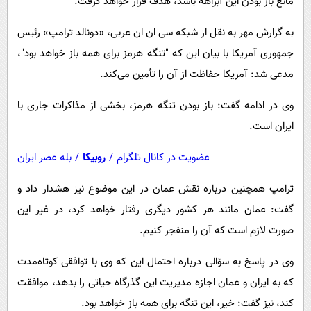
مانع باز بودن این آبراهه باشد، هدف قرار خواهد گرفت.
پیامک
سرگرمی
روانشناسی
به گزارش مهر به نقل از شبکه سی ان ان عربی، «دونالد ترامپ» رئیس
فناوری
جمهوری آمریکا با بیان این که "تنگه هرمز برای همه باز خواهد بود"،
آشپزی
گوناگون
مدعی شد: آمریکا حفاظت از آن را تأمین می‌کند.
دانلود
حوادث
وی در ادامه گفت: باز بودن تنگه هرمز، بخشی از مذاکرات جاری با
محیط زیست
ایران است.
سلامت
عضویت در کانال تلگرام
/
روبیکا
/
بله عصر ایران
فرهنگی
بین الملل
ترامپ همچنین درباره نقش عمان در این موضوع نیز هشدار داد و
گفت: عمان مانند هر کشور دیگری رفتار خواهد کرد، در غیر این
اجتماعی
صورت لازم است که آن را منفجر کنیم.
حیات وحش
وی در پاسخ به سؤالی درباره احتمال این که وی با توافقی کوتاه‌مدت
سیاست خارجی
که به ایران و عمان اجازه مدیریت این گذرگاه حیاتی را بدهد، موافقت
کند، نیز گفت: خیر، این تنگه برای همه باز خواهد بود.