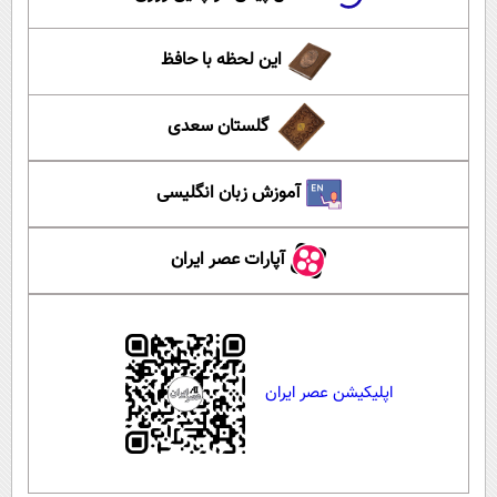
این لحظه با حافظ
گلستان سعدی
آموزش زبان انگلیسی
آپارات عصر ایران
اپلیکیشن عصر ایران