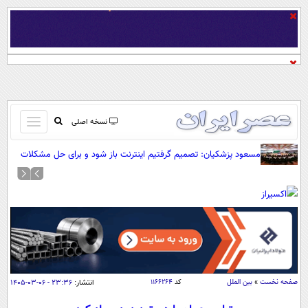
باز
نسخه اصلی
و
صفحه اول
مسعود پزشکیان: تصمیم گرفتیم اینترنت باز شود و برای حل مشکلات
بسته
تلاش می‌کنیم
تماس با ما
کردن
آرشیو
منو
جستجو
نظرسنجی
آب و هوا
اوقات شرعی
پیوند ها
صفحه نخست
»
بین الملل
کد
۱۱۶۶۲۶۴
انتشار:
۲۳:۳۶ - ۰۶-۰۳-۱۴۰۵
سواد زندگی