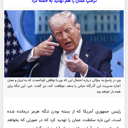
ترامپ عمان را هم تهدید به حمله کرد
سیاسی
اقتصاد
جامعه
اقتصادی
ورزشی
اجتماعی
خودرو
بین الملل
حوادث
فرهنگ و هنر
سیاست خارجی
سلامت
علم و دانش
یک برش دانایی
قرآن
فناوری و It
محیط زیست
گوناگون
وی در پاسخ به سؤالی درباره احتمال این که وی با توافقی کوتاه‌مدت که به ایران و عمان
علمی
سفر و تفریح
اجازه مدیریت این گذرگاه حیاتی را بدهد، موافقت کند، نیز گفت: خیر، این تنگه برای
فیلم
سرگرمی
اخبار کریپتو
همه باز خواهد بود.
عصر ایران 2
اقتصاد
باشگاه مغز
آموزش زبان
خواندنی ها و دیدنی ها
ورزش
مجله تصویری سلاح
رئیس جمهوری آمریکا که از بسته بودن تنگه هرمز درمانده شده
داستان کوتاه
است، این باره سلطنت عمان را تهدید کرد که در صورتی که بخواهد
سیاست