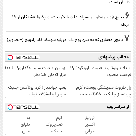
داعش است
6
نتایج آزمون مدارس سمپاد اعلام شد/ ثبت‌نام پذیرفته‌شدگان از ۱۹
مرداد
7
بانوی معماری که به بتن روح داد؛ درباره سوتلانا کانا رادویچ (+تصاویر)
مطالب پیشنهادی
ایرپاد بلوتوثی، با قیمت باورنکردنی!!
بهترین فرصت سرمایه‌گذاری‼️ با 100
فرصت محدود
هزار تومان طلا بخر‼️
راز طراوت همیشگی پوست، کرم
بمب جوانساز! کرم بوتاکس جلبک
جوانساز جلبک با 45%تخفیف
اسپیرولینا50%تخفیف
از سراسر وب
تزریق
کرم
به
اکسیر
ضدچروک
دنیای
جوانی
جلبک،
عالی