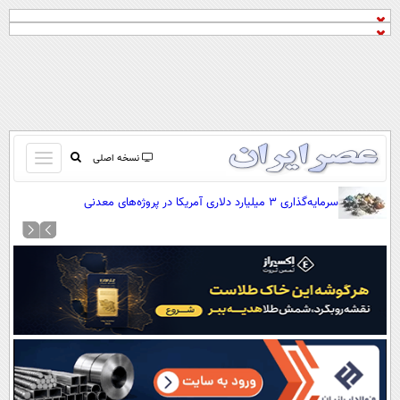
باز
نسخه اصلی
و
صفحه اول
سرمایه‌گذاری ۳ میلیارد دلاری آمریکا در پروژه‌های معدنی
بسته
تماس با ما
کردن
آرشیو
منو
جستجو
نظرسنجی
آب و هوا
اوقات شرعی
پیوند ها
سواد زندگی