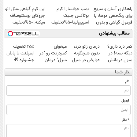
تا امشب
راهکاری آسان و سریع
بمب جوانساز! کرم
این کرم گیاهی،مثل اتو
برای رنگ‌دهی موها، با
بوتاکس جلبک
چروکای پوستتوصاف
فرمول گیاهی و بدون
اسپیرولینا50%تخفیف
میکنه!50%تخفیف
آمونیاک
مطالب پیشنهادی
کمر درد داری؟
درمان زانو درد،
میخوای
۲۵٪ تخفیف
دیگه بسه! در
بدون هیچگونه
کمردردت رو "در
ایمپلنت تا پایان
منزل درمانش
عوارض در منزل
منزل" درمان
جشنواره 🎁
کن
(◂پرسش‌نامه)
کنی؟ (◂فیلم +
نظر شما
(◀پرسش‌نامه)
◂پرسش‌نامه)
نام
ایمیل
* نظر