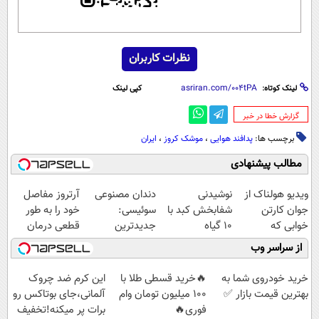
نظرات کاربران
لینک کوتاه:
کپی لینک
‌گزارش خطا در خبر
برچسب ها:
پدافند هوایی
،
موشک کروز
،
ایران
مطالب پیشنهادی
ویدیو هولناک از
نوشیدنی
دندان مصنوعی
آرتروز مفاصل
جوان کارتن
شفابخش کبد با
سوئیسی:
خود را به طور
خوابی که
10 گیاه
جدیدترین
قطعی درمان
میلیاردر شد.
موثر(تخفیف تا
فناوری اروپا،
کنید!
از سراسر وب
آموزش رایگان
امشب)
سبک و مقاوم |
◗پرسش‌نامه◖
پرداخت قسطی
خرید خودروی شما به
🔥خرید قسطی طلا با
این کرم ضد چروک
بهترین قیمت بازار ✅
100 میلیون تومان وام
آلمانی،جای بوتاکس رو
فوری🔥
برات پر میکنه!تخفیف