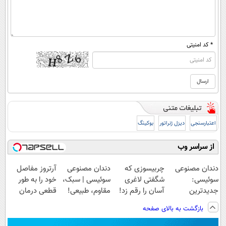
* کد امنیتی
اعتبارسنجی
دیزل ژنراتور
بوکینگ
از سراسر وب
دندان مصنوعی
چربیسوزی که
دندان مصنوعی
آرتروز مفاصل
سوئیسی:
شگفتی لاغری
سوئیسی | سبک،
خود را به طور
جدیدترین
آسان را رقم زد!
مقاوم، طبیعی!
قطعی درمان
فناوری اروپا،
ویزیت
کنید!
بازگشت به بالای صفحه
سبک و مقاوم |
رایگان+پرداخت
◗پرسش‌نامه◖
پرداخت قسطی
اقساطی😍