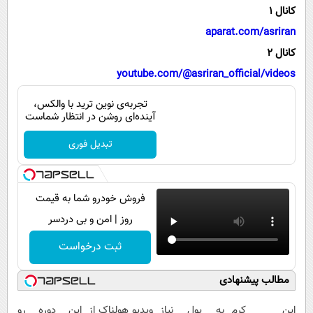
پیامک
سرگرمی
کانال 1
روانشناسی
aparat.com/asriran
فناوری
کانال 2
آشپزی
گوناگون
youtube.com/@asriran_official/videos
دانلود
حوادث
تجربه‌ی نوین ترید با والکس،
محیط زیست
آینده‌ای روشن در انتظار شماست
سلامت
تبدیل فوری
فرهنگی
بین الملل
فروش خودرو شما به قیمت
اجتماعی
روز | امن و بی دردسر
حیات وحش
ثبت درخواست
سیاست خارجی
مطالب پیشنهادی
این کرم
به پول نیاز
ویدیو هولناک از
این دوره رو