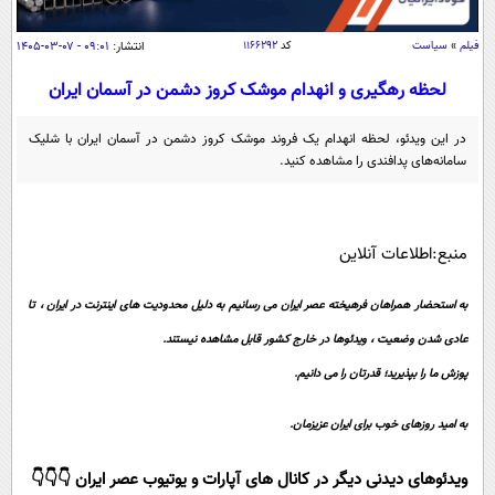
سیاسی
اقتصاد
فیلم
»
سیاست
کد
۱۱۶۶۲۹۲
انتشار:
۰۹:۰۱ - ۰۷-۰۳-۱۴۰۵
جامعه
اقتصادی
لحظه رهگیری و انهدام موشک کروز دشمن در آسمان ایران
ورزشی
اجتماعی
خودرو
در این ویدئو، لحظه انهدام یک فروند موشک کروز دشمن در آسمان ایران با شلیک
بین الملل
سامانه‌های پدافندی را مشاهده کنید.
حوادث
فرهنگ و هنر
سیاست خارجی
سلامت
علم و دانش
یک برش دانایی
منبع:اطلاعات آنلاین
قرآن
فناوری و It
محیط زیست
به استحضار همراهان فرهیخته عصر ایران می رسانیم به دلیل محدودیت های اینترنت در ایران ، تا
گوناگون
علمی
سفر و تفریح
عادی شدن وضعیت ، ویدئوها در خارج کشور قابل مشاهده نیستند.
فیلم
سرگرمی
اخبار کریپتو
پوزش ما را بپذیرید؛ قدرتان را می دانیم.
عصر ایران 2
اقتصاد
باشگاه مغز
آموزش زبان
خواندنی ها و دیدنی ها
ورزش
به امید روزهای خوب برای ایران عزیزمان.
مجله تصویری سلاح
داستان کوتاه
سیاست
ویدئوهای دیدنی دیگر در کانال های آپارات و یوتیوب عصر ایران 👇👇👇