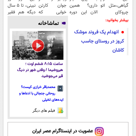
گیاهی،مثل اتو
داری؟ همین
جوان کارتن
نبینی، تا 5 سال
چروکای
الان این دوره
خوابی که
دیگه هم فقیر
پوستتوصاف
رایگان رو شرکت
میلیاردر شد.
می‌مونی! همین
بیشتر بخوانید:
تماشاخانه
میکنه!50%تخفیف
کن تا دیر
آموزش رایگان
الان ثبت نام
انهدام یک فروند موشک
نشده!
کن
کروز در روستای جاسب
کاشان
ساعت ۸:۱۵ ششم اوت ؛
هیروشیما / وقتی شهر در دیگ
قیر می‌جوشید
محمدباقر خرازی کیست؟
روحانی جنجالی با ادعاها و
ایده‌های تخیلی
فیلم های دیگر
عضویت در اینستاگرام عصر ایران