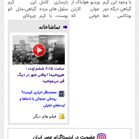
با وجود این کرم
ویدیو هولناک از
بازسازی کامل
این کرم
گیاهی دیگه دور
جوان کارتن
سلول های مرده
گیاهی،مثل اتو
بوتاکس خط
خوابی که
پوست، با کرم
چروکای
قرمز بکش!
میلیاردر شد.
جوانساز
پوستتوصاف
تماشاخانه
آموزش رایگان
جلبک(50%
میکنه!50%تخفیف
تخفیف)
ساعت ۸:۱۵ ششم اوت ؛
هیروشیما / وقتی شهر در دیگ
قیر می‌جوشید
محمدباقر خرازی کیست؟
روحانی جنجالی با ادعاها و
ایده‌های تخیلی
فیلم های دیگر
عضویت در اینستاگرام عصر ایران