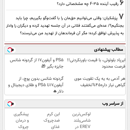
6
رقیب آینده F-35 چه مشخصاتی دارد؟
7
پزشکیان: وقتی می‌توانیم حق‌مان را با گفت‌وگو بگیریم، چرا باید
بجنگیم؟/ عده‌ای می‌گفتند فلانی در آن جلسه تهدید کرده و دیگران را وادار
به پذیرش توافق کرده؛ مگر آن فرماندهان از تهدید من می‌ترسند؟
مطالب پیشنهادی
ایرپاد بلوتوثی، با قیمت باورنکردنی!!
PS5 و آیفون17 از گردونه شانس
فرصت محدود
جایزه بگیر 🎁
هر آدمی به یه پک تقویت موی
گردونه شانس بدون پوچ، از
گیاهی نیاز داره45%تخفیف
آیفون17تا PS5 و طلای دیجیتال و
دلار🔥
از سراسر وب
لوکس‌ترین
این کرم
پیشگیری
شاسی‌بلند
ضدچروک
و درمان
EREV در
غذای
چروک