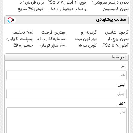
بدون دردسر بفروشی؟
پوچ، از آیفون17تا PS5
برای فروش؟ با
بدون کمیسیون
و طلای دیجیتال و دلار
خودرو45 سریع
🔥
بفروش
مطالب پیشنهادی
گردونه شانس
گردونه رو
بهترین فرصت
۲۵٪ تخفیف
بدون پوچ، از
بچرخون بیت
سرمایه‌گذاری‼️ با
ایمپلنت تا پایان
آیفون17تا PS5
کوین ببر🔥
100 هزار تومان
جشنواره 🎁
و طلای دیجیتال
طلا بخر‼️
نظر شما
و دلار🔥
نام
ایمیل
* نظر