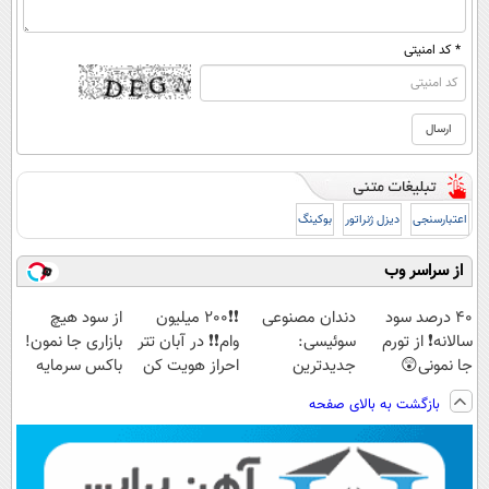
* کد امنیتی
اعتبارسنجی
دیزل ژنراتور
بوکینگ
از سراسر وب
40 درصد سود
دندان مصنوعی
❗❗200 میلیون
از سود هیچ
سالانه❗ از تورم
سوئیسی:
وام❗❗ در آبان تتر
بازاری جا نمون!
جا نمونی😲
جدیدترین
احراز هویت کن
باکس سرمایه
فناوری اروپا،
گذاری آبان تتر
بازگشت به بالای صفحه
سبک و مقاوم |
پرداخت قسطی