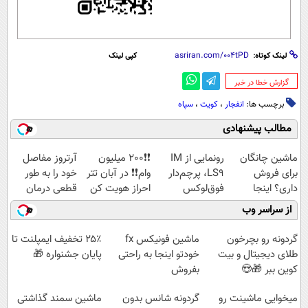
لینک کوتاه:
کپی لینک
‌گزارش خطا در خبر
برچسب ها:
انفجار
،
کویت
،
سپاه
مطالب پیشنهادی
ماشین چانگان
رونمایی از IM
❗❗200 میلیون
آرتروز مفاصل
برای فروش
LS9، پرچم‌دار
وام❗❗ در آبان تتر
خود را به طور
داری؟ اینجا
فوق‌لوکس
احراز هویت کن
قطعی درمان
سریع بفروشش
EREV وارد بازار
کنید!
از سراسر وب
ایران شد
◗پرسش‌نامه◖
گردونه رو بچرخون
ماشین فونیکس fx
۲۵٪ تخفیف ایمپلنت تا
طلای دیجیتال و بیت
خودتو اینجا به راحتی
پایان جشنواره 🎁
کوین ببر 🎁😍
بفروش
میخوایی ماشینت رو
گردونه شانس بدون
ماشین سمند گذاشتی