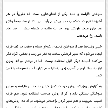
پیامک
سرگرمی
روانشناسی
فناوری
سوختن قابلمه یا تابه یکی از اتفاق‌هایی است که تقریباً در هر
آشپزی
گوناگون
آشپزخانه‌ای دست‌کم یک بار پیش می‌آید. این اتفاق مخصوصاً وقتی
غذا برای مدت طولانی روی حرارت مانده یا شعله بیش از حد زیاد
دانلود
حوادث
باشد، رخ می‌دهد.
محیط زیست
خیلی وقت‌ها بعد از سوختن قابلمه، لایه‌ای سیاه و سفت در کف ظرف
سلامت
ایجاد می‌شود که تمیز کردنش سخت به نظر می‌رسد و بعضی افراد فکر
فرهنگی
می‌کنند قابلمه دیگر قابل استفاده نیست. اما در بیشتر مواقع، بدون
بین الملل
نیاز به مواد قوی یا آسیب زدن به ظرف، می‌توان قابلمه سوخته را تمیز
اجتماعی
کرد.
حیات وحش
به گزارش روزیاتو، روش درست تمیز کردن به جنس قابلمه و میزان
سیاست خارجی
سوختگی بستگی دارد و اگر از روش مناسب استفاده شود، هم ظرف
آسیب نمی‌بیند و هم تمیز کردن راحت‌تر می‌شود. در ادامه، روش‌های