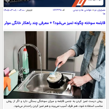
سیاسی
اقتصاد
عصرايران دو
»
خواندنی ها و دیدنی
کد
۱۱۶۶۳۳۵
انتشار:
۰۴:۰۰ - ۰۸-۰۳-۱۴۰۵
ها
جامعه
اقتصادی
قابلمه سوخته چگونه تمیز می‌شود؟ + معرفی چند راهکار خانگی موثر
ورزشی
اجتماعی
خودرو
بین الملل
حوادث
فرهنگ و هنر
سیاست خارجی
سلامت
علم و دانش
یک برش دانایی
قرآن
فناوری و It
محیط زیست
گوناگون
علمی
سفر و تفریح
فیلم
سرگرمی
اخبار کریپتو
عصر ایران 2
اقتصاد
باشگاه مغز
آموزش زبان
خواندنی ها و دیدنی ها
ورزش
مجله تصویری سلاح
روش درست تمیز کردن به جنس قابلمه و میزان سوختگی بستگی دارد و اگر از روش
داستان کوتاه
سیاست
مناسب استفاده شود، هم ظرف آسیب نمی‌بیند و هم تمیز کردن راحت‌تر می‌شود.