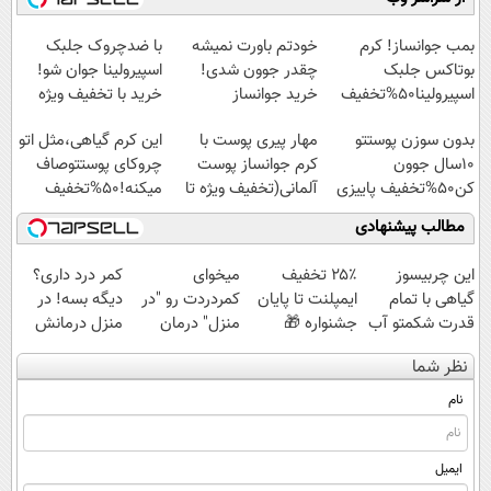
◗پرسش‌نامه◖
امشب)
میلیاردی)
آموزش رایگان
بمب جوانساز! کرم
خودتم باورت نمیشه
با ضدچروک جلبک
بوتاکس جلبک
چقدر جوون شدی!
اسپیرولینا جوان شو!
اسپیرولینا50%تخفیف
خرید جوانساز
خرید با تخفیف ویژه
اسپیرولینا با تخفیف
بدون سوزن پوستتو
مهار پیری پوست با
این کرم گیاهی،مثل اتو
ویژه
10سال جوون
کرم جوانساز پوست
چروکای پوستتوصاف
کن50%تخفیف پاییزی
آلمانی(تخفیف ویژه تا
میکنه!50%تخفیف
امشب)
مطالب پیشنهادی
این چربیسوز
۲۵٪ تخفیف
میخوای
کمر درد داری؟
گیاهی با تمام
ایمپلنت تا پایان
کمردردت رو "در
دیگه بسه! در
قدرت شکمتو آب
جشنواره 🎁
منزل" درمان
منزل درمانش
میکنه! سفارش
کنی؟ (◂فیلم +
کن
نظر شما
با تخفیف ویژه
◂پرسش‌نامه)
(◀پرسش‌نامه)
نام
ایمیل