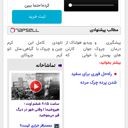
کرده!حتما ببین
ثبت خرید
مطالب پیشنهادی
پیشگیری و
ویدیو هولناک از
نابودی کامل
این کرم
درمان چروک
جوان کارتن
چین و چروک با
گیاهی،مثل اتو
های پوستی با
خوابی که
کرم
چروکای
این روش امن
میلیاردر شد.
آلمانی۴۰٪تخفیف
پوستتوصاف
بیشتر بخوانید:
تماشاخانه
آموزش رایگان
میکنه!50%تخفیف
راه‌حل فوری برای سفید
شدن پرده چرک مرده
ساعت ۸:۱۵ ششم اوت ؛
هیروشیما / وقتی شهر در دیگ
قیر می‌جوشید
محمدباقر خرازی کیست؟