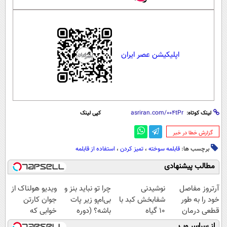
اپلیکیشن عصر ایران
لینک کوتاه:
کپی لینک
‌گزارش خطا در خبر
برچسب ها:
قابلمه سوخته
،
تمیز کردن
،
استفاده از قابلمه
مطالب پیشنهادی
آرتروز مفاصل
نوشیدنی
چرا تو نباید بنز و
ویدیو هولناک از
خود را به طور
شفابخش کبد با
بی‌ام‌و زیر پات
جوان کارتن
قطعی درمان
10 گیاه
باشه؟ (دوره
خوابی که
کنید!
موثر(تخفیف تا
رایگان درآمد
میلیاردر شد.
از سراسر وب