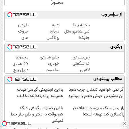
محدود)
از سراسر وب
محاله پیدا
همه
نابودی
کنی،شامپو مثل
درباره
چروک
جلبک!
بوتاکس
های
ضدریزش+رویش
حرف
سطحی
وبگردی
مجدد40%تخفیف
میزنن؛ اما
و عمقی
کمتر
پوست با
چربیسوزی
جارو شارژی
مجموعه
کسی این
کرم
که شگفتی
خودرو،
47 عددی
راه رو
آلمانی(45%تخفیف)
لاغری
مخصوص
دریل پیچ
میشناسه.
آسان را
ماشین‌باز‌ها!!
گوشتی
مطالب پیشنهادی
رقم زد!
قیمت با
شارژی‌ (با
تخفیف: فقط
قیمت
اگر نمی خواهید کبدتان چرب شود
با این نوشیدنی گیاهی کبدت
1,499,000
فوق‌العاده)
این نوشیدنی خوش طعم را بنوشید
همیشه پرقدرته55%تخفیف
راز بدن سبک و پوست شفاف در
با این دمنوش گیاهی دیگه
پاکسازی کبد نهفته است!
هیچوقت به دکتر و دارو نیاز پیدا
نمیکنی