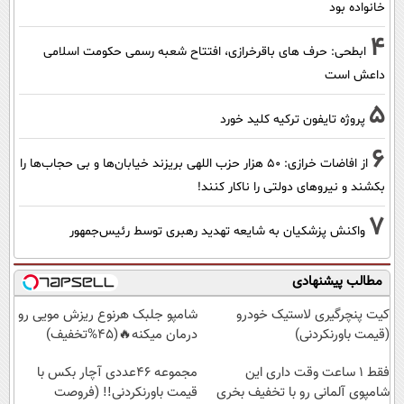
خانواده بود
4
ابطحی: حرف های باقرخرازی، افتتاح شعبه رسمی حکومت اسلامی
داعش است
5
پروژه تایفون ترکیه کلید خورد
6
از افاضات خرازی: ۵۰ هزار حزب اللهی بریزند خیابان‌ها و بی حجاب‌ها را
بکشند و نیرو‌های دولتی را ناکار کنند!
7
واکنش پزشکیان به شایعه تهدید رهبری توسط رئیس‌جمهور
مطالب پیشنهادی
کیت پنچرگیری لاستیک خودرو
شامپو جلبک هرنوع ریزش مویی رو
(قیمت باورنکردنی)
درمان میکنه🔥(45%تخفیف)
فقط 1 ساعت وقت داری این
مجموعه ۴۶عددی آچار بکس با
شامپوی آلمانی رو با تخفیف بخری
قیمت باورنکردنی!! (فروصت