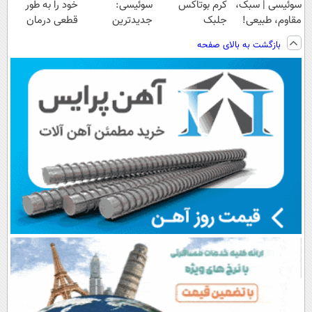
سوئیسی | سبک،
کرم بوتاکس
سوئیسی:
خود را به طور
مقاوم، طبیعی!
جلبک
جدیدترین
قطعی درمان
ویزیت
اسپیرولینا50%تخفیف
فناوری اروپا،
کنید!
بازگشت به بالای صفحه
رایگان+پرداخت
سبک و مقاوم |
◗پرسش‌نامه◖
اقساطی😍
پرداخت قسطی