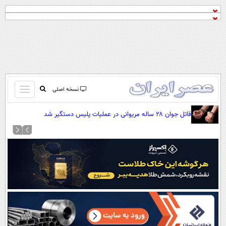
باز
نسخه اصلی
و
صفحه اول
قاتل جوان ۲۸ ساله مریوانی در عملیات پلیس دستگیر شد
بسته
تماس با ما
کردن
آرشیو
منو
جستجو
نظرسنجی
آب و هوا
اوقات شرعی
پیوند ها
سواد زندگی