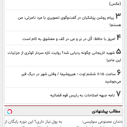
(عکس)
3
پیام روشن پزشکیان در گفت‌و‌گوی تصویری با مرد نامرئی: من
هستم!
4
امروز با حافظ: گُل در بَر و مِی در کَف و معشوق به کام است
5
شهید لاریجانی چگونه ردیابی شد؟ روایت تازه سردار کوثری از جزئیات
این ماجرا
6
ساعت ۸:۱۵ ششم اوت ؛ هیروشیما / وقتی شهر در دیگ قیر
می‌جوشید
7
نامه جبهه اصلاحات به رئیس قوه قضائیه
مطالب پیشنهادی
دندان مصنوعی سوئیسی:
به پول نیاز داری؟ این دوره رایگان از