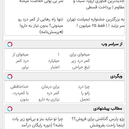
جدیدترین فناوری اروپا، سبک و
شر بی پولی خلاصت میکنه
مقاوم | پرداخت قسطی
به بزرگترین جشنواره ایمپلنت تهران
تنها راه رهایی از کمر درد رو
سر بزنید ! | فقط ۲۵ میلیون !
میدونی؟ بدون نیاز به دارو!
(◂پرسش‌نامه)
از سراسر وب
میخوای برای
۱
میخوای از
کمر درد زیر
میلیارد
درد کمر
تیغ جراحی
اعتبار
برای
بری؟!
خرید
همیشه
وبگردی
◗پرسش‌نامه
طلا |
راحت شی؟
رو پر کن◖
بدون
👈
چرا درد
برای درمان
خداحافظی
ضامن
پرسش‌نامه
زانو را
کمر درد
با کمردرد،
و چک
رو پر کن
تحمل
نیازی به دارو
بدون
می‌کنی؟
نیست!
قرص و
مطالب پیشنهادی
خیلی
(◂پرسش‌نامه
آمپول
ساده
رو پر کن)
پژو پارس گذاشتی برای فروش؟؟
چرا تو نباید بنز و بی‌ام‌و زیر پات
درمنزل
اینجا راحت بفروشش
باشه؟ (دوره رایگان درآمد