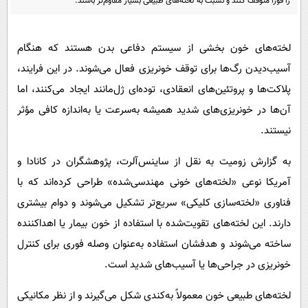
را فورا متوقف کنند و نسبت به لخته‌های طبیعی بسیار مقاوم‌تر باشند.
پیامک
سرگرمی
روانشناسی
فناوری
لخته‌های خون بخشی از سیستم دفاعی بدن هستند که هنگام
آشپزی
گوناگون
آسیب‌دیدن رگ‌ها برای توقف خونریزی فعال می‌شوند. در این فرایند،
دانلود
حوادث
پلاکت‌ها و پروتئین‌های انعقادی، توده‌ای ژل‌مانند ایجاد می‌کنند، اما
محیط زیست
آن‌ها در خونریزی‌های شدید همیشه به‌سرعت یا به‌اندازه کافی مؤثر
نیستند.
سلامت
فرهنگی
به گزارش زومیت به نقل از ساینس‌آلرت، پژوهشگران در کانادا و
آمریکا نوعی «لخته‌های خونی مهندسی‌شده» طراحی کرده‌اند که با
بین الملل
فناوری «لخته‌سازی کلیکی» سریع‌تر تشکیل می‌شوند و دوام بیشتری
اجتماعی
دارند. این لخته‌های تقویت‌شده با استفاده از خون بیمار یا اهداکننده
حیات وحش
ساخته می‌شوند و هدفشان استفاده به‌عنوان وصله فوری برای کنترل
سیاست خارجی
خونریزی در جراحی‌ها یا آسیب‌های شدید است.
لخته‌های طبیعی خون معمولاً به‌کندی شکل می‌گیرند و از نظر مکانیکی