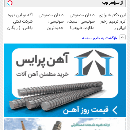
از سراسر وب
این دکتر شیرازی
دندان مصنوعی
دندان مصنوعی
اگه تو این دوره
کرم ترمیم زخم
سوئیسی | سبک،
سوئیسی:
شرکت نکنی
ایرانی را
مقاوم، طبیعی!
جدیدترین
باختی! ( رایگان
ساخت!!!
ویزیت
فناوری اروپا،
آموزش ببین
بازگشت به بالای صفحه
رایگان+پرداخت
سبک و مقاوم |
پولدار شی)
اقساطی😍
پرداخت قسطی