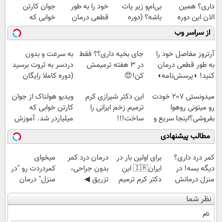
داری؟ همین
بی‌ام‌و زیر پات
خود را به طور
جوان کارتن
الان این دوره
باشه؟ (دوره
قطعی درمان
خوابی که
رایگان رو شرکت
رایگان درآمد
کنید!
میلیاردر شد.
از سراسر وب
کن تا دیر نشده!
میلیاردی)
◗پرسش‌نامه◖
آموزش رایگان
آرتروز مفاصل خود را
جای بخیه داری؟؟ فقط
به سرعت و بدون
به طور قطعی درمان
در 3 هفته ترمیمش
دردسر به ثروت برسید
کنید! ◗پرسش‌نامه◖
کن!😍
(دوره کاملا رایگان
پولسازی)
میدونستی 207 خودت
این دکتر شیرازی کرم
ویدیو هولناک از جوان
رو میتونی روهوا
ترمیم زخم ایرانی را
کارتن خوابی که
بفروشی؟اینجا سریع و
ساخت!!!
میلیاردر شد. آموزش
راحت بفروش
رایگان
مطالب پیشنهادی
کمر درد داری؟
برای اولین بار در
درمان درد کمر
میخوای
دیگه بسه! در
ایران🇮🇷 این
بدون جراحی،
کمردردت رو "در
منزل درمانش
دکتر کرم ترمیم
تزریق ◀
منزل" درمان
کن
کننده 23 روزه
پرسش‌نامه رو پر
کنی؟ (◂فیلم +
نظر شما
(◀پرسش‌نامه)
ساخت!
کن ▶
◂پرسش‌نامه)
نام