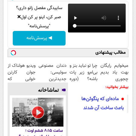
ساییدگی مفصل زانو داری؟
صبر کن، اینو پر کن اول❌
"پرسش‌نامه"
◀ پرسش‌نامه
مطالب پیشنهادی
میخوایم رایگان
چرا تو نباید بنز و
دندان مصنوعی
ویدیو هولناک از
بهت یاد بدیم
بی‌ام‌و زیر پات
سوئیسی:
جوان کارتن
چجوری
باشه؟ (دوره
جدیدترین
خوابی که
پولدارشی! باور
رایگان درآمد
فناوری اروپا،
میلیاردر شد.
بیشتر بخوانید:
تماشاخانه
نداری امتحانش
میلیاردی)
سبک و مقاوم |
آموزش رایگان
ماده‌ای که پنگوئن‌ها
مجانیه
پرداخت قسطی
باعث ساخت آن شدند
ساعت ۸:۱۵ ششم اوت ؛