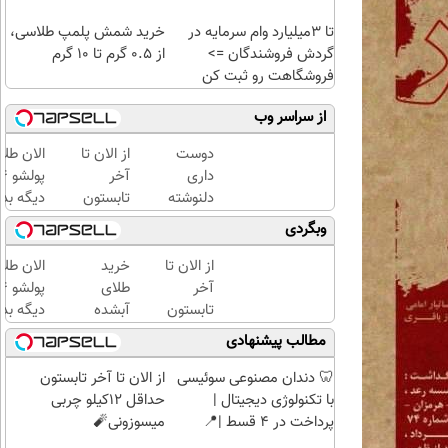
تا 3میلیارد وام سرمایه در
خرید شمش پلمپ طلاسی،
گردش فروشندگان =>
از ۰.۵ گرم تا ۱۰ گرم
فروشگاهت رو ثبت کن
از سراسر وب
دوست
از الان تا
الان طلا
داری
آخر
دلنوشته
تابستون
دیگه بده
هاتو
حداقل
سرمایه‌گ
وبگردی
فوری به
12کیلو
طلا با ا
کتاب
چربی
بی‌بهره
از الان تا
خرید
الان طلا
تبدیل و
میسوزونی
آخر
طلای
با تیراژ
🧨
تابستون
آبشده
دیگه بده
دلخواه
حداقل
حتی با
سرمایه‌گ
مطالب پیشنهادی
چاپ
12کیلو
۱۰۰هزارتومان
طلا با ا
کنی؟
چربی
بی‌بهره
🦷 دندان مصنوعی سوئیسی
از الان تا آخر تابستون
میسوزونی
با تکنولوژی دیجیتال |
حداقل 12کیلو چربی
🧨
پرداخت در 4 قسط |📍
میسوزونی🧨
تهران