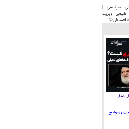
عی سوئیسی |
طبیعی! ویزیت
ت اقساطی😍
یده‌های
ایران به وضوح