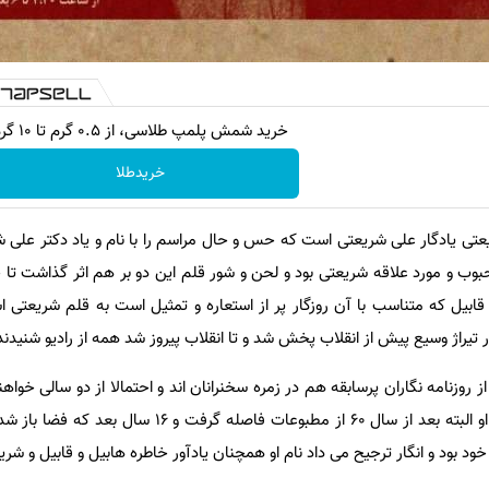
خرید شمش پلمپ طلاسی، از ۰.۵ گرم تا ۱۰ گرم
خریدطلا
تی یادگار علی شریعتی است که حس و حال مراسم را با نام و یاد دکتر علی ش
وب و مورد علاقه شریعتی بود و لحن و شور قلم این دو بر هم اثر گذاشت تا 
 قابیل که متناسب با آن روزگار پر از استعاره و تمثیل است به قلم شریعتی 
ر تیراژ وسیع پیش از انقلاب پخش شد و تا انقلاب پیروز شد همه از رادیو شنیدند
ز روزنامه نگاران پرسابقه هم در زمره سخنرانان اند و احتمالا از دو سالی خواه
خرسند سردبیر مجله سروش بود. او البته بعد از سال ۶۰ از مطبوعات فاصله 
 بود و انگار ترجیح می داد نام او همچنان یادآور خاطره هابیل و قابیل و شری