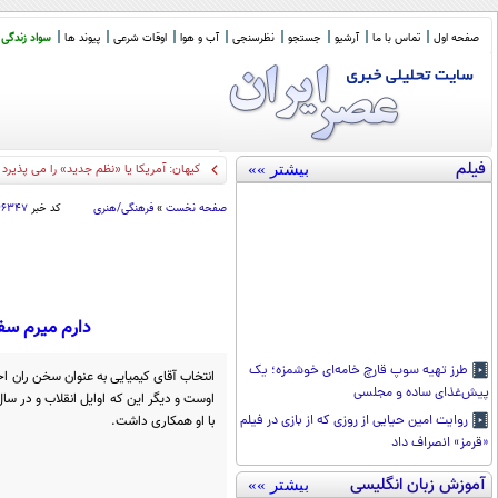
صفحه اول
تماس با ما
آرشیو
جستجو
نظرسنجی
آب و هوا
اوقات شرعی
پیوند ها
سواد زندگی
فیلم
بیشتر »»
کالابرگ
_
صفحه نخست
»
فرهنگی/هنری
کد خبر
۶۶۳۴۷
دارم میرم سفر
طرز تهیه سوپ قارچ خامه‌ای خوشمزه؛ یک
انتخاب آقای کیمیایی به عنوان سخن ران ا
پیش‌غذای ساده و مجلسی
با او همکاری داشت.
روایت امین حیایی از روزی که از بازی در فیلم
«قرمز» انصراف داد
آموزش زبان انگلیسی
بیشتر »»