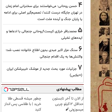
4
حسن روحانی: می‌خواستند برای سخنرانی امام زمان
در تهران جایگاه درست کنند/ تصمیم‌گیر اصلی برای ادامه
یا پایان جنگ و آینده ملت است
5
محمدباقر خرازی کیست؟روحانی جنجالی با ادعاها و
ایده‌های تخیلی
6
سنگ مزار اکبر عبدی بدون اطلاع خانواده نصب شد؛
واکنش‌ها به یک اقدام جنجالی
7
جزئیات مورد بحث جدید از موشک خیبرشکن ایران
(+عکس)
مطالب پیشنهادی
از الان تا آخر تابستون
چطور میشه قسطی طلا
حداقل 12کیلو چربی
خرید | با طلاسی پس انداز
میسوزونی🧨
کنید