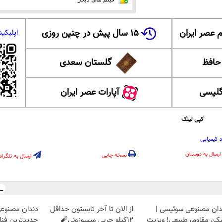
 عصر ایران
۱۵ سال پیش در چنین روزی
اپلیکی
 حافظ
گلستان سعدی
گلیسی
آپارات عصر ایران
کپی لینک
کیمیایی
ارسال به دوستان
نسخه چاپی
ارسال به تلگرام
دان مصنوعی سوئیسی |
از الان تا آخر تابستون حداقل
دندان مصنوع
ک، مقاوم، طبیعی! ویزیت
12کیلو چربی میسوزونی🧨
جدیدترین فناو