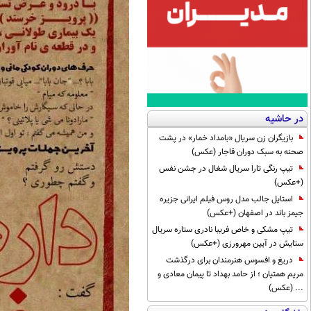
در حاشیه
بازیگران زن سریال «بامداد خمار» در پشت
صحنه به سبک دوران قاجار (عکس)
تیپ رنگی تارا سریال شغال در جشن نفس
(+عکس)
استایل جالب مدل روس فیلم ایرانی جزیره
جیمز باند در اصفهان (+عکس)
تیپ مشکی و خاص فریبا نادری ستاره سریال
ستایش در آیین مهرورزی (+عکس)
دریغ و افسوس هنرمندان برای درگذشت
مریم همتیان ؛ از حامد بهداد تا پیمان معادی و
... (عکس)