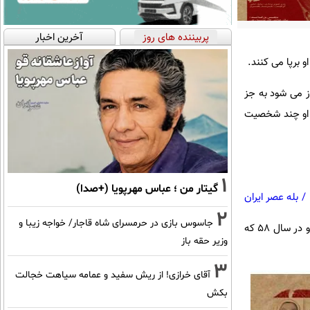
پربیننده های روز
آخرین اخبار
و برپا می کنند.
رک غرب (پیروزان جنوبی) و از ساعت ۴ بعدازظهر آغاز می شود به جز
ان او چند شخصیت
1
گیتار من ؛ عباس مهرپویا (+صدا)
/
بله عصر ایران
2
جاسوس بازی در حرمسرای شاه قاجار/ خواجه زیبا و
انتخاب یا علاقه خود او احتمالا دو سبب دارد: یکی این که هم سن و هم نسل اوست و دیگر این که اوایل انقلاب و در سال ۵۸ که
وزیر حقه باز
3
آقای خرازی! از ریش سفید و عمامه سیاهت خجالت
بکش