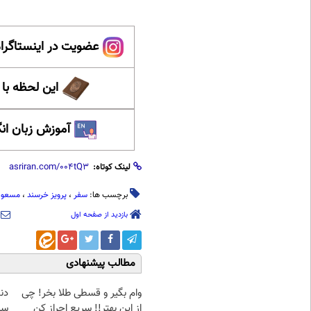
عضویت در اینستاگرام
این لحظه با
آموزش زبان ان
لینک کوتاه:
برچسب ها:
سفر
،
پرویز خرسند
،
مسعود 
بازدید از صفحه اول
مطالب پیشنهادی
وام بگیر و قسطی طلا بخر! چی
دن
از این بهتر!! سریع احراز کن
سب