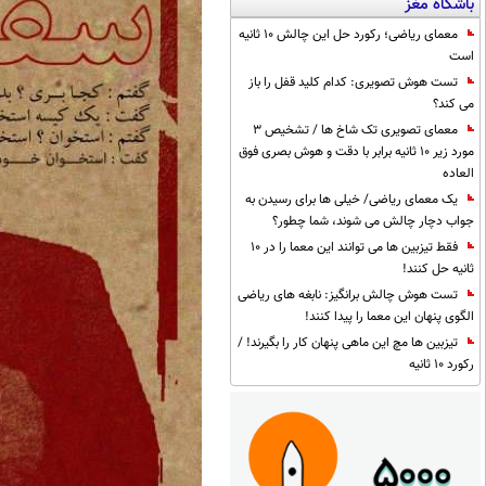
باشگاه مغز
معمای ریاضی؛ رکورد حل این چالش 10 ثانیه
است
تست هوش تصویری: کدام کلید قفل را باز
می کند؟
معمای تصویری تک شاخ ها / تشخیص 3
مورد زیر 10 ثانیه برابر با دقت و هوش بصری فوق
العاده
یک معمای ریاضی/ خیلی ها برای رسیدن به
جواب دچار چالش می شوند، شما چطور؟
فقط تیزبین ها می توانند این معما را در 10
ثانیه حل کنند!
تست هوش چالش برانگیز: نابغه های ریاضی
الگوی پنهان این معما را پیدا کنند!
تیزبین ها مچ این ماهی پنهان کار را بگیرند! /
رکورد 10 ثانیه