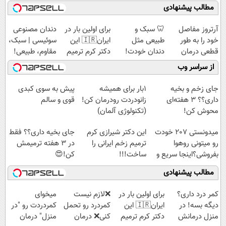
مطالب پیشنهادی
آرتروز مفاصل
🦷 سبک و
برای اولین بار در
دندان مصنوعی
خود را به طور
طبیعی مثل
ایران🇮🇷 این
سوئیسی | سبک،
قطعی درمان
دندان خودت!
دکتر کرم ترمیم
مقاوم، طبیعی!
کنید!
نصب آسان و
کننده 23 روزه
ویزیت
از سراسر وب
◗پرسش‌نامه◖
پرداخت اقساطی
ساخت!
رایگان+پرداخت
💳 📍 تهران
اقساطی😍
جای زخم و بخیه
1بار برای همیشه
پیش به سوی کبدی
داری؟؟ 3 هفته‌ای
زانودردت رودرمان کن!
قوی و سالم
محوش کن!
(تکنولوژی آلمان)
◂پرسشنامه▸
میدونستی 207 خودت
این دکتر شیرازی کرم
جای بخیه داری؟؟ فقط
رو میتونی روهوا
ترمیم زخم ایرانی را
در 3 هفته ترمیمش
بفروشی؟اینجا سریع و
ساخت!!!
کن!😍
راحت بفروش
مطالب پیشنهادی
کمر درد داری؟
برای اولین بار در
❌لازم نیست
میخوای
دیگه بسه! در
ایران🇮🇷 این
کمردرد رو تحمل
کمردردت رو "در
منزل درمانش
دکتر کرم ترمیم
کنی❌ درمان
منزل" درمان