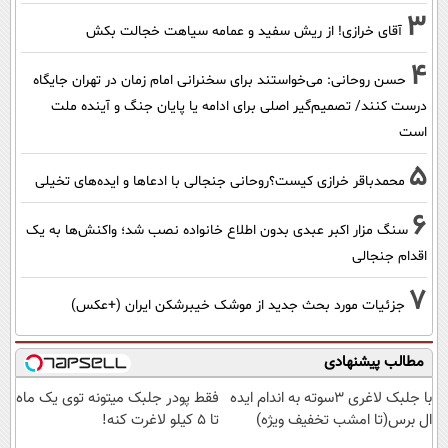
3
آقای خرازی! از ریش سفید و عمامه سیاهت خجالت بکش
4
حسن روحانی: می‌خواستند برای سخنرانی امام زمان در تهران جایگاه
درست کنند/ تصمیم‌گیر اصلی برای ادامه یا پایان جنگ و آینده ملت
است
5
محمدباقر خرازی کیست؟روحانی جنجالی با ادعاها و ایده‌های تخیلی
6
سنگ مزار اکبر عبدی بدون اطلاع خانواده نصب شد؛ واکنش‌ها به یک
اقدام جنجالی
7
جزئیات مورد بحث جدید از موشک خیبرشکن ایران (+عکس)
مطالب پیشنهادی
با جلبک لاغری 3سوته به اندام ایده
فقط پودر جلبک میتونه توی یک ماه
ال برس(تا امشب تخفیف ویژه)
تا 5 کیلو لاغرت کنه!