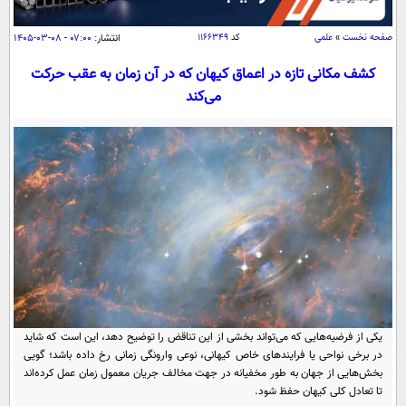
سیاسی
اقتصاد
صفحه نخست
»
علمی
کد
۱۱۶۶۳۴۹
انتشار:
۰۷:۰۰ - ۰۸-۰۳-۱۴۰۵
جامعه
اقتصادی
کشف مکانی تازه در اعماق کیهان که در آن زمان به عقب حرکت
می‌کند
ورزشی
اجتماعی
خودرو
بین الملل
حوادث
فرهنگ و هنر
سیاست خارجی
سلامت
علم و دانش
یک برش دانایی
قرآن
فناوری و It
محیط زیست
گوناگون
علمی
سفر و تفریح
فیلم
سرگرمی
اخبار کریپتو
عصر ایران 2
اقتصاد
باشگاه مغز
یکی از فرضیه‌هایی که می‌تواند بخشی از این تناقض را توضیح دهد، این است که شاید
آموزش زبان
خواندنی ها و دیدنی ها
ورزش
مجله تصویری سلاح
در برخی نواحی یا فرایندهای خاص کیهانی، نوعی وارونگی زمانی رخ داده باشد؛ گویی
بخش‌هایی از جهان به‌ طور مخفیانه در جهت مخالف جریان معمول زمان عمل کرده‌اند
داستان کوتاه
سیاست
تا تعادل کلی کیهان حفظ شود.