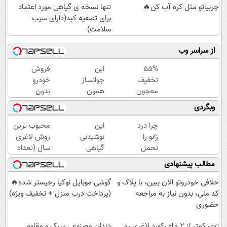
چربیاتو مثل کره آب کن🔥
تنها نسخه ی گیاهی مورد اعتماد
برای تصفیه کبد(دارای سیب
سلامت)
از سراسر وب
55%
این
فروش
تخفیف
جوانساز
خودرو
معجون
همون
بدون
پاکسازی
جلسه‌ی
کمیسیون
وبگردی
کبد فقط
اول
😍
تا
پوستتو
چرا درد
این
محبوب ترین
امشب
جوونتر
زانو را
نوشیدنی
روش لاغری
می‌کنه
تحمل
گیاهی
سال (تعداد
✨ 2سال
می‌کنی؟
برای
محدود)سریع
مطالب پیشنهادی
ماندگاری
خیلی
کبدت
بخر
داره
ساده
ضروریه!
خلافی خودروتو الان ببین، با پلاک و
گوشی موبایل نوکیا رجیستر شده🔥
درمنزل
دارای
کد ملی، بدون نیاز به مراجعه
(پرداخت درب منزل + تخفیف ویژه)
درمانش
سیب
حضوری
کن
سلامت
توی کمتر از 2 ماه رکورد لاغری رو
دندان مصنوعی سبک و مقاوم