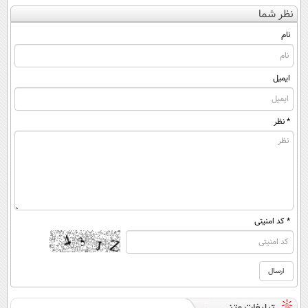
کن
کننده 23 روزه
بدون جراحی و
کنی؟ (◂فیلم +
نظر شما
(◀پرسش‌نامه)
ساخت!
قرص
◂پرسش‌نامه)
(پرسشنامه)
نام
ایمیل
* نظر
* کد امنیتی