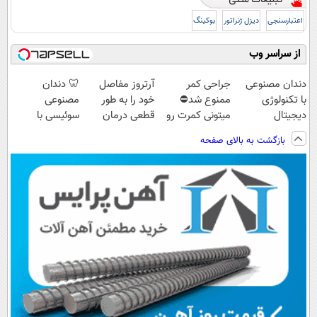
اعتبارسنجی
دیزل ژنراتور
بوکینگ
از سراسر وب
دندان مصنوعی
جراحی کمر
آرتروز مفاصل
🦷 دندان
با تکنولوژی
ممنوع شد⛔
خود را به طور
مصنوعی
دیجیتال
میتونی کمرت رو
قطعی درمان
سوئیسی با
سوئیسی🇨🇭
در منزل درمان
کنید!
تکنولوژی
بازگشت به بالای صفحه
کنی! 👈🏻
◂پرسش‌نامه▸
دیجیتال |
پرسش‌نامه
پرداخت در 4
قسط |📍 تهران