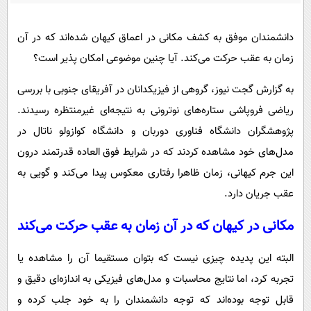
پیامک
سرگرمی
روانشناسی
فناوری
دانشمندان موفق به کشف مکانی در اعماق کیهان شده‌اند که در آن
آشپزی
زمان به عقب حرکت می‌کند. آیا چنین موضوعی امکان پذیر است؟
گوناگون
دانلود
حوادث
به گزارش گجت نیوز، گروهی از فیزیکدانان در آفریقای جنوبی با بررسی
ریاضی فروپاشی ستاره‌های نوترونی به نتیجه‌ای غیرمنتظره رسیدند.
محیط زیست
پژوهشگران دانشگاه فناوری دوربان و دانشگاه کوازولو ناتال در
سلامت
مدل‌های خود مشاهده کردند که در شرایط فوق‌ العاده قدرتمند درون
فرهنگی
این جرم کیهانی، زمان ظاهرا رفتاری معکوس پیدا می‌کند و گویی به
بین الملل
عقب جریان دارد.
اجتماعی
مکانی در کیهان که در آن زمان به عقب حرکت می‌کند
حیات وحش
البته این پدیده چیزی نیست که بتوان مستقیما آن را مشاهده یا
سیاست خارجی
تجربه کرد، اما نتایج محاسبات و مدل‌های فیزیکی به‌ اندازه‌ای دقیق و
قابل‌ توجه بوده‌اند که توجه دانشمندان را به خود جلب کرده و