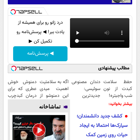
درد زانو رو برای همیشه از
یادت ببر! ◀ پرسش‌نامه رو
تکمیل کن ▶
◀ پرسش‌نامه
مطالب پیشنهادی
حفظ سلامت
دندان مصنوعی
اگه به سلامتیت
دمنوش خوش
کبدت از نون
سوئیسی:
اهمیت میدی
عطری که برای
شب واجبتره!
جدیدترین
این دمنوشو از
درمان کبدچرب
فناوری اروپا،
دست نده
معجزه میکنه
بیشتر بخوانید:
تماشاخانه
سبک و مقاوم |
کشف جدید دانشمندان؛
پرداخت قسطی
سیارک‌ها احتمالا به ایجاد
حیات روی زمین کمک