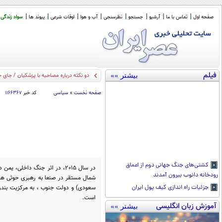
صفحه اول
تماس با ما
آرشیو
جستجو
نظرسنجی
آب و هوا
اوقات شرعی
پیوند ها
سواد زندگی
فیلم
بیشتر »»
دو نکته درباره مصاحبه با پزشکیان / جای 
صفحه نخست
»
سیاسی
کد خبر
۱۱۶۶۳۶۷
کشتی‌های جنگ جهانی دوم از اعماق
در سال 2015، در اثر جنگ داخل
رودخانه دانوب بیرون آمدند
شمال مستقر در صنعا به رهبری حوثی ها -
سعودی) و دولت جنوب ، به مرکزیت بندر
جزئیات راه اندازی کیف پول ایران
است.
آموزش زبان انگلیسی
بیشتر »»