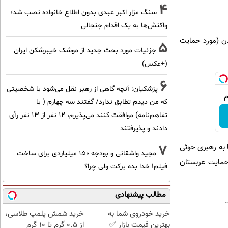
4
سنگ مزار اکبر عبدی بدون اطلاع خانواده نصب شد؛
واکنش‌ها به یک اقدام جنجالی
2022 ریاست حکومت یمن در عدن (مورد حمایت
5
جزئیات مورد بحث جدید از موشک خیبرشکن ایران
(+عکس)
6
پزشکیان‌: آنچه گاهی از رهبر نقل می‌شود با شخصیتی
که من دیدم تطابق ندارد/ گفتند سه چهارم ( با
تفاهم‌نامه) موافقت کنند می‌پذیرم، 12 نفر از 13 نفر رأی
دادند و پذیرفتند
7
ا به رهبری حوثی
مجید واشقانی و بودجه 150 میلیاردی برای ساخت
 حمایت عربستان
فیلم! خدا بده برکت ولی چرا؟
مطالب پیشنهادی
خرید خودروی شما به
خرید شمش پلمپ طلاسی،
بهترین قیمت بازار ✅
از ۰.۵ گرم تا ۱۰ گرم