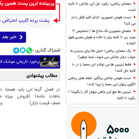
پربیننده ترین پست همین ی
معمای ریاضی؛ رکورد حل این چالش 10 ثانیه
است
تست هوش تصویری: کدام کلید قفل را باز
پشت پرده کلیپ اعتراض به
می کند؟
معمای تصویری تک شاخ ها / تشخیص 3
خبر بعد
مورد زیر 10 ثانیه برابر با دقت و هوش بصری فوق
العاده
اشتراک گذاری :
یک معمای ریاضی/ خیلی ها برای رسیدن به
جواب دچار چالش می شوند، شما چطور؟
برخورد تاریخی موشک فالکون ۹
فقط تیزبین ها می توانند این معما را در 10
ثانیه حل کنند!
مطالب پیشنهادی
تست هوش چالش برانگیز: نابغه های ریاضی
الگوی پنهان این معما را پیدا کنند!
در فصل گرما این باید همجا
د
تیزبین ها مچ این ماهی پنهان کار را بگیرند! /
باهات باشه! (فروش ویژه
ج
رکورد 10 ثانیه
نصف قیمت بازار)
و 