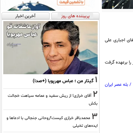
پربیننده های روز
آخرین اخبار
ای اجباری علی
ر را برعهده گرفت
1
گیتار من ؛ عباس مهرپویا (+صدا)
/
بله عصر ایران
2
آقای خرازی! از ریش سفید و عمامه سیاهت خجالت
بکش
3
محمدباقر خرازی کیست؟روحانی جنجالی با ادعاها و
ایده‌های تخیلی