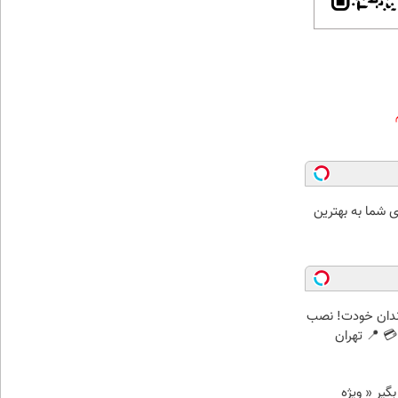
شما به بهترین
ندان خودت! نصب
 📍 تهران
د وام بگیر « ویژه