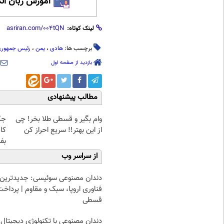
آموزش زبان ان
لینک کوتاه:
برچسب ها:
هادی
،
یمن
،
رئیس جمهور
بازدید از صفحه اول
مطالب پیشنهادی
وام بگیر و قسطی طلا بخر! چی
از این بهتر!! سریع احراز کن
کا
بف
از سراسر وب
دندان مصنوعی سوئیسی: جدیدترین
فناوری اروپا، سبک و مقاوم | پرداخت
قسطی
دندان مصنوعی با تکنولوژی دیجیتال