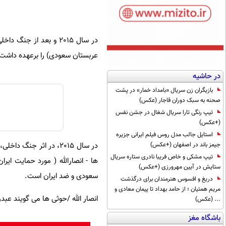
عربستان سعودی) را برعهده داشت
در حاشیه
بازیگران زن سریال «بامداد خمار» در پشت
صحنه به سبک دوران قاجار (عکس)
تیپ رنگی تارا سریال شغال در جشن نفس
(+عکس)
استایل جالب مدل روس فیلم ایرانی جزیره
در سال 2015، در اثر 
جیمز باند در اصفهان (+عکس)
تیپ مشکی و خاص فریبا نادری ستاره سریال
ها - انصارالله ( مورد حمایت ا
ستایش در آیین مهرورزی (+عکس)
سعودی و ضد ایران است.
دریغ و افسوس هنرمندان برای درگذشت
مریم همتیان ؛ از حامد بهداد تا پیمان معادی و
انصار الله /حوثی ها می گویند عبدربه منصور هادی سال 2015 استعفا 
... (عکس)
باشگاه مغز