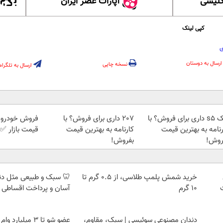
گلیسی
آپارات عصر ایران
کپی لینک
ی
ارسال به دوستان
نسخه چاپی
ارسال به تلگرام
جک s5 داری برای فروش؟ با
207 داری برای فروش؟ با
فروش خودروی 
رنامه به بهترین قیمت
کارنامه به بهترین قیمت
قیمت بازار ✅
روش!
بفروش!
خرید شمش پلمپ طلاسی، از ۰.۵ گرم تا
🦷 سبک و طبیعی مثل د
۱۰ گرم
آسان و پرداخت اقساطی 
دندان مصنوعی سوئیسی | سبک، مقاوم،
عضو شو تا 3 میلیار