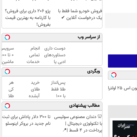
فروش خودرو شما فقط با
پژو 206 داری برای فروش؟
یک درخواست آنلاین ✔
با کارنامه به بهترین قیمت
بفروش!
از سراسر وب
دوست داری
انجام
سرویس
دستاوردهای
تمامی
0 تا 100
ادبی یا
خدمات
ماشین
علمی خود را
خودرویی
با یدک
وبگردی
فوری به
در محل
دات کام
کتاب تبدیل
با یدک
پس‌انداز
خرید
هر
فقط با 10 میلیون اس 25 اولترا
کنی؟
دات کام
طلا فقط
طلای
کی
با ۱۰۰
آبشده
طلا
هزارتومان
حتی با
داره،
مطالب پیشنهادی
(امن و
۱۰۰هزارتومان
غم
راحت)
نداره!
🦷 دندان مصنوعی سوئیسی
تا ۳۰۰ دلار پاداش برای ثبت
😊💎
با تکنولوژی دیجیتال |
نام جدید در بروکر اینوسلو
(خرید
پرداخت در 4 قسط |📍
طلا با