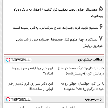
5
محمدباقر خرازی تحت تعقیب قرار گرفت / احضار به دادگاه ویژه
روحانیت
6
تسنیم تایید کرد: رجب‌زاده، مداح سرشناس، به‌قتل رسیده است
7
دستگیری چهار متهم قتل حمیدرضا رجب‌زاده پس از شناسایی
خودروی ربایش
مطالب پیشنهادی
کمر درد داری؟ دیگه بسه! در منزل
این کرم چرا اینقدر سر زبون‌ها
درمانش کن (◀پرسش‌نامه)
افتاده؟
با این کرم جوانساز، جوانی رو به
این دکتر شیرازی کرم ترمیم زخم
خودت برگردون(50% تخفیف)
ایرانی را ساخت!!!
از سراسر وب
فقط با یه
برای نابودی
این