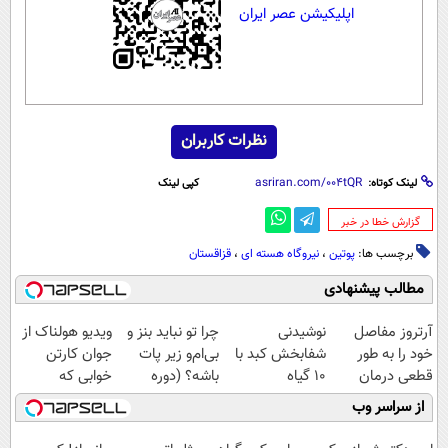
اپلیکیشن عصر ایران
نظرات کاربران
لینک کوتاه:
کپی لینک
‌گزارش خطا در خبر
برچسب ها:
پوتین
،
نیروگاه هسته ای
،
قزاقستان
مطالب پیشنهادی
آرتروز مفاصل
نوشیدنی
چرا تو نباید بنز و
ویدیو هولناک از
خود را به طور
شفابخش کبد با
بی‌ام‌و زیر پات
جوان کارتن
قطعی درمان
10 گیاه
باشه؟ (دوره
خوابی که
کنید!
موثر(تخفیف تا
رایگان درآمد
میلیاردر شد.
از سراسر وب
◗پرسش‌نامه◖
امشب)
میلیاردی)
آموزش رایگان