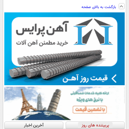
ویزیت
نصب آسان و
فناوری اروپا،
ساخت!!!
بازگشت به بالای صفحه
رایگان+پرداخت
پرداخت اقساطی
سبک و مقاوم |
اقساطی😍
💳 📍 تهران
پرداخت قسطی
پربیننده های روز
آخرین اخبار