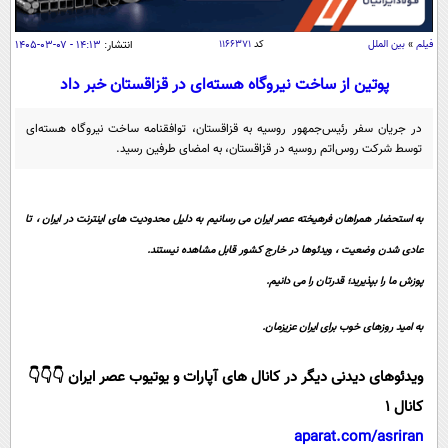
سیاسی
اقتصاد
فیلم
»
بین الملل
کد
۱۱۶۶۳۷۱
انتشار:
۱۴:۱۳ - ۰۷-۰۳-۱۴۰۵
جامعه
اقتصادی
پوتین از ساخت نیروگاه هسته‌ای در قزاقستان خبر داد
ورزشی
اجتماعی
خودرو
در جریان سفر رئیس‌جمهور روسیه به قزاقستان، توافقنامه ساخت نیروگاه هسته‌ای
بین الملل
حوادث
توسط شرکت روس‌اتم روسیه در قزاقستان، به امضای طرفین رسید.
فرهنگ و هنر
سیاست خارجی
سلامت
علم و دانش
یک برش دانایی
به استحضار همراهان فرهیخته عصر ایران می رسانیم به دلیل محدودیت های اینترنت در ایران ، تا
قرآن
فناوری و It
عادی شدن وضعیت ، ویدئوها در خارج کشور قابل مشاهده نیستند.
محیط زیست
گوناگون
علمی
پوزش ما را بپذیرید؛ قدرتان را می دانیم.
سفر و تفریح
فیلم
سرگرمی
اخبار کریپتو
به امید روزهای خوب برای ایران عزیزمان.
عصر ایران 2
اقتصاد
باشگاه مغز
ویدئوهای دیدنی دیگر در کانال های آپارات و یوتیوب عصر ایران 👇👇👇
آموزش زبان
خواندنی ها و دیدنی ها
ورزش
مجله تصویری سلاح
کانال 1
داستان کوتاه
سیاست
aparat.com/asriran