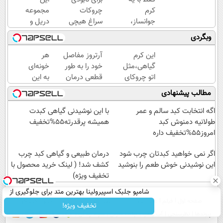
کرم
چروکات
مجموعه
جوانساز،
سراغ هیچی
دریل و
پیری رو از
جز جوانساز
پیچ
وبگردی
خودت دور
جلبک
گوشتی
کن(تخفیف50%)
نرو(تخفیف40%)
رو با
این کرم
آرتروز مفاصل
هر
گارانتی و
گیاهی،مثل
خود را به طور
خونه‌ای
نصف
اتو چروکای
قطعی درمان
به این
قیمت
پوستتوصاف
کنید!
دریل
مطالب پیشنهادی
بخر!😉
میکنه!50%تخفیف
◗پرسش‌نامه◖
پرکاربرد
نیاز
اگه انتخابت کبد سالم و عمر
با این نوشیدنی گیاهی کبدت
داره😍
طولانیه دمنوش کبد
همیشه پرقدرته55%تخفیف
با
امروز55%تخفیف داره
تخفیف
اگر نمی خواهید کبدتان چرب شود
بخر😉
درمان طبیعی و گیاهی کبد چرب
این نوشیدنی خوش طعم را بنوشید
👌🏻
کشف شد! ( لینک خرید محصول با
تخفیف ویژه)
شامپو جلبک اسپیرولینا بهترین متد برای جلوگیری از
صفحه اول
فیلم
عصر ایران۲
درباره عصرایران
تماس با ما
آرشیو
جستجو
ریزش مو
تخفیف ویژه!
پیوندها
نظرسنجی
آب و هوا
اوقات شرعی
سواد زندگی