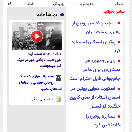
جلبک
جدیدترین
چروکای
خوابی که
اسپیرولینا50%تخفیف
فناوری اروپا،
پوستتوصاف
میلیاردر شد.
بیشتر بخوانید:
تماشاخانه
سبک و مقاوم |
میکنه!50%تخفیف
آموزش رایگان
تمجید ولادیمیر پوتین از
پرداخت قسطی
رهبری و ملت ایران
پوتین زلنسکی را مسخره
کرد
ساعت ۸:۱۵ ششم اوت ؛
رئیس‌جمهور: هر
هیروشیما / وقتی شهر در دیگ
قیر می‌جوشید
دستاوردی برای ما در
محمدباقر خرازی کیست؟
جام‌جهانی قابل احترام است
روحانی جنجالی با ادعاها و
اسکورت هوایی پوتین در
ایده‌های تخیلی
آسمان آستانه از نمای کابین
فیلم های دیگر
جنگنده قزاقستان
بیماری؛ پوتین را
خانه‌نشین کرد