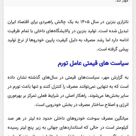
مهار کند.
پیامک
سرگرمی
روانشناسی
فناوری
ناترازی بنزین در سال ۱۴۰۵ به یک چالش راهبردی برای اقتصاد ایران
آشپزی
گوناگون
تبدیل شده است. تولید بنزین در پالایشگاه‌های داخلی با تمام ظرفیت
دانلود
حوادث
ادامه دارد اما رشد مصرف به دلیل کیفیت پایین خودروها از نرخ تولید
محیط زیست
پیشی گرفته است.
سلامت
سیاست های قیمتی عامل تورم
فرهنگی
به گزارش مهر، سیاست‌های قیمتی در سال‌های گذشته نشان داده
بین الملل
است که به تنهایی نمی‌توانند مصرف را کنترل کنند و تنها باعث تورم در
اجتماعی
سایر بخش‌ها می‌شوند. راهکار اصلی در شرایط فعلی تمرکز بر بهره‌وری
حیات وحش
انرژی و اصلاح ساختار مصرف در بخش خودرویی است.
سیاست خارجی
میانگین مصرف سوخت خودروهای داخلی حدود ده لیتر در هر صد
کیلومتر است در حالی که استانداردهای جهانی به زیر پنج لیتر رسیده