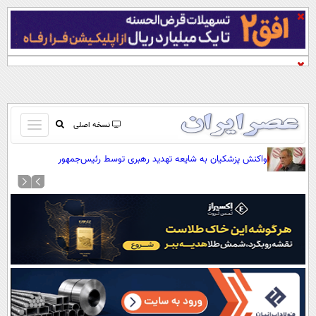
باز
نسخه اصلی
و
صفحه اول
واکنش پزشکیان به شایعه تهدید رهبری توسط رئیس‌جمهور
بسته
تماس با ما
کردن
آرشیو
منو
جستجو
نظرسنجی
آب و هوا
اوقات شرعی
پیوند ها
سواد زندگی