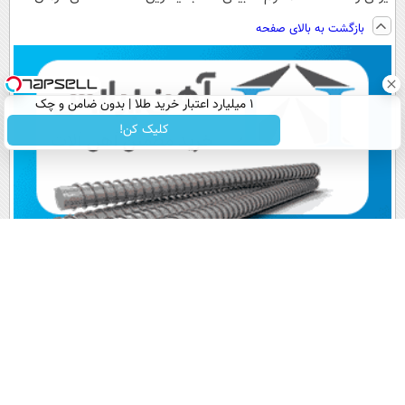
ساخت!!!
ویزیت
فناوری اروپا،
کنید!
بازگشت به بالای صفحه
رایگان+پرداخت
سبک و مقاوم |
◗پرسش‌نامه◖
اقساطی😍
پرداخت قسطی
۱ میلیارد اعتبار خرید طلا | بدون ضامن و چک
کلیک کن!
پربیننده های روز
آخرین اخبار