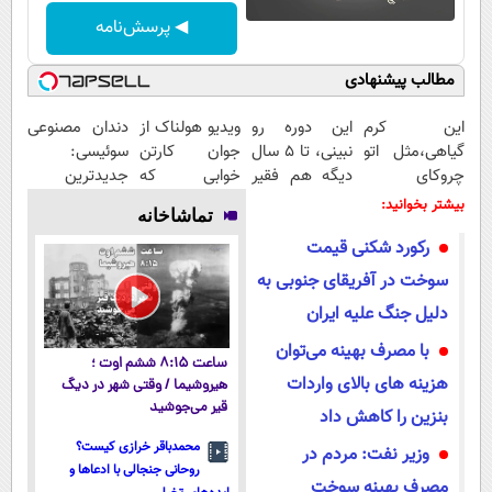
◀ پرسش‌نامه
مطالب پیشنهادی
این کرم
این دوره رو
ویدیو هولناک از
دندان مصنوعی
گیاهی،مثل اتو
نبینی، تا 5 سال
جوان کارتن
سوئیسی:
چروکای
دیگه هم فقیر
خوابی که
جدیدترین
پوستتوصاف
می‌مونی! همین
میلیاردر شد.
فناوری اروپا،
بیشتر بخوانید:
تماشاخانه
میکنه!50%تخفیف
الان ثبت نام
آموزش رایگان
سبک و مقاوم |
رکورد شکنی قیمت
کن
پرداخت قسطی
سوخت در آفریقای جنوبی به
دلیل جنگ علیه ایران
با مصرف بهینه می‌توان
ساعت ۸:۱۵ ششم اوت ؛
هزینه های بالای واردات
هیروشیما / وقتی شهر در دیگ
قیر می‌جوشید
بنزین را کاهش داد
محمدباقر خرازی کیست؟
وزیر نفت: مردم در
روحانی جنجالی با ادعاها و
مصرف بهینه سوخت