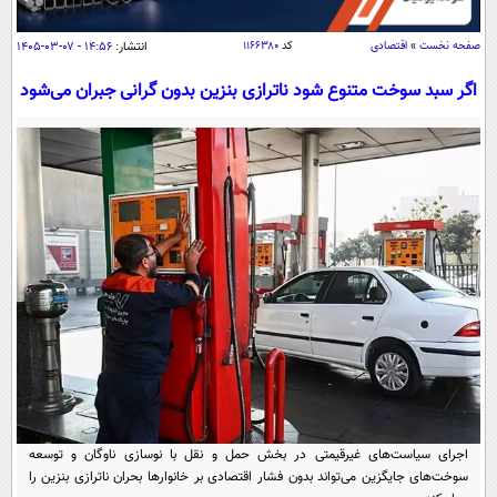
سیاسی
اقتصاد
صفحه نخست
»
اقتصادی
کد
۱۱۶۶۳۸۰
انتشار:
۱۴:۵۶ - ۰۷-۰۳-۱۴۰۵
جامعه
اقتصادی
اگر سبد سوخت متنوع شود ناترازی بنزین بدون گرانی جبران می‌شود
ورزشی
اجتماعی
خودرو
بین الملل
حوادث
فرهنگ و هنر
سیاست خارجی
سلامت
علم و دانش
یک برش دانایی
قرآن
فناوری و It
محیط زیست
گوناگون
علمی
سفر و تفریح
فیلم
سرگرمی
اخبار کریپتو
عصر ایران 2
اقتصاد
باشگاه مغز
آموزش زبان
خواندنی ها و دیدنی ها
ورزش
مجله تصویری سلاح
اجرای سیاست‌های غیرقیمتی در بخش حمل و نقل با نوسازی ناوگان و توسعه
داستان کوتاه
سیاست
سوخت‌های جایگزین می‌تواند بدون فشار اقتصادی بر خانوارها بحران ناترازی بنزین را