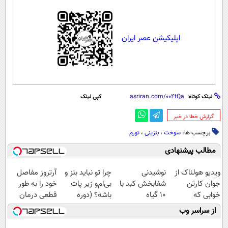
اپلیکیشن عصر ایران
لینک کوتاه:
کپی لینک
‌گزارش خطا در خبر
برچسب ها:
سوخت
،
بنزینی
،
تورم
مطالب پیشنهادی
ویدیو هولناک از
نوشیدنی
چرا تو نباید بنز و
آرتروز مفاصل
جوان کارتن
شفابخش کبد با
بی‌ام‌و زیر پات
خود را به طور
خوابی که
10 گیاه
باشه؟ (دوره
قطعی درمان
میلیاردر شد.
موثر(تخفیف تا
رایگان درآمد
کنید!
از سراسر وب
آموزش رایگان
امشب)
میلیاردی)
◗پرسش‌نامه◖