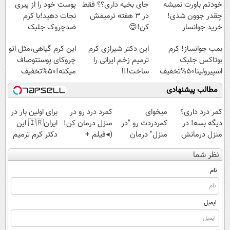
خودتم باورت نمیشه
جای بخیه داری؟؟ فقط
پوست خود را از پیری
چقدر جوون شدی!
در 3 هفته ترمیمش
نجات دهید!با کرم
خرید جوانساز
کن!😍
ضدچروک جلبک
اسپیرولینا با تخفیف
بمب جوانساز! کرم
این دکتر شیرازی کرم
این کرم گیاهی،مثل اتو
ویژه
بوتاکس جلبک
ترمیم زخم ایرانی را
چروکای پوستتوصاف
اسپیرولینا50%تخفیف
ساخت!!!
میکنه!50%تخفیف
مطالب پیشنهادی
کمر درد داری؟
میخوای
کمرد درد رو در
برای اولین بار در
دیگه بسه! در
کمردردت رو "در
منزل درمان کن!
ایران🇮🇷 این
منزل درمانش
منزل" درمان
(◂فیلم +
دکتر کرم ترمیم
کن
کنی؟ (◂فیلم +
پرسش‌نامه)
کننده 23 روزه
نظر شما
(◀پرسش‌نامه)
◂پرسش‌نامه)
ساخت!
نام
ایمیل