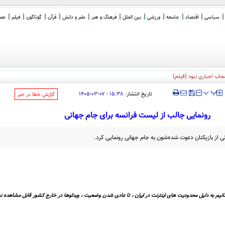
سیاسی
اقتصاد
جامعه
ورزشی
بین الملل
فرهنگ و هنر
علم و دانش
قرآن
گوناگون
فیلم
عصر 
جاب اجباری نبود (فیلم)
‍‍‍ پ
پ
تاریخ انتشار:
۱۵:۳۸ - ۰۷-۰۳-۱۴۰۵
‌گزارش خطا در خبر
رونمایی جالب از لیست فرانسه برای جام جهانی
ی از بازیکنان دعوت شده‌شون به جام جهانی رونمایی کرد.
نیم به دلیل محدودیت های اینترنت در ایران ، تا عادی شدن وضعیت ، ویدئوها در خارج کشور قابل مشاهده نی