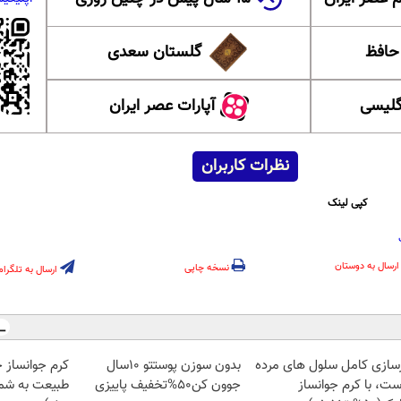
 حافظ
گلستان سعدی
گلیسی
آپارات عصر ایران
نظرات کاربران
کپی لینک
ارسال به دوستان
نسخه چاپی
ارسال به تلگرام
زسازی کامل سلول های مرده
بدون سوزن پوستتو 10سال
کرم جوانساز 
ست، با کرم جوانساز
جوون کن50%تخفیف پاییزی
طبیعت به شما