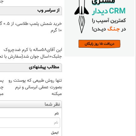
جلبک(
از سراسر وب
خرید شمش پ
۱۰ گرم
این آقای58ساله با کرم ضدچروک
جلبک10سال جوان شد(سفارش با تخفیف)
مطالب پیشنهادی
تنها روش طبیعی که پوستت رو
پس
بصورت عمقی ابرسانی و نرم
چن
میکنه
مبل
نظر شما
نام
ایمیل