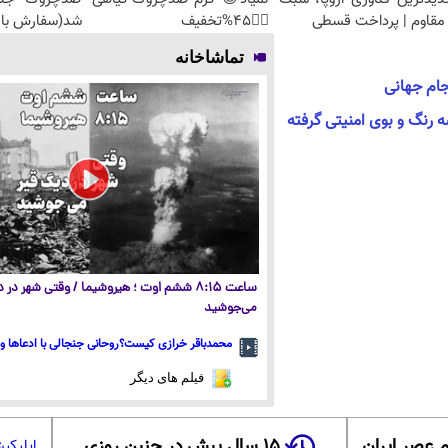
مقاوم | پرداخت قسطی
👈🏻45%تخفیف
شد(سفارش با 
تماشاخانه
جام جهانی
ه رنگ و بوی امنیتی گرفته
ساعت ۸:۱۵ ششم اوت ؛ هیروشیما / وقتی شهر در
می‌جوشید
محمدباقر خرازی کیست؟روحانی جنجالی با ادعاها و 
فیلم های دیگر
 عصر ایران
۱۵ سال پیش در چنین روزی
اپلیکی