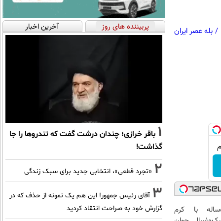
پربیننده های روز
آخرین اخبار
/
بله عصر ایران
1
باقر خرازی؛ چندان درشت گفت که تندروها را جا
گذاشت!
2
«تجرد قطعی»، انتخابی جدید برای سبک زندگی
3
آقای رئیس جمهور! این هم یک نمونه از حذف که در
گزارش خود به صراحت انتقاد کردید
این آقای58ساله با کرم
ضدچروک جلبک10سال جوان