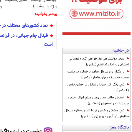
ویژه تا امشب)
و 
بیشتر بخوانید:
نماد کشور‌های مختلف در 
فینال جام جهانی، در فرانس
است
در حاشیه
سحر دولتشاهی عذرخواهی کرد ؛ قصد بی
احترامی به اذان نداشتم (عکس)
بازیگران زن سریال «بامداد خمار» در پشت
صحنه به سبک دوران قاجار (عکس)
تیپ رنگی تارا سریال شغال در جشن نفس
(+عکس)
استایل جالب مدل روس فیلم ایرانی جزیره
جیمز باند در اصفهان (+عکس)
تیپ مشکی و خاص فریبا نادری ستاره سریال
ستایش در آیین مهرورزی (+عکس)
باشگاه مغز
عضویت در اینستاگرام