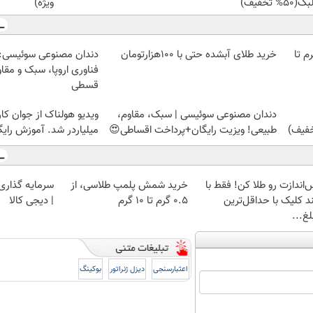
50% تخفیف)
ویژه)
لمپ طلاسی، از ۰.۵ گرم تا
خرید طلای آبشده حتی با ۱۰۰هزارتومان
دندان مصنوعی سوئیسی:
فناوری اروپا، سبک و مقا
قسطی
دندان مصنوعی سوئیسی | سبک، مقاوم،
ویدیو هولناک از جوان کا
طبیعی! ویزیت رایگان+پرداخت اقساطی😍
میلیاردر شد. آموزش رایگ
‌اندازت رو طلا کن! فقط با
خرید شمش پلمپ طلاسی، از
سرمایه گذاری ا
د کلیک با حداقل‌ترین
۰.۵ گرم تا ۱۰ گرم
| دیجی کالا
غ...
اعتبارسنجی
دیزل ژنراتور
بوکینگ