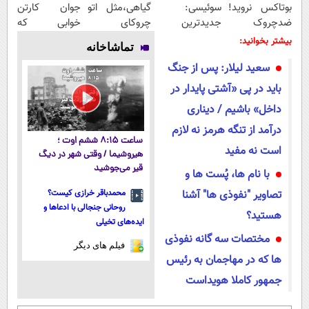
بوتاکس نروید!
سوئیسی:
گیاهی،مثل اتو
جوان کارتن
ضدچروک
جدیدترین
چروکای
خوابی که
جلبک
فناوری اروپا،
پوستتوصاف
میلیاردر شد.
بیشتر بخوانید:
تماشاخانه
با40%تخفیف
سبک و مقاوم |
میکنه!50%تخفیف
آموزش رایگان
سعید لیلار: پس از جنگ
پرداخت قسطی
باید در پی «آشتی پایدار در
داخل» باشیم / دیناری
درآمد از تنگه هرمز نه لازم
ساعت ۸:۱۵ ششم اوت ؛
است نه مفید
هیروشیما / وقتی شهر در دیگ
قیر می‌جوشید
با نام ها، پُست ها و
تصاویر "نفوذی ها" آشنا
محمدباقر خرازی کیست؟
روحانی جنجالی با ادعاها و
هستید؟
ایده‌های تخیلی
مختصات سه گانه نفوذی
فیلم های دیگر
ها که در مهاجمان به رئیس
جمهور کاملا هویداست