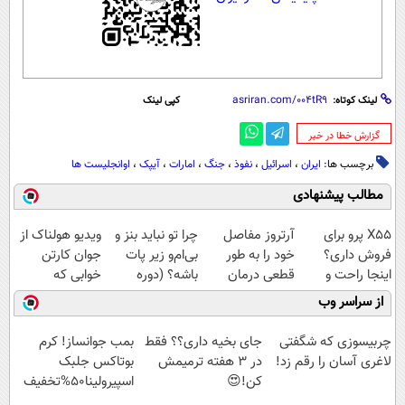
لینک کوتاه:
کپی لینک
‌گزارش خطا در خبر
برچسب ها:
ایران
،
اسرائیل
،
نفوذ
،
جنگ
،
امارات
،
آیپک
،
اوانجلیست ها
مطالب پیشنهادی
X55 پرو برای
آرتروز مفاصل
چرا تو نباید بنز و
ویدیو هولناک از
فروش داری؟
خود را به طور
بی‌ام‌و زیر پات
جوان کارتن
اینجا راحت و
قطعی درمان
باشه؟ (دوره
خوابی که
سریع بفروشش
کنید!
رایگان درآمد
میلیاردر شد.
از سراسر وب
◗پرسش‌نامه◖
میلیاردی)
آموزش رایگان
چربیسوزی که شگفتی
جای بخیه داری؟؟ فقط
بمب جوانساز! کرم
لاغری آسان را رقم زد!
در 3 هفته ترمیمش
بوتاکس جلبک
کن!😍
اسپیرولینا50%تخفیف