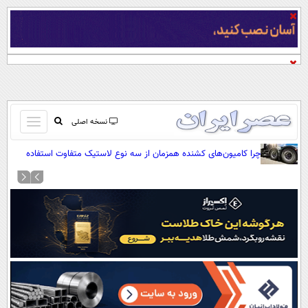
باز
نسخه اصلی
و
صفحه اول
چرا کامیون‌های کشنده همزمان از سه نوع لاستیک متفاوت استفاده
بسته
می‌کنند؟
تماس با ما
کردن
آرشیو
منو
جستجو
نظرسنجی
آب و هوا
اوقات شرعی
پیوند ها
سواد زندگی