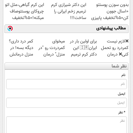
بدون سوزن پوستتو
این دکتر شیرازی کرم
این کرم گیاهی،مثل اتو
10سال جوون
ترمیم زخم ایرانی را
چروکای پوستتوصاف
کن50%تخفیف پاییزی
ساخت!!!
میکنه!50%تخفیف
مطالب پیشنهادی
❌لازم نیست
برای اولین بار در
میخوای
کمر درد داری؟
کمردرد رو تحمل
ایران🇮🇷 این
کمردردت رو "در
دیگه بسه! در
کنی❌ درمان
دکتر کرم ترمیم
منزل" درمان
منزل درمانش
بدون جراحی و
کننده 23 روزه
کنی؟ (◂فیلم +
کن
نظر شما
قرص
ساخت!
◂پرسش‌نامه)
(◀پرسش‌نامه)
(پرسشنامه)
نام
ایمیل
* نظر