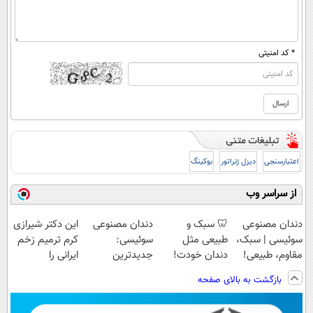
* کد امنیتی
اعتبارسنجی
دیزل ژنراتور
بوکینگ
از سراسر وب
دندان مصنوعی
🦷 سبک و
دندان مصنوعی
این دکتر شیرازی
سوئیسی | سبک،
طبیعی مثل
سوئیسی:
کرم ترمیم زخم
مقاوم، طبیعی!
دندان خودت!
جدیدترین
ایرانی را
ویزیت
نصب آسان و
فناوری اروپا،
ساخت!!!
بازگشت به بالای صفحه
رایگان+پرداخت
پرداخت اقساطی
سبک و مقاوم |
اقساطی😍
💳 📍 تهران
پرداخت قسطی