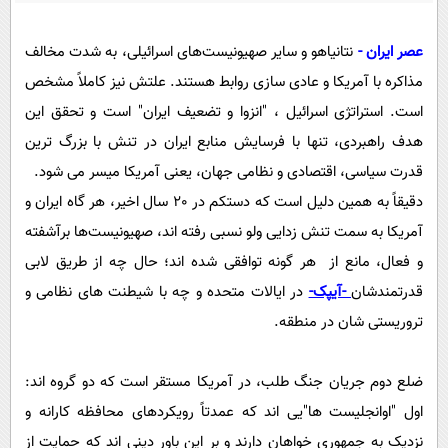
پیامک
سرگرمی
روانشناسی
فناوری
عصر ایران -
نتانیاهو و سایر صهیونیست‌های اسرائیلی، به شدت مخالف
مذاکره با آمریکا و عادی سازی روابط هستند. علتش نیز کاملاً مشخص
آشپزی
گوناگون
است. استراتژی اسرائیل ، "انزوا و تضعیف ایران" است و تحقق این
دانلود
حوادث
هدف راهبردی، تنها با فرسایش منابع ایران در تنش با بزرگ ترین
محیط زیست
قدرت سیاسی، اقتصادی و نظامی جهان، یعنی آمریکا میسر می شود.
سلامت
دقیقاً به همین دلیل است که دستکم در 20 سال اخیر، هر گاه ایران و
آمریکا به سمت تنش زدایی ولو نسبی رفته اند، صهیونیست‌ها برآشفته
فرهنگی
و فعال، مانع از هر گونه توافقی شده اند؛ حال چه از طریق لابی
بین الملل
قدرتمندشان
-آیپک-
در ایالات متحده و چه با شیطنت های نظامی و
اجتماعی
تروریستی شان در منطقه.
حیات وحش
سیاست خارجی
ضلع دوم جریان جنگ طلب، در آمریکا مستقر است که دو گروه اند:
اول "اوانجلیست ها"یی اند که عمدتاً رویکردهای محافظه کارانه و
نزدیک به جمهوری خواهان دارند و بر این باور دینی اند که حمایت از