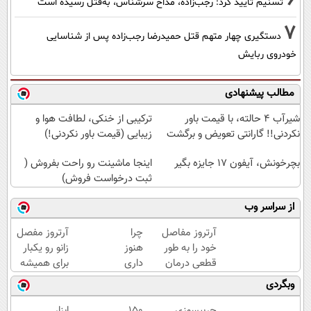
تسنیم تایید کرد: رجب‌زاده، مداح سرشناس، به‌قتل رسیده است
7
دستگیری چهار متهم قتل حمیدرضا رجب‌زاده پس از شناسایی
خودروی ربایش
مطالب پیشنهادی
شیر‌آب ۴ حالته، با قیمت باور
ترکیبی از خنکی، لطافت هوا و
نکردنی!! گارانتی تعویض و برگشت
زیبایی (قیمت باور نکردنی!)
بچرخونش، آیفون 17 جایزه بگیر
اینجا ماشینت رو راحت بفروش (
ثبت درخواست فروش)
از سراسر وب
آرتروز مفاصل
چرا
آرتروز مفصل
خود را به طور
هنوز
زانو رو یکبار
قطعی درمان
داری
برای همیشه
کنید!
با درد
درمان کن!
وبگردی
◗پرسش‌نامه◖
راه
◗پرسش‌نامه◖
میری؟
چربیسوزی
150
ابزار