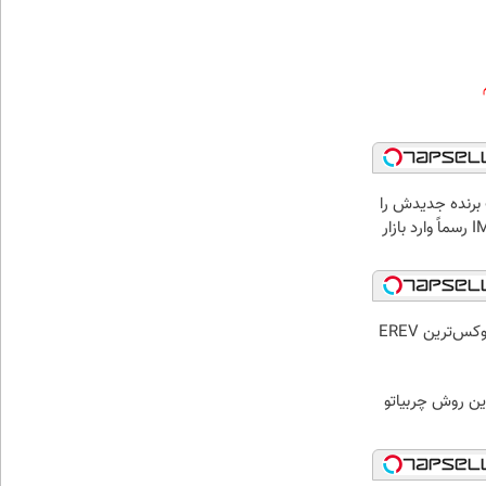
 برنده جدیدش را
رو کرد، IM LS9 رسماً وارد بازار
رونمایی رسمی IM LS9 لوکس‌ترین EREV
ین روش چربیاتو