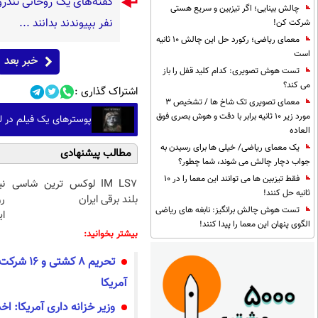
چالش بینایی؛ اگر تیزبین و سریع هستی
نفر بپیوندند بدانند ...
شرکت کن!
معمای ریاضی؛ رکورد حل این چالش 10 ثانیه
است
خبر بعد
تست هوش تصویری: کدام کلید قفل را باز
می کند؟
اشتراک گذاری :
معمای تصویری تک شاخ ها / تشخیص 3
مورد زیر 10 ثانیه برابر با دقت و هوش بصری فوق
پوسترهای یک فیلم در ل
العاده
یک معمای ریاضی/ خیلی ها برای رسیدن به
مطالب پیشنهادی
جواب دچار چالش می شوند، شما چطور؟
فقط تیزبین ها می توانند این معما را در 10
IM LS7 لوکس ترین شاسی
نی
ثانیه حل کنند!
بلند برقی ایران
تست هوش چالش برانگیز: نابغه های ریاضی
ای
الگوی پنهان این معما را پیدا کنند!
بیشتر بخوانید:
تحریم ۸ کشت
آمریکا
وزیر خزانه داری آمریکا: اخ