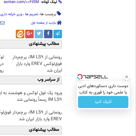
لینک کوتاه:
برچسب ها:
تحریم ها
،
وزیر خزانه داری 
بازدید از صفحه اول
مطالب پیشنهادی
رونمایی از IM LS9، پرچم‌دار
فوق‌لوکس EREV وارد بازار
در 
ایران شد
رو
از سراسر وب
دوست داری دستاوردهای ادبی
یا علمی خود را فوری به کتاب
ورود یک غول لوکس و هوشمند به ایر
تبدیل کنی؟
IM LS9 رسماً رونمایی شد
کلیک کنید
رونمایی از IM LS9، پرچم‌دار فو
EREV وارد بازار ایران شد
مطالب پیشنهادی