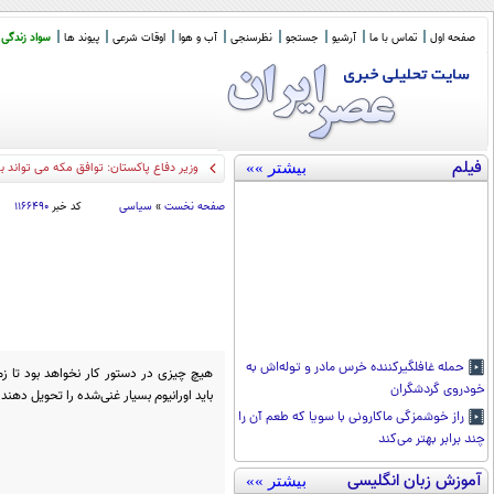
صفحه اول
تماس با ما
آرشیو
جستجو
نظرسنجی
آب و هوا
اوقات شرعی
پیوند ها
سواد زندگی
فیلم
بیشتر »»
وزیر دفاع پاکستان: توافق مکه می تواند 
صفحه نخست
»
سیاسی
کد خبر
۱۱۶۶۴۹۰
حمله غافلگیرکننده خرس مادر و توله‌اش به
هیچ چیزی در دستور کار نخواهد بود تا زما
خودروی گردشگران
باید اورانیوم بسیار غنی‌شده را تحویل دهند و
راز خوشمزگی ماکارونی با سویا که طعم آن را
چند برابر بهتر می‌کند
آموزش زبان انگلیسی
بیشتر »»