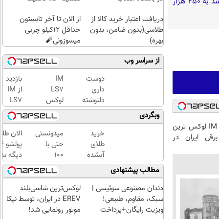
گفته‌های یک روحانی تندرو و ردپای بیش از ۳ یا ۴ جرم جدی امنیتی و کیفری / آن‌هایی که می‌خواهند به ۲۵۰ هزار
دریافت اعتبار خرید کالا از
از الان تا آخر تابستون
طلاسی(بدون ضامن، بدون
حداقل 12کیلو چربی
بهره)
میسوزونی🧨
از سراسر وب
دوست
IM
بازدید
داری
LS7
از IM
دلنوشته
لوکس
LS7
هاتو
ترین
لوکس
وبگردی
فوری به
شاسی
ترین
بازدید از IM LS7 لوکس ترین
کتاب
بلند
شاسی
خرید
میدونستی
الان طلا
رقی ایران در
تبدیل و
برقی
بلند
طلای
حتی با
با تیراژ
ایران
برقی
آبشده
۱۰۰
دیگه بده
دلخواه
ایران
حتی با
هزارتومان
سرمایه‌گ
مطالب پیشنهادی
چاپ
در
۱۰۰هزارتومان
هم
طلا با ا
کنی؟
باشگاه
میتونی
بی‌بهره
دندان مصنوعی سوئیسی |
لوکس‌ترین شاسی‌بلند
انقلاب
طلا آبشده
سبک، مقاوم، طبیعی!
EREV در ایران، توسط نیکا
بخری؟
ویزیت رایگان+پرداخت
موتور رونمایی شد!