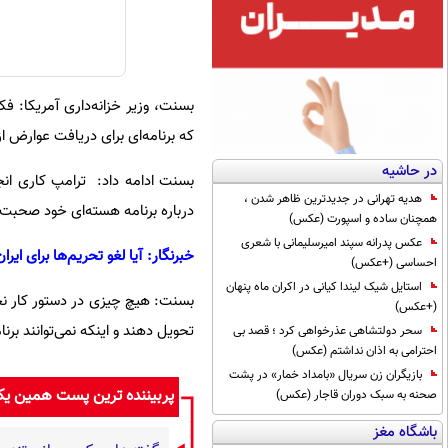
بسنت، وزیر خزانه‌داری آمریکا: فک
که برنامه‌ای برای دریافت عوارض از
در حاشیه
بسنت ادامه داد: ترامپ کاری انجام
هدیه تهرانی در جدیدترین ظاهر شدن ،
درباره برنامه هسته‌ای خود صحبت کن
همچنان ساده و اسپورت (عکس)
عکس پدرانه سپند امیرسلیمانی با شعری
خبرنگار: آیا لغو تحریم‌ها برای ایر
احساسی (+عکس)
استایل شیک لیندا کیانی در اکران ماه پنهان
بسنت: هیچ چیزی در دستور کار نخواه
(+عکس)
تحویل دهند و اینکه نمی‌توانند برن
سحر دولتشاهی عذرخواهی کرد ؛ قصد بی
احترامی به اذان نداشتم (عکس)
بازیگران زن سریال «بامداد خمار» در پشت
پربیننده ترین پست همین ی
صحنه به سبک دوران قاجار (عکس)
باشگاه مغز