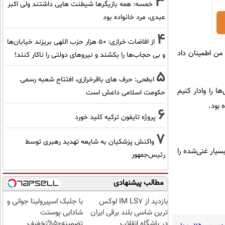
3
خمسه: همه بازیگرها شیطنت هایی داشتند ولی اکبر
عبدی، مرد خانواده بود
4
از افاضات خرازی: ۵۰ هزار حزب اللهی بریزند خیابان‌ها
 من اطمینان داد
و بی حجاب‌ها را بکشند و نیرو‌های دولتی را ناکار کنند!
5
ابطحی: حرف های باقرخرازی، افتتاح شعبه رسمی
ا را وادار کنیم
حکومت اسلامی داعش است
 بود.
6
پروژه تایفون ترکیه کلید خورد
7
واکنش پزشکیان به شایعه تهدید رهبری توسط
سیار غنی‌شده را
رئیس‌جمهور
مطالب پیشنهادی
بازدید از IM LS7 لوکس
با جلبک اسپیرولینا جوانی و
ترین شاسی بلند برقی ایران
شادابی پوستت
در باشگاه انقلاب
تضمینه50%تخفیف