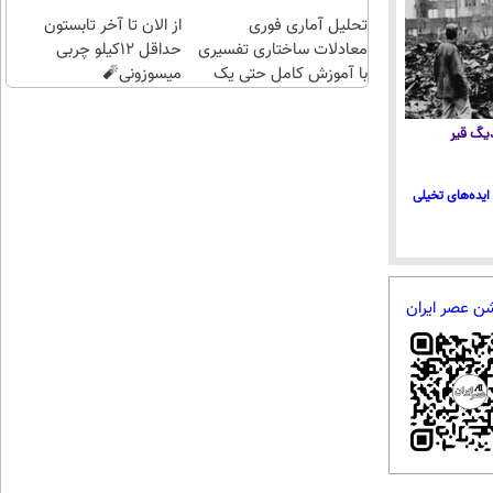
اقساطی😍
تحلیل آماری فوری
از الان تا آخر تابستون
معادلات ساختاری تفسیری
حداقل 12کیلو چربی
با آموزش کامل حتی یک
میسوزونی🧨
روزه !!
 دیگ قیر
ایده‌های تخیلی
شن عصر ایران