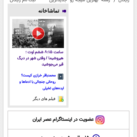
رایگان ( رشته
بهترین نتیجه رو
جدیدترین
ثبت نام رایگان
ریاضی، تجربی،
در کنکور بگیر
فناوری اروپا،
تماشاخانه
انسانی)
سبک و مقاوم |
پرداخت قسطی
ساعت ۸:۱۵ ششم اوت ؛
هیروشیما / وقتی شهر در دیگ
قیر می‌جوشید
محمدباقر خرازی کیست؟
روحانی جنجالی با ادعاها و
ایده‌های تخیلی
فیلم های دیگر
عضویت در اینستاگرام عصر ایران