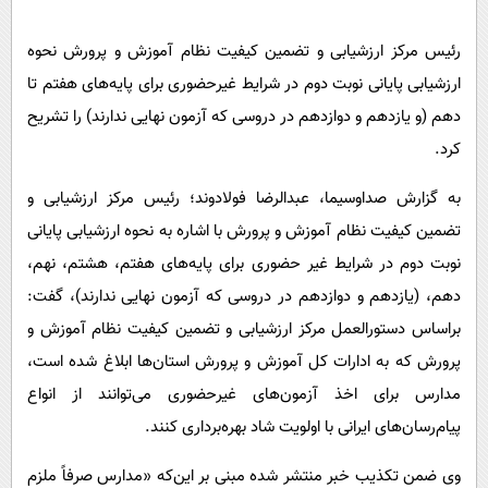
پیامک
سرگرمی
روانشناسی
رئیس مرکز ارزشیابی و تضمین کیفیت نظام آموزش و پرورش نحوه
فناوری
ارزشیابی پایانی نوبت دوم در شرایط غیرحضوری برای پایه‌های هفتم تا
آشپزی
گوناگون
دهم (و یازدهم و دوازدهم در دروسی که آزمون نهایی ندارند) را تشریح
دانلود
حوادث
کرد.
محیط زیست
به گزارش صداوسیما، عبدالرضا فولادوند؛ رئیس مرکز ارزشیابی و
سلامت
تضمین کیفیت نظام آموزش و پرورش با اشاره به نحوه ارزشیابی پایانی
فرهنگی
نوبت دوم در شرایط غیر حضوری برای پایه‌های هفتم، هشتم، نهم،
بین الملل
دهم، (یازدهم و دوازدهم در دروسی که آزمون نهایی ندارند)، گفت:
براساس دستورالعمل مرکز ارزشیابی و تضمین کیفیت نظام آموزش و
اجتماعی
پرورش که به ادارات کل آموزش و پرورش استان‌ها ابلاغ شده است،
حیات وحش
مدارس برای اخذ آزمون‌های غیرحضوری می‌توانند از انواع
سیاست خارجی
پیام‌رسان‌های ایرانی با اولویت شاد بهره‌برداری کنند.
وی ضمن تکذیب خبر منتشر شده مبنی بر این‌که «مدارس صرفاً ملزم