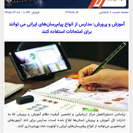
سیاسی
اقتصاد
صفحه نخست
»
اجتماعی
کد
۱۱۶۶۵۰۵
انتشار:
۱۰:۴۹ - ۰۸-۰۳-۱۴۰۵
جامعه
اقتصادی
آموزش و پرورش: مدارس از انواع پیام‌رسان‌های ایرانی می توانند
برای امتحانات استفاده کنند
ورزشی
اجتماعی
خودرو
بین الملل
حوادث
فرهنگ و هنر
سیاست خارجی
سلامت
علم و دانش
یک برش دانایی
قرآن
فناوری و It
محیط زیست
گوناگون
علمی
سفر و تفریح
فیلم
سرگرمی
اخبار کریپتو
عصر ایران 2
اقتصاد
باشگاه مغز
آموزش زبان
خواندنی ها و دیدنی ها
ورزش
براساس دستورالعمل مرکز ارزشیابی و تضمین کیفیت نظام آموزش و پرورش که به
مجله تصویری سلاح
ادارات کل آموزش و پرورش استان‌ها ابلاغ شده است، مدارس برای اخذ آزمون‌های
داستان کوتاه
سیاست
غیرحضوری می‌توانند از انواع پیام‌رسان‌های ایرانی با اولویت شاد بهره‌برداری کنند.