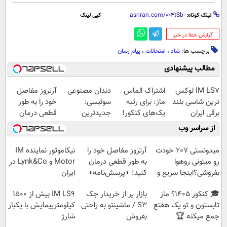
لینک کوتاه:
کپی لینک
‌گزارش خطا در خبر
برچسب ها:
شاد
،
امتحانات
،
پیام رسان
مطالب پیشنهادی
IM LS7 لوکس
اشتراک الماس
دندان مصنوعی
آرتروز مفاصل
ترین شاسی بلند
ماز: برای رتبه
سوئیسی:
خود را به طور
برقی ایران
یک‌های کنکور!
جدیدترین
قطعی درمان
فناوری اروپا،
کنید!
از سراسر وب
سبک و مقاوم |
◗پرسش‌نامه◖
پرداخت قسطی
میدونستی 207 خودت
آرتروز مفاصل خود را
نیکاموتور نماینده IM
رو میتونی روهوا
به طور قطعی درمان
Motor و Lynk&Co در
بفروشی؟اینجا سریع و
کنید! ◗پرسش‌نامه◖
ایران
راحت بفروش
🎓 کنکور ۱۴۰5؟ ماز
بازار پر از خریدار جک
IM LS9 بیش از 1500
تابستون و تو یک هفتع
S3 / ماشینتو به راحتی
کیلومترپیمایش با یکبار
جمع میکنه 🏆
بفروش
شارژ