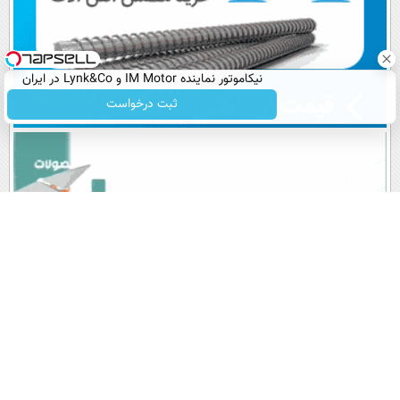
نیکاموتور نماینده IM Motor و Lynk&Co در ایران
ثبت درخواست
پربیننده های روز
آخرین اخبار