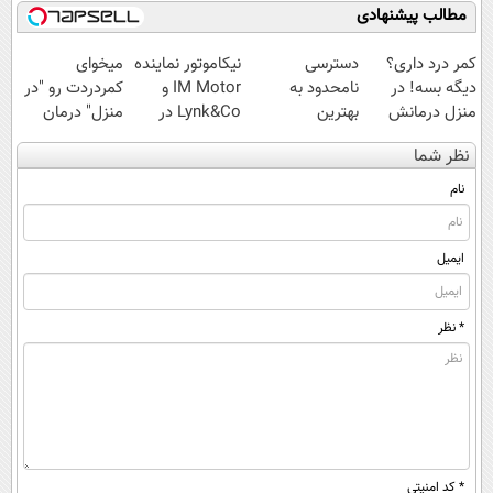
مطالب پیشنهادی
کمر درد داری؟
دسترسی
نیکاموتور نماینده
میخوای
دیگه بسه! در
نامحدود به
IM Motor و
کمردردت رو "در
منزل درمانش
بهترین
Lynk&Co در
منزل" درمان
کن
آموزش‌ها تا روز
ایران
کنی؟ (◂فیلم +
نظر شما
(◀پرسش‌نامه)
کنکور
◂پرسش‌نامه)
نام
ایمیل
* نظر
* کد امنیتی