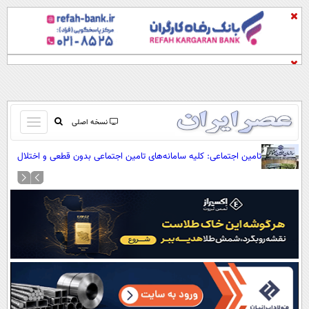
باز
نسخه اصلی
و
صفحه اول
تامین اجتماعی: کلیه سامانه‌های تامین اجتماعی بدون قطعی و اختلال
بسته
در دسترس است
تماس با ما
کردن
آرشیو
منو
جستجو
نظرسنجی
آب و هوا
اوقات شرعی
پیوند ها
سواد زندگی