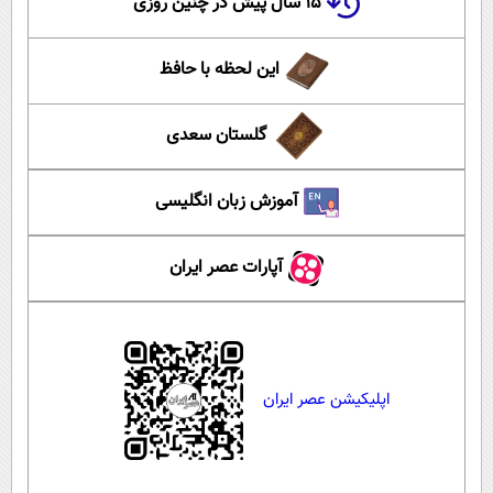
۱۵ سال پیش در چنین روزی
این لحظه با حافظ
گلستان سعدی
آموزش زبان انگلیسی
آپارات عصر ایران
اپلیکیشن عصر ایران