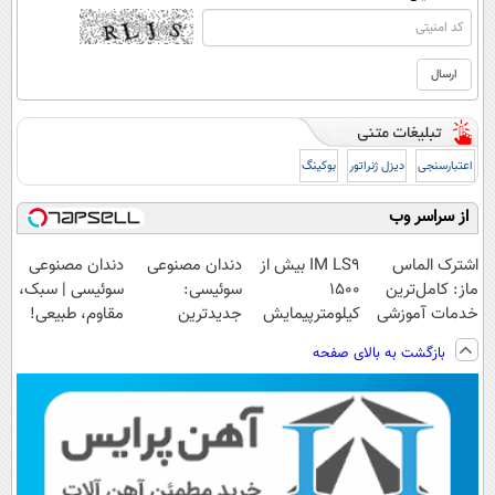
اعتبارسنجی
دیزل ژنراتور
بوکینگ
از سراسر وب
اشترک الماس
IM LS9 بیش از
دندان مصنوعی
دندان مصنوعی
ماز: کامل‌ترین
1500
سوئیسی:
سوئیسی | سبک،
خدمات آموزشی
کیلومترپیمایش
جدیدترین
مقاوم، طبیعی!
برای کنکوری‌ها
با یکبار شارژ
فناوری اروپا،
ویزیت
بازگشت به بالای صفحه
سبک و مقاوم |
رایگان+پرداخت
پرداخت قسطی
اقساطی😍