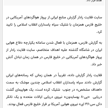
هدف قرار داد.
پیامک
سرگرمی
روانشناسی
فناوری
سایت فلایت رادار گزارش منابع ایرانی از پرواز هواگردهای آمریکایی در
آشپزی
گوناگون
خلیج فارس همزمان با شلیک سپاه پاسداران انقلاب اسلامی را تایید
دانلود
حوادث
کرد.
محیط زیست
به گزارش فارس، همزمان با فعال شدن سامانه یکپارچه دفاع هوایی
سلامت
ایران در شامگاه گذشته علیه اهداف متخاصم، سایت فلایت رادار از
فرهنگی
پرواز هواگردهای آمریکایی در خلیج فارس در همان زمان تبادل آتش
خبر داد.
بین الملل
اجتماعی
فلایت رادار گزارش داده، تقریباً در همان زمانی که رسانه‌های ایرانی
گزارش دادند سپاه پاسداران انقلاب اسلامی چندین موشک به سمت
حیات وحش
«اهداف مشخص» در جنوب شلیک کرده است، یک هواپیمای گشت
سیاست خارجی
دریایی «پی-۸ پوسایدون» نیروی دریایی ایالات متحده و یک تانکر
«کی سی-46 ای» نیروی هوایی آمریکا بر فراز خلیج فارس فعال بودند.