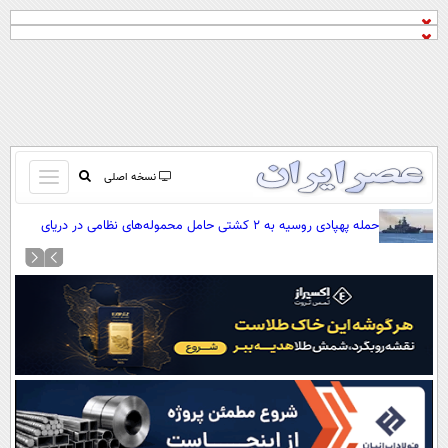
باز
نسخه اصلی
و
صفحه اول
حمله پهپادی روسیه به ۲ کشتی حامل محموله‌های نظامی در دریای
بسته
سیاه
تماس با ما
کردن
آرشیو
منو
جستجو
نظرسنجی
آب و هوا
اوقات شرعی
پیوند ها
سواد زندگی