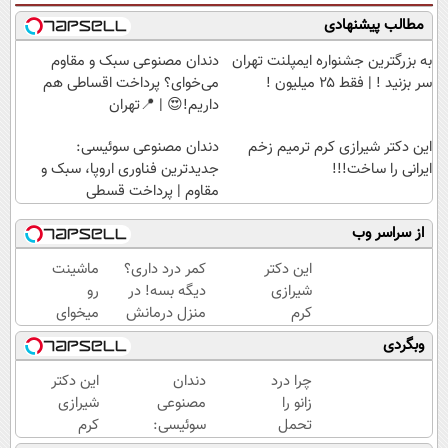
مطالب پیشنهادی
به بزرگترین جشنواره ایمپلنت تهران
دندان مصنوعی سبک و مقاوم
سر بزنید ! | فقط ۲۵ میلیون !
می‌خوای؟ پرداخت اقساطی هم
داریم!😍 | 📍تهران
این دکتر شیرازی کرم ترمیم زخم
دندان مصنوعی سوئیسی:
ایرانی را ساخت!!!
جدیدترین فناوری اروپا، سبک و
مقاوم | پرداخت قسطی
از سراسر وب
این دکتر
کمر درد داری؟
ماشینت
شیرازی
دیگه بسه! در
رو
کرم
منزل درمانش
میخوای
ترمیم
کن
بفروشی؟
وبگردی
زخم
(◀پرسش‌نامه)
اینجا یک
ایرانی را
روزه
چرا درد
دندان
این دکتر
ساخت!!!
برات
زانو را
مصنوعی
شیرازی
میفروشه
تحمل
سوئیسی:
کرم
می‌کنی؟
جدیدترین
ترمیم