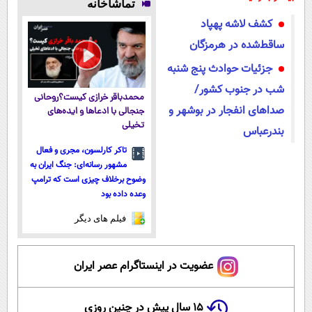
تماشاخانه
پرداخت
سبک و مقاوم |
کشف لاشه پهپاد
اقساطی 💳 📍
پرداخت قسطی
تهران
ساقط‌شده در هرمزگان
جزئیات حوادث پنج شنبه
شب در جنوب کشور/
محمدباقر خرازی کیست؟روحانی
صداهای انفجار در بوشهر و
جنجالی با ادعاها و ایده‌های
تخیلی
بندرعباس
تاکر کارلسون، مجری و فعال
مشهور رسانه‌ای: جنگ ایران به
وضوح برخلاف چیزی است که ترامپ
وعده داده بود
فیلم های دیگر
عضویت در اینستاگرام عصر ایران
۱۵ سال پیش در چنین روزی