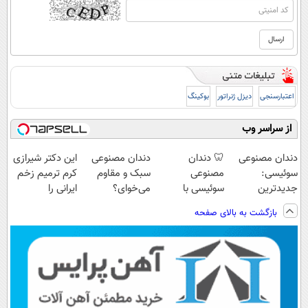
اعتبارسنجی
دیزل ژنراتور
بوکینگ
از سراسر وب
دندان مصنوعی
🦷 دندان
دندان مصنوعی
این دکتر شیرازی
سوئیسی:
مصنوعی
سبک و مقاوم
کرم ترمیم زخم
جدیدترین
سوئیسی با
می‌خوای؟
ایرانی را
فناوری اروپا،
تکنولوژی
پرداخت اقساطی
ساخت!!!
بازگشت به بالای صفحه
سبک و مقاوم |
دیجیتال |
هم داریم!😍 |
پرداخت قسطی
پرداخت در 4
📍تهران
قسط |📍 تهران