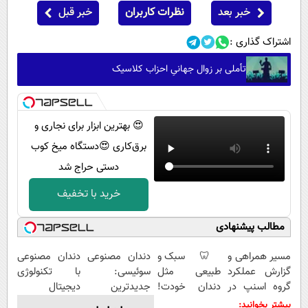
خبر بعد
نظرات کاربران
خبر قبل
اشتراک گذاری :
تأملی بر زوال جهانیِ احزاب کلاسیک
😍 بهترین ابزار برای نجاری و
برق‌کاری 😍دستگاه میخ کوب
دستی حراج شد
خرید با تخفیف
مطالب پیشنهادی
مسیر همراهی و
🦷 سبک و
دندان مصنوعی
دندان مصنوعی
گزارش عملکرد
طبیعی مثل
سوئیسی:
با تکنولوژی
گروه اسنپ در
دندان خودت!
جدیدترین
دیجیتال
۱۴۰۴
نصب آسان و
فناوری اروپا،
سوئیسی🇨🇭
بیشتر بخوانید: