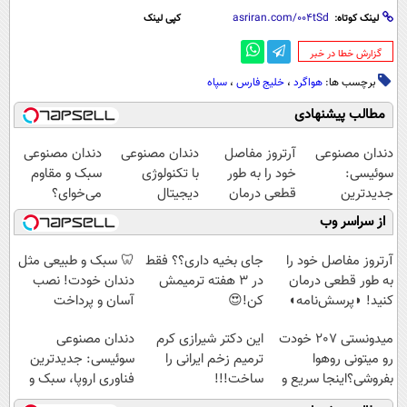
لینک کوتاه:
کپی لینک
‌گزارش خطا در خبر
برچسب ها:
هواگرد
،
خلیج فارس
،
سپاه
مطالب پیشنهادی
دندان مصنوعی
آرتروز مفاصل
دندان مصنوعی
دندان مصنوعی
سوئیسی:
خود را به طور
با تکنولوژی
سبک و مقاوم
جدیدترین
قطعی درمان
دیجیتال
می‌خوای؟
فناوری اروپا،
کنید!
سوئیسی🇨🇭
پرداخت اقساطی
از سراسر وب
سبک و مقاوم |
◗پرسش‌نامه◖
هم داریم!😍 |
پرداخت قسطی
📍تهران
آرتروز مفاصل خود را
جای بخیه داری؟؟ فقط
🦷 سبک و طبیعی مثل
به طور قطعی درمان
در 3 هفته ترمیمش
دندان خودت! نصب
کنید! ◗پرسش‌نامه◖
کن!😍
آسان و پرداخت
اقساطی 💳 📍 تهران
میدونستی 207 خودت
این دکتر شیرازی کرم
دندان مصنوعی
رو میتونی روهوا
ترمیم زخم ایرانی را
سوئیسی: جدیدترین
بفروشی؟اینجا سریع و
ساخت!!!
فناوری اروپا، سبک و
راحت بفروش
مقاوم | پرداخت