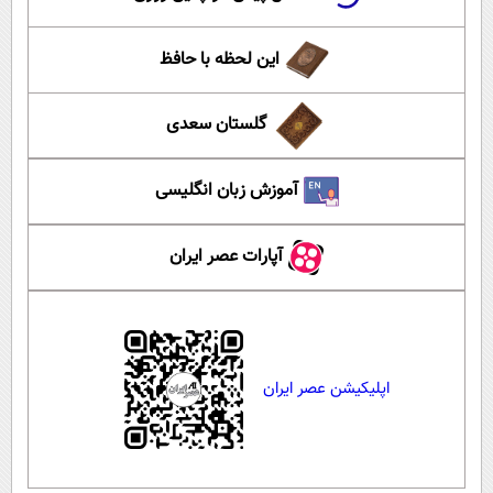
این لحظه با حافظ
گلستان سعدی
آموزش زبان انگلیسی
آپارات عصر ایران
اپلیکیشن عصر ایران