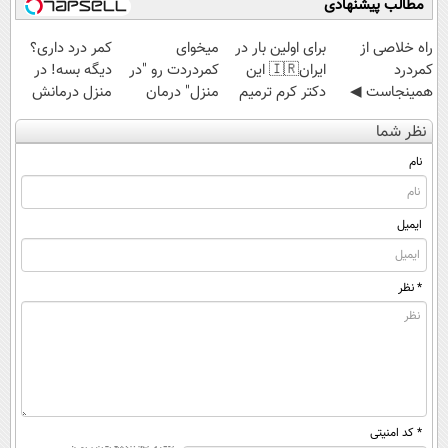
مطالب پیشنهادی
قسطی
‌راه خلاصی از
برای اولین بار در
میخوای
کمر درد داری؟
کمردرد
ایران🇮🇷 این
کمردردت رو "در
دیگه بسه! در
همینجاست ◀
دکتر کرم ترمیم
منزل" درمان
منزل درمانش
فقط کافیه فرم
کننده 23 روزه
کنی؟ (◂فیلم +
کن
نظر شما
رو پر کنی!
ساخت!
◂پرسش‌نامه)
(◀پرسش‌نامه)
نام
ایمیل
* نظر
* کد امنیتی