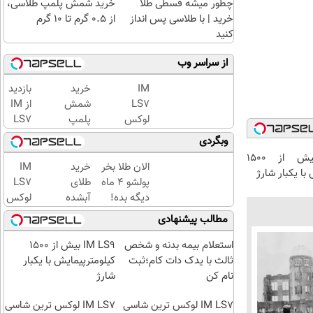
چطور میشه قسطی طلا
خرید شمش پلمپ طلاسی،
خرید | با طلاسی پس انداز
از ۰.۵ گرم تا ۱۰ گرم
کنید
از سراسر وب
IM
خرید
بازدید
LS7
شمش
از IM
لوکس
پلمپ
LS7
ترین
طلاسی،
لوکس
وبگردی
شاسی
از ۰.۵
ترین
IM LS9 بیش از 1500
بلند
گرم تا
شاسی
الان طلا بخر
خرید
IM
با یکبار شارژ
برقی
۱۰ گرم
بلند
پولشو 4 ماه
طلای
LS7
ایران
برقی
دیگه بده!
آبشده
لوکس
ایران
سرمایه‌گذاری
حتی با
ترین
مطالب پیشنهادی
در
طلا با اقساط
۱۰۰هزارتومان
شاسی
باشگاه
بی‌بهره
بلند
استعلام بیمه بدنه و شخص
IM LS9 بیش از 1500
انقلاب
برقی
ثالث با یدک دات کام؛ثبت
کیلومترپیمایش با یکبار
ایران
نام کن
شارژ
IM LS7 لوکس ترین شاسی
IM LS7 لوکس ترین شاسی