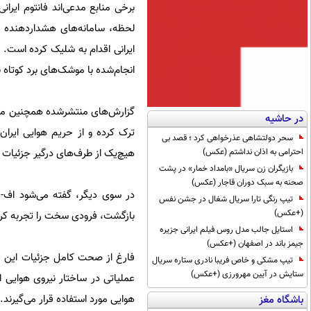
برخی منابع مدعی‌اند فانتوم ای
ایرانی اقدام به شلیک کرده است
انجام‌شده با موشک‌های برد کوتاه 
در حاشیه
ترک کرده و از حریم هوایی ایر
سحر دولتشاهی عذرخواهی کرد ؛ قصد بی
احترامی به اذان نداشتم (عکس)
هیچ‌یک از طرف‌های درگیر جزئیات دق
بازیگران زن سریال «بامداد خمار» در پشت
صحنه به سبک دوران قاجار (عکس)
تیپ رنگی تارا سریال شغال در جشن نفس
(+عکس)
بازگشت، فرودی سخت را تجربه کرده
استایل جالب مدل روس فیلم ایرانی جزیره
جیمز باند در اصفهان (+عکس)
فارغ از صحت کامل جزئیات این رو
تیپ مشکی و خاص فریبا نادری ستاره سریال
ستایش در آیین مهرورزی (+عکس)
عملیاتی در ساختار نیروی هوایی ا
هوایی مورد استفاده قرار می‌گیرند.
باشگاه مغز