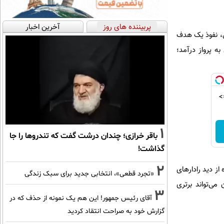
پربیننده های روز
آخرین اخبار
ی، نفوذ یک هدف
 یک فروند اف-۴ فانتوم برای رهگیری به پرواز درآمد؛
>
1
باقر خرازی؛ چندان درشت گفت که تندروها را جا
گذاشت!
2
از دید رادارهای
«تجرد قطعی»، انتخابی جدید برای سبک زندگی
می‌تواند برتری
3
آقای رئیس جمهور! این هم یک نمونه از حذف که در
گزارش خود به صراحت انتقاد کردید