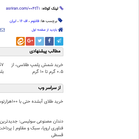
لینک کوتاه:
برچسب ها:
فانتوم
،
اف 16
،
ایران
بازدید از صفحه اول
مطالب پیشنهادی
خرید شمش پلمپ طلاسی، از
۰.۵ گرم تا ۱۰ گرم
بلن
از سراسر وب
خرید طلای آبشده حتی با ۱۰۰هزارتومان
دندان مصنوعی سوئیسی: جدیدترین
فناوری اروپا، سبک و مقاوم | پرداخت
قسطی