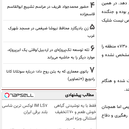
4
ش دهد. در همین
حضور محمدجواد ظریف در مراسم تشییع ابوالقاسم
یرهنگام بوده و جنگنده
قاسم‌زاده
مشخص نیست شلیک
5
زنِ بادیگارد محافظ نیوشا ضیغمی در مسجد شهرک
غرب
6
گزارش‌های منتشرشده همچنین می‌گوید هواگرد متخاصم پس از درگیری، با اعلام وضعیت اضطراری و کد عملیاتی «۷۳» منطقه را
تله توسعه تک‌پروژه‌ای در اردبیل/وقتی یک ابرپروژه،
ی مشخص نشده و
موارد دیگر را به حاشیه می‌راند
7
بانوی معماری که به بتن روح داد؛ درباره سوتلانا کانا
رادویچ (+تصاویر)
یدرولیک شده و هنگام
د.
مطالب پیشنهادی
فقط با یه نوشیدنی گیاهی
IM LS7 لوکس ترین شاسی
یمی اما همچنان
خوش طعم و ۷۰٪تخفیف
بلند برقی ایران
 رهگیری و دفاع
استثنائی ویژه امروز