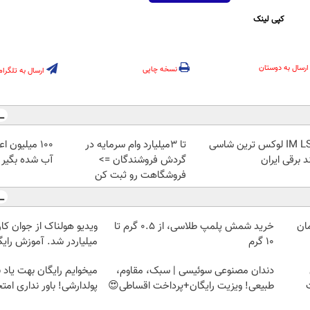
کپی لینک
ارسال به دوستان
نسخه چاپی
ارسال به تلگرام
IM LS7 لوکس ترین شاسی
تا 3میلیارد وام سرمایه در
100 میلیون 
د برقی ایران
گردش فروشندگان =>
آب شده بگیر
فروشگاهت رو ثبت کن
خرید شمش پلمپ طلاسی، از ۰.۵ گرم تا
ویدیو هولناک از جوان کا
۱۰ گرم
میلیاردر شد. آموزش رایگ
دندان مصنوعی سوئیسی | سبک، مقاوم،
میخوایم رایگان بهت یاد
طبیعی! ویزیت رایگان+پرداخت اقساطی😍
پولدارشی! باور نداری ام