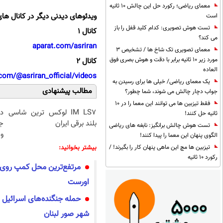
معمای ریاضی؛ رکورد حل این چالش 10 ثانیه
ویدئوهای دیدنی دیگر در کانال های
است
تست هوش تصویری: کدام کلید قفل را باز
کانال 1
می کند؟
aparat.com/asriran
معمای تصویری تک شاخ ها / تشخیص 3
مورد زیر 10 ثانیه برابر با دقت و هوش بصری فوق
کانال 2
العاده
com/@asriran_official/videos
یک معمای ریاضی/ خیلی ها برای رسیدن به
مطالب پیشنهادی
جواب دچار چالش می شوند، شما چطور؟
فقط تیزبین ها می توانند این معما را در 10
IM LS7 لوکس ترین شاسی
د
ثانیه حل کنند!
بلند برقی ایران
ج
تست هوش چالش برانگیز: نابغه های ریاضی
و 
الگوی پنهان این معما را پیدا کنند!
تیزبین ها مچ این ماهی پنهان کار را بگیرند! /
بیشتر بخوانید:
رکورد 10 ثانیه
مرتفع‌ترین محل کمپ روی 
اورست
حمله جنگنده‌های اسرائیل 
شهر صور لبنان