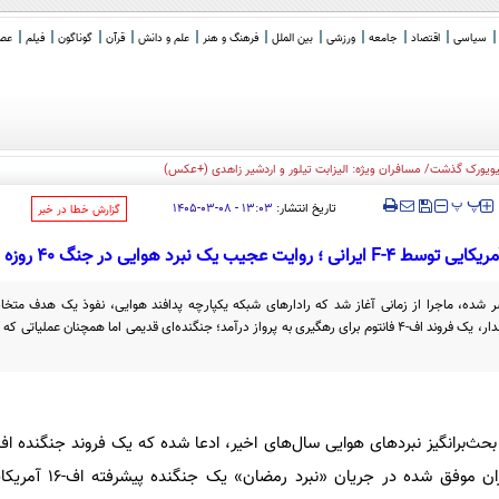
سیاسی
اقتصاد
جامعه
ورزشی
بین الملل
فرهنگ و هنر
علم و دانش
قرآن
گوناگون
فیلم
عصر 
‍‍‍ پ
پ
تاریخ انتشار:
۱۳:۰۳ - ۰۸-۰۳-۱۴۰۵
‌گزارش خطا در خبر
شده، ماجرا از زمانی آغاز شد که رادارهای شبکه یکپارچه پدافند هوایی، نفوذ یک هدف متخاصم
شناسایی کردند. پس از اعلام وضعیت هشدار، یک فروند اف-۴ فانتوم برای رهگیری به پرواز درآمد؛ جنگنده‌ای قدیمی اما همچنا
هوایی ارتش جمهوری اسلامی ایران موف