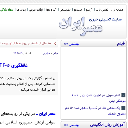
صفحه اول
تماس با ما
آرشیو
جستجو
نظرسنجی
آب و هوا
اوقات شرعی
پیوند ها
سواد زندگی
فیلم
بیشتر »»
50 سال از نخستین پرواز هما از تهران به نیویورک گذشت/ مسافران ویژه: الیزابت تیلور و اردشیر زاهدی (+عکس)
فیلم
»
فناوری
کد خبر
۱۱۶۶۵۳۱
غافلگیری F-16 آمریکایی توسط F-4 ایرانی ؛ روایت عجیب یک نبرد هوایی در جنگ 40 روزه
بر اساس گزارشی که در برخی منابع منتشر 
هوایی ایران خدمت می‌کند.
آتش‌سوزی در نجران همزمان با حمله
موشکی یمن
یک معدن طلا در کلمبیا منفجر شد؛ ۱۶ نفر
عصر ایران ــ
مجروح شدند
آموزش زبان انگلیسی
بیشتر »»