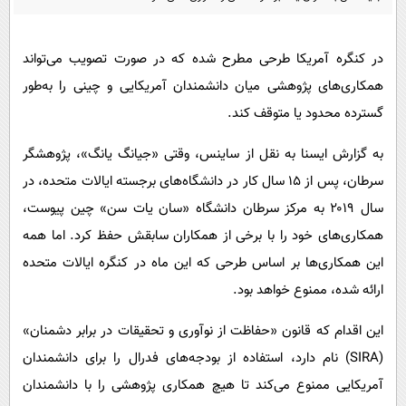
پیامک
سرگرمی
روانشناسی
فناوری
در کنگره آمریکا طرحی مطرح شده که در صورت تصویب می‌تواند
آشپزی
گوناگون
همکاری‌های پژوهشی میان دانشمندان آمریکایی و چینی را به‌طور
دانلود
حوادث
گسترده محدود یا متوقف کند.
محیط زیست
به گزارش ایسنا به نقل از ساینس، وقتی «جیانگ یانگ»، پژوهشگر
سلامت
سرطان، پس از ۱۵ سال کار در دانشگاه‌های برجسته ایالات متحده، در
سال ۲۰۱۹ به مرکز سرطان دانشگاه «سان یات سن» چین پیوست،
فرهنگی
همکاری‌های خود را با برخی از همکاران سابقش حفظ کرد. اما همه
بین الملل
این همکاری‌ها بر اساس طرحی که این ماه در کنگره ایالات متحده
اجتماعی
ارائه شده، ممنوع خواهد بود.
حیات وحش
این اقدام که قانون «حفاظت از نوآوری و تحقیقات در برابر دشمنان»
سیاست خارجی
(SIRA) نام دارد، استفاده از بودجه‌های فدرال را برای دانشمندان
آمریکایی ممنوع می‌کند تا هیچ همکاری پژوهشی را با دانشمندان