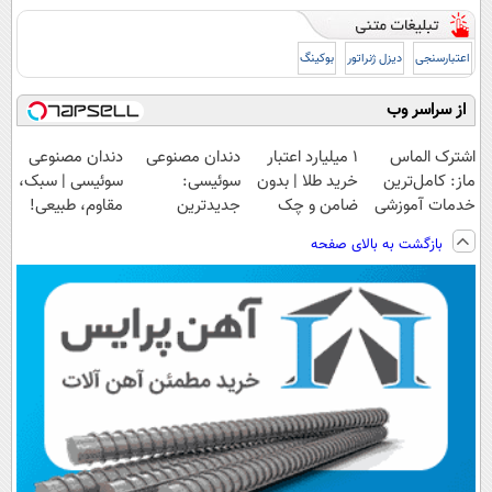
اعتبارسنجی
دیزل ژنراتور
بوکینگ
از سراسر وب
اشترک الماس
۱ میلیارد اعتبار
دندان مصنوعی
دندان مصنوعی
ماز: کامل‌ترین
خرید طلا | بدون
سوئیسی:
سوئیسی | سبک،
خدمات آموزشی
ضامن و چک
جدیدترین
مقاوم، طبیعی!
برای کنکوری‌ها
فناوری اروپا،
ویزیت
بازگشت به بالای صفحه
سبک و مقاوم |
رایگان+پرداخت
پرداخت قسطی
اقساطی😍