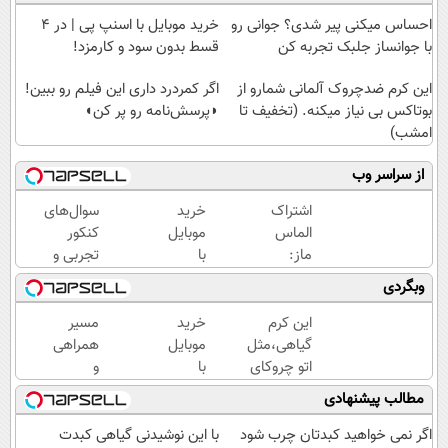
احساس میکنی پیر شدی؟ جوانی رو
خرید موبایل با اسنپ پی | در ۴
با جوانساز جلبک تجربه کن
قسط بدون سود و کارمزد!
این کرم ضدچروک آلمانی شمارو از
اگر کمردرد داری این فیلم رو ببین!
بوتاکس بی نیاز میکنه. (تخفیف تا
◗پرسش‌نامه رو پر کن◖
امشب)
از سراسر وب
اشتراک
خرید
سوال‌های
الماس
موبایل
کنکور
ماز:
با
تجربی و
برای
اسنپ
ریاضی در
وبگردی
رتبه
پی | در
پکیج ماز
یک‌های
۴
این کرم
خرید
مسیر
کنکور!
قسط
گیاهی،مثل
موبایل
همراهی
بدون
اتو چروکای
با
و
سود و
پوستتوصاف
اسنپ
گزارش
مطالب پیشنهادی
کارمزد!
میکنه!50%تخفیف
پی | در
عملکرد
۴
گروه
اگر نمی خواهید کبدتان چرب شود
با این نوشیدنی گیاهی کبدت