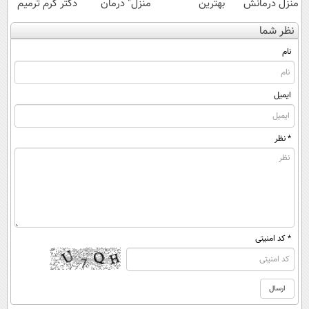
منزل درمانش
بهترین
منزل" درمان
دکتر کرم ترمیم
کن
آموزش‌ها تا روز
کنی؟ (◂فیلم +
کننده 23 روزه
نظر شما
(◀پرسش‌نامه)
کنکور
◂پرسش‌نامه)
ساخت!
نام
ایمیل
* نظر
* کد امنیتی