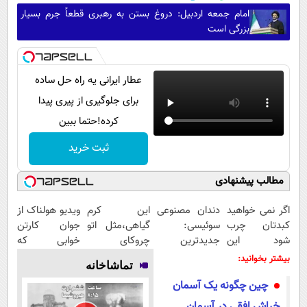
امام جمعه اردبیل: دروغ بستن به رهبری قطعاً جرم بسیار
بزرگی است
عطار ایرانی یه راه حل ساده
برای جلوگیری از پیری پیدا
کرده!حتما ببین
ثبت خرید
مطالب پیشنهادی
اگر نمی خواهید
دندان مصنوعی
این کرم
ویدیو هولناک از
کبدتان چرب
سوئیسی:
گیاهی،مثل اتو
جوان کارتن
شود این
جدیدترین
چروکای
خوابی که
نوشیدنی خوش
فناوری اروپا،
پوستتوصاف
میلیاردر شد.
بیشتر بخوانید:
تماشاخانه
طعم را بنوشید
سبک و مقاوم |
میکنه!50%تخفیف
آموزش رایگان
چین چگونه یک آسمان
پرداخت قسطی
خراش افقی در آسمان