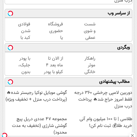
درب منزل
از سراسر وب
شست
فروشگاه
فولادی
و شوی
حضوری
شدن
عمقی
یا
کبد با
کبد با
اینترنتی
یک
وبگردی
دمنوش
داری؟
فنجان
سم
راحت
نوشیدنی
راهکار
از الان تا
با پودر
زدای
محصول
سم زدا
موثر
ماه بعد 4
جلبک،
گیاهی
و
خانگی
کیلو با پودر
بدون
خدماتت
برای
جلبک لاغر
باشگاه
مطالب پیشنهادی
رو
لاغری
میشی(تعداد
و رژیم
بفروش
پودرجلبک
محدود)
چربی
دوربین لامپی چرخشی 360 درجه
گوشی موبایل نوکیا رجیستر شده🔥
ماهی۳تا۵
هایتان
فقط امروز حراج شد🔥 پرداخت
(پرداخت درب منزل + تخفیف ویژه)
کیلولاغری
را آب
درب منزل
کنید!
طلاسی | تا 100 میلیون وام آنی
مجموعه 47 عددی دریل پیچ
خرید طلا💰 ثبت نام کن!
گوشتی شارژی (تخفیف به مدت
محدود)