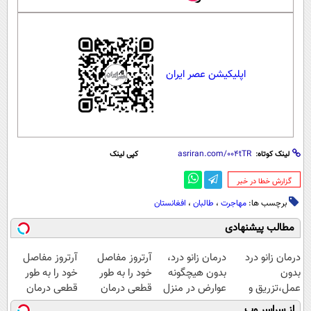
اپلیکیشن عصر ایران
لینک کوتاه:
کپی لینک
‌گزارش خطا در خبر
برچسب ها:
مهاجرت
،
طالبان
،
افغانستان
مطالب پیشنهادی
درمان زانو درد
درمان زانو درد،
آرتروز مفاصل
آرتروز مفاصل
بدون
بدون هیچگونه
خود را به طور
خود را به طور
عمل،تزریق و
عوارض در منزل
قطعی درمان
قطعی درمان
دارو
(◂پرسش‌نامه)
کنید!
کنید!
از سراسر وب