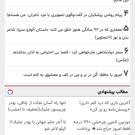
این ماجرا
4
پیام روشن پزشکیان در گفت‌و‌گوی تصویری با مرد نامرئی: من هستم!
5
معماری که در 92 سالگی هنوز خلق می کند؛ داستان آلوارو سیزا، شاعر
بتن و نور (+تصاویر)
6
سحر دولتشاهی عذرخواهی کرد ؛ قصد بی احترامی به اذان نداشتم
(عکس)
7
امروز با حافظ: گُل در بَر و مِی در کَف و معشوق به کام است
مطالب پیشنهادی
آخرین باری که درد کمر داری!
تنها راه آسان نجات از چاقی، پودر
◗پرسش‌نامه رو پر کن◖
چربیسوز جلبک(تخفیف تا امشب)
دوربین لامپی چرخشی 360 درجه
تا آخر جام جهانی با پودر جلبک7
فقط امروز حراج شد🔥 پرداخت
کیلو لاغر شو