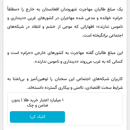
پیامک
سرگرمی
یک مبلغ طالبان مهاجرت شهروندان افغانستان به خارج را «مطلقاً
روانشناسی
فناوری
حرام» خوانده و مدعی شده مهاجران در کشورهای غربی «دینداری و
آشپزی
گوناگون
ناموس ندارند»؛ اظهاراتی که موجی از خشم و انتقاد در شبکه‌های
دانلود
اجتماعی برانگیخته است.
حوادث
محیط زیست
این مبلغ طالبان گفته مهاجرت به کشورهای خارجی «حرام» است و
سلامت
کسانی که به غرب می‌روند «دینداری و ناموس ندارند».
فرهنگی
بین الملل
کاربران شبکه‌های اجتماعی این سخنان را توهین‌آمیز و بی‌اعتنا به
شرایط سخت اقتصادی، ناامنی و بیکاری گسترده دانسته‌اند.
اجتماعی
۱ میلیارد اعتبار خرید طلا | بدون
حیات وحش
ضامن و چک
سیاست خارجی
کلیک کن!