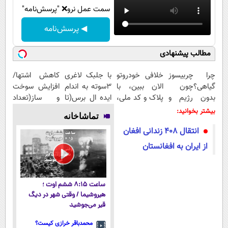
سمت عمل نرو❌ "پرسش‌نامه"
◀ پرسش‌نامه
مطالب پیشنهادی
چرا چربیسوز
خلافی خودروتو
با جلبک لاغری
کاهش اشتها/
گیاهی؟چون
الان ببین، با
3سوته به اندام
افزایش سوخت
بدون رژیم و
پلاک و کد ملی،
ایده ال برس(تا
و ساز(تعداد
ورزش لاغرت
بدون نیاز به
امشب تخفیف
محدود)
بیشتر بخوانید:
تماشاخانه
میکنه!30%تخفیف
مراجعه حضوری
ویژه)
انتقال ۴۰۸ زندانی افغان
از ایران به افغانستان
ساعت ۸:۱۵ ششم اوت ؛
هیروشیما / وقتی شهر در دیگ
قیر می‌جوشید
محمدباقر خرازی کیست؟