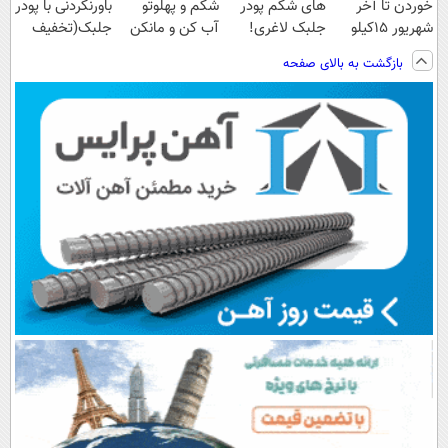
خوردن تا آخر
های شکم پودر
شکم و پهلوتو
باورنکردنی با پودر
شهریور 15کیلو
جلبک لاغری!
آب کن و مانکن
جلبک(تخفیف
لاغر شو🔥
گیاهی+تاثیر
شو(تخفیف تا
ویژه تا امشب)
بازگشت به بالای صفحه
فوری
امشب)