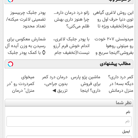
(◂پرسش‌نامه)
◗پرسش‌نامه◖
◂پرسش‌نامه▸
این روش لاغری گیاهی
زانو درد درمان داره…
پودر جلبک چربیسوز
توی دنیا حرف اول رو
چرا هنوز داری بهش
تضمینی لاغرت میکنه/
میزنه(تخفیف ویژه تا
ظلم می‌کنی؟
تعداد محدود
امشب)
میدونستی 207 خودت
با پودر جلبک لاغری،
شمارش معکوس برای
رو میتونی روهوا
اندام خوش فرم آرزو
رسیدن به وزن آیده آل
بفروشی؟اینجا سریع و
نیست!(تخفیف جام
⌚ با کمک پودر جلبک
راحت بفروش
جهانی)
🧨
مطالب پیشنهادی
کمر درد داری؟
ماشین پژو پارس
درمان درد کمر
میخوای
دیگه بسه! در
برای فروش
بدون جراحی،
کمردردت رو "در
منزل درمانش
داری؟ اینجا
تزریق ◀
منزل" درمان
کن
سریع بفروشش
پرسش‌نامه رو پر
کنی؟ (◂فیلم +
نظر شما
(◀پرسش‌نامه)
کن ▶
◂پرسش‌نامه)
نام
ایمیل