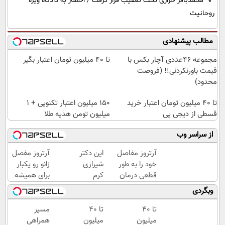
محمدباقر خرازی تحت تعقیب قرار گرفت / احضار به دادگاه ویژه
روحانیت
مطالب پیشنهادی
مجموعه ۴۶عددی آچار بکس با
تا ۴۰ میلیون تومان اعتبار بگیر
قیمت باورنکردنی!! (فروصت
محدود)
تا ۴۰ میلیون تومان اعتبار خرید
150 میلیون اعتبار تکنوپی + 1
قسطی از دیجی پی
میلیون تومن هدیه طلا
از سراسر وب
آرتروز مفاصل
این دکتر
آرتروز مفصل
خود را به طور
شیرازی
زانو رو یکبار
قطعی درمان
کرم
برای همیشه
کنید!
ترمیم
درمان کن!
وبگردی
◂پرسش‌نامه▸
زخم
◗پرسش‌نامه◖
ایرانی را
تا ۴۰
تا 40
مسیر
ساخت!!!
میلیون
میلیون
همراهی