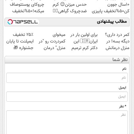
10سال جوون
حدس میزنن😉 کرم
چروکای پوستتوصاف
کن50%تخفیف پاییزی
ضدچروک گیاهی👈🏻
میکنه!50%تخفیف
45%تخفیف
مطالب پیشنهادی
کمر درد داری؟
برای اولین بار در
میخوای
۲۵٪ تخفیف
دیگه بسه! در
ایران🇮🇷 این
کمردردت رو "در
ایمپلنت تا پایان
منزل درمانش
دکتر کرم ترمیم
منزل" درمان
جشنواره 🎁
کن
کننده 23 روزه
کنی؟ (◂فیلم +
نظر شما
(◀پرسش‌نامه)
ساخت!
◂پرسش‌نامه)
نام
ایمیل
* نظر