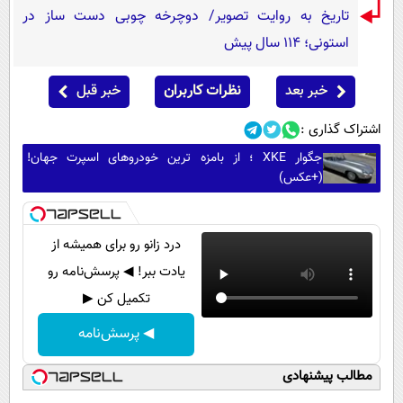
تاریخ به روایت تصویر/ دوچرخه چوبی دست ساز در
استونی؛ 114 سال پیش
خبر بعد
نظرات کاربران
خبر قبل
اشتراک گذاری :
جگوار XKE ؛ از بامزه ترین خودروهای اسپرت جهان!
(+عکس)
درد زانو رو برای همیشه از
یادت ببر! ◀ پرسش‌نامه رو
تکمیل کن ▶
◀ پرسش‌نامه
مطالب پیشنهادی