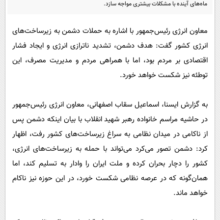
پیامک
ماه‌های آینده با مشکلات بیشتری مواجه سازد.
سرگرمی
روانشناسی
فناوری
معاون انرژی رئیس‌جمهور با اشاره به حملات دشمن به زیرساخت‌های
آشپزی
گوناگون
انرژی کشور گفت: هدف دشمن، تشدید ناترازی انرژی و ایجاد فشار
دانلود
اقتصادی بر مردم بود، اما با همراهی مردم و مدیریت مصرف، این
حوادث
توطئه نیز شکست خواهد خورد.
محیط زیست
سلامت
به گزارش ایسنا، اسماعیل سقاب اصفهانی، معاون انرژی رئیس‌جمهور
فرهنگی
در حاشیه مراسم خانواده رهبر شهید انقلاب با بیان اینکه دشمن پس
بین الملل
از ناکامی در میدان نظامی به سراغ زیرساخت‌های کشور رفت، اظهار
کرد: دشمن تصور می‌کرد می‌تواند با حمله به زیرساخت‌های انرژی،
اجتماعی
کشور را دچار بحران کرده و ملت ایران را وادار به تسلیم کند، اما
حیات وحش
همان‌گونه که در عرصه نظامی شکست خورد، در این حوزه نیز ناکام
سیاست خارجی
خواهد ماند.