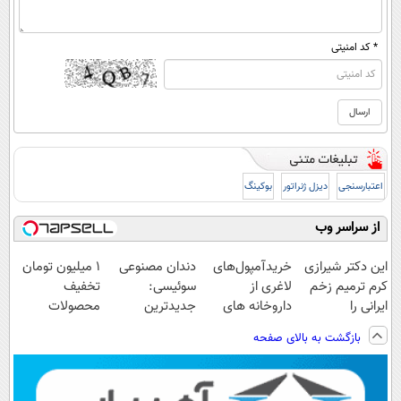
* کد امنیتی
اعتبارسنجی
دیزل ژنراتور
بوکینگ
از سراسر وب
این دکتر شیرازی
خریدآمپول‌های
دندان مصنوعی
۱ میلیون تومان
کرم ترمیم زخم
لاغری از
سوئیسی:
تخفیف
ایرانی را
داروخانه های
جدیدترین
محصولات
ساخت!!!
اطرافت، ارسال
فناوری اروپا،
لاغری؛ یک قدم
بازگشت به بالای صفحه
فوری همراه با
سبک و مقاوم |
نزدیک‌تر به
پک یخ!
پرداخت قسطی
شروع کاهش
وزن