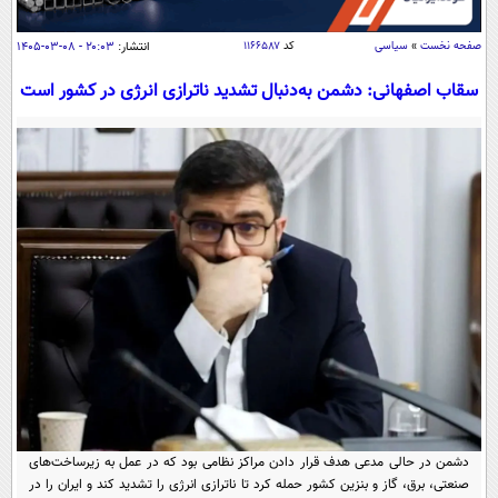
سیاسی
اقتصاد
صفحه نخست
»
سیاسی
کد
۱۱۶۶۵۸۷
انتشار:
۲۰:۰۳ - ۰۸-۰۳-۱۴۰۵
جامعه
اقتصادی
سقاب اصفهانی: دشمن به‌دنبال تشدید ناترازی انرژی در کشور است
ورزشی
اجتماعی
خودرو
بین الملل
حوادث
فرهنگ و هنر
سیاست خارجی
سلامت
علم و دانش
یک برش دانایی
قرآن
فناوری و It
محیط زیست
گوناگون
علمی
سفر و تفریح
فیلم
سرگرمی
اخبار کریپتو
عصر ایران 2
اقتصاد
باشگاه مغز
آموزش زبان
خواندنی ها و دیدنی ها
ورزش
مجله تصویری سلاح
دشمن در حالی مدعی هدف قرار دادن مراکز نظامی بود که در عمل به زیرساخت‌های
داستان کوتاه
سیاست
صنعتی، برق، گاز و بنزین کشور حمله کرد تا ناترازی انرژی را تشدید کند و ایران را در