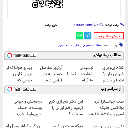
لینک کوتاه:
کپی لینک
‌گزارش خطا در خبر
برچسب ها:
سقاب اصفهانی
،
ناترازی
،
دشمن
مطالب پیشنهادی
X55 پرو برای
نوشیدنی
آرتروز مفاصل
ویدیو هولناک از
فروش داری؟
شفابخش کبد با
خود را به طور
جوان کارتن
اینجا راحت و
10 گیاه
قطعی درمان
خوابی که
سریع بفروشش
موثر(تخفیف تا
کنید!
میلیاردر شد.
از سراسر وب
امشب)
◗پرسش‌نامه◖
آموزش رایگان
بمب جوانساز! کرم
این دکتر شیرازی کرم
درخشش و جوانی
بوتاکس جلبک
ترمیم زخم ایرانی را
پوست با جلبک
اسپیرولینا50%تخفیف
ساخت!!!
اسپیرولینا! خرید
محصول با تخفیف ویژه
بدون سوزن پوستتو
دیگه سنت رو کمتر
این کرم گیاهی،مثل اتو