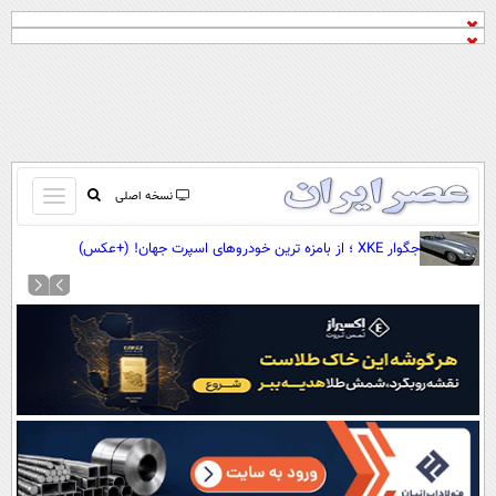
باز
نسخه اصلی
و
صفحه اول
جگوار XKE ؛ از بامزه ترین خودروهای اسپرت جهان! (+عکس)
بسته
تماس با ما
کردن
آرشیو
منو
جستجو
نظرسنجی
آب و هوا
اوقات شرعی
پیوند ها
سواد زندگی