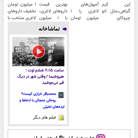
این کرم
آمپول‌های
بهترین قیمت
۱ میلیون تومان
گیاهی،مثل اتو
لاغری را ۱
داروهای لاغری،
تخفیف داروهای
چروکای
میلیون تومان
با ۱ میلیون
لاغری منتخب با
پوستتوصاف
ارزان‌تر از
تخفیف و ارسال
ارسال از
تماشاخانه
میکنه!50%تخفیف
همه‌جا بخر!
از داروخانه‌
داروخانه
نزدیکت
ساعت ۸:۱۵ ششم اوت ؛
هیروشیما / وقتی شهر در دیگ
قیر می‌جوشید
محمدباقر خرازی کیست؟
روحانی جنجالی با ادعاها و
ایده‌های تخیلی
فیلم های دیگر