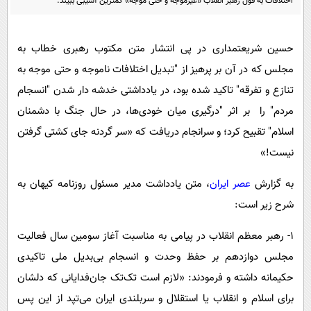
اختلافات به قول رهبر انقلاب «غیرموجه و حتی موجه» کمترین آسیبی ببیند.
پیامک
سرگرمی
روانشناسی
فناوری
حسین شریعتمداری در پی انتشار متن مکتوب رهبری خطاب به
آشپزی
گوناگون
مجلس که در آن بر پرهیز از "تبدیل اختلافات ناموجه و حتی موجه به
دانلود
حوادث
تنازع و تفرقه" تاکید شده بود، در یادداشتی خدشه دار شدن "انسجام
محیط زیست
مردم" را بر اثر "درگیری میان خودی‌ها، در حال جنگ با دشمنان
اسلام" تقبیح کرد؛ و سرانجام دریافت که «سر گردنه جای کشتی گرفتن
سلامت
نیست!»
فرهنگی
به گزارش
عصر ایران
، متن یادداشت مدیر مسئول روزنامه کیهان به
بین الملل
شرح زیر است:
اجتماعی
۱- رهبر معظم انقلاب در پیامی به مناسبت آغاز سومین سال فعالیت
حیات وحش
مجلس دوازدهم بر حفظ وحدت و انسجام بی‌بدیل ملی تاکیدی
سیاست خارجی
حکیمانه داشته و فرمودند: «لازم است تک‌تک جان‌فدایانی که دلشان
برای اسلام و انقلاب یا استقلال و سربلندی ایران می‌تپد از این پس