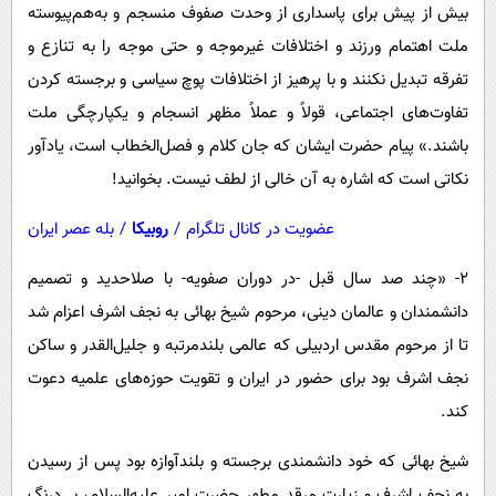
بیش از پیش برای پاسداری از وحدت صفوف منسجم و به‌‌هم‌پیوسته
ملت اهتمام ورزند و اختلافات غیرموجه و حتی موجه را به تنازع و
تفرقه تبدیل نکنند و با پرهیز از اختلافات پوچ سیاسی و برجسته کردن
تفاوت‌های اجتماعی، قولاً و عملاً مظهر انسجام و یکپارچگی ملت
باشند.» پیام حضرت ایشان که جان کلام و فصل‌الخطاب است، یادآور
نکاتی است که اشاره به آن خالی از لطف نیست. بخوانید!
عضویت در کانال تلگرام
/
روبیکا
/
بله عصر ایران
۲- «چند صد سال قبل -در دوران صفویه- با صلاحدید و تصمیم
دانشمندان و عالمان دینی، مرحوم شیخ بهائی به نجف اشرف اعزام شد
تا از مرحوم مقدس اردبیلی که عالمی بلندمرتبه و جلیل‌القدر و ساکن
نجف اشرف بود برای حضور در ایران و تقویت حوزه‌های علمیه دعوت
کند.
شیخ بهائی که خود دانشمندی برجسته و بلندآوازه بود پس از رسیدن
به نجف اشرف و زیارت مرقد مطهر حضرت امیر علیه‌السلام، بی‌درنگ