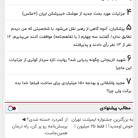
4
جزئیات مورد بحث جدید از موشک خیبرشکن ایران (+عکس)
5
پزشکیان‌: آنچه گاهی از رهبر نقل می‌شود با شخصیتی که من دیدم
تطابق ندارد/ گفتند سه چهارم ( با تفاهم‌نامه) موافقت کنند می‌پذیرم، 12
نفر از 13 نفر رأی دادند و پذیرفتند
6
شهید لاریجانی چگونه ردیابی شد؟ روایت تازه سردار کوثری از جزئیات
این ماجرا
7
مجید واشقانی و بودجه 150 میلیاردی برای ساخت فیلم! خدا بده
برکت ولی چرا؟
مطالب پیشنهادی
به بزرگترین جشنواره ایمپلنت تهران
از کمردرد خسته شدی؟ ◀
خوش اومدید! | فقط ۲۵ میلیون !
پرسش‌نامه رو پر کن، راه درمان
همین‌جاست.