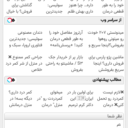
خود را به طور
داره… چرا هنوز
سوئیسی:
گذاشتی برای
قطعی درمان
داری بهش ظلم
جدیدترین
فروش؟ با خیال
کنید!
می‌کنی؟
فناوری اروپا،
راحت بفروش
از سراسر وب
◗پرسش‌نامه◖
سبک و مقاوم |
پرداخت قسطی
میدونستی 207 خودت
آرتروز مفاصل خود را
دندان مصنوعی
رو میتونی روهوا
به طور قطعی درمان
سوئیسی: جدیدترین
بفروشی؟اینجا سریع و
کنید! ◗پرسش‌نامه◖
فناوری اروپا، سبک و
راحت بفروش
مقاوم | پرداخت
ماشین پژو پارس برای
بازار پر از خریدار جک
جراحی کمر ممنوع ❌
قسطی
فروش داری؟ اینجا
S3 / ماشینتو به راحتی
در منزل از شر کمر درد
سریع بفروشش
بفروش
خلاص
شوید◂پرسش‌نامه
مطالب پیشنهادی
❌لازم نیست
برای اولین بار در
میخوای
کمر درد داری؟
کمردرد رو تحمل
ایران🇮🇷 این
کمردردت رو "در
دیگه بسه! در
کنی❌ درمان
دکتر کرم ترمیم
منزل" درمان
منزل درمانش
بدون جراحی و
کننده 23 روزه
کنی؟ (◂فیلم +
کن
نظر شما
قرص
ساخت!
◂پرسش‌نامه)
(◀پرسش‌نامه)
(پرسشنامه)
نام