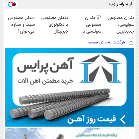
از سراسر وب
دندان مصنوعی
🦷 دندان
دندان مصنوعی
دندان مصنوعی
سوئیسی:
مصنوعی
با تکنولوژی
سبک و مقاوم
جدیدترین
سوئیسی با
دیجیتال
می‌خوای؟
فناوری اروپا،
تکنولوژی
سوئیسی🇨🇭
پرداخت اقساطی
بازگشت به بالای صفحه
سبک و مقاوم |
دیجیتال |
هم داریم!😍 |
پرداخت قسطی
پرداخت در 4
📍تهران
قسط |📍 تهران