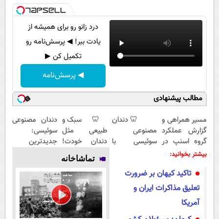
درد زانو رو برای همیشه از
یادت ببر! ◀ پرسش‌نامه رو
تکمیل کن ▶
◀ پرسش‌نامه
مطالب پیشنهادی
مسیر همراهی و
🦷 دندان
🦷 سبک و
دندان مصنوعی
گزارش عملکرد
مصنوعی
طبیعی مثل
سوئیسی:
گروه اسنپ در
سوئیسی با
دندان خودت!
جدیدترین
۱۴۰۴
تکنولوژی
نصب آسان و
فناوری اروپا،
بیشتر بخوانید:
تماشاخانه
دیجیتال |
پرداخت
سبک و مقاوم |
تاکید کیهان بر ضرورت
پرداخت در 4
اقساطی 💳 📍
پرداخت قسطی
قسط |📍 تهران
تهران
تعلیق مذاکرات ایران و
آمریکا