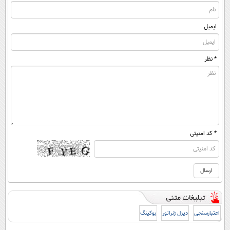
ایمیل
* نظر
* کد امنیتی
اعتبارسنجی
دیزل ژنراتور
بوکینگ