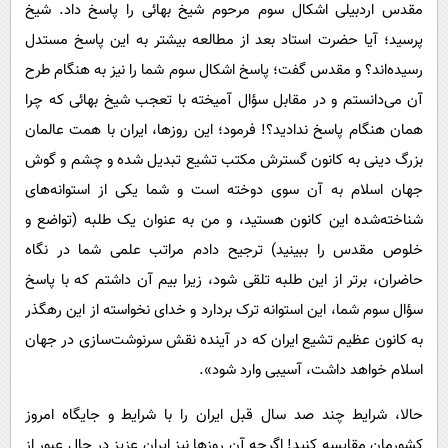
مقدس اردبیلی اشکال سوم مرحوم شیخ بهائی را پاسخ داد. شیخ
پرسید؛ آیا حضرت استاد بعد از مطالعه بیشتر به این پاسخ مستدل
رسیده‌اند؟ و مقدس گفت؛ پاسخ اشکال سوم شما را نیز به هنگام طرح
آن می‌دانستم و در مقابل سؤال آمیخته با تعجب شیخ بهائی که چرا
همان هنگام پاسخ ندادید؟! فرمود؛ این روزها، ایران با همت عالمان
بزرگ دینی به کانون گسترش مکتب تشیع تبدیل شده و چشم و گوش
جهان اسلام به آن سوی دوخته است و شما یکی از استوانه‌های
شناخته‌شده این کانون هستید، و من به عنوان یک طلبه (تواضع و
خلوص مقدس را ببینید) ترجیح دادم مراتب علمی شما در نگاه
حاضران، برتر از این طلبه تلقی شود، زیرا بیم آن داشتم که با پاسخ
سؤال سوم شما، این استوانه ترک بردارد و خدای نخواسته از این رهگذر
به کانون عظیم تشیع ایران که در آینده نقش سرنوشت‌سازی در جهان
اسلام خواهد داشت، آسیبی وارد شود».
حالا، شرایط چند صد سال قبل ایران را با شرایط و جایگاه امروز
کشورمان مقایسه کنید! اگرچه آن روزها نیز ایران عزیز در حال عبور از