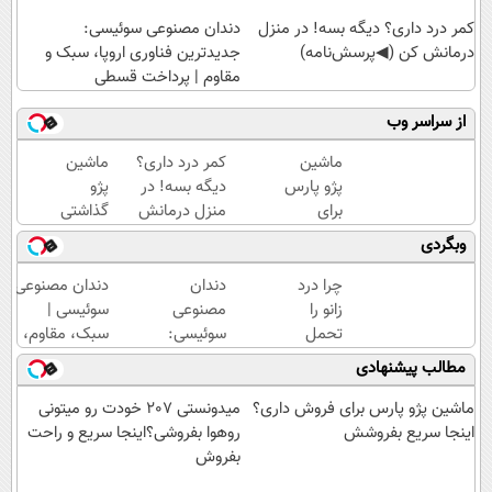
کمر درد داری؟ دیگه بسه! در منزل
دندان مصنوعی سوئیسی:
درمانش کن (◀پرسش‌نامه)
جدیدترین فناوری اروپا، سبک و
مقاوم | پرداخت قسطی
از سراسر وب
ماشین
کمر درد داری؟
ماشین
پژو پارس
دیگه بسه! در
پژو
برای
منزل درمانش
گذاشتی
فروش
کن
برای
وبگردی
داری؟
(◀پرسش‌نامه)
فروش
اینجا
؟ اینجا
چرا درد
دندان
دندان مصنوعی
سریع
سریع و
زانو را
مصنوعی
سوئیسی |
بفروشش
راحت
تحمل
سوئیسی:
سبک، مقاوم،
بفروش
می‌کنی؟
جدیدترین
طبیعی! ویزیت
مطالب پیشنهادی
خیلی
فناوری
رایگان+پرداخت
ساده
اروپا،
اقساطی😍
ماشین پژو پارس برای فروش داری؟
میدونستی 207 خودت رو میتونی
درمنزل
سبک و
اینجا سریع بفروشش
روهوا بفروشی؟اینجا سریع و راحت
درمانش
مقاوم |
بفروش
کن
پرداخت