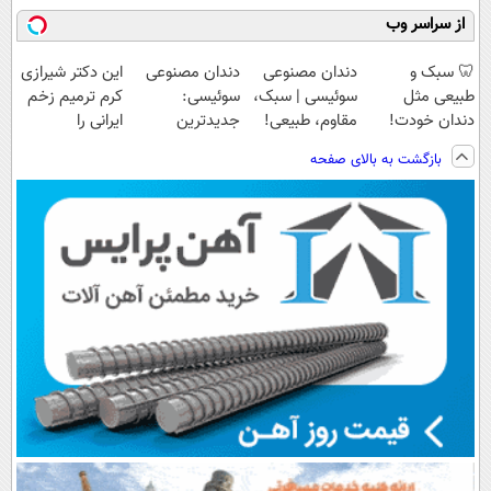
از سراسر وب
🦷 سبک و
دندان مصنوعی
دندان مصنوعی
این دکتر شیرازی
طبیعی مثل
سوئیسی | سبک،
سوئیسی:
کرم ترمیم زخم
دندان خودت!
مقاوم، طبیعی!
جدیدترین
ایرانی را
نصب آسان و
ویزیت
فناوری اروپا،
ساخت!!!
بازگشت به بالای صفحه
پرداخت اقساطی
رایگان+پرداخت
سبک و مقاوم |
💳 📍 تهران
اقساطی😍
پرداخت قسطی