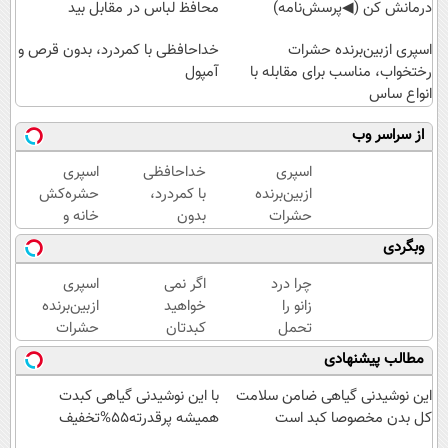
درمانش کن (◀پرسش‌نامه)
محافظ لباس در مقابل بید
اسپری ازبین‌برنده حشرات
خداحافظی با کمردرد، بدون قرص و
رختخواب، مناسب برای مقابله با
آمپول
انواع ساس
از سراسر وب
اسپری
خداحافظی
اسپری
ازبین‌برنده
با کمردرد،
حشره‌کش
حشرات
بدون
خانه و
رختخواب،
قرص و
گیاهان
وبگردی
مناسب
آمپول
خانگی،
برای
نابودکننده
چرا درد
اگر نمی
اسپری
مقابله با
انواع
زانو را
خواهید
ازبین‌برنده
انواع
حشرات
تحمل
کبدتان
حشرات
ساس
خانگی و
می‌کنی؟
چرب
رختخواب،
مطالب پیشنهادی
آفات
خیلی
شود این
مناسب
ساده
نوشیدنی
برای
این نوشیدنی گیاهی ضامن سلامت
با این نوشیدنی گیاهی کبدت
درمنزل
خوش
مقابله با
کل بدن مخصوصا کبد است
همیشه پرقدرته55%تخفیف
درمانش
طعم را
انواع