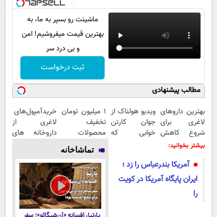
ماشینت رو بسپر به ما، به
بهترین قیمت میفروشیم! امن
و بی درد سر
ثبت درخواست
مطالب پیشنهادی
بهترین داروهای
ویدیو هولناک از
۱ میلیون تومان
خریدآمپول‌های
لاغری برای
جوان کارتن
تخفیف
لاغری از
شروع کاهش
خوابی که
محصولات
داروخانه های
وزن، ارسال از
میلیاردر شد.
لاغری؛ یک قدم
اطرافت، ارسال
بیشتر بخوانید:
تماشاخانه
داروخانه های
آموزش رایگان
نزدیک‌تر به
فوری همراه با
آمریکا بندرعباس را زد ؛
نزدیکت!
شروع کاهش
پک یخ!
وزن
ایران پایگاه آمریکا در کویت
را
پارتیا، افسانه «آن‌شیگائو»؛ سفر