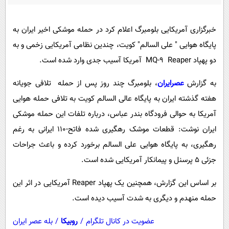
پیامک
سرگرمی
روانشناسی
فناوری
خبرگزاری آمریکایی بلومبرگ اعلام کرد در حمله موشکی اخیر ایران به
آشپزی
گوناگون
پایگاه هوایی " علی السالم" کویت، چندین نظامی آمریکایی زخمی و به
دو پهپاد MQ-9 Reaper آمریکا آسیب جدی وارد شده است.
دانلود
حوادث
محیط زیست
به گزارش
عصرایران
، بلومبرگ چند روز پس از حمله تلافی جویانه
هفته گذشته ایران به پایگاه عالی السالم کویت به تلافی حمله هوایی
سلامت
آمریکا به حوالی فرودگاه بندر عباس، درباره تلفات این حمله موشکی
فرهنگی
ایران نوشت: قطعات موشک رهگیری شده فاتح-110 ایرانی به رغم
بین الملل
رهگیری، به پایگاه هوایی علی السالم برخورد کرده و باعث جراحات
اجتماعی
جزئی 5 پرسنل و پیمانکار آمریکایی شده است.
حیات وحش
بر اساس این گزارش، همچنین یک پهپاد Reaper آمریکایی در اثر این
سیاست خارجی
حمله منهدم و دیگری به شدت آسیب دیده است.
عضویت در کانال تلگرام
/
روبیکا
/
بله عصر ایران