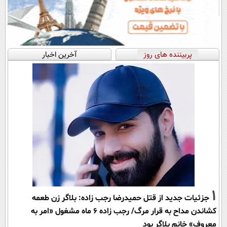
پربیننده های روز
آخرین اخبار
1
جزئیات جدید از قتل حمیدرضا رجب زاده: بلاگر زن طعمه
کشاندن مداح به قرار مرگ/ رجب زاده 6 ماه مشغول «امر به
معروف» خانم بلاگر بود