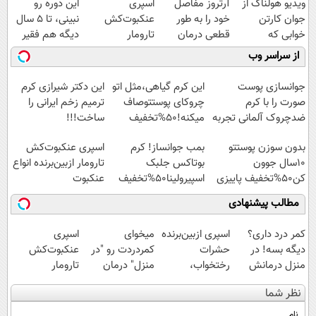
ویدیو هولناک از
آرتروز مفاصل
اسپری
این دوره رو
جوان کارتن
خود را به طور
عنکبوت‌‌کش
نبینی، تا 5 سال
خوابی که
قطعی درمان
تارومار
دیگه هم فقیر
میلیاردر شد.
کنید!
ازبین‌برنده انواع
می‌مونی! همین
از سراسر وب
آموزش رایگان
◗پرسش‌نامه◖
عنکبوت
الان ثبت نام کن
جوانسازی پوست
این کرم گیاهی،مثل اتو
این دکتر شیرازی کرم
صورت را با کرم
چروکای پوستتوصاف
ترمیم زخم ایرانی را
ضدچروک آلمانی تجربه
میکنه!50%تخفیف
ساخت!!!
کنید!
بدون سوزن پوستتو
بمب جوانساز! کرم
اسپری عنکبوت‌‌کش
10سال جوون
بوتاکس جلبک
تارومار ازبین‌برنده انواع
کن50%تخفیف پاییزی
اسپیرولینا50%تخفیف
عنکبوت
مطالب پیشنهادی
کمر درد داری؟
اسپری ازبین‌برنده
میخوای
اسپری
دیگه بسه! در
حشرات
کمردردت رو "در
عنکبوت‌‌کش
منزل درمانش
رختخواب،
منزل" درمان
تارومار
کن
مناسب برای
کنی؟ (◂فیلم +
ازبین‌برنده انواع
نظر شما
(◀پرسش‌نامه)
مقابله با انواع
◂پرسش‌نامه)
عنکبوت
ساس
نام