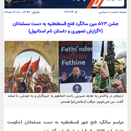
سیاسی
اقتصاد
صفحه نخست
»
سیاسی
کد
۱۱۶۶۷۲۴
انتشار:
۱۳:۴۹ - ۰۹-۰۳-۱۴۰۵
جامعه
اقتصادی
جشن 573 مین سالگرد فتح قسطنطنیه به دست مسلمانان
(+گزارش تصویری و داستان نام استانبول)
ورزشی
اجتماعی
خودرو
بین الملل
حوادث
فرهنگ و هنر
سیاست خارجی
سلامت
علم و دانش
یک برش دانایی
قرآن
فناوری و It
محیط زیست
گوناگون
علمی
سفر و تفریح
فیلم
سرگرمی
اخبار کریپتو
اردوغان در واکنش به تعارف شیرینی راحت الحلقوم به خبرنگاران و به خودش، با لبخند
عصر ایران 2
اقتصاد
گفت: من نمی‌خورم، مراقب (سلامتی‌ام) هستم.
باشگاه مغز
آموزش زبان
خواندنی ها و دیدنی ها
ورزش
مجله تصویری سلاح
مراسم سالگرد فتح شهر قسطنطنیه به دست مسلمانان (حکومت
داستان کوتاه
سیاست