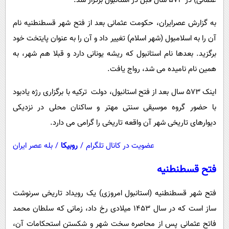
عثمانی) در 573 سال قبل در استانبول برگزار شد.
پیامک
سرگرمی
به گزارش عصرایران، حکومت عثمانی بعد از فتح شهر قسطنطنیه نام
روانشناسی
فناوری
آن را به اسلامبول (شهر اسلام) تغییر داد و آن را به عنوان پایتخت خود
آشپزی
گوناگون
برگزید. بعدها نام استانبول که ریشه یونانی دارد و قبلا هم شهر، به
دانلود
حوادث
همین نام نامیده می شد، رواج یافت.
محیط زیست
اینک 573 سال بعد از فتح استانبول، دولت ترکیه با برگزاری رژه یادبود
سلامت
با حضور گروه موسیقی سنتی مهتر و ساکنان محلی در نزدیکی
فرهنگی
دیوارهای تاریخی شهر آن واقعه تاریخی را گرامی می دارد.
بین الملل
عضویت در کانال تلگرام
/
روبیکا
/
بله عصر ایران
اجتماعی
فتح قسطنطنیه
حیات وحش
فتح شهر قسطنطنیه (استانبول امروزی) یک رویداد تاریخی سرنوشت
سیاست خارجی
ساز است که در سال 1453 میلادی رخ داد، زمانی که سلطان محمد
فاتح عثمانی پس از محاصره‌ سخت شهر و شکستن استحکامات آن،