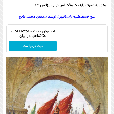
موفق به تصرف پایتخت وقت امپراتوری بیزانس شد.
فتح قسطنطنیه (استانبول) توسط سلطان محمد فاتح
نیکاموتور نماینده IM Motor و
Lynk&Co در ایران
ثبت درخواست