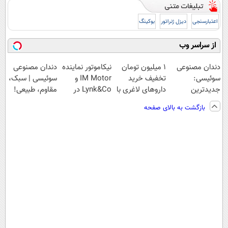
اعتبارسنجی
دیزل ژنراتور
بوکینگ
از سراسر وب
دندان مصنوعی
1 میلیون تومان
نیکاموتور نماینده
دندان مصنوعی
سوئیسی:
تخفیف خرید
IM Motor و
سوئیسی | سبک،
جدیدترین
داروهای لاغری با
Lynk&Co در
مقاوم، طبیعی!
فناوری اروپا،
ارسال از
ایران
ویزیت
بازگشت به بالای صفحه
سبک و مقاوم |
داروخانه و پک
رایگان+پرداخت
پرداخت قسطی
یخ!
اقساطی😍