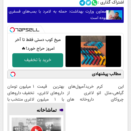
اشتراک گذاری :
معاون وزارت بهداشت: حمله به لامرد با بمب‌های فسفری
بوده است
میخ کوب دستی فقط تا آخر
امروز حراج خورد!🔥
خرید با تخفیف
مطالب پیشنهادی
این کرم
خریدآمپول‌های
بهترین قیمت
۱ میلیون تومان
گیاهی،مثل اتو
لاغری از
داروهای لاغری،
تخفیف داروهای
چروکای
داروخانه های
با ۱ میلیون
لاغری منتخب با
پوستتوصاف
اطرافت، ارسال
تخفیف و ارسال
ارسال از
تماشاخانه
میکنه!50%تخفیف
فوری همراه با
از داروخانه‌
داروخانه
پک یخ!
نزدیکت