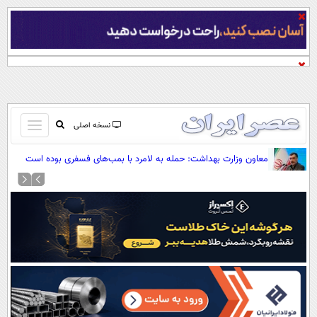
باز
نسخه اصلی
و
صفحه اول
معاون وزارت بهداشت: حمله به لامرد با بمب‌های فسفری بوده است
بسته
تماس با ما
کردن
آرشیو
منو
جستجو
نظرسنجی
آب و هوا
اوقات شرعی
پیوند ها
سواد زندگی