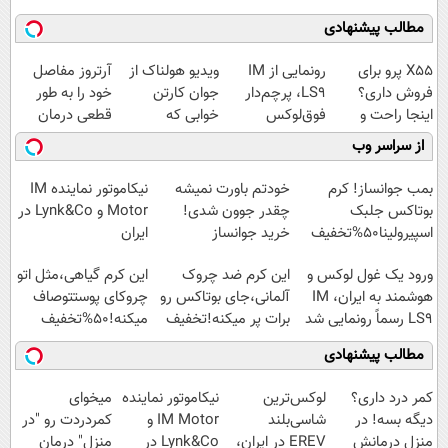
مطالب پیشنهادی
X55 پرو برای
رونمایی از IM
ویدیو هولناک از
آرتروز مفاصل
فروش داری؟
LS9، پرچم‌دار
جوان کارتن
خود را به طور
اینجا راحت و
فوق‌لوکس
خوابی که
قطعی درمان
سریع بفروشش
EREV وارد بازار
میلیاردر شد.
کنید!
از سراسر وب
ایران شد
آموزش رایگان
◗پرسش‌نامه◖
بمب جوانساز! کرم
خودتم باورت نمیشه
نیکاموتور نماینده IM
بوتاکس جلبک
چقدر جوون شدی!
Motor و Lynk&Co در
اسپیرولینا50%تخفیف
خرید جوانساز
ایران
اسپیرولینا با تخفیف
ورود یک غول لوکس و
این کرم ضد چروک
این کرم گیاهی،مثل اتو
ویژه
هوشمند به ایران، IM
آلمانی،جای بوتاکس رو
چروکای پوستتوصاف
LS9 رسماً رونمایی شد
برات پر میکنه!تخفیف
میکنه!50%تخفیف
تا امشب
مطالب پیشنهادی
کمر درد داری؟
لوکس‌ترین
نیکاموتور نماینده
میخوای
دیگه بسه! در
شاسی‌بلند
IM Motor و
کمردردت رو "در
منزل درمانش
EREV در ایران،
Lynk&Co در
منزل" درمان