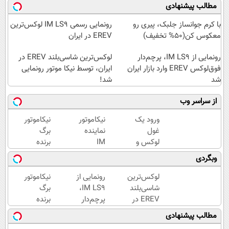
مطالب پیشنهادی
با کرم جوانساز جلبک، پیری رو
رونمایی رسمی IM LS9 لوکس‌ترین
معکوس کن(50% تخفیف)
EREV در ایران
رونمایی از IM LS9، پرچم‌دار
لوکس‌ترین شاسی‌بلند EREV در
فوق‌لوکس EREV وارد بازار ایران
ایران، توسط نیکا موتور رونمایی
شد
شد!
از سراسر وب
ورود یک
نیکاموتور
نیکاموتور
غول
نماینده
برگ
لوکس و
IM
برنده
هوشمند
Motor و
جدیدش
وبگردی
به ایران،
Lynk&Co
را رو کرد،
IM LS9
در ایران
IM LS9
لوکس‌ترین
رونمایی از
نیکاموتور
رسماً
رسماً
شاسی‌بلند
IM LS9،
برگ
رونمایی
وارد بازار
EREV در
پرچم‌دار
برنده
شد
ایران شد
ایران،
فوق‌لوکس
جدیدش
مطالب پیشنهادی
توسط نیکا
EREV
را رو کرد،