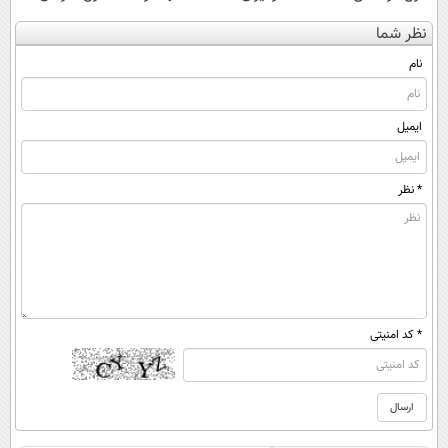
کن
توسط نیکا موتور
ایران
کنی؟ (◂فیلم +
نظر شما
(◀پرسش‌نامه)
رونمایی شد!
◂پرسش‌نامه)
نام
ایمیل
* نظر
* کد امنیتی