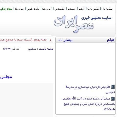
صفحه اول
تماس با ما
آرشیو
جستجو
نظرسنجی
آب و هوا
اوقات شرعی
پیوند ها
سواد زندگی
فیلم
بیشتر »»
حمله پهپادی گسترده صنعا به مواضع عرب
صفحه نخست
»
سیاسی
کد خبر
۱۱۶۶۷۸۰
مجلس ۳۶۵ روز دایر است نه ۵۴ روز! / پاسخی بر شبهه تعطیلی م
افزایش قربانیان تیراندازی در مدرسۀ
تایلندی
سخنرانی دیده نشده از آیت الله هاشمی
رفسنجانی درباره آتش بس و پذیرش قطع
نامه۵۹۸