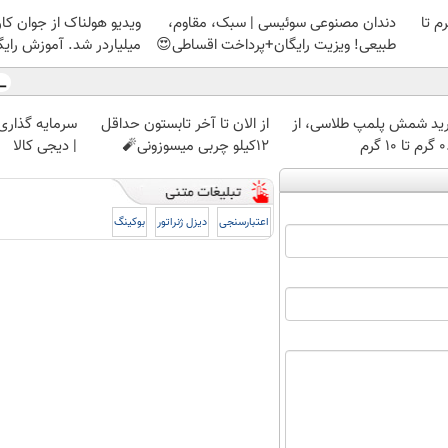
لمپ طلاسی، از ۰.۵ گرم تا
دندان مصنوعی سوئیسی | سبک، مقاوم،
ویدیو هولناک از جوان کا
طبیعی! ویزیت رایگان+پرداخت اقساطی😍
میلیاردر شد. آموزش رایگ
ید شمش پلمپ طلاسی، از
از الان تا آخر تابستون حداقل
سرمایه گذاری ا
 ۱۰ گرم
12کیلو چربی میسوزونی🧨
| دیجی کالا
اعتبارسنجی
دیزل ژنراتور
بوکینگ