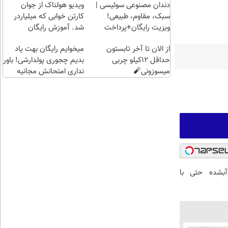
راحت)
نداره!
دندان مصنوعی سوئیسی |
ویدیو هولناک از جوان
😊💎
سبک، مقاوم، طبیعی!
کارتن خوابی که میلیاردر
(خرید
ویزیت رایگان+پرداخت
شد. آموزش رایگان
طلا با
اقساطی😍
از الان تا آخر تابستون
چند
میخوایم رایگان بهت یاد
حداقل 12کیلو چربی
کلیک)
بدیم چجوری پولدارشی! باور
میسوزونی🧨
نداری امتحانش مجانیه
بشده حتی با