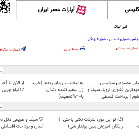
گلیسی
آپارات عصر ایران
کپی لینک
جلس شورای اسلامی
،
شرایط جنگی
ارسال به دوستان
نسخه چاپی
ارسال به تلگرام
دان مصنوعی سوئیسی:
به لبخندت زیبایی بده! (خرید
از الان تا آخ
یدترین فناوری اروپا، سبک و
ژل سفیدکننده دندان
12کیلو چربی میسوزونی🧨
اوم | پرداخت قسطی
با40%تخفیف)
اگه تو این دوره شرکت نکنی باختی! (
🦷 سبک و طبیعی مثل د
رایگان آموزش ببین پولدار شی)
آسان و پرداخت اقساطی 