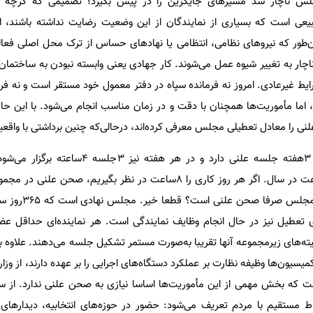
جلس ناچار شد مسیرهای جایگزین را در پیش بگیرد؛ تصمیمی که گرچه مط
 طبیعی است که بسیاری از نمایندگان از این وضعیت رضایت نداشته باشند، 
ان‌طور که نیروهای نظامی، انتظامی یا نهادهای حساس از ترک محل اصلی فع
ناچار به تغییر شیوه عمل می‌شوند. کار جهادی یعنی وابسته نبودن به ساختمان
یط غیرعادی. امروز نه فرمانده سپاه در دفتر معمول خود مستقر است و نه فرم
اما مأموریت‌ها همچنان با دقت و در زمان مناسب انجام می‌شود. با این حا
ی را معادل تعطیلی مجلس معرفی کرده‌اند، درحالی‌که چنین برداشتی با واقعی
مجلس در شرایط عادی، ماهانه 3هفته جلسه علنی دارد و در هر هف
کاری در سال فعال است. اما آ
ای تعطیل نیز در حال انجام وظایف نمایندگی است. هر نماینده‌ای حداقل 
های زیرمجموعه آنها تقریبا به‌صورت مستمر تشکیل جلسه می‌دهند. علاوه بر 
یون‌ها وظیفه نظارت بر عملکرد دستگاه‌های اجرایی را بر عهده دارند، از وزارتخ
ت که بخش مهمی از این مأموریت‌ها اساسا نیازی به صحن علنی ندارد. از 
اط مستقیم با مردم تعریف می‌شود: حضور در حوزه‌های انتخابیه، دیدارهای