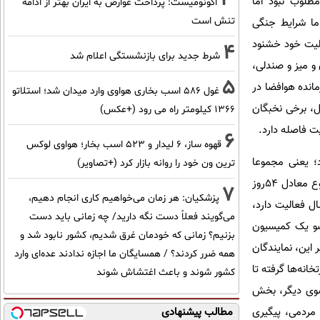
لوب نبود‌ اما
اکونومیست: پرداخت عوارض به ایران بهتر از ادامه
تنش است
اما شرایط جنگی
الیت خود خشنود
4
شرط جدید برای بازنشستگی اعلام شد
 و میز و صندلی،
5
انده هوافضا در
غول 586 اسب بخاری هواوی وارد میدان شد؛ استلاتو
ل، برخی نخبگان
1366 کیلومتر راه می رود (+عکس)
ت فاصله دارد.
6
قهوه ساز، 6 لیدار و 523 اسب بخار؛ هواوی لوکس
ته نیز 3جلسه 4ساعته برگزار می‌شود؛ یعنی مجموعا
ترین ون خود را روانه بازار کرد (+تصاویر)
۳۶ساعت در‌ ماه و حدود ۴۳۲ساعت در سال. اگر هر روز کاری را 8ساعت در نظر بگیریم، صحن علنی در مجموع معادل ۵۴روز
7
پزشکیان: هر زمان می‌خواهیم کاری انجام دهیم،
یا مجلس صرفا صحن علنی است؟ قطعا خیر. مجلس نهادی است که ۳۶۵روز سال فعالیت دارد،
می‌گویند فعلاً دست نگه دارید/ چه زمانی باید دست
عضو یک کمیسیون
بزنیم؟ زمانی که خودمان غرق شدیم، کشور نابود شد و
این، نمایندگان
همه ضرر کردند؟ / همسایگان ما اجازه ندادند عده‌ای وارد
انه‌ها گرفته تا
کشور شوند و باعث اغتشاش شوند
سوی دیگر، بخش
 مردمی، پیگیری
مطالب پیشنهادی