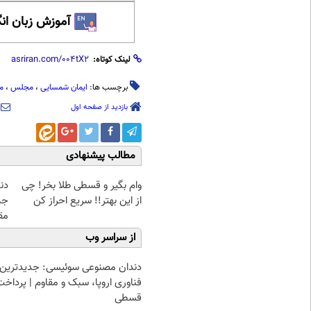
آموزش زبان ان
لینک کوتاه:
برچسب ها:
ایمان شمسایی
،
مجلس
،
م
بازدید از صفحه اول
مطالب پیشنهادی
وام بگیر و قسطی طلا بخر! چی
دن
از این بهتر!! سریع احراز کن
جد
مق
از سراسر وب
دندان مصنوعی سوئیسی: جدیدترین
فناوری اروپا، سبک و مقاوم | پرداخت
قسطی