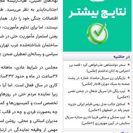
نهادهای امنیتی، هیأت‌رئیسه م
اجتناب‌ناپذیر به ‌نظر می‌رسید.
اقتضائات جنگی خود را دارد. هم
نیستند، اما برای تداوم مأموریت، 
یعنی استمرار مأموریت حتی در شرا
ساختمان شناخته‌شده غرب تهران، 
سیاسی و رسانه‌ای تعطیلی صحن علن
در حاشیه
سحر دولتشاهی عذرخواهی کرد ؛ قصد بی
احترامی به اذان نداشتم (عکس)
بازیگران زن سریال «بامداد خمار» در پشت
صحنه به سبک دوران قاجار (عکس)
تیپ رنگی تارا سریال شغال در جشن نفس
زیرا نماینده مردم حتی در روزه
(+عکس)
تخصصی است و کمیسیون‌ها و کمیته‌
استایل جالب مدل روس فیلم ایرانی جزیره
جیمز باند در اصفهان (+عکس)
چه به‌صورت فردی و چه در قالب کمیس
تیپ مشکی و خاص فریبا نادری ستاره سریال
مدیران استانی و محلی. روشن اس
ستایش در آیین مهرورزی (+عکس)
مهمی از وظیفه نمایندگی در ارتب