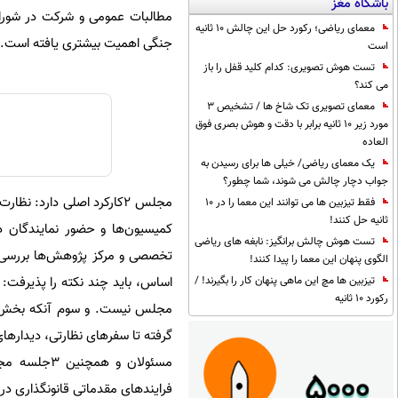
باشگاه مغز
مطالبات عمومی و شرکت در شوراها
معمای ریاضی؛ رکورد حل این چالش 10 ثانیه
جنگی اهمیت بیشتری یافته است.
است
تست هوش تصویری: کدام کلید قفل را باز
می کند؟
معمای تصویری تک شاخ ها / تشخیص 3
مورد زیر 10 ثانیه برابر با دقت و هوش بصری فوق
العاده
یک معمای ریاضی/ خیلی ها برای رسیدن به
جواب دچار چالش می شوند، شما چطور؟
مجلس 2کارکرد اصلی دارد
فقط تیزبین ها می توانند این معما را در 10
ثانیه حل کنند!
کمیسیون‌ها و حضور نمایندگان در 
تست هوش چالش برانگیز: نابغه های ریاضی
تخصصی و مرکز پژوهش‌ها بررسی و
الگوی پنهان این معما را پیدا کنند!
اساس، باید چند نکته را پذیرف
تیزبین ها مچ این ماهی پنهان کار را بگیرند! /
رکورد 10 ثانیه
مجلس نیست. و سوم آنکه بخش قاب
فرایندهای مقدماتی قانونگذاری در