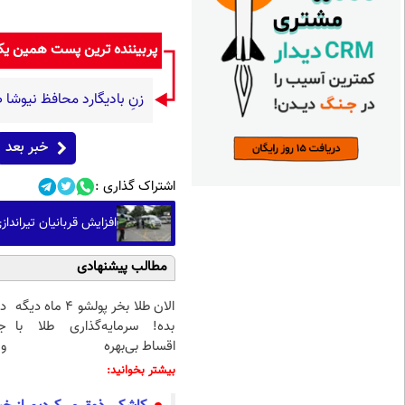
پربیننده ترین پست همین ی
زنِ بادیگارد محافظ نیو
خبر بعد
اشتراک گذاری :
افزایش قربانیان تیراندا
مطالب پیشنهادی
الان طلا بخر پولشو 4 ماه دیگه
د
بده! سرمایه‌گذاری طلا با
ج
اقساط بی‌بهره
و 
بیشتر بخوانید: