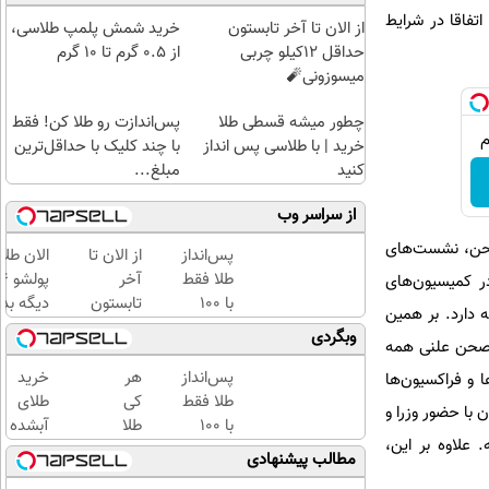
تفاقا در شرایط
از الان تا آخر تابستون
خرید شمش پلمپ طلاسی،
حداقل 12کیلو چربی
از ۰.۵ گرم تا ۱۰ گرم
میسوزونی🧨
چطور میشه قسطی طلا
پس‌اندازت رو طلا کن! فقط
خرید | با طلاسی پس انداز
با چند کلیک با حداقل‌ترین
کنید
مبلغ...
از سراسر وب
 صحن، نشست‌های
پس‌انداز
از الان تا
الان طلا
طلا فقط
آخر
در کمیسیون‌های
با ۱۰۰
تابستون
دیگه بده
 دارد. بر همین
هزارتومان
حداقل
سرمایه‌گ
وبگردی
 صحن علنی همه
(امن و
12کیلو
طلا با ا
راحت)
چربی
بی‌بهره
پس‌انداز
هر
خرید
و فراکسیون‌ها
میسوزونی
طلا فقط
کی
طلای
زه‌های انتخابیه، برگزاری بیش از ۱۳۰جلسه کمیسیون با حضور وزرا و
🧨
با ۱۰۰
طلا
آبشده
وزرای جهاد کشاورزی، کار و بهداشت در 3‌ماه گذشته. علاوه بر این،
هزارتومان
داره،
حتی با
مطالب پیشنهادی
(امن و
غم
۱۰۰هزارتومان