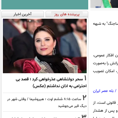
پربیننده های روز
آخرین اخبار
ساجنگ" به شبهه
 افکار عمومی،
راتش را به‌صورت
ر، امکان تصویب
1
سحر دولتشاهی عذرخواهی کرد ؛ قصد بی
احترامی به اذان نداشتم (عکس)
/
بله عصر ایران
2
ساعت ۸:۱۵ ششم اوت ؛ هیروشیما / وقتی شهر در
 قانونی است، از
دیگ قیر می‌جوشید
 و پس از هشدار
3