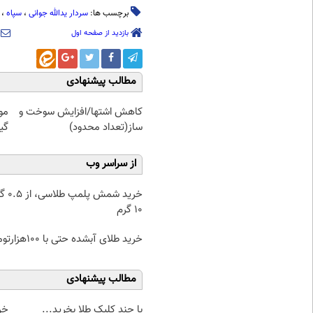
برچسب ها:
سردار یدالله جوانی
،
سپاه
،
بازدید از صفحه اول
مطالب پیشنهادی
کاهش اشتها/افزایش سوخت و
مو
ساز(تعداد محدود)
گیاهی! 
از سراسر وب
خرید شمش پ
۱۰ گرم
خرید طلای آبشده حتی با ۱۰۰هزارتومان
مطالب پیشنهادی
با چند کلیک طلا بخرید...
خر