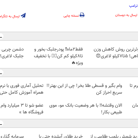
ترامپ
ارسال به دوستان
نسخه چاپی
ارسال به تلگرام
ثرترین روش کاهش وزن
فقط2ماه❗ پودرجلبک بخور و
دشمن چربی ه
5تا۷کیلو لاغری😍
تا8کیلو کم کن👌🏻 با تخفیف
جلبک لاغری!گ
ویژه🔥
لمپ طلاسی، از ۰.۵ گرم تا
وام بگیر و قسطی طلا بخر! چی از این بهتر!!
سریع احراز کن
همراه آموزش کامل حتی ی
الان وقتشه‼️ با هر وضعیت بانک مو، موی
عضو شو تا 3 میلیار
طبیعی بکار!
فروشگاه ها »
ید شمش پلمپ طلاسی، از
خرید طلای آبشده حتی با
سرمایه گذاری ا