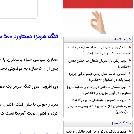
تنگه هرمز؛ دستاورد ۵۰۰ ساله ایران
در حاشیه
بازیگران زن سریال «بامداد خمار» در پشت
صحنه به سبک دوران قاجار (عکس)
معاون سیاسی سپاه پاسداران با اش
تیپ رنگی تارا سریال شغال در جشن نفس
(+عکس)
پس از ۵۰۰ سال، به موقعیتی دست یافته که حق مسلم مردم ایران است.
استایل جالب مدل روس فیلم ایرانی جزیره
جیمز باند در اصفهان (+عکس)
وی افزود: امروز تنگه هرمز یک نع
تیپ مشکی و خاص فریبا نادری ستاره سریال
ستایش در آیین مهرورزی (+عکس)
دریغ و افسوس هنرمندان برای درگذشت
سردار جوانی با بیان اینکه اکنون 
مریم همتیان ؛ از حامد بهداد تا پیمان معادی و
... (عکس)
کرده و اکنون نوبت آمریکا است که 
باشگاه مغز
معمای ریاضی؛ رکورد حل این چالش 10 ثانیه