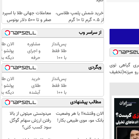
کنید
خرید شمش پلمپ طلاسی،
معاملات جهانی طلا با اسپرد
از ۰.۵ گرم تا ۱۰ گرم
صفر و تا ۵۰۰ دلار بونوس
از سراسر وب
پس‌انداز
مشاوره
الان طلا
طلا فقط
و اجرای
با ۱۰۰
حرفه
دیگه بده
هزارتومان
ای
سرمایه‌گ
ری گیاهی توی
وبگردی
(امن و
تحلیل
طلا با ا
رو میزنه(تخفیف
راحت)
آماری
بی‌بهره
پس‌انداز
خرید
الان طلا
پایان
طلا فقط
طلای
نامه
با ۱۰۰
آبشده
دیگه بده
ارشد و
هزارتومان
حتی با
سرمایه‌گ
مطالب پیشنهادی
رساله
(امن و
۱۰۰هزارتومان
طلا با ا
دکتری
راحت)
بی‌بهره
الان وقتشه‼️ با هر وضعیت
میدونستی میتونی از بالا
بانک مو، موی طبیعی بکار!
رفتن ارزش سهام گوگل
سود کسب کنی؟