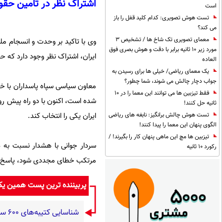
اشتراک نظر در تامین حق
است
تست هوش تصویری: کدام کلید قفل را باز
می کند؟
معمای تصویری تک شاخ ها / تشخیص 3
وی با تاکید بر وحدت و انسجام م
مورد زیر 10 ثانیه برابر با دقت و هوش بصری فوق
ایران، اشتراک نظر وجود دارد که ح
العاده
یک معمای ریاضی/ خیلی ها برای رسیدن به
جواب دچار چالش می شوند، شما چطور؟
معاون سیاسی سپاه پاسداران با خ
فقط تیزبین ها می توانند این معما را در 10
شده است، اکنون با دو راه پیش رو 
ثانیه حل کنند!
تست هوش چالش برانگیز: نابغه های ریاضی
ایران یکی را انتخاب کند.
الگوی پنهان این معما را پیدا کنند!
تیزبین ها مچ این ماهی پنهان کار را بگیرند! /
سردار جوانی با هشدار نسبت به 
رکورد 10 ثانیه
مرتکب خطای مجددی شود، پاسخ جمهو
پربیننده ترین پست همین ی
شناسایی کتیبه‌های ۶۰۰ ساله فارسی در هندوستان (+عکس)