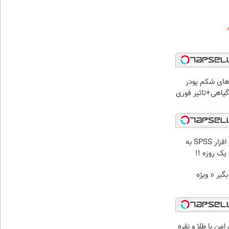
ای شکم پودر
یاهی+تاثیر فوری
تحلیل آماری فوری با نرم افزار SPSS به
ک روزه !!
د وام بگیر « ویژه
من با طلا و نقره