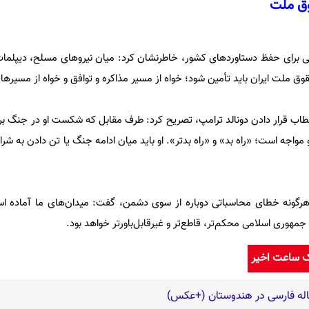
وق ملت
لی برای حفظ دستاوردهای کشور، خاطرنشان کرد: میان نیروهای مسلح، دیپلمات
قوق ملت ایران باید تأمین شود؛ خواه از مسیر مذاکره و توافق و خواه از مسیرها
طاب قرار دادن دونالد ترامپ، تصریح کرد: طرف مقابل که شکست او در جنگ ب
مواجه است؛ «راه بد» و «راه بدتر». او باید میان ادامه جنگ یا تن دادن به ش
هرگونه خطای محاسباتی دوباره از سوی دشمن، گفت: میدان‌های ما آماده ا
ری اسلامی محکم‌تر، قاطع‌تر و غیرقابل‌باورتر خواهد بود.
ک ساعت اخیر