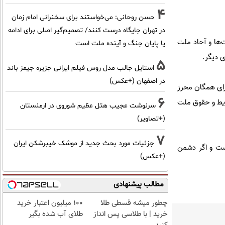
4
حسن روحانی: می‌خواستند برای سخنرانی امام زمان
در تهران جایگاه درست کنند/ تصمیم‌گیر اصلی برای ادامه
‌ها و آحاد ملت
یا پایان جنگ و آینده ملت است
ی دیگر.
5
استایل جالب مدل روس فیلم ایرانی جزیره جیمز باند
در اصفهان (+عکس)
رای همگان محرز
6
رایط و حقوق ملت
سرنوشت عجیب هتل عظیم شوروی در ارمنستان
(+تصاویر)
7
جزئیات مورد بحث جدید از موشک خیبرشکن ایران
ست و اگر دشمن
(+عکس)
مطالب پیشنهادی
چطور میشه قسطی طلا
100 میلیون اعتبار خرید
خرید | با طلاسی پس انداز
طلای آب شده بگیر