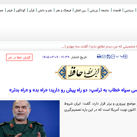
سیاسی
اقتصاد
جامعه
ورزشی
بین الملل
فرهنگ و هنر
علم و دانش
قرآن
گوناگون
فیلم
عصر 
ا شخصیتی که من دیدم تطابق ندارد/ گفتند سه چهارم ( با تفاهم‌نامه) مواف
_
‍‍‍ پ
پ
تاریخ انتشار:
۲۱:۳۹ - ۰۹-۰۳-۱۴۰۵
‌گزارش خطا در خبر
 سپاه خطاب به ترامپ: دو راه پیش رو دارید؛ «راه بد» و «راه بدتر»
 موضع پیروزی و برتر قرار دارد، گفت: ایران شروط
 اکنون نوبت آمریکا است که در این باره تصمیم‌گیری