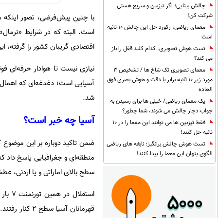
چالش بینایی؛ اگر تیزبین و سریع هستی
شرکت کن!
با چنین پیش‌فرضی، تصور اینکه مدی
معمای ریاضی؛ رکورد حل این چالش 10 ثانیه
است. البته که در شرایط «نرمال»،
است
اقتصادی گریبان کشور را گرفته، ای
تست هوش تصویری: کدام کلید قفل را باز
می کند؟
نیازی نیست تا هوادار حرفه‌ای فوت
معمای تصویری تک شاخ ها / تشخیص 3
مورد زیر 10 ثانیه برابر با دقت و هوش بصری فوق
آسیایی است؛ دغدغه‌ای که اهمال ف
العاده
شد.
یک معمای ریاضی/ خیلی ها برای رسیدن به
جواب دچار چالش می شوند، شما چطور؟
آسیا چه خبر است؟
فقط تیزبین ها می توانند این معما را در 10
ثانیه حل کنند!
ضمن تاکید دوباره بر این موضوع ک
تست هوش چالش برانگیز: نابغه های ریاضی
الگوی پنهان این معما را پیدا کنند!
منطقه‌ای و جغرافیایی پاسخ داد ک
سطح بالای اماراتی و یا اردنی، عط
استقل
قهرمانان آسیا