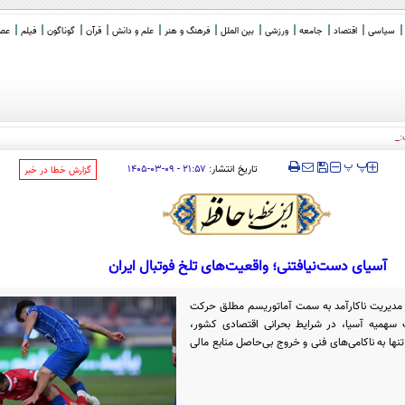
سیاسی
اقتصاد
جامعه
ورزشی
بین الملل
فرهنگ و هنر
علم و دانش
قرآن
گوناگون
فیلم
عصر 
: از قصر صدام و ور رف
_
‍‍‍ پ
پ
تاریخ انتشار:
۲۱:۵۷ - ۰۹-۰۳-۱۴۰۵
‌گزارش خطا در خبر
آسیای دست‌نیافتنی؛ واقعیت‌های تلخ فوتبال ایران
 و مدیریت ناکارآمد به سمت آماتوریسم مطلق حرکت
ب سهمیه آسیا، در شرایط بحرانی اقتصادی کشور،
ها به ناکامی‌های فنی و خروج بی‌حاصل منابع مالی