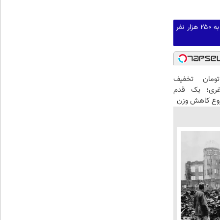
گفته‌های یک روحانی تندرو و ردپای بیش از ۳ یا ۴ جرم جدی امنیتی و کیفری / آن‌هایی که می‌خواهند به ۲۵۰ هزار نفر
تومان تخفیف
غری؛ یک قدم
روع کاهش وزن