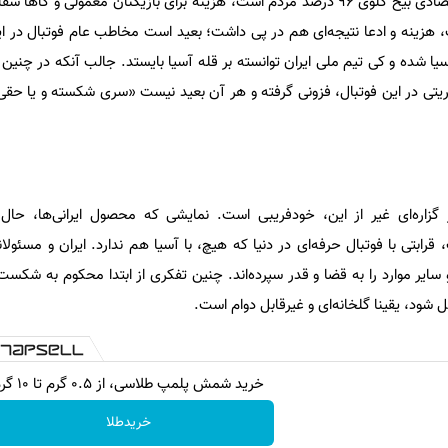
دقیقا در روزهایی که مشکلات اقتصادی بیخ گلوی 96 درصد مردم است، هزینه برای بازیکنان معمولی 
زینه و ادعا نتیجه‌ای هم در پی داشت؛ بعید است مخاطب عام فوتبال در ایر
سیا شده و کی تیم ملی ایران توانسته بر قله آسیا بایستد. جالب آنکه در چنی
تی در این فوتبال، فزونی گرفته و هر آن بعید نیست «سری شکسته و یا حقی 
 گزاره‌ای غیر از این، خودفریبی است. نمایشی که محصول ایرانی‌ها، حا
رابتی با فوتبال حرفه‌ای در دنیا که هیچ، با آسیا هم ندارد. ایران و مسئو
ایر موارد را به قضا و قدر سپرده‌اند. چنین تفکری از ابتدا محکوم به شکس
ود، یقینا گلخانه‌ای و غیرقابل دوام است.
خرید شمش پلمپ طلاسی، از ۰.۵ گرم تا ۱۰ گرم
خریدطلا