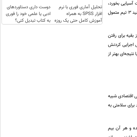
اقساطی😍
ت آسیایی بخورد،
تحلیل آماری فوری با نرم
دوست داری دستاوردهای
مقابل تیم شباب الاهلی امارات شکست خورد و از گردونه بازی‌های در مرحله یک‌هشتم نهایی کنار رفت. تصور کنید 3 تیم متمول
افزار SPSS به همراه
ادبی یا علمی خود را فوری
آموزش کامل حتی یک روزه
به کتاب تبدیل کنی؟
!!
 بقیه برای رفتن
ی اجرایی کردنش
نتیجه‌ای بهتر از
تی اقتصادی شبیه
 برای سلامتی به
ده و هر آن بیم