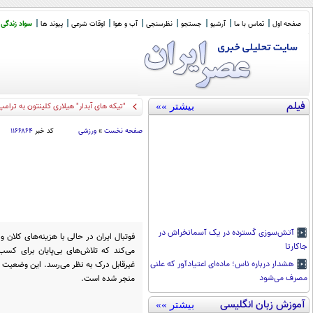
صفحه اول
تماس با ما
آرشیو
جستجو
نظرسنجی
آب و هوا
اوقات شرعی
پیوند ها
سواد زندگی
فیلم
بیشتر »»
"تیکه های آبدار" هیلاری کلینتون به ترامپ
صفحه نخست
»
ورزشی
کد خبر
۱۱۶۶۸۶۴
آتش‌سوزی گسترده در یک آسمانخراش در
فوتبال ایران در حالی با هزینه‌های کلان
جاکارتا
می‌کند که تلاش‌های بی‌پایان برای کس
غیرقابل درک به نظر می‌رسد. این وضعیت تن
هشدار درباره ناس؛ ماده‌ای اعتیادآور که علنی
منجر شده است.
مصرف می‌شود
آموزش زبان انگلیسی
بیشتر »»