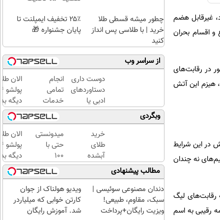
ود، غیرقابل هضم
چطور میشه قسطی طلا
۲۵٪ تخفیف ایمپلنت تا
خرید | با طلاسی پس انداز
پایان جشنواره 🎁
 و اقسام بحران
کنید
از سراسر وب
ور در رقابت‌های
دوست داری
انجام
الان طلا
، هیزم این آتش
دستاوردهای
تمامی
ادبی یا
خدمات
دیگه بده
علمی خود را
خودرویی
سرمایه‌گ
وبگردی
فوری به
در محل
طلا با ا
کتاب تبدیل
با یدک
بی‌بهره
خرید
میدونستی
الان طلا
کنی؟
دات کام
سش در این شرایط
طلای
حتی با
آبشده
۱۰۰
دیگه بده
یم‌های نه چندان
حتی با
هزارتومان
سرمایه‌گ
مطالب پیشنهادی
۱۰۰هزارتومان
هم
طلا با ا
میتونی
بی‌بهره
دندان مصنوعی سوئیسی |
ویدیو هولناک از جوان
ردونه رقابت‌های لیگ
طلا آبشده
سبک، مقاوم، طبیعی!
کارتن خوابی که میلیاردر
بخری؟
ویزیت رایگان+پرداخت
شد. آموزش رایگان
ادامه رقیبی به اسم