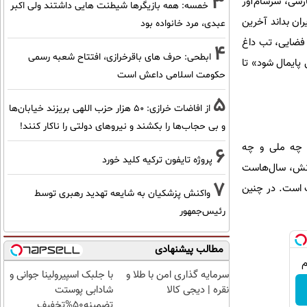
3
و گاها سفارشی، سرسام‌آور
خمسه: همه بازیگرها شیطنت هایی داشتند ولی اکبر
ان بداند آخرین
عبدی، مرد خانواده بود
ن فضایی، تب داغ
4
ابطحی: حرف های باقرخرازی، افتتاح شعبه رسمی
پایمال شود» تا
حکومت اسلامی داعش است
5
از افاضات خرازی: ۵۰ هزار حزب اللهی بریزند خیابان‌ها
و بی حجاب‌ها را بکشند و نیرو‌های دولتی را ناکار کنند!
ل چه ملی و چه
6
پروژه تایفون ترکیه کلید خورد
لانش، سال‌هاست
7
ت است. در چنین
واکنش پزشکیان به شایعه تهدید رهبری توسط
رئیس‌جمهور
مطالب پیشنهادی
سرمایه گذاری امن با طلا و
با جلبک اسپیرولینا جوانی و
نقره | دیجی کالا
شادابی پوستت
تضمینه50%تخفیف