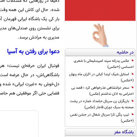
شده. حال ای کاش این همه وقت، ه
بار کی یک باشگاه ایرانی قهرمان آ
برای نشستن روی صندلی‌های مدیری
مدیری به مرادش برسد.
دعوا برای رفتن به آسیا
در حاشیه
عکس پدرانه سپند امیرسلیمانی با شعری
فوتبال ایران حرفه‌ای نیست؛ هر
احساسی (+عکس)
باشگاهی‌اش، در حال عرضه‌ است، ق
استایل شیک لیندا کیانی در اکران ماه پنهان
(+عکس)
دل‌خوش به «غیرت ایرانی» شده و س
سحر دولتشاهی عذرخواهی کرد ؛ قصد بی
فضایی حتی اگر موفقیتی هم حاصل ش
احترامی به اذان نداشتم (عکس)
بازیگران زن سریال «بامداد خمار» در پشت
صحنه به سبک دوران قاجار (عکس)
تیپ رنگی تارا سریال شغال در جشن نفس
(+عکس)
باشگاه مغز