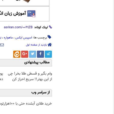
آموزش زبان ان
لینک کوتاه:
برچسب ها:
اسپیس ایکس
،
ماهواره
،
ن
بازدید از صفحه اول
مطالب پیشنهادی
وام بگیر و قسطی طلا بخر! چی
پو
از این بهتر!! سریع احراز کن
ده
از سراسر وب
خرید طلای آبشده حتی با ۱۰۰هزارتومان