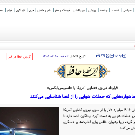
سیاسی
اقتصاد
جامعه
ورزشی
بین الملل
فرهنگ و هنر
علم و دانش
قرآن
گوناگون
فیلم
عصر 
: از قصر صدام و ور ر
_
‍‍‍ پ
پ
تاریخ انتشار:
۰۸:۰۲ - ۱۰-۰۳-۱۴۰۵
‌گزارش خطا در خبر
قرارداد نیروی فضایی آمریکا با «اسپیس‌ایکس»
ماهواره‌هایی که حملات هوایی را از فضا شناسایی می‌کنند
شرکت «اسپیس‌ایکس» یک قرارداد به ارزش ۴.۱۶ میلیارد دلار را از سوی نیروی فضایی آمریکا
یص حملات هوایی به دست آورد. پنتاگون قصد دارد تا
 به کار گیرد، زیرا رهبران نظامی برای قابلیت‌های حسگری
اش می‌کنند.