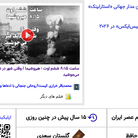
دار جهانی «استارلینک»
‌ایکس» در ۲۰۲۶
ساعت ۸:۱۵ ششم اوت ؛ هیروشیما / وقتی شهر در
می‌جوشید
محمدباقر خرازی کیست؟روحانی جنجالی با ادعاها و 
فیلم های دیگر
 عصر ایران
۱۵ سال پیش در چنین روزی
اپلیکی
 حافظ
گلستان سعدی