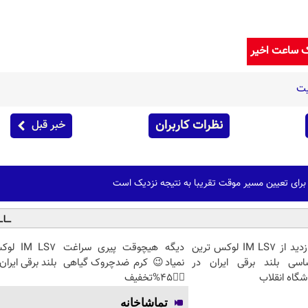
ک ساعت اخیر
یت
نظرات کاربران
خبر قبل
 برای تعیین مسیر موقت تقریبا به نتیجه نزدیک است
بازدید از IM LS7 لوکس ترین
دیگه هیچوقت پیری سراغت
IM LS7
اسی بلند برقی ایران در
نمیاد😉 کرم ضدچروک گیاهی
بلند برقی ایران
شگاه انقلاب
👈🏻45%تخفیف
تماشاخانه