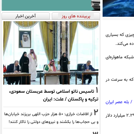
پربیننده های روز
آخرین اخبار
چیزی که بسیاری
ده می‌کند.
ارد دلار را برای ساخت یک شبکه ماهواره‌ای
که به سرعت در
1
تاسیس ناتو اسلامی توسط عربستان سعودی،
ترکیه و پاکستان / علت: ایران
/
بله عصر ایران
2
از افاضات خرازی: ۵۰ هزار حزب اللهی بریزند خیابان‌ها
این قرارداد همچنین تنها چند روز پس از آن منعقد می‌شود که این شرکت یک قرارداد نظامی بزرگ دیگر به ارزش ۲.۲۹ میلیارد دلار
و بی حجاب‌ها را بکشند و نیرو‌های دولتی را ناکار کنند!