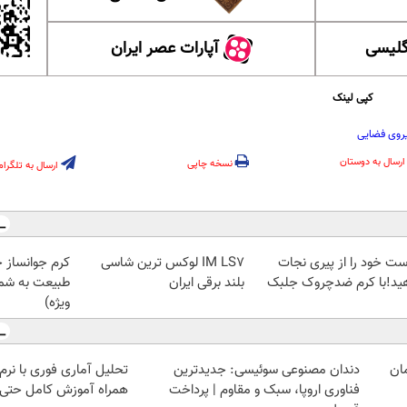
گلیسی
آپارات عصر ایران
کپی لینک
یروی فضایی
ارسال به دوستان
نسخه چاپی
ارسال به تلگرام
ست خود را از پیری نجات
IM LS7 لوکس ترین شاسی
کرم جوانساز 
ید!با کرم ضدچروک جلبک
بلند برقی ایران
طبیعت به شما
ویژه)
دندان مصنوعی سوئیسی: جدیدترین
فناوری اروپا، سبک و مقاوم | پرداخت
همراه آموزش کامل حتی ی