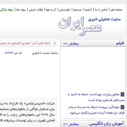
صفحه اول
تماس با ما
آرشیو
جستجو
نظرسنجی
آب و هوا
اوقات شرعی
پیوند ها
سواد زندگی
فیلم
بیشتر »»
"تیکه های آبدار" هیلاری کلینتون به ترامپ
صفحه نخست
»
فناوری
کد خبر
۱۱۶۶۹۱۳
معاون وزارت بهداشت: حمله به لامرد با
بمب‌های فسفری بوده است
جهانگیر: پرونده حمله به مدرسه میناب
برای استقرار ناوگانی از ماهواره‌های تشخ
ظرف دو هفته آینده تعیین‌تکلیف می‌شود
سال ۲۰۲۸ این ماهواره‌های ردیاب را
فضایی قوی‌تر در برابر تهدیدات پیشرفته تل
آموزش زبان انگلیسی
بیشتر »»