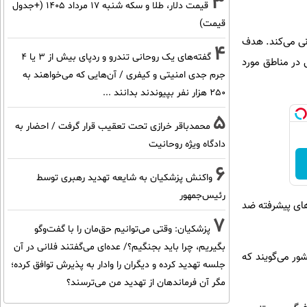
3
قیمت دلار، طلا و سکه شنبه ۱۷ مرداد ۱۴۰۵ (+جدول
قیمت)
دف متحرک هوایی مبتنی بر فضای نیروی فضایی معروف به SB-AMTI پشتیبانی می‌کند. هدف
4
گفته‌های یک روحانی تندرو و ردپای بیش از ۳ یا ۴
ی در مناطق مورد
جرم جدی امنیتی و کیفری / آن‌هایی که می‌خواهند به
۲۵۰ هزار نفر بپیوندند بدانند ...
5
محمدباقر خرازی تحت تعقیب قرار گرفت / احضار به
دادگاه ویژه روحانیت
6
واکنش پزشکیان به شایعه تهدید رهبری توسط
رئیس‌جمهور
‌های پیشرفته ضد
7
پزشکیان: وقتی می‌توانیم حق‌مان را با گفت‌وگو
بگیریم، چرا باید بجنگیم؟/ عده‌ای می‌گفتند فلانی در آن
2028 مستقر کند. مقامات این کشور می‌گویند که
جلسه تهدید کرده و دیگران را وادار به پذیرش توافق کرده؛
مگر آن فرماندهان از تهدید من می‌ترسند؟