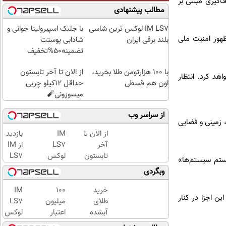
و هدف‌گیری مبتنی بر
مطالب پیشنهادی
IM LS7 لوکس ترین شاسی
با جلبک اسپیرولینا جوانی و
ظهور امنیت ملی
بلند برقی ایران
شادابی پوستت
تضمینه50%تخفیف
با ۱۰۰ هزارتومن طلا بخرید،
از الان تا آخر تابستون
ی E-7 Wedgetail نیروی هوایی کار خواهد کرد. انتظار
اون هم قسطی
حداقل 12کیلو چربی
میسوزونی🧨
از سراسر وب
 زمینی و فضایی
از الان تا
IM
بازدید
آخر
LS7
از IM
تابستون
لوکس
LS7
 «سیستم سیستم‌ها»
حداقل
ترین
لوکس
وبگردی
12کیلو
شاسی
ترین
چربی
بلند
شاسی
خرید
100
IM
این اجزا در کنار
میسوزونی
برقی
بلند
طلای
میلیون
LS7
🧨
ایران
برقی
آبشده
اعتبار
لوکس
ایران
حتی با
خرید
ترین