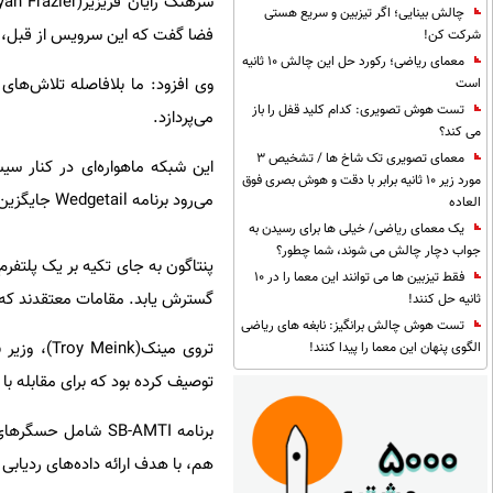
چالش بینایی؛ اگر تیزبین و سریع هستی
فضا گفت که این سرویس از قبل، ک
شرکت کن!
معمای ریاضی؛ رکورد حل این چالش 10 ثانیه
وی افزود: ما بلافاصله تلاش‌های 
است
تست هوش تصویری: کدام کلید قفل را باز
می‌پردازد.
می کند؟
معمای تصویری تک شاخ ها / تشخیص 3
مورد زیر 10 ثانیه برابر با دقت و هوش بصری فوق
می‌رود برنامه Wedgetail جایگزین ناوگان قدیمی AWACS Sentry E-3 شود.
العاده
یک معمای ریاضی/ خیلی ها برای رسیدن به
جواب دچار چالش می شوند، شما چطور؟
پنتاگون به جای تکیه بر یک پلتفر
فقط تیزبین ها می توانند این معما را در 10
گسترش یابد. مقامات معتقدند که ای
ثانیه حل کنند!
تست هوش چالش برانگیز: نابغه های ریاضی
تروی مینک
الگوی پنهان این معما را پیدا کنند!
توصیف کرده بود که برای مقابله 
برنامه SB-AMTI شا
هم، با هدف ارائه داده‌های ردیاب