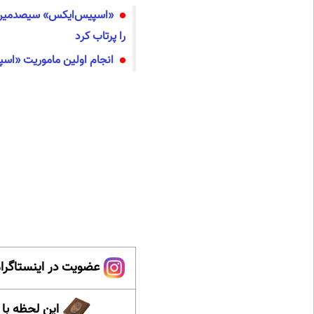
«اسپیس‌ایکس» سیصدمین م
را پرتاب کرد
انجام اولین ماموریت «اسپیس
عضویت در اینستاگرام
این لحظه با