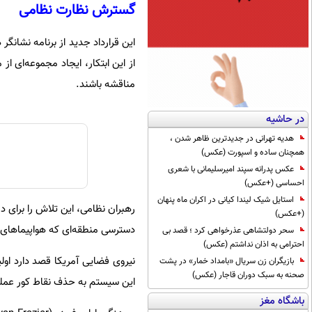
گسترش نظارت نظامی
از این ابتکار، ایجاد مجموعه‌ای ا
مناقشه باشند.
در حاشیه
هدیه تهرانی در جدیدترین ظاهر شدن ،
همچنان ساده و اسپورت (عکس)
عکس پدرانه سپند امیرسلیمانی با شعری
احساسی (+عکس)
استایل شیک لیندا کیانی در اکران ماه پنهان
رهبران نظامی، این تلاش را برای د
(+عکس)
دسترسی منطقه‌ای که هواپیماهای ن
سحر دولتشاهی عذرخواهی کرد ؛ قصد بی
احترامی به اذان نداشتم (عکس)
بازیگران زن سریال «بامداد خمار» در پشت
صحنه به سبک دوران قاجار (عکس)
این سیستم به حذف نقاط کور عملیا
باشگاه مغز