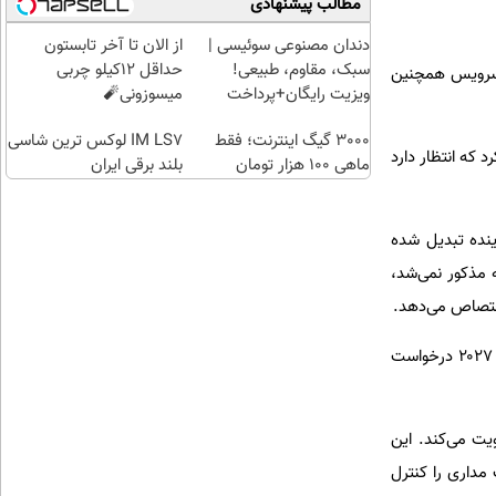
مطالب پیشنهادی
در
۱۰۰هزارتومان
طلای
شاسی
باشگاه
آب
بلند
دندان مصنوعی سوئیسی |
از الان تا آخر تابستون
انقلاب
شده
برقی
سبک، مقاوم، طبیعی!
حداقل 12کیلو چربی
 سرویس همچنین
بگیر
ایران
ویزیت رایگان+پرداخت
میسوزونی🧨
اقساطی😍
3000 گیگ اینترنت؛ فقط
IM LS7 لوکس ترین شاسی
د. نیروی فضایی اعلام کرد که انتظار دارد
ماهی 100 هزار تومان
بلند برقی ایران
ینده تبدیل شده
ل بودجه برای برنامه مذکور نمی‌شد،
اختصاص می‌دهد.
طبق اسناد بودجه، نیروی فضایی آمریکا قصد دارد تقریباً ۷ میلیارد دلار برای تلاش‌های SB-AMTI در سال مالی ۲۰۲۷ درخواست
ت می‌کند. این
مداری را کنترل