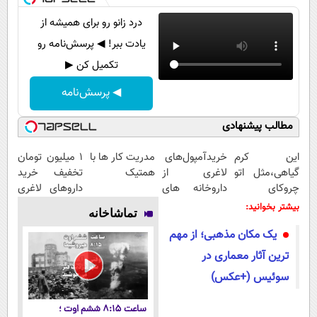
درد زانو رو برای همیشه از
یادت ببر! ◀ پرسش‌نامه رو
تکمیل کن ▶
◀ پرسش‌نامه
مطالب پیشنهادی
این کرم
خریدآمپول‌های
مدریت کار ها با
1 میلیون تومان
گیاهی،مثل اتو
لاغری از
همتیک
تخفیف خرید
چروکای
داروخانه های
داروهای لاغری
پوستتوصاف
اطرافت، ارسال
با ارسال از
بیشتر بخوانید:
تماشاخانه
میکنه!50%تخفیف
فوری همراه با
داروخانه و پک
یک مکان مذهبی؛ از مهم
پک یخ!
یخ!
ترین آثار معماری در
سوئیس (+عکس)
ساعت ۸:۱۵ ششم اوت ؛