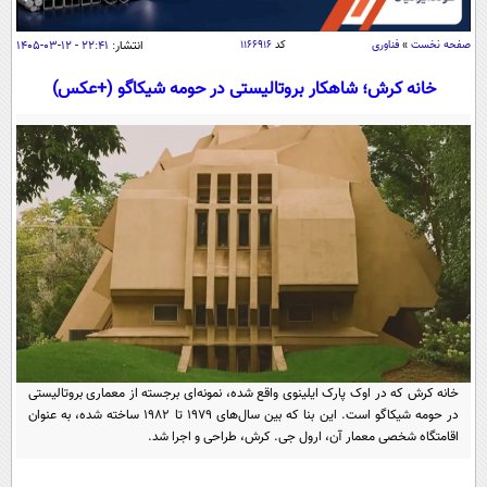
سیاسی
اقتصاد
صفحه نخست
»
فناوری
کد
۱۱۶۶۹۱۶
انتشار:
۲۲:۴۱ - ۱۲-۰۳-۱۴۰۵
جامعه
اقتصادی
خانه کرش؛ شاهکار بروتالیستی در حومه شیکاگو (+عکس)
ورزشی
اجتماعی
خودرو
بین الملل
حوادث
فرهنگ و هنر
سیاست خارجی
سلامت
علم و دانش
یک برش دانایی
قرآن
فناوری و It
محیط زیست
گوناگون
علمی
سفر و تفریح
فیلم
سرگرمی
اخبار کریپتو
عصر ایران 2
اقتصاد
باشگاه مغز
خانه کرش که در اوک پارک ایلینوی واقع شده، نمونه‌ای برجسته از معماری بروتالیستی
آموزش زبان
خواندنی ها و دیدنی ها
در حومه شیکاگو است. این بنا که بین سال‌های ۱۹۷۹ تا ۱۹۸۲ ساخته شده، به عنوان
ورزش
مجله تصویری سلاح
اقامتگاه شخصی معمار آن، ارول جی. کرش، طراحی و اجرا شد.
داستان کوتاه
سیاست