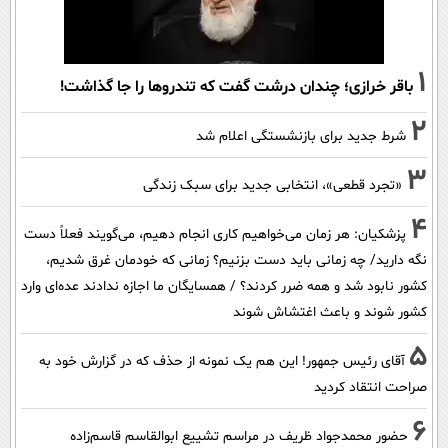
1
باقر خرازی؛ چندان درشت گفت که تندروها را جا گذاشت!
2
شرط جدید برای بازنشستگی اعلام شد
3
«تجرد قطعی»، انتخابی جدید برای سبک زندگی
4
پزشکیان: هر زمان می‌خواهیم کاری انجام دهیم، می‌گویند فعلاً دست
نگه دارید/ چه زمانی باید دست بزنیم؟ زمانی که خودمان غرق شدیم،
کشور نابود شد و همه ضرر کردند؟ / همسایگان ما اجازه ندادند عده‌ای وارد
کشور شوند و باعث اغتشاش شوند
5
آقای رئیس جمهور! این هم یک نمونه از حذف که در گزارش خود به
صراحت انتقاد کردید
6
حضور محمدجواد ظریف در مراسم تشییع ابوالقاسم قاسم‌زاده