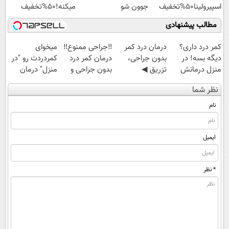
اسپیرولینا50%تخفیف
جوون شو
میکنه!50%تخفیف
مطالب پیشنهادی
کمر درد داری؟
درمان درد کمر
‼️جراحی ممنوع‼️
میخوای
دیگه بسه! در
بدون جراحی،
درمان کمر درد
کمردردت رو "در
منزل درمانش
تزریق ◀
بدون جراحی و
منزل" درمان
کن
پرسش‌نامه رو پر
دوره نقاهت
کنی؟ (◂فیلم +
نظر شما
(◀پرسش‌نامه)
کن ▶
◂پرسش‌نامه)
نام
ایمیل
* نظر