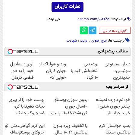
نظرات کاربران
لینک کوتاه:
کپی لینک
‌گزارش خطا در خبر
برچسب ها:
حاج رضوان
،
روایت
،
شهادت
مطالب پیشنهادی
دندان مصنوعی
نوشیدنی
ویدیو هولناک از
آرتروز مفاصل
سوئیسی:
شفابخش کبد با
جوان کارتن
خود را به طور
جدیدترین
10 گیاه
خوابی که
قطعی درمان
فناوری اروپا،
موثر(تخفیف تا
میلیاردر شد.
کنید!
از سراسر وب
سبک و مقاوم |
امشب)
آموزش رایگان
◗پرسش‌نامه◖
پرداخت قسطی
خودتم باورت نمیشه
بدون سوزن پوستتو
پوست خود را از پیری
چقدر جوون شدی!
10سال جوون
نجات دهید!با کرم
خرید جوانساز
کن50%تخفیف پاییزی
ضدچروک جلبک
اسپیرولینا با تخفیف
بمب جوانساز! کرم
با تخفیف ویژه بدون
این کرم گیاهی،مثل اتو
ویژه
بوتاکس جلبک
بوتاکس ۱۰،۱۲ سال
چروکای پوستتوصاف