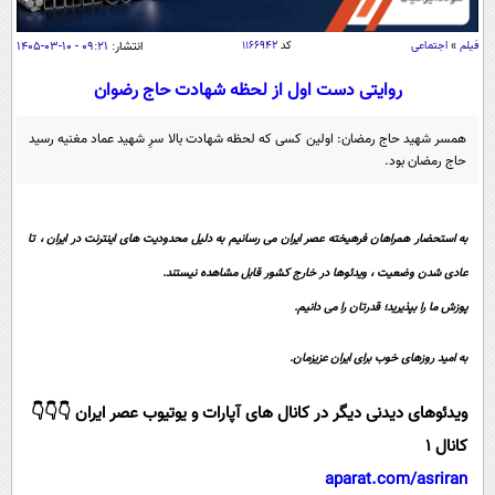
سیاسی
اقتصاد
فیلم
»
اجتماعی
کد
۱۱۶۶۹۴۲
انتشار:
۰۹:۲۱ - ۱۰-۰۳-۱۴۰۵
جامعه
اقتصادی
روایتی دست اول از لحظه شهادت حاج رضوان
ورزشی
اجتماعی
خودرو
همسر شهید حاج رمضان: اولین کسی که لحظه شهادت بالا سرِ شهید عماد مغنیه رسید
بین الملل
حاج رمضان بود.
حوادث
فرهنگ و هنر
سیاست خارجی
سلامت
علم و دانش
به استحضار همراهان فرهیخته عصر ایران می رسانیم به دلیل محدودیت های اینترنت در ایران ، تا
یک برش دانایی
قرآن
فناوری و It
عادی شدن وضعیت ، ویدئوها در خارج کشور قابل مشاهده نیستند.
محیط زیست
گوناگون
پوزش ما را بپذیرید؛ قدرتان را می دانیم.
علمی
سفر و تفریح
فیلم
سرگرمی
اخبار کریپتو
به امید روزهای خوب برای ایران عزیزمان.
عصر ایران 2
اقتصاد
باشگاه مغز
ویدئوهای دیدنی دیگر در کانال های آپارات و یوتیوب عصر ایران 👇👇👇
آموزش زبان
خواندنی ها و دیدنی ها
ورزش
مجله تصویری سلاح
کانال 1
داستان کوتاه
سیاست
aparat.com/asriran