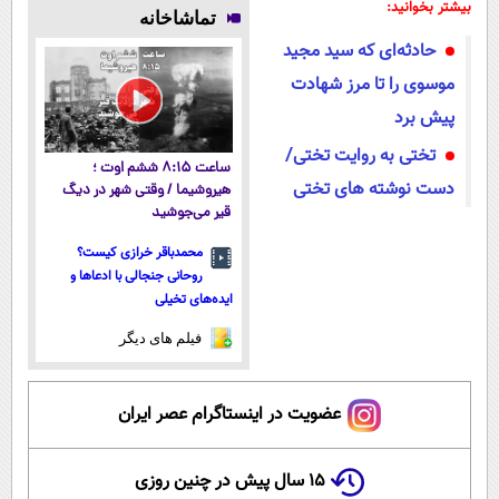
لیسانس آلمان
فناوری اروپا،
میلیاردر شد.
پوستتوصاف
بیشتر بخوانید:
تماشاخانه
(40%تخفیف
سبک و مقاوم |
آموزش رایگان
میکنه!50%تخفیف
حادثه‌ای که سید مجید
زمستانی)
پرداخت قسطی
موسوی را تا مرز شهادت
پیش برد
تختی به روایت تختی/
ساعت ۸:۱۵ ششم اوت ؛
دست نوشته های تختی
هیروشیما / وقتی شهر در دیگ
قیر می‌جوشید
محمدباقر خرازی کیست؟
روحانی جنجالی با ادعاها و
ایده‌های تخیلی
فیلم های دیگر
عضویت در اینستاگرام عصر ایران
۱۵ سال پیش در چنین روزی