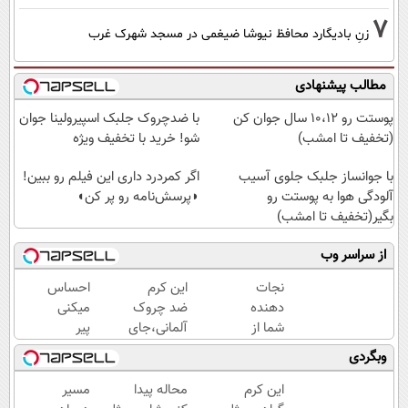
7
زنِ بادیگارد محافظ نیوشا ضیغمی در مسجد شهرک غرب
مطالب پیشنهادی
پوستت رو 10،12 سال جوان کن
با ضدچروک جلبک اسپیرولینا جوان
(تخفیف تا امشب)
شو! خرید با تخفیف ویژه
با جوانساز جلبک جلوی آسیب
اگر کمردرد داری این فیلم رو ببین!
آلودگی هوا به پوستت رو
◗پرسش‌نامه رو پر کن◖
بگیر(تخفیف تا امشب)
از سراسر وب
نجات
این کرم
احساس
دهنده
ضد چروک
میکنی
شما از
آلمانی،جای
پیر
پیری!
بوتاکس رو
شدی؟
وبگردی
کرم
برات پر
جوانی
جوانساز
میکنه!
رو با
این کرم
محاله پیدا
مسیر