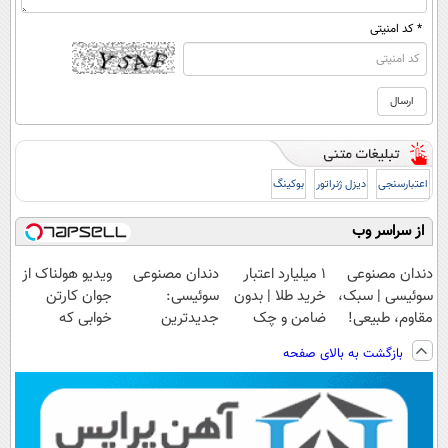
* کد امنیتی
اعتبارسنجی
دیزل ژنراتور
بوکینگ
از سراسر وب
دندان مصنوعی
۱ میلیارد اعتبار
دندان مصنوعی
ویدیو هولناک از
سوئیسی | سبک،
خرید طلا | بدون
سوئیسی:
جوان کارتن
مقاوم، طبیعی!
ضامن و چک
جدیدترین
خوابی که
ویزیت
فناوری اروپا،
میلیاردر شد.
بازگشت به بالای صفحه
رایگان+پرداخت
سبک و مقاوم |
آموزش رایگان
اقساطی😍
پرداخت قسطی