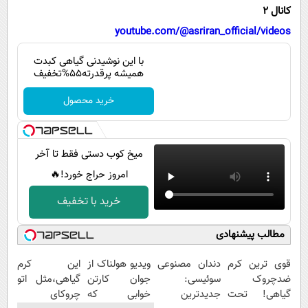
پیامک
سرگرمی
کانال 2
روانشناسی
youtube.com/@asriran_official/videos
فناوری
آشپزی
گوناگون
با این نوشیدنی گیاهی کبدت
همیشه پرقدرته55%تخفیف
دانلود
حوادث
خرید محصول
محیط زیست
سلامت
میخ کوب دستی فقط تا آخر
فرهنگی
امروز حراج خورد!🔥
بین الملل
خرید با تخفیف
اجتماعی
مطالب پیشنهادی
حیات وحش
سیاست خارجی
قوی ترین کرم
دندان مصنوعی
ویدیو هولناک از
این کرم
ضدچروک
سوئیسی:
جوان کارتن
گیاهی،مثل اتو
گیاهی! تحت
جدیدترین
خوابی که
چروکای