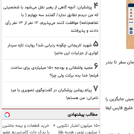
4
پزشکیان‌: آنچه گاهی از رهبر نقل می‌شود با شخصیتی
که من دیدم تطابق ندارد/ گفتند سه چهارم ( با
تفاهم‌نامه) موافقت کنند می‌پذیرم، 12 نفر از 13 نفر رأی
دادند و پذیرفتند
5
شهید لاریجانی چگونه ردیابی شد؟ روایت تازه سردار
کوثری از جزئیات این ماجرا
ان سفر تا بندر
6
مجید واشقانی و بودجه 150 میلیاردی برای ساخت
فیلم! خدا بده برکت ولی چرا؟
7
پیام روشن پزشکیان در گفت‌و‌گوی تصویری با مرد
نامرئی: من هستم!
ینی جایگزین را
خلیج فارس ایفا
مطالب پیشنهادی
150 میلیون اعتبار تکنوپی +
خرید قطعات و بیمه ماشین
1 میلیون تومن هدیه طلا
با یدک دات کام؛سریع عضو