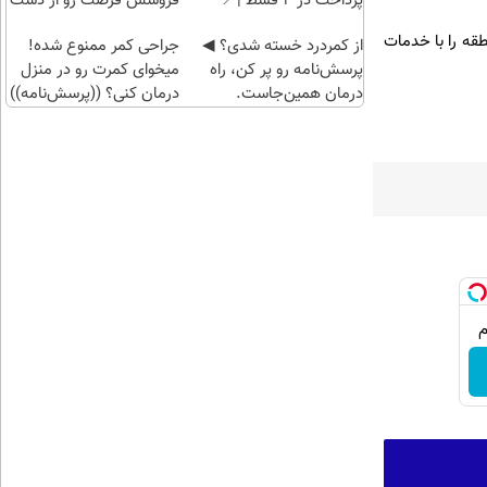
پرداخت در 4 قسط |📍
فروشش فرصت رو از دست
ثبت نام
تهران
نده!
طقه را با خدمات
کن
از کمردرد خسته شدی؟ ◀
جراحی کمر ممنوع شده!
پرسش‌نامه رو پر کن، راه
میخوای کمرت رو در منزل
درمان همین‌جاست.
درمان کنی؟ ((پرسش‌نامه))