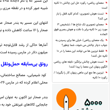
این 
معمای ریاضی؛ رکورد حل این چالش 10 ثانیه
شیبه عبور کرده و در نقطه مرزی رم
است
تست هوش تصویری: کدام کلید قفل را باز
می کند؟
انتهای این مسیر به بندر صحار ع
معمای تصویری تک شاخ ها / تشخیص 3
مورد زیر 10 ثانیه برابر با دقت و هوش بصری فوق
صحار را ۱۶ ساعت کاهش داده و نیاز به عبور از امارات را حذف کرده است.
العاده
یک معمای ریاضی/ خیلی ها برای رسیدن به
جواب دچار چالش می شوند، شما چطور؟
فقط تیزبین ها می توانند این معما را در 10
میلیون دلار در مارس رسیده است.
ثانیه حل کنند!
تست هوش چالش برانگیز: نابغه های ریاضی
رونق بی‌سابقه حمل‌ونقل ز
الگوی پنهان این معما را پیدا کنند!
تیزبین ها مچ این ماهی پنهان کار را بگیرند! /
کود شیمیایی، مصالح ساختمانی، 
رکورد 10 ثانیه
محلی اعلام کرده که در مارس ۲۰۲۶ به تنهایی بیش از کل درآمد سال ۲۰۲۵ خود را ثبت کرده است.
بندر صحار نیز اکنون به عنوان 
جابجایی کالاهای غیرنفتی خود ب