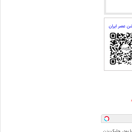
شن عصر ایران
با پودر جلبک بزن