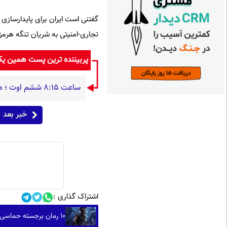
گفتنی است ایران برای پایدارسازی 
تجاری-امنیتی به شریان تنگه هرمز گ
پربیننده ترین پست همین ی
ساعت ۸:۱۵ ششم اوت ؛ هیروشیما / وقتی شهر در دیگ قیر می‌جوشید
خبر بعد
اشتراک گذاری :
۱۰ رمان برجسته حماسی معاصر با الهام از «اودیسه» هومر