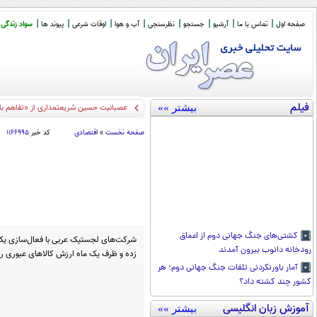
صفحه اول
تماس با ما
آرشیو
جستجو
نظرسنجی
آب و هوا
اوقات شرعی
پیوند ها
سواد زندگی
فیلم
بیشتر »»
عصبانیت حسین شریعتمداری از «تفاهم با 
صفحه نخست
»
اقتصادی
کد خبر
۱۱۶۶۹۹۵
کشتی‌های جنگ جهانی دوم از اعماق
شرکت‌های لجستیک عربی با فعال‌سازی یک م
رودخانه دانوب بیرون آمدند
زده و ظرف یک ماه ارزش کالاهای عبوری را نز
آمار باورنکردنی تلفات جنگ جهانی دوم؛ هر
کشور چند کشته داد؟
آموزش زبان انگلیسی
بیشتر »»