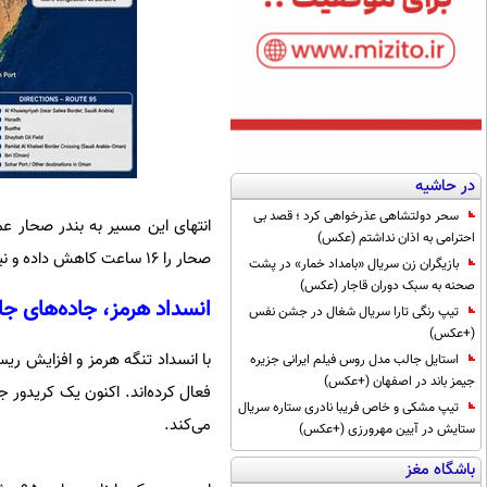
در حاشیه
سحر دولتشاهی عذرخواهی کرد ؛ قصد بی
انتهای این مسیر به بندر صحار ع
احترامی به اذان نداشتم (عکس)
صحار را ۱۶ ساعت کاهش داده و نیاز به عبور از امارات را حذف کرده است.
بازیگران زن سریال «بامداد خمار» در پشت
صحنه به سبک دوران قاجار (عکس)
انسداد هرمز، جاده‌های جا
تیپ رنگی تارا سریال شغال در جشن نفس
(+عکس)
با انسداد تنگه هرمز و افزایش ر
استایل جالب مدل روس فیلم ایرانی جزیره
جیمز باند در اصفهان (+عکس)
فعال کرده‌اند.
اکنون یک کریدور جا
تیپ مشکی و خاص فریبا نادری ستاره سریال
می‌کند.
ستایش در آیین مهرورزی (+عکس)
باشگاه مغز