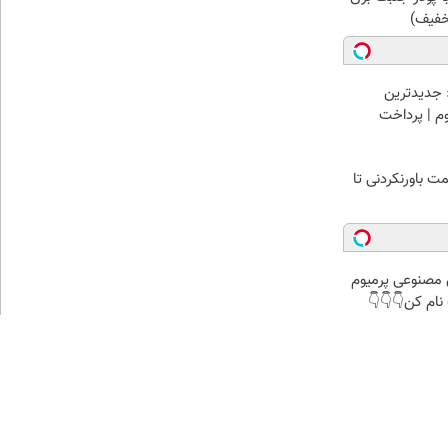
خفیف)
 جدیدترین
وم | پرداخت
 باورنکردنی تا
صنوعی پرمیوم
نام کن👇👇👇