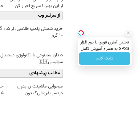
از این بهتر!! سریع احراز کن
جلبک7 ک
از سراسر وب
خرید شمش پ
۱۰ گرم
تحلیل آماری فوری با نرم افزار
SPSS به همراه آموزش کامل
دندان مصنوعی با تکنولوژی دیجیتال
حتی یک روزه !!
کلیک کنید
سوئیسی🇨🇭
مطالب پیشنهادی
میخوایی ماشینت رو بدون
خر
دردسر بفروشی؟ بدون
۰.۵ گرم تا
کمیسیون
نظر شما
نام