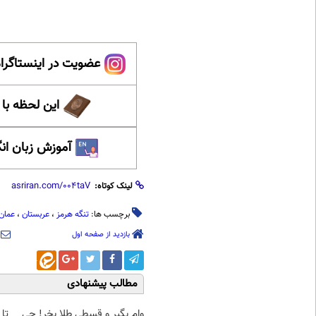
عضویت در اینستاگرام
این لحظه با
آموزش زبان ان
لینک کوتاه:
برچسب ها:
تنگه هرمز
،
عربستان
،
عمان
بازدید از صفحه اول
مطالب پیشنهادی
وام بگیر و قسطی طلا بخر! چی
تا 