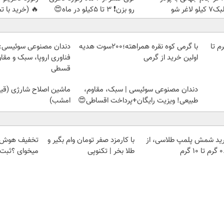
یلو لاغر شو
رو بزن❗ 3 تا 5کیلو در ماه😍
🔥 (خرید با ت
لمپ طلاسی، از ۰.۵ گرم تا
با گرمی کوه نقره همراهته؛200سوت هدیه
دندان مصنوعی سوئیسی:
اولین خرید از گرمی
فناوری اروپا، سبک و مقا
قسطی
دندان مصنوعی سوئیسی | سبک، مقاوم،
ماشین اصلاح شارژی (قیمت
طبیعی! ویزیت رایگان+پرداخت اقساطی😍
امشب)
ید شمش پلمپ طلاسی، از
با کارمزد صفر تومان وام بگیر و
تخفیف هوش م
 ۱۰ گرم
طلا بخر | تکنوپی
میخوای ؟ثبت 
اعتبارسنجی
دیزل ژنراتور
بوکینگ