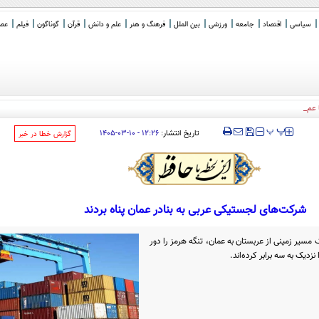
سیاسی
اقتصاد
جامعه
ورزشی
بین الملل
فرهنگ و هنر
علم و دانش
قرآن
گوناگون
فیلم
عصر 
عمان»: برای فرار دشمن ک
_
‍‍‍ پ
پ
تاریخ انتشار:
۱۲:۲۶ - ۱۰-۰۳-۱۴۰۵
‌گزارش خطا در خبر
شرکت‌های لجستیکی عربی به بنادر عمان پناه بردند
سیر زمینی از عربستان به عمان، تنگه هرمز را دور
دیک به سه برابر کرده‌اند.