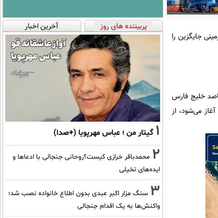
پربیننده های روز
آخرین اخبار
ینی جایگزین را
قاصد خلیج فارس
قطر) آغاز می‌شود، از
1
گیتار من ؛ عباس مهرپویا (+صدا)
2
محمدباقر خرازی کیست؟روحانی جنجالی با ادعاها و
ایده‌های تخیلی
3
سنگ مزار اکبر عبدی بدون اطلاع خانواده نصب شد؛
واکنش‌ها به یک اقدام جنجالی