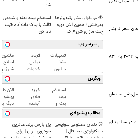
‌شود، از میدان نفتی
شو
🌟 می‌خوای مثل رتبه‌برترها
استعلام بیمه بدنه و شخص
بدرخشی؟ همین الان دوره
ثالث با یدک دات کام؛ثبت
ان سفر تا بندر
جت ماز رو شروع ک
نام کن
از سراسر وب
تسهیلات
انجام
ماشین
آمارها حاکی از رشد قابل‌توجه ترانزیت از این گذرگاه است: ارزش کالاهای عبوری از ۳۰۰ میلیون دلار در فوریه ۲۰۲۶ به ۸۳۰
۱۵۰
تمامی
اصلاح
میلیون
خدمات
شارژی
تومان؛
خودرویی
(قیمت
وبگردی
بدون
در محل
باورنکرد
ضامن و با
با یدک
تا امشب
استعلام
خرید
الان طلا
‌ونقل جاده‌ای
بازپرداخت
دات کام
بیمه
طلای
دوساله
بدنه و
آبشده
دیگه بده
شخص
حتی با
سرمایه‌گ
مطالب پیشنهادی
ثالث با
۱۰۰هزارتومان
طلا با ا
و عربستان برای
یدک
بی‌بهره
🦷 دندان مصنوعی سوئیسی
پژو پارس پرتقاضاترین
دات
با تکنولوژی دیجیتال |
خودروی ایران | برای
کام؛