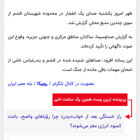
پیامک
سرگرمی
ظهر امروز یکشنبه صدای یک انفجار در محدوده شهرستان قشم از
روانشناسی
فناوری
سوی چندین منبع محلی گزارش شد.
آشپزی
گوناگون
به گزارش صداوسیما، ساکنان مناطق مرکزی و جنوبی جزیره، وقوع این
دانلود
حوادث
صوت ناگهانی را تأیید کرده‌اند.
محیط زیست
این رسانه افزود: صداهای شنیده شده در قشم و بندرعباس ناشی از
سلامت
امحای مهمات باقی مانده از جنگ است.
فرهنگی
عضویت در کانال تلگرام
/
روبیکا
/
بله عصر ایران
بین الملل
اجتماعی
پربیننده ترین پست همین یک ساعت اخیر
حیات وحش
راز خستگی بعد از خواب‌دیدن؛ چرا رؤیاهای واضح، باعث
سیاست خارجی
کمبود انرژی مغز می‌شوند؟