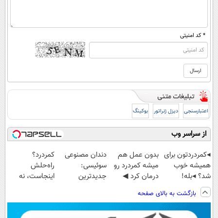
* کد امنیتی
اعتبارسنجی
دیزل ژنراتور
بوکینگ
از سراسر وب
◂کمردردتون برای
بدون عمل هم
دندان مصنوعی
کمردرد؟
همیشه خوب
میشه کمردرد رو
سوئیسی:
راه‌حلش
شد؟ ◂بله!
درمان کرد ◀
جدیدترین
اینجاست، نه
(پرسش‌نامه رو
پرسش‎‌نامه رو
فناوری اروپا،
توی داروخونه
بازگشت به بالای صفحه
پر کن)
پرکن!
سبک و مقاوم |
پرداخت قسطی