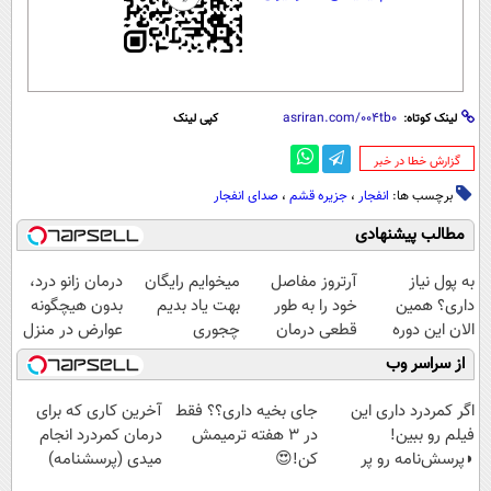
لینک کوتاه:
کپی لینک
‌گزارش خطا در خبر
برچسب ها:
انفجار
،
جزیره قشم
،
صدای انفجار
مطالب پیشنهادی
به پول نیاز
آرتروز مفاصل
میخوایم رایگان
درمان زانو درد،
داری؟ همین
خود را به طور
بهت یاد بدیم
بدون هیچگونه
الان این دوره
قطعی درمان
چجوری
عوارض در منزل
رایگان رو شرکت
کنید!
پولدارشی! باور
(◂پرسش‌نامه)
از سراسر وب
کن تا دیر نشده!
◗پرسش‌نامه◖
نداری امتحانش
مجانیه
اگر کمردرد داری این
جای بخیه داری؟؟ فقط
آخرین کاری که برای
فیلم رو ببین!
در 3 هفته ترمیمش
درمان کمردرد انجام
◗پرسش‌نامه رو پر
کن!😍
میدی (پرسشنامه)
کن◖