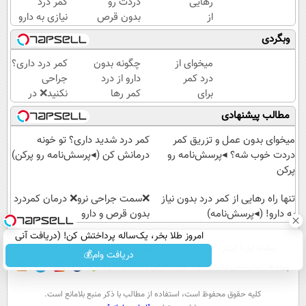
رهایی
دردت رو
کمر درد
از
بدون قرص
نیازی به دارو
کمردرد
برای همیشه
نیست!
وبگردی
– بدون
خوب کنی؟
(◂پرسش‌نامه
دارو،
(◂پرسش‌نامه
رو پر کن)
میخوای از
چگونه بدون
کمر درد داری؟
بدون
رو پر کن)
درد کمر
دارو از درد
جراحی
جراحی!
برای
کمر رها
نکنید❌ در
«فرم
همیشه
شوید؟
منزل درمانش
مطالب پیشنهادی
پر کن»
راحت شی؟
(◂پرسش‌نامه
کن
👈
رو پرکن)
(◂پرسش‌نامه)
میخوای بدون عمل و تزریق کمر
کمر درد شدید داری؟ تو خونه
پرسش‌نامه
دردت خوب شه؟ ◂پرسش‌نامه رو
درمانش کن (◂پرسش‌نامه رو پرکن)
رو پر کن
پرکن
تنها راه رهایی از کمر درد بدون نیاز
❌سمت جراحی نرو❌ درمان کمردرد
به دارو! (◂پرسش‌نامه)
بدون قرص و دارو
امروز طلا بخر، یک‌ساله پرداختش کن! (دریافت آنی
صفحه اول
فیلم
عصر ایران۲
درباره عصرایران
تماس با ما
آرشیو
جستجو
وام)
دریافت وام💰
پیوندها
نظرسنجی
آب و هوا
اوقات شرعی
سواد زندگی
كليه حقوق محفوظ است، استفاده از مطالب با ذكر منبع بلامانع است.