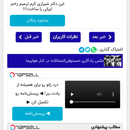
این دکتر شیرازی کرم ترمیم زخم
ایرانی را ساخت!!!
مشاوره رایگان
خبر بعد
نظرات کاربران
خبر قبل
اشتراک گذاری :
عکس یادگاری «مستوفی‌الممالک» در کنار هواپیما
درد زانو رو برای همیشه از
یادت ببر! ◀ پرسش‌نامه رو
تکمیل کن ▶
◀ پرسش‌نامه
مطالب پیشنهادی