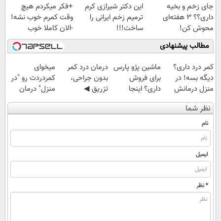
جای زخم و بخیه
این دکتر شیرازی کرم
+فکر میکردم هیچ
داری؟؟ 3 هفته‌ای
ترمیم زخم ایرانی را
وقت کمرم خوب نشه!
محوش کن!
ساخت!!!
-الان کاملا خوب
شدید؟ +بله
مطالب پیشنهادی
کمر درد داری؟
ماشین پژو پارس
درمان درد کمر
میخوای
دیگه بسه! در
برای فروش
بدون جراحی،
کمردردت رو "در
منزل درمانش
داری؟ اینجا
تزریق ◀
منزل" درمان
کن
سریع بفروشش
پرسش‌نامه رو پر
کنی؟ (◂فیلم +
نظر شما
(◀پرسش‌نامه)
کن ▶
◂پرسش‌نامه)
نام
ایمیل
* نظر