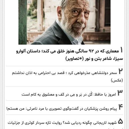
1
معماری که در 92 سالگی هنوز خلق می کند؛ داستان آلوارو
سیزا، شاعر بتن و نور (+تصاویر)
2
سحر دولتشاهی عذرخواهی کرد ؛ قصد بی احترامی به اذان نداشتم
(عکس)
3
امروز با حافظ: گُل در بَر و مِی در کَف و معشوق به کام است
4
پیام روشن پزشکیان در گفت‌و‌گوی تصویری با مرد نامرئی: من هستم!
5
شهید لاریجانی چگونه ردیابی شد؟ روایت تازه سردار کوثری از جزئیات