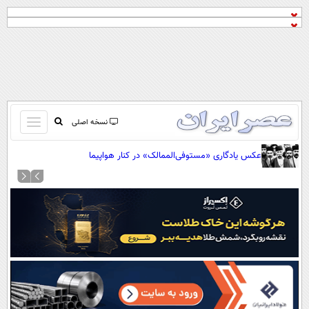
باز
نسخه اصلی
و
صفحه اول
عکس یادگاری «مستوفی‌الممالک» در کنار هواپیما
بسته
تماس با ما
کردن
آرشیو
منو
جستجو
نظرسنجی
آب و هوا
اوقات شرعی
پیوند ها
سواد زندگی