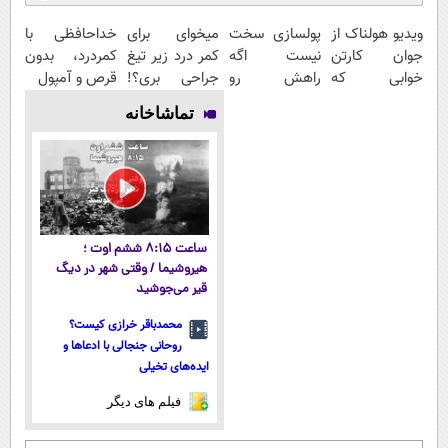
ویدیو هولناک از
پولسازی سخت
میخوای برای
خداحافظی با
جوان کارتن
نیست اگه
کمر درد زیر تیغ
کمردرد، بدون
خوابی که
راهش رو
جراحی بری؟!
قرص و آمپول
میلیاردر شد.
بدونی! " دوره
◗پرسش‌نامه رو
تماشاخانه
آموزش رایگان
رایگان "
پر کن◖
ساعت ۸:۱۵ ششم اوت ؛
هیروشیما / وقتی شهر در دیگ
قیر می‌جوشید
محمدباقر خرازی کیست؟
روحانی جنجالی با ادعاها و
ایده‌های تخیلی
فیلم های دیگر