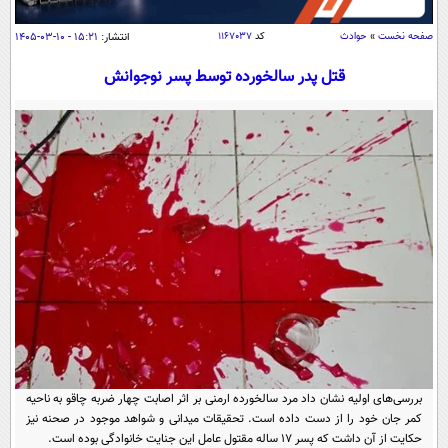
سیاسی
صفحه نخست
»
حوادث
کد
۱۱۶۷۰۳۷
انتشار:
۱۵:۲۱ - ۱۰-۰۳-۱۴۰۵
اقتصاد
قتل پدر سالخورده‌ توسط پسر نوجوانش
جامعه
اقتصادی
ورزشی
اجتماعی
خودرو
بین الملل
حوادث
فرهنگ و هنر
سیاست خارجی
سلامت
علم و دانش
یک برش دانایی
قرآن
فناوری و It
محیط زیست
گوناگون
علمی
سفر و تفریح
فیلم
سرگرمی
اخبار کریپتو
عصر ایران 2
اقتصاد
باشگاه مغز
آموزش زبان
خواندنی ها و دیدنی ها
ورزش
مجله تصویری سلاح
بررسی‌های اولیه نشان داد مرد سالخورده‌ ارمنی بر اثر اصابت چهار ضربه چاقو به ناحیه
داستان کوتاه
کمر جان خود را از دست داده است. تحقیقات میدانی و شواهد موجود در صحنه نیز
سیاست
حکایت از آن داشت که پسر ۱۷ ساله مقتول عامل این جنایت خانوادگی بوده است.