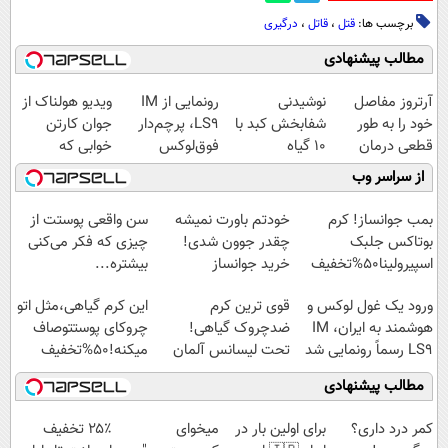
برچسب ها:
قتل
،
قاتل
،
درگیری
مطالب پیشنهادی
آرتروز مفاصل
نوشیدنی
رونمایی از IM
ویدیو هولناک از
خود را به طور
شفابخش کبد با
LS9، پرچم‌دار
جوان کارتن
قطعی درمان
10 گیاه
فوق‌لوکس
خوابی که
کنید!
موثر(تخفیف تا
EREV وارد بازار
میلیاردر شد.
از سراسر وب
◗پرسش‌نامه◖
امشب)
ایران شد
آموزش رایگان
بمب جوانساز! کرم
خودتم باورت نمیشه
سن واقعی پوستت از
بوتاکس جلبک
چقدر جوون شدی!
چیزی که فکر می‌کنی
اسپیرولینا50%تخفیف
خرید جوانساز
بیشتره...
اسپیرولینا با تخفیف
ورود یک غول لوکس و
قوی ترین کرم
این کرم گیاهی،مثل اتو
ویژه
هوشمند به ایران، IM
ضدچروک گیاهی!
چروکای پوستتوصاف
LS9 رسماً رونمایی شد
تحت لیسانس آلمان
میکنه!50%تخفیف
(40%تخفیف زمستانی)
مطالب پیشنهادی
کمر درد داری؟
برای اولین بار در
میخوای
۲۵٪ تخفیف