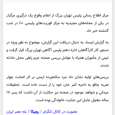
پیامک
سرگرمی
روانشناسی
فناوری
مرکز اطلاع رسانی پلیس تهران بزرگ از اعلام وقوع یک درگیری مرگبار
آشپزی
گوناگون
در یکی از محله‌های مجیدیه به مرکز فوریت‌های پلیسی ۱۱۰ در شب
دانلود
گذشته خبر داد.
حوادث
محیط زیست
به گزارش ایسنا، به دنبال دریافت این گزارش، موضوع به طور ویژه در
دستور کار کارآگاهان اداره دهم پلیس آگاهی تهران بزرگ قرار گرفت و
سلامت
تیمی از مأموران همراه با عوامل بررسی صحنه جرم راهی محل حادثه
فرهنگی
شدند.
بین الملل
بررسی‌های اولیه نشان داد مرد سالخورده‌ ارمنی بر اثر اصابت چهار
اجتماعی
ضربه چاقو به ناحیه کمر جان خود را از دست داده است. تحقیقات
حیات وحش
میدانی و شواهد موجود در صحنه نیز حکایت از آن داشت که پسر ۱۷
سیاست خارجی
ساله مقتول عامل این جنایت خانوادگی بوده است.
عضویت در کانال تلگرام
/
روبیکا
/
بله عصر ایران