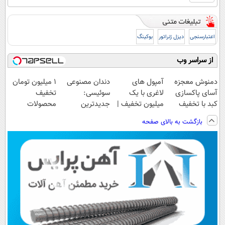
اعتبارسنجی
دیزل ژنراتور
بوکینگ
از سراسر وب
دمنوش معجزه
آمپول های
دندان مصنوعی
۱ میلیون تومان
آسای پاکسازی
لاغری با یک
سوئیسی:
تخفیف
کبد با تخفیف
میلیون تخفیف |
جدیدترین
محصولات
ویژه
ارسال از
فناوری اروپا،
لاغری؛ یک قدم
بازگشت به بالای صفحه
داروخانه های
سبک و مقاوم |
نزدیک‌تر به
معتبر
پرداخت قسطی
شروع کاهش
وزن