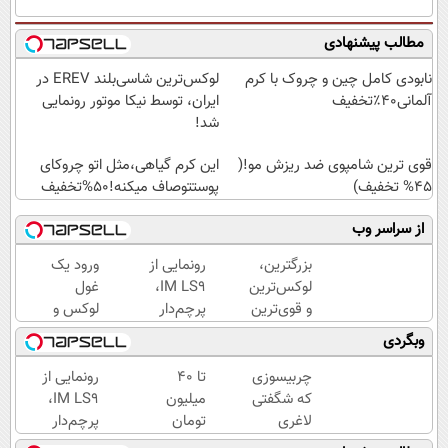
مطالب پیشنهادی
نابودی کامل چین و چروک با کرم
لوکس‌ترین شاسی‌بلند EREV در
آلمانی۴۰٪تخفیف
ایران، توسط نیکا موتور رونمایی
شد!
قوی ترین شامپوی ضد ریزش مو!(
این کرم گیاهی،مثل اتو چروکای
45% تخفیف)
پوستتوصاف میکنه!50%تخفیف
از سراسر وب
بزرگترین،
رونمایی از
ورود یک
لوکس‌ترین
IM LS9،
غول
و قوی‌ترین
پرچم‌دار
لوکس و
شاسی بلند
فوق‌لوکس
هوشمند
وبگردی
EREV در
EREV
به ایران،
در ایران
وارد بازار
IM LS9
چربیسوزی
تا 40
رونمایی از
رونمایی
ایران شد
رسماً
که شگفتی
میلیون
IM LS9،
شد
رونمایی
لاغری
تومان
پرچم‌دار
شد
آسان را
اعتبار
فوق‌لوکس