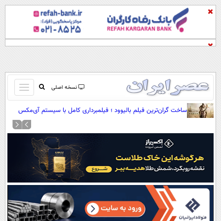
باز
نسخه اصلی
و
صفحه اول
ساخت گران‌ترین فیلم بالیوود ؛ فیلمبرداری کامل با سیستم آی‌مکس
بسته
مثل اودیسه
تماس با ما
کردن
آرشیو
منو
جستجو
نظرسنجی
آب و هوا
اوقات شرعی
پیوند ها
سواد زندگی