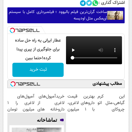
اشتراک گذاری :
ساخت گران‌ترین فیلم بالیوود ؛ فیلمبرداری کامل با سیستم
آی‌مکس مثل اودیسه
عطار ایرانی یه راه حل ساده
برای جلوگیری از پیری پیدا
کرده!حتما ببین
ثبت خرید
مطالب پیشنهادی
این کرم
بهترین قیمت
خریدآمپول‌های
آمپول‌های
گیاهی،مثل اتو
داروهای لاغری،
لاغری از
لاغری را ۱
چروکای
با ۱ میلیون
داروخانه های
میلیون تومان
پوستتوصاف
تخفیف و ارسال
اطرافت، ارسال
ارزان‌تر از
تماشاخانه
میکنه!50%تخفیف
از داروخانه‌
فوری همراه با
همه‌جا بخر!
پک یخ!