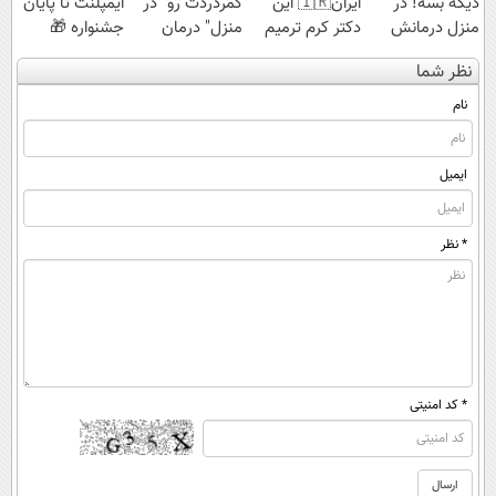
دیگه بسه! در
ایران🇮🇷 این
کمردردت رو "در
ایمپلنت تا پایان
منزل درمانش
دکتر کرم ترمیم
منزل" درمان
جشنواره 🎁
کن
کننده 23 روزه
کنی؟ (◂فیلم +
نظر شما
(◀پرسش‌نامه)
ساخت!
◂پرسش‌نامه)
نام
ایمیل
* نظر
* کد امنیتی