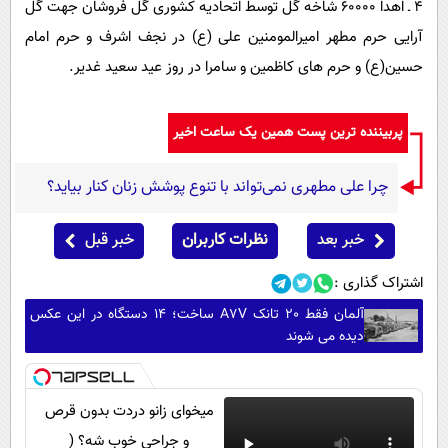
۴ ـ اهدا ۶۰۰۰۰ شاخه گل توسط اتحادیه کشوری گل فروشان جهت گل
آرایی حرم مطهر امیرالمومنین علی (ع) در نجف اشرف و حرم امام
حسین(ع) و حرم های کاظمین و سامرا در روز عید سعید غدیر.
پربیننده ترین پست همین یک ساعت اخیر
چرا علی مطهری نمی‌تواند با تنوع پوشش زنان کنار بیاید؟
خبر بعد
نظرات کاربران
خبر قبل
اشتراک گذاری :
آلمان فقط 20 تانک A7V ساخت؛ 14 دستگاه در این عکس
دیده می شوند
میخوای زانو دردت بدون قرص
و جراحی خوب شه؟ (