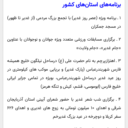
برنامه‌های استان‌های کشور
۱ ـ برنامه ویژه (عصر روز غدیر) با تجمع بزرگ مردمی (از غدیر تا ظهور)
در مسجد جمکران
۲ ـ برگزاری مسابقات ورزشی متعدد ویژه جوانان و نوجوانان با عناوین
«جام غدیر»، «جام ولایت»
۳ ـ اهتزازپرچم به نام حضرت علی (ع) درساحل نیلگون خلیج همیشه
فارس شهربندرعباس (پارک غدیر) و برپایی موکب های کیلومتری در
روز عید غدیر درساحل شهربندرعباس، بویژه در تمامی جزایر ایرانی
خلیج فارس (ابوموسی، قشم، کیش و تنگه هرمز)
۴ ـ برگزاری شب شعر غدیر با حضور شعرای آیینی استان آذربایجان
شرقی و اهدای ۱۰ میلیون تومانی به زوج های غدیری و اهدای ۶۲۶
سفر کربلا و دوچرخه در عید بزرگ غدیرخم