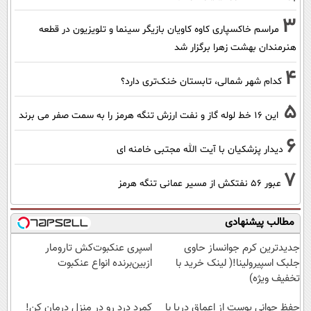
3
مراسم خاکسپاری کاوه کاویان بازیگر سینما و تلویزیون در قطعه
هنرمندان بهشت زهرا برگزار شد
4
کدام شهر شمالی، تابستان خنک‌تری دارد؟
5
این 16 خط لوله گاز و نفت ارزش تنگه هرمز را به سمت صفر می برند
6
دیدار پزشکیان با آیت الله مجتبی خامنه ای
7
عبور ۵۶ نفتکش از مسیر عمانی تنگه هرمز
مطالب پیشنهادی
جدیدترین کرم جوانساز حاوی
اسپری عنکبوت‌‌کش تارومار
جلبک اسپیرولینا!( لینک خرید با
ازبین‌برنده انواع عنکبوت
تخفیف ویژه)
حفظ جوانی پوست از اعماق دریا با
کمرد درد رو در منزل درمان کن!