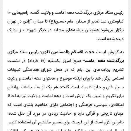
پیامک
سرگرمی
رئیس ستاد مرکزی بزرگداشت دهه امامت و ولایت گفت: راهپیمایی ۱۰
روانشناسی
فناوری
کیلومتری عید غدیر از میدان امام حسین(ع) تا میدان آزادی در تهران
آشپزی
گوناگون
برگزار می‌شود همچنین برنامه‌های مشابه در دیگر شهرها نیز تدارک
دانلود
حوادث
دیده شده است.
محیط زیست
به گزارش ایسنا،
حجت الاسلام والمسلمین تقوی- رئیس ستاد مرکزی
سلامت
بزرگداشت دهه امامت-
صبح امروز یکشنبه (۱۰ خرداد) در نشست
فرهنگی
تشریح‌ برنامه‌های این ایام که در محل شورای هماهنگی تبلیغات
اسلامی برگزار شد با بیان اینکه موضوع و محتوای دهه امامت و ولایت
بین الملل
بسیار غنی و حایز اهمیت است گفت: هر یک از مناسبت‌ها، بهانه‌ای
اجتماعی
برای تکریم و تبیین یک ارزش است و دهه امامت و ولایت نیز به لحاظ
حیات وحش
اعتقادی، سیاسی، فرهنگی و اجتماعی دارای مفاهیم بلندی است که
سیاست خارجی
مبنای تاریخی و قرآنی دارد و احادیث زیادی در مورد آن نقل شده،
بنابراین لازم است از این فرصت برای تفسیر مفاهیم آن استفاده کنیم.