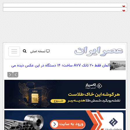
باز
نسخه اصلی
و
صفحه اول
آلمان فقط 20 تانک A7V ساخت؛ 14 دستگاه در این عکس دیده می
بسته
شوند
تماس با ما
کردن
آرشیو
منو
جستجو
نظرسنجی
آب و هوا
اوقات شرعی
پیوند ها
سواد زندگی