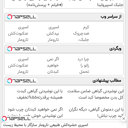
جلبک اسپیرولینا
(◂فیلم + پرسش‌نامه)
از سراسر وب
کرم
اسپری
اسپری
ضدچروک
بیدکش
عنکبوت‌‌کش
جلبک،
تارومار
تارومار
جوانسازی
با
ازبین‌برنده
وبگردی
طبیعی
اثرفوری
انواع
پوست
،
عنکبوت
چرا درد
اگر نمی
اسپری
شما40%تخفیف
محافظ
زانو را
خواهید
عنکبوت‌‌کش
لباس
تحمل
کبدتان
تارومار
در
می‌کنی؟
چرب
ازبین‌برنده
مطالب پیشنهادی
مقابل
خیلی
شود این
انواع
بید
ساده
نوشیدنی
عنکبوت
این نوشیدنی گیاهی ضامن سلامت
با این نوشیدنی گیاهی کبدت
درمنزل
خوش
کل بدن مخصوصا کبد است
همیشه پرقدرته55%تخفیف
درمانش
طعم را
کن
با این دمنوش گیاهی، دیگه نگران
بنوشید
اگر نمی خواهید کبدتان چرب شود
کبد چرب نباش!
این نوشیدنی خوش طعم را بنوشید
اسپری حشره‌کش طبیعی تارومار سازگار با محیط زیست