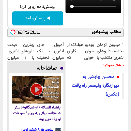
پرسش‌نامه رو پر کن)
◀ پرسش‌نامه
مطالب پیشنهادی
۱ میلیون تومان
ویدیو هولناک از
آمپول های
بهترین قیمت
تخفیف داروهای
جوان کارتن
لاغری با یک
داروهای لاغری،
لاغری منتخب با
خوابی که
میلیون تخفیف
با ۱ میلیون
ارسال از
میلیاردر شد.
| ارسال از
تخفیف و ارسال
بیشتر بخوانید:
تماشاخانه
داروخانه
آموزش رایگان
داروخانه های
از داروخانه‌
محسن چاوشی به
نزدیکت
معتبر
دیوارنگاره ولیعصر راه یافت
(عکس)
پارتیا، افسانه «آن‌شیگائو»؛ سفر
شاهزاده ایرانی به چین / سوغات
او یک دین بود
ساعت ۸:۱۵ ششم اوت ؛