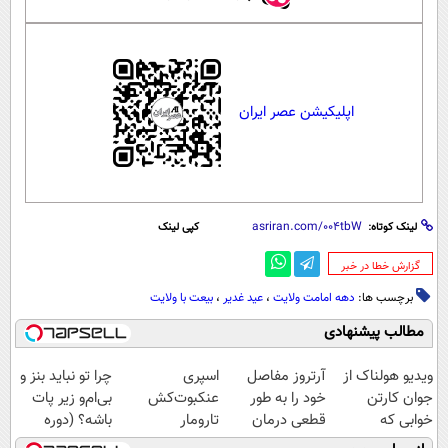
اپلیکیشن عصر ایران
لینک کوتاه:
کپی لینک
‌گزارش خطا در خبر
برچسب ها:
دهه امامت ولایت
،
عید غدیر
،
بیعت با ولایت
مطالب پیشنهادی
ویدیو هولناک از
آرتروز مفاصل
اسپری
چرا تو نباید بنز و
جوان کارتن
خود را به طور
عنکبوت‌‌کش
بی‌ام‌و زیر پات
خوابی که
قطعی درمان
تارومار
باشه؟ (دوره
میلیاردر شد.
کنید!
ازبین‌برنده انواع
رایگان درآمد