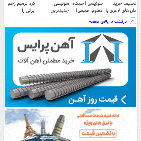
تخفیف خرید
سوئیسی | سبک،
سوئیسی:
کرم ترمیم زخم
داروهای لاغری با
مقاوم، طبیعی!
جدیدترین
ایرانی را
ارسال از
ویزیت
فناوری اروپا،
ساخت!!!
بازگشت به بالای صفحه
داروخانه و پک
رایگان+پرداخت
سبک و مقاوم |
یخ!
اقساطی😍
پرداخت قسطی