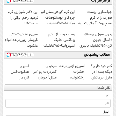
از سراسر وب
آموزش رایگان
◗پرسش‌نامه◖
عنکبوت
میلیاردی)
جوانسازی پوست
این کرم گیاهی،مثل اتو
این دکتر شیرازی کرم
صورت را با کرم
چروکای پوستتوصاف
ترمیم زخم ایرانی را
ضدچروک آلمانی تجربه
میکنه!50%تخفیف
ساخت!!!
کنید!
بدون سوزن پوستتو
بمب جوانساز! کرم
اسپری عنکبوت‌‌کش
10سال جوون
بوتاکس جلبک
تارومار ازبین‌برنده انواع
کن50%تخفیف پاییزی
اسپیرولینا50%تخفیف
عنکبوت
مطالب پیشنهادی
کمر درد داری؟
اسپری ازبین‌برنده
میخوای
اسپری
دیگه بسه! در
حشرات
کمردردت رو "در
عنکبوت‌‌کش
منزل درمانش
رختخواب،
منزل" درمان
تارومار
کن
مناسب برای
کنی؟ (◂فیلم +
ازبین‌برنده انواع
نظر شما
(◀پرسش‌نامه)
مقابله با انواع
◂پرسش‌نامه)
عنکبوت
ساس
نام
ایمیل