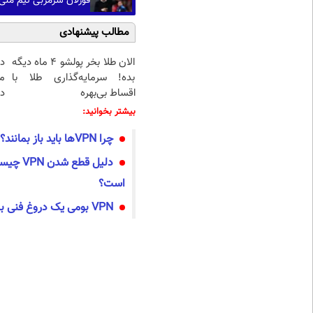
فورلان سرمربی تیم ملی 
مطالب پیشنهادی
الان طلا بخر پولشو 4 ماه دیگه
د
بده! سرمایه‌گذاری طلا با
م
اقساط بی‌بهره
دا
بیشتر بخوانید:
چرا VPNها باید باز بمانند؟
دلیل قطع
است؟
VPN بومی یک دروغ فنی بزرگ بود؟