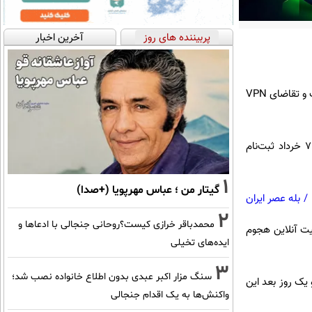
پربیننده های روز
آخرین اخبار
همزمان با فرآیند بازگشایی تدریجی اینترنت در ایران، آمارها از رشد انفجاری استفاده از ابزارهای دورزدن محدودیت و تقاضای VPN
به گزارش دیجیاتو، سرویس بین‌المللی Proton VPN با انتشار نموداری اعلام کرده که در مدت ۳ روز از ۴ تا ۷ خرداد ثبت‌نام
1
گیتار من ؛ عباس مهرپویا (+صدا)
/
بله عصر ایران
2
محمدباقر خرازی کیست؟روحانی جنجالی با ادعاها و
نیت آنلاین هجوم
ایده‌های تخیلی
3
سنگ مزار اکبر عبدی بدون اطلاع خانواده نصب شد؛
شدی ۶هزار درصدی را نشان داد و یک روز بعد این
واکنش‌ها به یک اقدام جنجالی