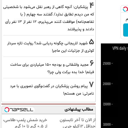
4
پزشکیان‌: آنچه گاهی از رهبر نقل می‌شود با شخصیتی
که من دیدم تطابق ندارد/ گفتند سه چهارم ( با
تفاهم‌نامه) موافقت کنند می‌پذیرم، 12 نفر از 13 نفر رأی
دادند و پذیرفتند
5
شهید لاریجانی چگونه ردیابی شد؟ روایت تازه سردار
کوثری از جزئیات این ماجرا
6
مجید واشقانی و بودجه 150 میلیاردی برای ساخت
فیلم! خدا بده برکت ولی چرا؟
7
پیام روشن پزشکیان در گفت‌و‌گوی تصویری با مرد
نامرئی: من هستم!
مطالب پیشنهادی
از الان تا آخر تابستون
خرید شمش پلمپ طلاسی،
حداقل 12کیلو چربی
از ۰.۵ گرم تا ۱۰ گرم