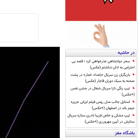
در حاشیه
سحر دولتشاهی عذرخواهی کرد ؛ قصد بی
احترامی به اذان نداشتم (عکس)
بازیگران زن سریال «بامداد خمار» در پشت
صحنه به سبک دوران قاجار (عکس)
تیپ رنگی تارا سریال شغال در جشن نفس
(+عکس)
استایل جالب مدل روس فیلم ایرانی جزیره
جیمز باند در اصفهان (+عکس)
تیپ مشکی و خاص فریبا نادری ستاره سریال
ستایش در آیین مهرورزی (+عکس)
باشگاه مغز