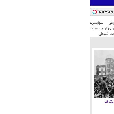
عی سوئیسی:
وری اروپا، سبک
اخت قسطی
 دیگ قیر