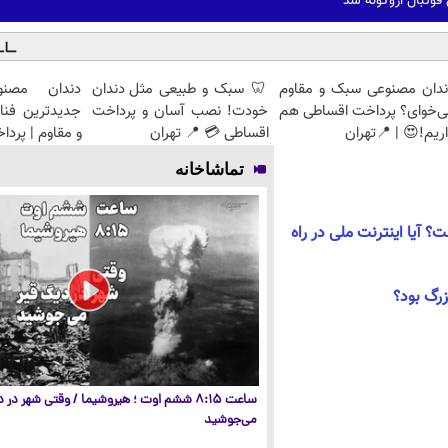
فوتبال اروگوئه شد
ندان مصنوعی سبک و مقاوم
🦷 سبک و طبیعی مثل دندان
دندان مصنو
ی‌خوای؟ پرداخت اقساطی هم
خودت! نصب آسان و پرداخت
جدیدترین فنا
ریم!😍 | 📍تهران
اقساطی 💳 📍 تهران
و مقاوم | پرد
تماشاخانه
 شدن VPN چیست؟ آیا اینترنت ملی در راه
ساعت ۸:۱۵ ششم اوت ؛ هیروشیما / وقتی شهر در
می‌جوشید