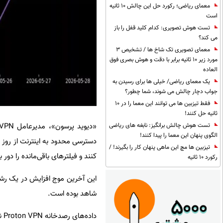
معمای ریاضی؛ رکورد حل این چالش 10 ثانیه
است
تست هوش تصویری: کدام کلید قفل را باز
می کند؟
معمای تصویری تک شاخ ها / تشخیص 3
مورد زیر 10 ثانیه برابر با دقت و هوش بصری فوق
العاده
یک معمای ریاضی/ خیلی ها برای رسیدن به
جواب دچار چالش می شوند، شما چطور؟
فقط تیزبین ها می توانند این معما را در 10
ثانیه حل کنند!
تست هوش چالش برانگیز: نابغه های ریاضی
الگوی پنهان این معما را پیدا کنند!
تیزبین ها مچ این ماهی پنهان کار را بگیرند! /
کنند و فیلترهای باقی‌مانده را دور بز
رکورد 10 ثانیه
شاهد بوده است.