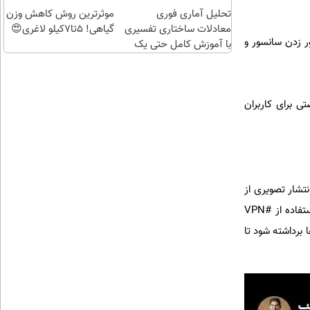
تهران
تحلیل آماری فوری
موثرترین روش کاهش وزن
معادلات ساختاری تفسیری
گیاهی! 5تا۷کیلو لاغری😍
ر زدن سانسور و
با آموزش کامل حتی یک
روزه !!
ی برای کاربران
تشار تصویری از
داده‌های ثبت‌نام VPN نوشت: «در چند روز اخیر ثبت‌نام VPNها تا +۲۵۰۰۰٪ رشد کرده است. این حجم از استفاده از #VPN
برداشته شود تا