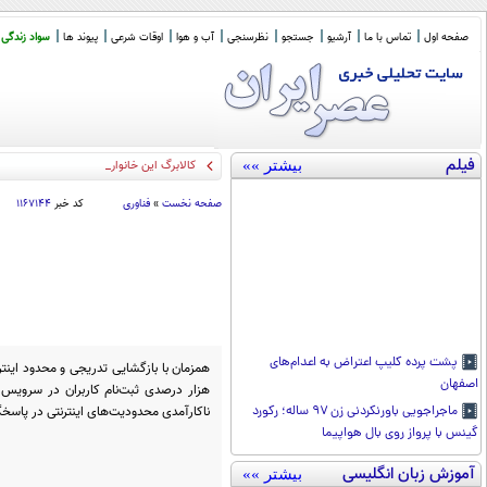
صفحه اول
تماس با ما
آرشیو
جستجو
نظرسنجی
آب و هوا
اوقات شرعی
پیوند ها
سواد زندگی
فیلم
بیشتر »»
کالابرگ این خانوارها شارژ شد
صفحه نخست
»
فناوری
کد خبر
۱۱۶۷۱۴۴
پشت پرده کلیپ اعتراض به اعدام‌های
اصفهان
ناکارآمدی محدودیت‌های اینترنتی در پاسخگ
ماجراجویی باورنکردنی زن ۹۷ ساله؛ رکورد
گینس با پرواز روی بال هواپیما
آموزش زبان انگلیسی
بیشتر »»