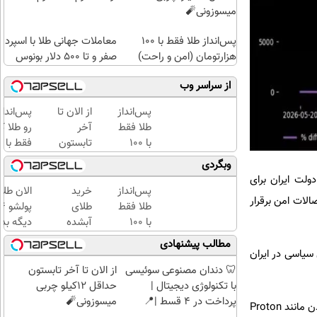
میسوزونی🧨
پس‌انداز طلا فقط با ۱۰۰
معاملات جهانی طلا با اسپرد
هزارتومان (امن و راحت)
صفر و تا ۵۰۰ دلار بونوس
از سراسر وب
پس‌انداز
از الان تا
پس‌اندا
طلا فقط
آخر
رو طلا ک
با ۱۰۰
تابستون
فقط با چ
هزارتومان
حداقل
کلیک با
وبگردی
(امن و
12کیلو
حداقل‌ت
ح دی ماه ۱۴۰۴ بازگشته و با اجازه دولت ایران برای
راحت)
چربی
مبلغ...
پس‌انداز
خرید
الان طلا
 سمت سرویس‌های VPN هجوم آوردند تا اتصالات امن برقرار
میسوزونی
طلا فقط
طلای
🧨
با ۱۰۰
آبشده
دیگه بده
هزارتومان
حتی با
سرمایه‌گ
مطالب پیشنهادی
(امن و
۱۰۰هزارتومان
طلا با ا
ی فیلترینگ و ناآرامی‌های سیاسی در ایران
راحت)
بی‌بهره
🦷 دندان مصنوعی سوئیسی
از الان تا آخر تابستون
با تکنولوژی دیجیتال |
حداقل 12کیلو چربی
پرداخت در 4 قسط |📍
میسوزونی🧨
داده‌های رصدخانه Proton VPN نشان می‌دهد که هرگاه دسترسی محدود می‌شود، تقاضا برای ابزارهای امن دورزدن مانند Proton