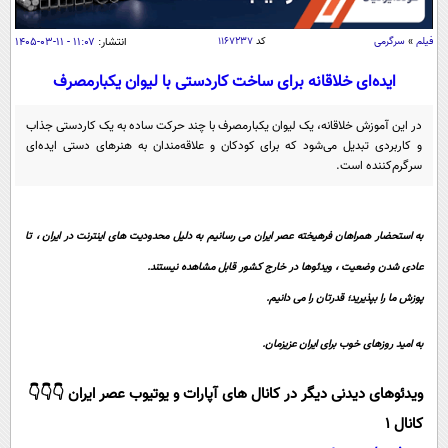
سیاسی
اقتصاد
فیلم
»
سرگرمی
کد
۱۱۶۷۲۳۷
انتشار:
۱۱:۰۷ - ۱۱-۰۳-۱۴۰۵
جامعه
اقتصادی
ایده‌ای خلاقانه برای ساخت کاردستی با لیوان یکبارمصرف
ورزشی
اجتماعی
خودرو
در این آموزش خلاقانه، یک لیوان یکبارمصرف با چند حرکت ساده به یک کاردستی جذاب
بین الملل
و کاربردی تبدیل می‌شود که برای کودکان و علاقه‌مندان به هنر‌های دستی ایده‌ای
حوادث
سرگرم‌کننده است.
فرهنگ و هنر
سیاست خارجی
سلامت
علم و دانش
یک برش دانایی
به استحضار همراهان فرهیخته عصر ایران می رسانیم به دلیل محدودیت های اینترنت در ایران ، تا
قرآن
فناوری و It
محیط زیست
عادی شدن وضعیت ، ویدئوها در خارج کشور قابل مشاهده نیستند.
گوناگون
علمی
سفر و تفریح
پوزش ما را بپذیرید؛ قدرتان را می دانیم.
فیلم
سرگرمی
اخبار کریپتو
به امید روزهای خوب برای ایران عزیزمان.
عصر ایران 2
اقتصاد
باشگاه مغز
آموزش زبان
خواندنی ها و دیدنی ها
ورزش
مجله تصویری سلاح
ویدئوهای دیدنی دیگر در کانال های آپارات و یوتیوب عصر ایران 👇👇👇
داستان کوتاه
سیاست
کانال 1