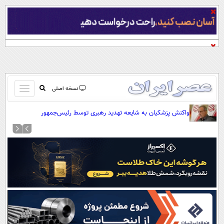
باز
نسخه اصلی
و
صفحه اول
واکنش پزشکیان به شایعه تهدید رهبری توسط رئیس‌جمهور
بسته
تماس با ما
کردن
آرشیو
منو
جستجو
نظرسنجی
آب و هوا
اوقات شرعی
پیوند ها
سواد زندگی