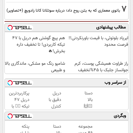
7
بانوی معماری که به بتن روح داد؛ درباره سوتلانا کانا رادویچ (+تصاویر)
مطالب پیشنهادی
ایرپاد بلوتوثی، با قیمت باورنکردنی!!
هم پیچ گوشتی هم دریل با 47
فرصت محدود
تیکه کاربردی! تا تخفیف داره
بخرش!🔥
راز طراوت همیشگی پوست، کرم
شامپو رنگ مو مشکی، ماندگاری بالا
جوانساز جلبک با 45%تخفیف
و طبیعی
از سراسر وب
دستا
دریل
پرکاربردترین
بالا
دقیق با
دریل 47
🙌🏻
کنترل
تیکه 👈🏻 با
قیمت
سرعت
کمترین
وبگردی
و
اتوماتیک
قیمت 🔥
قدرته
🎯
مجموعه
دستا
پنکه
این
(مجموعه