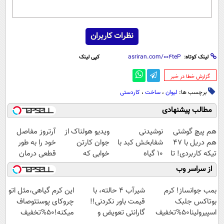
نظرات کاربران
لینک کوتاه:
کپی لینک
‌گزارش خطا در خبر
برچسب ها:
لیوان
،
ساخت
،
کاردستی
مطالب پیشنهادی
هم پیچ گوشتی
نوشیدنی
ویدیو هولناک از
آرتروز مفاصل
هم دریل با 47
شفابخش کبد با
جوان کارتن
خود را به طور
تیکه کاربردی! تا
10 گیاه
خوابی که
قطعی درمان
تخفیف داره
موثر(تخفیف تا
میلیاردر شد.
کنید!
از سراسر وب
بخرش!🔥
امشب)
آموزش رایگان
◗پرسش‌نامه◖
بمب جوانساز! کرم
شیر‌آب ۴ حالته، با
این کرم گیاهی،مثل اتو
بوتاکس جلبک
قیمت باور نکردنی!!
چروکای پوستتوصاف
اسپیرولینا50%تخفیف
گارانتی تعویض و
میکنه!50%تخفیف
برگشت