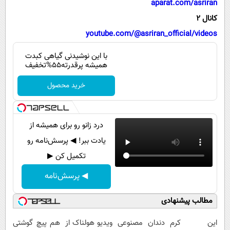
aparat.com/asriran
پیامک
سرگرمی
کانال 2
روانشناسی
فناوری
youtube.com/@asriran_official/videos
آشپزی
گوناگون
با این نوشیدنی گیاهی کبدت
دانلود
حوادث
همیشه پرقدرته55%تخفیف
محیط زیست
خرید محصول
سلامت
فرهنگی
درد زانو رو برای همیشه از
بین الملل
یادت ببر! ◀ پرسش‌نامه رو
تکمیل کن ▶
اجتماعی
◀ پرسش‌نامه
حیات وحش
سیاست خارجی
مطالب پیشنهادی
این کرم
دندان مصنوعی
ویدیو هولناک از
هم پیچ گوشتی