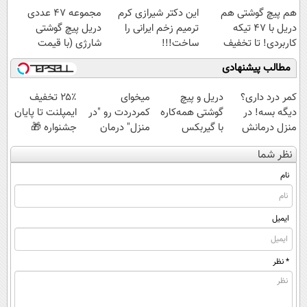
هم پیچ گوشتی هم
این دکتر شیرازی کرم
مجموعه 47 عددی
دریل با 47 تیکه
ترمیم زخم ایرانی را
دریل پیچ گوشتی
کاربردی! تا تخفیف
ساخت!!!
شارژی‌ (با قیمت
داره بخرش!🔥
فوق‌العاده)
مطالب پیشنهادی
کمر درد داری؟
دریل و پیچ
میخوای
۲۵٪ تخفیف
دیگه بسه! در
گوشتی همه‌کاره
کمردردت رو "در
ایمپلنت تا پایان
منزل درمانش
با گیربکس
منزل" درمان
جشنواره 🎁
کن
هوشمند ⚙️
کنی؟ (◂فیلم +
نظر شما
(◀پرسش‌نامه)
(نصف قیمت
◂پرسش‌نامه)
بازار🔥)
نام
ایمیل
* نظر