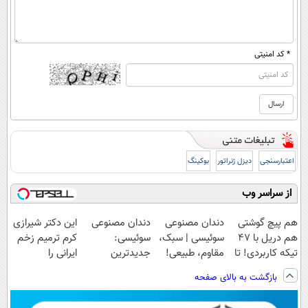
* کد امنیتی
اعتبارسنجی
دیزل ژنراتور
بوکینگ
از سراسر وب
هم پیچ گوشتی
دندان مصنوعی
دندان مصنوعی
این دکتر شیرازی
هم دریل با 47
سوئیسی | سبک،
سوئیسی:
کرم ترمیم زخم
تیکه کاربردی! تا
مقاوم، طبیعی!
جدیدترین
ایرانی را
تخفیف داره
ویزیت
فناوری اروپا،
ساخت!!!
بازگشت به بالای صفحه
بخرش!🔥
رایگان+پرداخت
سبک و مقاوم |
اقساطی😍
پرداخت قسطی