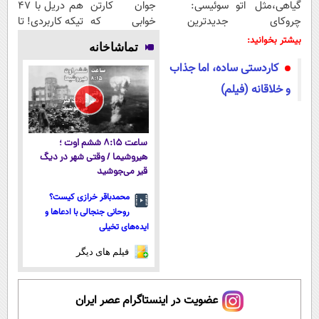
گیاهی،مثل اتو
سوئیسی:
جوان کارتن
هم دریل با 47
چروکای
جدیدترین
خوابی که
تیکه کاربردی! تا
پوستتوصاف
فناوری اروپا،
میلیاردر شد.
تخفیف داره
بیشتر بخوانید:
تماشاخانه
میکنه!50%تخفیف
سبک و مقاوم |
آموزش رایگان
بخرش!🔥
کاردستی ساده، اما جذاب
پرداخت قسطی
و خلاقانه (فیلم)
ساعت ۸:۱۵ ششم اوت ؛
هیروشیما / وقتی شهر در دیگ
قیر می‌جوشید
محمدباقر خرازی کیست؟
روحانی جنجالی با ادعاها و
ایده‌های تخیلی
فیلم های دیگر
عضویت در اینستاگرام عصر ایران