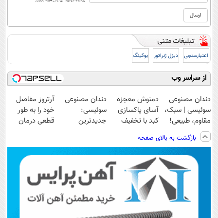
اعتبارسنجی
دیزل ژنراتور
بوکینگ
از سراسر وب
دندان مصنوعی
دمنوش معجزه
دندان مصنوعی
آرتروز مفاصل
سوئیسی | سبک،
آسای پاکسازی
سوئیسی:
خود را به طور
مقاوم، طبیعی!
کبد با تخفیف
جدیدترین
قطعی درمان
ویزیت
ویژه
فناوری اروپا،
کنید!
بازگشت به بالای صفحه
رایگان+پرداخت
سبک و مقاوم |
◗پرسش‌نامه◖
اقساطی😍
پرداخت قسطی