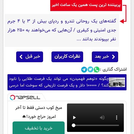
پربیننده ترین پست همین یک ساعت اخیر
گفته‌های یک روحانی تندرو و ردپای بیش از ۳ یا ۴ جرم
جدی امنیتی و کیفری / آن‌هایی که می‌خواهند به ۲۵۰ هزار
نفر بپیوندند بدانند ...
خبر بعد
نظرات کاربران
خبر قبل
اشتراک گذاری :
چگونه «توهم فهمیدن» می تواند یک فرصت طلایی را نابود
کند؟ / 100000 دلار و یک فرصت تاریخی که سوخت اما درسی
برای مدیران شد
میخ کوب دستی فقط تا آخر
امروز حراج خورد!🔥
خرید با تخفیف