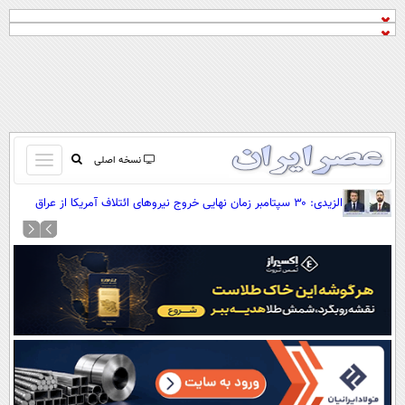
باز
نسخه اصلی
و
صفحه اول
الزیدی: ۳۰ سپتامبر زمان نهایی خروج نیروهای ائتلاف آمریکا از عراق
بسته
است
تماس با ما
کردن
آرشیو
منو
جستجو
نظرسنجی
آب و هوا
اوقات شرعی
پیوند ها
سواد زندگی