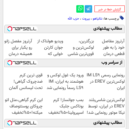
‌گزارش خطا در خبر
برچسب ها:
نتانیاهو
،
بیروت
،
حزب الله
مطالب پیشنهادی
آرتروز مفاصل
بزرگترین،
ویدیو هولناک از
آرتروز مفصل زانو
خود را به طور
لوکس‌ترین و
جوان کارتن
رو یکبار برای
قطعی درمان
قوی‌ترین شاسی
خوابی که
همیشه درمان
کنید!
بلند EREV در در
میلیاردر شد.
کن!
از سراسر وب
◗پرسش‌نامه◖
ایران رونمایی
آموزش رایگان
◗پرسش‌نامه◖
شد
رونمایی رسمی IM LS9
ورود یک غول لوکس و
قوی ترین کرم
لوکس‌ترین EREV در
هوشمند به ایران، IM
ضدچروک گیاهی!
ایران
LS9 رسماً رونمایی شد
تحت لیسانس آلمان
(40%تخفیف زمستانی)
لوکس‌ترین شاسی‌بلند
بمب جوانساز! کرم
این کرم گیاهی،مثل اتو
EREV در ایران، توسط
بوتاکس جلبک
چروکای پوستتوصاف
نیکا موتور رونمایی شد!
اسپیرولینا50%تخفیف
میکنه!50%تخفیف
مطالب پیشنهادی