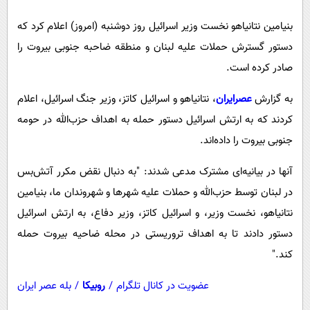
پیامک
سرگرمی
بنیامین نتانیاهو نخست وزیر اسرائیل روز دوشنبه (امروز) اعلام کرد که
روانشناسی
فناوری
دستور گسترش حملات علیه لبنان و منطقه ضاحبه جنوبی بیروت را
آشپزی
گوناگون
صادر کرده است.
دانلود
حوادث
به گزارش
عصرایران
، نتانیاهو و اسرائیل کاتز، وزیر جنگ اسرائیل، اعلام
محیط زیست
کردند که به ارتش اسرائیل دستور حمله به اهداف حزب‌الله در حومه
سلامت
جنوبی بیروت را داده‌اند.
فرهنگی
آنها در بیانیه‌ای مشترک مدعی شدند: "به دنبال نقض مکرر آتش‌بس
بین الملل
در لبنان توسط حزب‌الله و حملات علیه شهرها و شهروندان ما، بنیامین
نتانیاهو، نخست وزیر، و اسرائیل کاتز، وزیر دفاع، به ارتش اسرائیل
اجتماعی
دستور دادند تا به اهداف تروریستی در محله ضاحیه بیروت حمله
حیات وحش
کند."
سیاست خارجی
عضویت در کانال تلگرام
/
روبیکا
/
بله عصر ایران