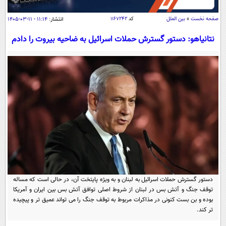
سیاسی
صفحه نخست
»
بین الملل
کد
۱۱۶۷۲۴۲
انتشار:
۱۱:۱۴ - ۱۱-۰۳-۱۴۰۵
اقتصاد
جامعه
نتانیاهو: دستور گسترش حملات اسرائیل به ضاحیه بیروت را دادم
اقتصادی
ورزشی
اجتماعی
خودرو
بین الملل
حوادث
فرهنگ و هنر
سیاست خارجی
سلامت
علم و دانش
یک برش دانایی
قرآن
فناوری و It
محیط زیست
گوناگون
علمی
سفر و تفریح
فیلم
سرگرمی
اخبار کریپتو
عصر ایران 2
اقتصاد
باشگاه مغز
دستور گسترش حملات اسرائیل به لبنان و به ویژه پایتخت آن، در حالی است که مساله
توقف جنگ و آتش بس در لبنان از شروط اصلی توافق آتش بس بین ایران و آمریکا
آموزش زبان
خواندنی ها و دیدنی ها
ورزش
مجله تصویری سلاح
بوده و بن بست کنونی در مذاکرات مربوط به توقف جنگ را می تواند عمیق تر و پیچیده
تر کند.
داستان کوتاه
سیاست