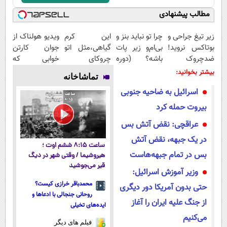
مطالب پیشنهادی
زیر تیغ جراحی و
چرا تو نباید بنز و
این کرم
ویدیو هولناک از
بوتاکس نروید!
بی‌ام‌و زیر پات
گیاهی،مثل اتو
جوان کارتن
ضدچروک
باشه؟ (دوره
چروکای
خوابی که
جلبک
رایگان درآمد
پوستتوصاف
میلیاردر شد.
بیشتر بخوانید:
تماشاخانه
با40%تخفیف
میلیاردی)
میکنه!50%تخفیف
آموزش رایگان
اسرائیل به ضاحیه جنوبی
بیروت حمله کرد
عراقچی: نقض آتش بس
در یک جبهه، نقض آتش
ساعت ۸:۱۵ ششم اوت ؛
بس در تمام جبهه‌هاست
هیروشیما / وقتی شهر در دیگ
قیر می‌جوشید
وزیر آموزش اسرائیل:
محمدباقر خرازی کیست؟
حتی بدون آمریکا دور دیگری
روحانی جنجالی با ادعاها و
از جنگ علیه ایران را آغاز
ایده‌های تخیلی
می‌کنیم
فیلم های دیگر