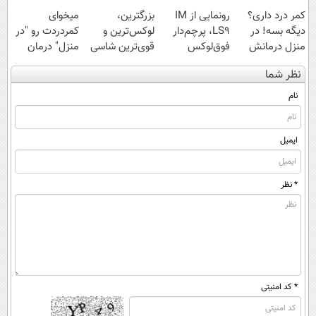
کمر درد داری؟
رونمایی از IM
بزرگترین،
میخوای
دیگه بسه! در
LS9، پرچم‌دار
لوکس‌ترین و
کمردردت رو "در
منزل درمانش
فوق‌لوکس
قوی‌ترین شاسی
منزل" درمان
کن
EREV وارد بازار
بلند EREV در در
کنی؟ (◂فیلم +
نظر شما
(◀پرسش‌نامه)
ایران شد
ایران رونمایی
◂پرسش‌نامه)
شد
نام
ایمیل
* نظر
* کد امنیتی