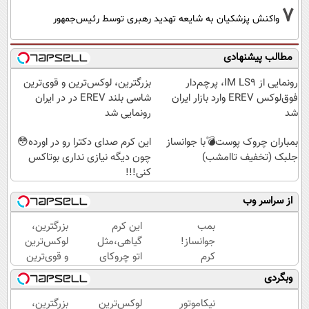
7
واکنش پزشکیان به شایعه تهدید رهبری توسط رئیس‌جمهور
مطالب پیشنهادی
رونمایی از IM LS9، پرچم‌دار
بزرگترین، لوکس‌ترین و قوی‌ترین
فوق‌لوکس EREV وارد بازار ایران
شاسی بلند EREV در در ایران
شد
رونمایی شد
بمباران چروک پوست💣با جوانساز
این کرم صدای دکترا رو در اورده😳
جلبک (تخفیف تاامشب)
چون دیگه نیازی نداری بوتاکس
کنی!!!
از سراسر وب
بمب
این کرم
بزرگترین،
جوانساز!
گیاهی،مثل
لوکس‌ترین
کرم
اتو چروکای
و قوی‌ترین
بوتاکس
پوستتوصاف
شاسی بلند
وبگردی
جلبک
میکنه!50%تخفیف
EREV در
اسپیرولینا50%تخفیف
در ایران
نیکاموتور
لوکس‌ترین
بزرگترین،