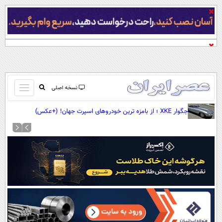
باز
نسخه اصلی
و
صفحه اول
جگوار XKE ؛ از بامزه ترین خودروهای اسپرت جهان! (+عکس)
بسته
تماس با ما
کردن
آرشیو
منو
جستجو
نظرسنجی
آب و هوا
اوقات شرعی
پیوند ها
سواد زندگی