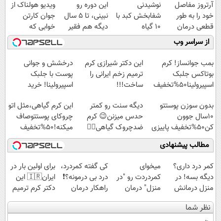
آرتروز مفاصل
نوشیدنی
این دوره رو
ویدیو هولناک از
خود را به طور
شفابخش کبد با
نبینی، تا 5 سال
جوان کارتن
قطعی درمان
10 گیاه
دیگه هم فقیر
خوابی که
کنید!
موثر(تخفیف تا
می‌مونی! همین
میلیاردر شد.
از سراسر وب
◗پرسش‌نامه◖
امشب)
الان ثبت نام کن
آموزش رایگان
بمب جوانساز! کرم
این دکتر شیرازی کرم
درخشش و جوانی
بوتاکس جلبک
ترمیم زخم ایرانی را
پوست با جلبک
اسپیرولینا50%تخفیف
ساخت!!!
اسپیرولینا! خرید
محصول با تخفیف ویژه
بدون سوزن پوستتو
دیگه سنت رو کمتر
این کرم گیاهی،مثل اتو
10سال جوون
حدس میزنن😉 کرم
چروکای پوستتوصاف
کن50%تخفیف پاییزی
ضدچروک گیاهی👈🏻
میکنه!50%تخفیف
45%تخفیف
مطالب پیشنهادی
کمر درد داری؟
میخوای
کی گفته کمردرد،
برای اولین بار در
دیگه بسه! در
کمردردت رو "در
درد بی درمونه؟❗
ایران🇮🇷 این
منزل درمانش
منزل" درمان
راهکار درمان
دکتر کرم ترمیم
کن
کنی؟ (◂فیلم +
+پرسشنامه
کننده 23 روزه
نظر شما
(◀پرسش‌نامه)
◂پرسش‌نامه)
ساخت!