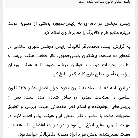
باشد، مغایر قانون شناخته شده است.
پیامک
سرگرمی
روانشناسی
فناوری
رئیس مجلس در نامه‌ای به رئیس‌جمهور، بخشی از مصوبه دولت
آشپزی
گوناگون
درباره منابع طرح کالابرگ را مغایر قانون اعلام کرد.
دانلود
حوادث
به گزارش ایسنا، محمدباقر قالیباف رئیس مجلس شورای اسلامی در
محیط زیست
نامه‌ای به مسعود پزشکیان رئیس‌جمهور، نظر قطعی هیئت بررسی و
سلامت
تطبیق مصوبات دولت با قوانین درباره تصویب‌نامه هیئت وزیران
فرهنگی
پیرامون تأمین منابع طرح کالابرگ را ابلاغ کرد.
بین الملل
در این نامه که با استناد به قانون نحوه اجرای اصول ۸۵ و ۱۳۸ قانون
اجتماعی
اساسی و اصلاحات بعدی آن صادر شده، آمده است: پس از
حیات وحش
بررسی‌های انجام‌شده و اعلام نظر مقدماتی هیئت بررسی و تطبیق
مصوبات دولت با قوانین، نظر قطعی این هیئت برای اقدام لازم در
سیاست خارجی
مهلت قانونی مقرر ابلاغ می‌شود و در صورت انقضای یک هفته از
مهلت تعیین‌شده، بخش مورد ایراد مصوبه ملغی‌الاثر خواهد بود.