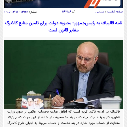
سیاسی
اقتصاد
صفحه نخست
»
سیاسی
کد
۱۱۶۷۲۸۶
انتشار:
۱۳:۴۸ - ۱۱-۰۳-۱۴۰۵
جامعه
اقتصادی
نامه قالیباف به رئیس‌جمهور: مصوبه دولت برای تامین منابع کالابرگ
مغایر قانون است
ورزشی
اجتماعی
خودرو
بین الملل
حوادث
فرهنگ و هنر
سیاست خارجی
سلامت
علم و دانش
یک برش دانایی
قرآن
فناوری و It
محیط زیست
گوناگون
علمی
سفر و تفریح
فیلم
سرگرمی
اخبار کریپتو
عصر ایران 2
اقتصاد
باشگاه مغز
آموزش زبان
خواندنی ها و دیدنی ها
ورزش
مجله تصویری سلاح
قالیباف در ادامه تأکید کرده است که اطلاق عبارت «حساب اعلامی از سوی وزارت
تعاون، کار و رفاه اجتماعی» که در بند ۱۰ مصوبه ذکر شده، از این جهت که می‌تواند
داستان کوتاه
سیاست
متفاوت از حساب مورد اشاره در بند نخست و حساب مربوط به اجرای طرح کالابرگ