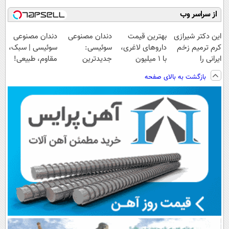
از سراسر وب
این دکتر شیرازی
بهترین قیمت
دندان مصنوعی
دندان مصنوعی
کرم ترمیم زخم
داروهای لاغری،
سوئیسی:
سوئیسی | سبک،
ایرانی را
با ۱ میلیون
جدیدترین
مقاوم، طبیعی!
ساخت!!!
تخفیف و ارسال
فناوری اروپا،
ویزیت
بازگشت به بالای صفحه
از داروخانه‌
سبک و مقاوم |
رایگان+پرداخت
پرداخت قسطی
اقساطی😍