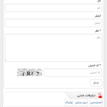
نام
ایمیل
* نظر
* کد امنیتی
اعتبارسنجی
دیزل ژنراتور
بوکینگ