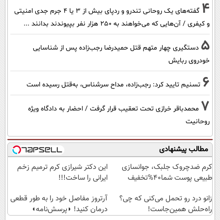
4
گفته‌های یک روحانی تندرو و ردپای بیش از ۳ یا ۴ جرم جدی امنیتی
و کیفری / آن‌هایی که می‌خواهند به ۲۵۰ هزار نفر بپیوندند بدانند ...
5
دستگیری چهار متهم قتل حمیدرضا رجب‌زاده پس از شناسایی
خودروی ربایش
6
تسنیم تایید کرد: رجب‌زاده، مداح سرشناس، به‌قتل رسیده است
7
محمدباقر خرازی تحت تعقیب قرار گرفت / احضار به دادگاه ویژه
روحانیت
مطالب پیشنهادی
کرم ضدچروک جلبک، جوانسازی
این دکتر شیرازی کرم ترمیم زخم
طبیعی پوست شما40%تخفیف
ایرانی را ساخت!!!
زانو درد رو تحمل می‌کنی که چی؟
آرتروز مفاصل خود را به طور قطعی
راه‌حلش همین‌جاست!
درمان کنید! ◗پرسش‌نامه◖