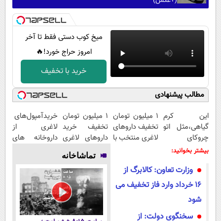
(+عکس)
میخ کوب دستی فقط تا آخر
امروز حراج خورد!🔥
خرید با تخفیف
مطالب پیشنهادی
این کرم
۱ میلیون تومان
1 میلیون تومان
خریدآمپول‌های
گیاهی،مثل اتو
تخفیف داروهای
تخفیف خرید
لاغری از
چروکای
لاغری منتخب با
داروهای لاغری
داروخانه های
پوستتوصاف
ارسال از
با ارسال از
اطرافت، ارسال
بیشتر بخوانید:
تماشاخانه
میکنه!50%تخفیف
داروخانه
داروخانه و پک
فوری همراه با
وزارت تعاون: کالابرگ از
نزدیکت
یخ!
پک یخ!
۱۶ خرداد وارد فاز تخفیف می
شود
سخنگوی دولت: از