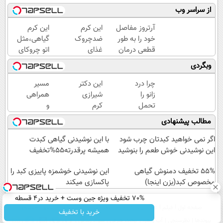
از سراسر وب
آرتروز مفاصل
این کرم
این کرم
خود را به طور
ضدچروک
گیاهی،مثل
قطعی درمان
غذای
اتو چروکای
کنید!
پوستت
پوستتوصاف
وبگردی
◗پرسش‌نامه◖
رو تامین
میکنه!50%تخفیف
میکنه
چرا درد
این دکتر
مسیر
(خرید با
زانو را
شیرازی
همراهی
40%تخفیف)
تحمل
کرم
و
می‌کنی؟
ترمیم
گزارش
مطالب پیشنهادی
خیلی
زخم
عملکرد
ساده
ایرانی را
گروه
اگر نمی خواهید کبدتان چرب شود
با این نوشیدنی گیاهی کبدت
درمنزل
ساخت!!!
اسنپ
این نوشیدنی خوش طعم را بنوشید
همیشه پرقدرته55%تخفیف
درمانش
در
کن
55% تخفیف دمنوش گیاهی
۱۴۰۴
این نوشیدنی خوشمزه پاییزی کبد را
مخصوص کبد(بزن اینجا)
پاکسازی میکند
70% تخفیف ویژه جین وست + خرید در4 قسطه
صفحه اول
فیلم
عصر ایران۲
درباره عصرایران
تماس با ما
آرشیو
جستجو
خرید با تخفیف
پیوندها
نظرسنجی
آب و هوا
اوقات شرعی
سواد زندگی