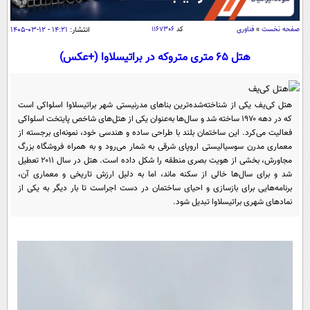
سیاسی
اقتصاد
صفحه نخست
»
فناوری
کد
۱۱۶۷۳۰۶
انتشار:
۱۴:۲۱ - ۱۲-۰۳-۱۴۰۵
جامعه
اقتصادی
هتل 65 متری متروکه در براتیسلاوا (+عکس)
ورزشی
اجتماعی
خودرو
بین الملل
حوادث
هتل کی‌یف یکی از شناخته‌شده‌ترین بناهای مدرنیستی شهر براتیسلاوا اسلواکی است
که در دهه ۱۹۷۰ ساخته شد و سال‌ها به‌عنوان یکی از هتل‌های شاخص پایتخت اسلواکی
فرهنگ و هنر
سیاست خارجی
سلامت
فعالیت می‌کرد. این ساختمان بلند با طراحی ساده و هندسی خود، نمونه‌ای برجسته از
علم و دانش
معماری مدرن سوسیالیستی اروپای شرقی به شمار می‌رود و به همراه فروشگاه بزرگ
یک برش دانایی
مجاورش، بخشی از هویت بصری منطقه را شکل داده است. هتل در سال ۲۰۱۱ تعطیل
قرآن
فناوری و It
شد و برای سال‌ها خالی از سکنه ماند، اما به دلیل ارزش تاریخی و معماری آن،
محیط زیست
برنامه‌هایی برای بازسازی و احیای ساختمان در دست اجراست تا بار دیگر به یکی از
گوناگون
علمی
نمادهای شهری براتیسلاوا تبدیل شود.
سفر و تفریح
فیلم
سرگرمی
اخبار کریپتو
عصر ایران 2
اقتصاد
باشگاه مغز
آموزش زبان
خواندنی ها و دیدنی ها
ورزش
مجله تصویری سلاح
داستان کوتاه
سیاست