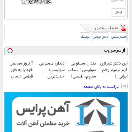
اعتبارسنجی
دیزل ژنراتور
بوکینگ
از سراسر وب
این دکتر شیرازی
دندان مصنوعی
دندان مصنوعی
آرتروز مفاصل
کرم ترمیم زخم
سوئیسی | سبک،
سوئیسی:
خود را به طور
ایرانی را
مقاوم، طبیعی!
جدیدترین
قطعی درمان
ساخت!!!
ویزیت
فناوری اروپا،
کنید!
بازگشت به بالای صفحه
رایگان+پرداخت
سبک و مقاوم |
◗پرسش‌نامه◖
اقساطی😍
پرداخت قسطی