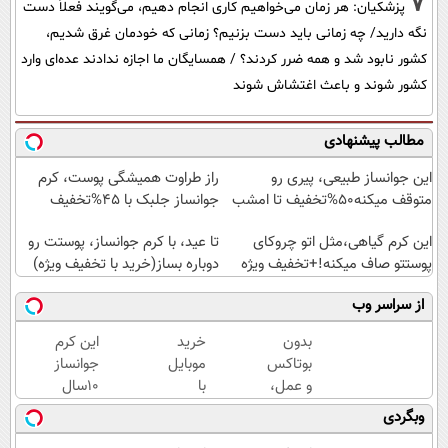
7
پزشکیان: هر زمان می‌خواهیم کاری انجام دهیم، می‌گویند فعلاً دست
نگه دارید/ چه زمانی باید دست بزنیم؟ زمانی که خودمان غرق شدیم،
کشور نابود شد و همه ضرر کردند؟ / همسایگان ما اجازه ندادند عده‌ای وارد
کشور شوند و باعث اغتشاش شوند
مطالب پیشنهادی
این جوانساز طبیعی، پیری رو
راز طراوت همیشگی پوست، کرم
متوقف میکنه50%تخفیف تا امشب
جوانساز جلبک با 45%تخفیف
این کرم گیاهی،مثل اتو چروکای
تا عید، با کرم جوانساز، پوستت رو
پوستتو صاف میکنه!+تخفیف ویژه
دوباره بساز(خرید با تخفیف ویژه)
از سراسر وب
بدون
خرید
این کرم
بوتاکس
موبایل
جوانساز
و عمل،
با
10سال
با این
اسنپ
سنتو
وبگردی
کرم
پی | در
کم