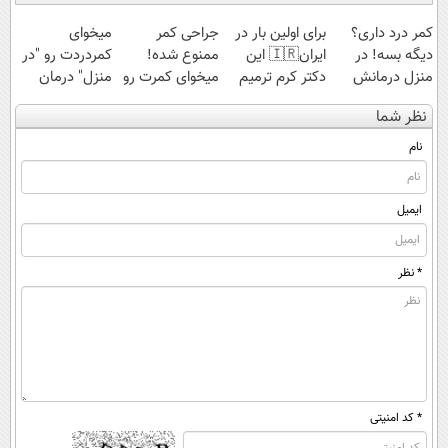
کمر درد داری؟
برای اولین بار در
جراحی کمر
میخوای
دیگه بسه! در
ایران🇮🇷 این
ممنوع شده!
کمردردت رو "در
منزل درمانش
دکتر کرم ترمیم
میخوای کمرت رو
منزل" درمان
کن
کننده 23 روزه
در منزل درمان
کنی؟ (◂فیلم +
نظر شما
(◀پرسش‌نامه)
ساخت!
کنی؟
◂پرسش‌نامه)
((پرسش‌نامه))
نام
ایمیل
* نظر
* کد امنیتی