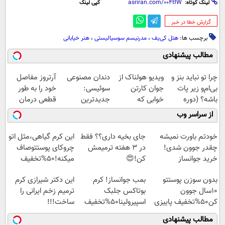
لینک کوتاه:
کپی لینک
‌گزارش خطا در خبر
برچسب ها:
هتل کی‌یف
،
مدرنیسم سوسیالیستی
،
هنر خیابانی
مطالب پیشنهادی
چرا تو نباید بنز و
ویدیو هولناک از
دندان مصنوعی
آرتروز مفاصل
بی‌ام‌و زیر پات
جوان کارتن
سوئیسی:
خود را به طور
باشه؟ (دوره
خوابی که
جدیدترین
قطعی درمان
رایگان درآمد
میلیاردر شد.
فناوری اروپا،
کنید!
از سراسر وب
میلیاردی)
آموزش رایگان
سبک و مقاوم |
◗پرسش‌نامه◖
پرداخت قسطی
خودتم باورت نمیشه
جای بخیه داری؟؟ فقط
این کرم گیاهی،مثل اتو
چقدر جوون شدی!
در 3 هفته ترمیمش
چروکای پوستتوصاف
خرید جوانساز
کن!😍
میکنه!50%تخفیف
اسپیرولینا با تخفیف
بدون سوزن پوستتو
بمب جوانساز! کرم
این دکتر شیرازی کرم
ویژه
10سال جوون
بوتاکس جلبک
ترمیم زخم ایرانی را
کن50%تخفیف پاییزی
اسپیرولینا50%تخفیف
ساخت!!!
مطالب پیشنهادی