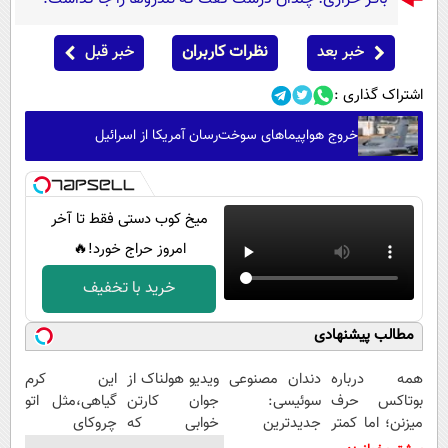
خبر بعد
نظرات کاربران
خبر قبل
اشتراک گذاری :
خروج هواپیماهای سوخت‌رسان آمریکا از اسرائیل
میخ کوب دستی فقط تا آخر
امروز حراج خورد!🔥
خرید با تخفیف
مطالب پیشنهادی
همه درباره
دندان مصنوعی
ویدیو هولناک از
این کرم
بوتاکس حرف
سوئیسی:
جوان کارتن
گیاهی،مثل اتو
میزنن؛ اما کمتر
جدیدترین
خوابی که
چروکای
کسی این راه رو
فناوری اروپا،
میلیاردر شد.
پوستتوصاف