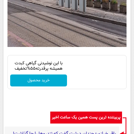
با این نوشیدنی گیاهی کبدت
همیشه پرقدرته55%تخفیف
خرید محصول
پربیننده ترین پست همین یک ساعت اخیر
باقر خرازی؛ چندان درشت گفت که تندروها را جا گذاشت!