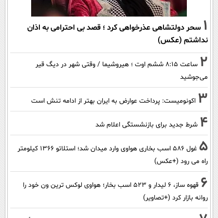
1
سحر دولتشاهی عذرخواهی کرد ؛ قصد بی احترامی به اذان
نداشتم (عکس)
2
ساعت ۸:۱۵ ششم اوت ؛ هیروشیما / وقتی شهر در دیگ قیر
می‌جوشید
3
اکونومیست: پرداخت عوارض به ایران بهتر از ادامه تنش است
4
شرط جدید برای بازنشستگی اعلام شد
5
غول 586 اسب بخاری هواوی وارد میدان شد؛ استلاتو 1366 کیلومتر
راه می رود (+عکس)
6
قهوه ساز، 6 لیدار و 523 اسب بخار؛ هواوی لوکس ترین ون خود را
روانه بازار کرد (+تصاویر)