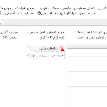
 شر بی
دندان مصنوعی سوئیسی | سبک، مقاوم،
ویدیو هولناک از جوان کا
طبیعی! ویزیت رایگان+پرداخت اقساطی😍
میلیاردر شد. آموزش رایگ
پس‌انداز طلا فقط با ۱۰۰
خرید شمش پلمپ طلاسی، از
سرمایه گذاری ا
ارتومان (امن و راحت)
۰.۵ گرم تا ۱۰ گرم
| دیجی کالا
اعتبارسنجی
دیزل ژنراتور
بوکینگ