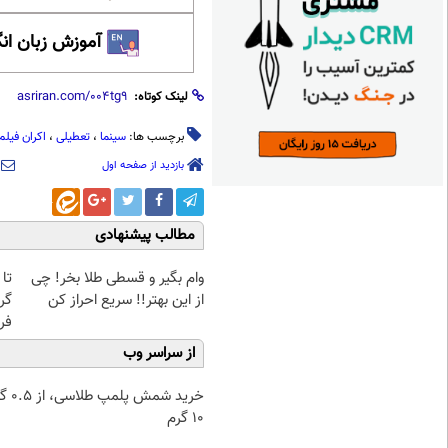
آموزش زبان ان
لینک کوتاه:
برچسب ها:
سینما
،
تعطیلی
،
اکران فیلم
بازدید از صفحه اول
مطالب پیشنهادی
وام بگیر و قسطی طلا بخر! چی
از این بهتر!! سریع احراز کن
گر
فر
از سراسر وب
خرید شمش پ
۱۰ گرم