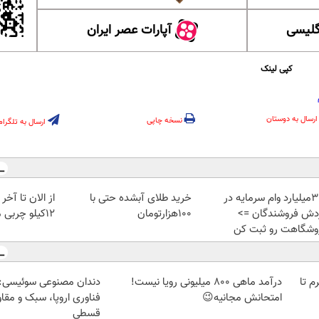
گلیسی
آپارات عصر ایران
کپی لینک
ارسال به دوستان
نسخه چاپی
ارسال به تلگرام
تا 3میلیارد وام سرمایه در
خرید طلای آبشده حتی با
از الان تا آخ
دش فروشندگان =>
۱۰۰هزارتومان
12کیلو چربی میسوزونی🧨
وشگاهت رو ثبت کن
لمپ طلاسی، از ۰.۵ گرم تا
درآمد ماهی 800 میلیونی رویا نیست!
دندان مصنوعی سوئیسی:
امتحانش مجانیه😉
فناوری اروپا، سبک و مقا
قسطی