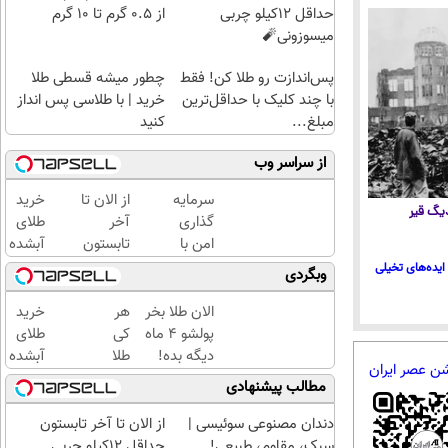
حداقل 12کیلو چربی
از ۰.۵ گرم تا ۱۰ گرم
میسوزونی🧨
پس‌اندازت رو طلا کن! فقط
چطور میشه قسطی طلا
با چند کلیک با حداقل‌ترین
خرید | با طلاسی پس انداز
مبلغ...
کنید
از سراسر وب
سرمایه
از الان تا
خرید
 دیگ قیر
گذاری
آخر
طلای
امن با
تابستون
آبشده
طلا و
حداقل
حتی با
ایده‌های تخیلی
وبگردی
نقره
12کیلو
۱۰۰هزارتومان
دیجی
چربی
الان طلا بخر
هر
خرید
کالا
میسوزونی
پولشو 4 ماه
کی
طلای
🧨
دیگه بده!
طلا
آبشده
شن عصر ایران
سرمایه‌گذاری
داره،
حتی با
مطالب پیشنهادی
طلا با اقساط
غم
۱۰۰هزارتومان
بی‌بهره
نداره!
دندان مصنوعی سوئیسی |
از الان تا آخر تابستون
😊💎
سبک، مقاوم، طبیعی!
حداقل 12کیلو چربی