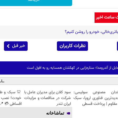
ک ساعت اخیر
تری‌خالی، خودرو را روشن کنیم؟
نظرات کاربران
خبر قبل
ابل از آندرومدا؛ ستاره‌زایی در کهکشان همسایه رو به افول است
ندان مصنوعی سوئیسی:
سود کلان برای مدیران عامل با
🦷 سبک و طبی
دیدترین فناوری اروپا، سبک
شرکت در مناقصات و مزایدات
خودت! نصب آ
مقاوم | پرداخت قسطی
ایران تندر
اقساطی 💳 📍 
تماشاخانه