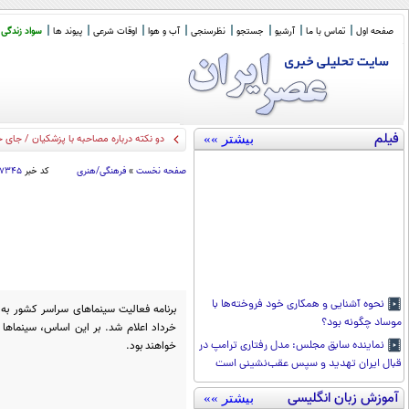
صفحه اول
تماس با ما
آرشیو
جستجو
نظرسنجی
آب و هوا
اوقات شرعی
پیوند ها
سواد زندگی
فیلم
بیشتر »»
کیهان: آمریک
_
صفحه نخست
»
فرهنگی/هنری
کد خبر
۶۷۳۴۵
نحوه آشنایی و همکاری خود فروخته‌ها با
موساد چگونه بود؟
خواهند بود.
نماینده سابق مجلس: مدل رفتاری ترامپ در
قبال ایران تهدید و سپس عقب‌نشینی است
آموزش زبان انگلیسی
بیشتر »»