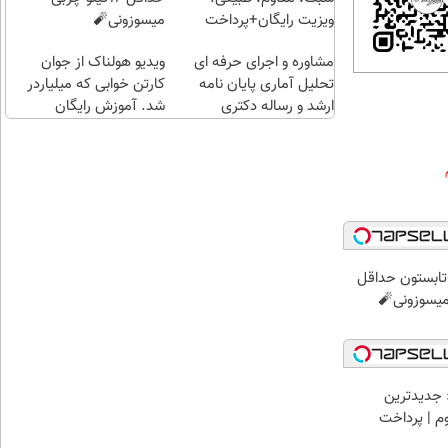
(خرید
ویزیت رایگان+پرداخت
میسوزونی🧨
طلا با
اقساطی😍
مشاوره و اجرای حرفه ای
چند
ویدیو هولناک از جوان
تحلیل آماری پایان نامه
کلیک)
کارتن خوابی که میلیاردر
ارشد و رساله دکتری
شد. آموزش رایگان
ر تابستون حداقل
 جدیدترین
وم | پرداخت