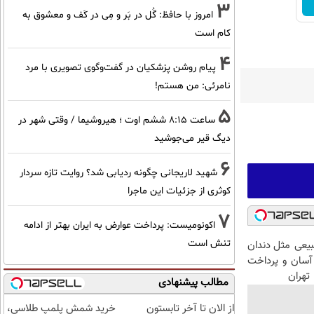
3
امروز با حافظ: گُل در بَر و مِی در کَف و معشوق به
کام است
4
پیام روشن پزشکیان در گفت‌و‌گوی تصویری با مرد
نامرئی: من هستم!
5
ساعت ۸:۱۵ ششم اوت ؛ هیروشیما / وقتی شهر در
دیگ قیر می‌جوشید
6
شهید لاریجانی چگونه ردیابی شد؟ روایت تازه سردار
کوثری از جزئیات این ماجرا
7
اکونومیست: پرداخت عوارض به ایران بهتر از ادامه
تنش است
عی مثل دندان
سان و پرداخت
تهران
مطالب پیشنهادی
از الان تا آخر تابستون
خرید شمش پلمپ طلاسی،