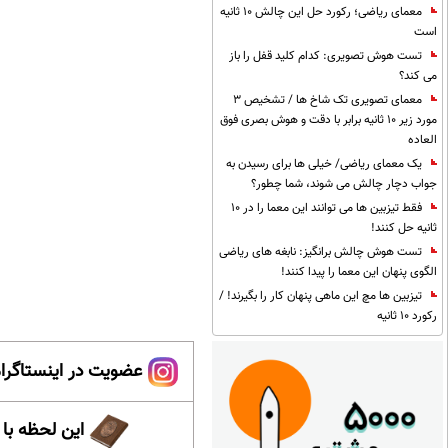
معمای ریاضی؛ رکورد حل این چالش 10 ثانیه
است
تست هوش تصویری: کدام کلید قفل را باز
می کند؟
معمای تصویری تک شاخ ها / تشخیص 3
مورد زیر 10 ثانیه برابر با دقت و هوش بصری فوق
العاده
یک معمای ریاضی/ خیلی ها برای رسیدن به
جواب دچار چالش می شوند، شما چطور؟
فقط تیزبین ها می توانند این معما را در 10
ثانیه حل کنند!
تست هوش چالش برانگیز: نابغه های ریاضی
الگوی پنهان این معما را پیدا کنند!
تیزبین ها مچ این ماهی پنهان کار را بگیرند! /
رکورد 10 ثانیه
عضویت در اینستاگرام
این لحظه با