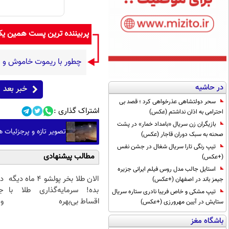
پربیننده ترین پست همین ی
چطور با ریموت خاموش و با
در حاشیه
خبر بعد
سحر دولتشاهی عذرخواهی کرد ؛ قصد بی
اشتراک گذاری :
احترامی به اذان نداشتم (عکس)
بازیگران زن سریال «بامداد خمار» در پشت
تصویر تازه و پرجزئیات ه
صحنه به سبک دوران قاجار (عکس)
تیپ رنگی تارا سریال شغال در جشن نفس
مطالب پیشنهادی
(+عکس)
استایل جالب مدل روس فیلم ایرانی جزیره
الان طلا بخر پولشو 4 ماه دیگه
د
جیمز باند در اصفهان (+عکس)
بده! سرمایه‌گذاری طلا با
ج
تیپ مشکی و خاص فریبا نادری ستاره سریال
اقساط بی‌بهره
و 
ستایش در آیین مهرورزی (+عکس)
باشگاه مغز