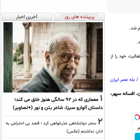
پربیننده های روز
آخرین اخبار
د به طور کامل تعطیل هستند و روز جمعه ۱۵ خرداد نیز فعالیت خود را از
/
بله عصر ایران
،‌ افسانه سپهر،
1
معماری که در 92 سالگی هنوز خلق می کند؛
داستان آلوارو سیزا، شاعر بتن و نور (+تصاویر)
2
سحر دولتشاهی عذرخواهی کرد ؛ قصد بی احترامی به
اذان نداشتم (عکس)