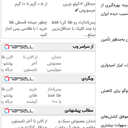
حداقل 12کیلو چربی
از ۰.۵ گرم تا ۱۰ گرم
ه بهره‌گیری از
میسوزونی🧨
آسیب دیده ایران
پس‌اندازت رو طلا کن! فقط
چطور میشه قسطی طلا
با چند کلیک با حداقل‌ترین
خرید | با طلاسی پس انداز
مبلغ...
کنید
 به‌منظور تأمین
از سراسر وب
دندان
از الان تا
الان طلا
مصنوعی
آخر
 ابراز امیدواری
سوئیسی:
تابستون
دیگه بده
جدیدترین
حداقل
سرمایه‌گ
وبگردی
فناوری
12کیلو
طلا با ا
اروپا،
چربی
بی‌بهره
پس‌انداز
خرید
الان طلا
‌وگو برای کاهش
سبک و
میسوزونی
طلا فقط
طلای
مقاوم |
🧨
با ۱۰۰
آبشده
دیگه بده
پرداخت
هزارتومان
حتی با
سرمایه‌گ
مطالب پیشنهادی
قسطی
(امن و
۱۰۰هزارتومان
طلا با ا
 موفق کشتی‌های
راحت)
بی‌بهره
دندان مصنوعی سبک و
از الان تا آخر تابستون
 و سهولت بیشتری
مقاوم می‌خوای؟ پرداخت
حداقل 12کیلو چربی