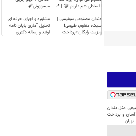
اقساطی هم داریم!😍 | 📍
میسوزونی🧨
تهران
دندان مصنوعی سوئیسی |
مشاوره و اجرای حرفه ای
سبک، مقاوم، طبیعی!
تحلیل آماری پایان نامه
ویزیت رایگان+پرداخت
ارشد و رساله دکتری
اقساطی😍
عی مثل دندان
سان و پرداخت
تهران