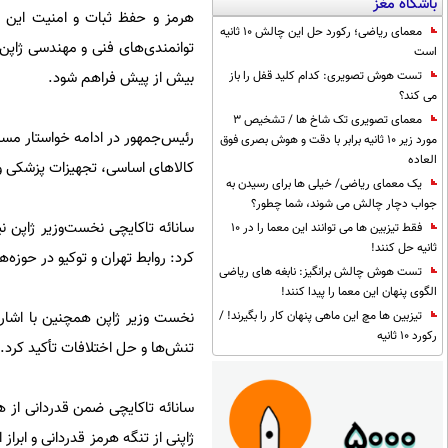
باشگاه مغز
هرمز و حفظ ثبات و امنیت این گذ
معمای ریاضی؛ رکورد حل این چالش 10 ثانیه
توانمندی‌های فنی و مهندسی ژاپن 
است
بیش از پیش فراهم شود.
تست هوش تصویری: کدام کلید قفل را باز
می کند؟
معمای تصویری تک شاخ ها / تشخیص 3
رئیس‌جمهور در ادامه خواستار مساعد
مورد زیر 10 ثانیه برابر با دقت و هوش بصری فوق
العاده
کالاهای اساسی، تجهیزات پزشکی و 
یک معمای ریاضی/ خیلی ها برای رسیدن به
جواب دچار چالش می شوند، شما چطور؟
سانائه تاکایچی نخست‌وزیر ژاپن نی
فقط تیزبین ها می توانند این معما را در 10
ثانیه حل کنند!
کرد: روابط تهران و توکیو در حوز
تست هوش چالش برانگیز: نابغه های ریاضی
الگوی پنهان این معما را پیدا کنند!
نخست وزیر ژاپن همچنین با اشاره
تیزبین ها مچ این ماهی پنهان کار را بگیرند! /
رکورد 10 ثانیه
تنش‌ها و حل اختلافات تأکید کرد.
سانائه تاکایچی ضمن قدردانی از 
ژاپنی از تنگه هرمز قدردانی و ابر