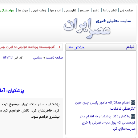
صفحه اول
تماس با ما
آرشیو
جستجو
نظرسنجی
آب و هوا
اوقات شرعی
پیوند ها
سواد زندگی
فیلم
بیشتر »»
و
_
صفحه نخست
»
سیاسی
کد خبر
۱۱۶۷۳۵۱
پزشکیان: آما
اقدام فداکارانه مامور پلیس چین حین
پزشکیان با بیان اینکه تهران موضوع تردد 
آبگرفتگی فاضلاب
کرد، خاطرنشان کرد: تلاش خواهیم کرد م
بیشتری فراهم شود.
واکنش دکتر پزشکیان به اقدام مادر
کردستانی که پول دیه دخترش را خرج
مدرسه‌سازی کرد