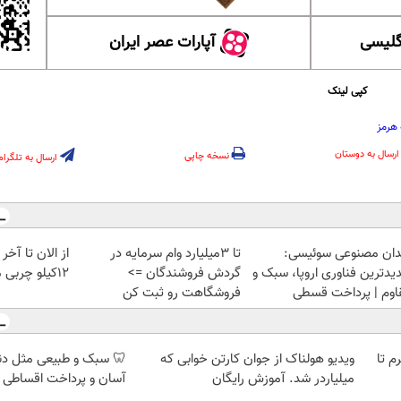
گلیسی
آپارات عصر ایران
کپی لینک
 هرمز
ارسال به دوستان
نسخه چاپی
ارسال به تلگرام
دان مصنوعی سوئیسی:
تا 3میلیارد وام سرمایه در
از الان تا آخ
یدترین فناوری اروپا، سبک و
گردش فروشندگان =>
12کیلو چربی میسوزونی🧨
اوم | پرداخت قسطی
فروشگاهت رو ثبت کن
لمپ طلاسی، از ۰.۵ گرم تا
ویدیو هولناک از جوان کارتن خوابی که
🦷 سبک و طبیعی مثل د
میلیاردر شد. آموزش رایگان
آسان و پرداخت اقساطی 