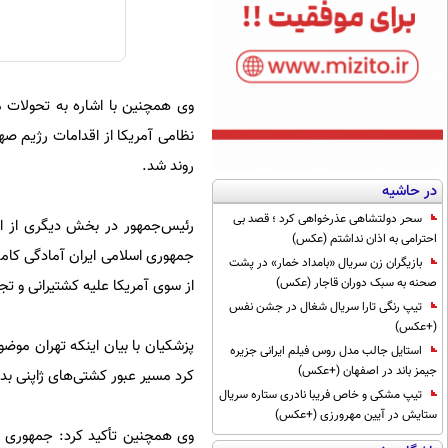
وی همچنین با اشاره به تحولات 
نظامی آمریکا از اقدامات رژیم صه
روند شد.
در حاشیه
سحر دولتشاهی عذرخواهی کرد ؛ قصد بی
رئیس‌جمهور در بخش دیگری از این 
احترامی به اذان نداشتم (عکس)
جمهوری اسلامی ایران آمادگی کامل
بازیگران زن سریال «بامداد خمار» در پشت
صحنه به سبک دوران قاجار (عکس)
از سوی آمریکا علیه کشتیرانی و ت
تیپ رنگی تارا سریال شغال در جشن نفس
(+عکس)
پزشکیان با بیان اینکه تهران موض
استایل جالب مدل روس فیلم ایرانی جزیره
جیمز باند در اصفهان (+عکس)
کرد مسیر عبور کشتی‌های ژاپنی ب
تیپ مشکی و خاص فریبا نادری ستاره سریال
ستایش در آیین مهرورزی (+عکس)
وی همچنین تأکید کرد: جمهوری اسل