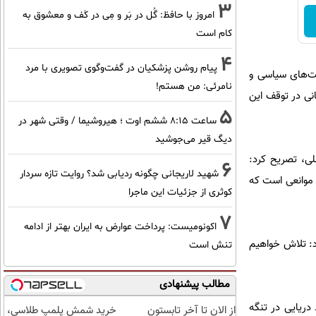
3
امروز با حافظ: گُل در بَر و مِی در کَف و معشوق به
کام است
4
پیام روشن پزشکیان در گفت‌و‌گوی تصویری با مرد
یت‌های سیاسی و
نامرئی: من هستم!
نی در توقف این
5
ساعت ۸:۱۵ ششم اوت ؛ هیروشیما / وقتی شهر در
دیگ قیر می‌جوشید
لی، تصریح کرد:
6
شهید لاریجانی چگونه ردیابی شد؟ روایت تازه سردار
 موانعی است که
کوثری از جزئیات این ماجرا
7
اکونومیست: پرداخت عوارض به ایران بهتر از ادامه
د: تلاش خواهیم
تنش است
مطالب پیشنهادی
دریایی در تنگه
از الان تا آخر تابستون
خرید شمش پلمپ طلاسی،