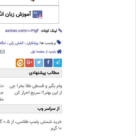
آموزش زبان ان
لینک کوتاه:
برچسب ها:
پزشکیان
،
کشتی رانی
،
تنگه
بازدید از صفحه اول
مطالب پیشنهادی
وام بگیر و قسطی طلا بخر! چی
دن
از این بهتر!! سریع احراز کن
جد
مق
از سراسر وب
خرید شمش پ
۱۰ گرم