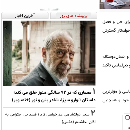
پربیننده های روز
آخرین اخبار
 برای حل و فصل
و خواستار گسترش
و انسان‌دوستانه
 دیپلماسی تأکید
1
اسی را مؤثرترین
معماری که در 92 سالگی هنوز خلق می کند؛
داستان آلوارو سیزا، شاعر بتن و نور (+تصاویر)
ت خود و همچنین
2
سحر دولتشاهی عذرخواهی کرد ؛ قصد بی احترامی به
اذان نداشتم (عکس)