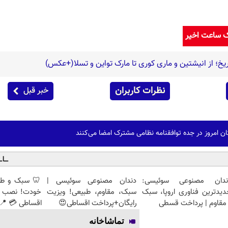
ک ساعت اخیر
خ؛ از انیشتین و ماری کوری تا مارک تواین و تسلا(+عکس)
نظرات کاربران
خبر قبل
ان امروز در جده توافقنامه نظامی مشترک امضا می‌کنند
ندان مصنوعی سوئیسی:
دندان مصنوعی سوئیسی |
🦷 سبک و طبی
دیدترین فناوری اروپا، سبک
سبک، مقاوم، طبیعی! ویزیت
خودت! نصب آ
مقاوم | پرداخت قسطی
رایگان+پرداخت اقساطی😍
اقساطی 💳 📍 
تماشاخانه