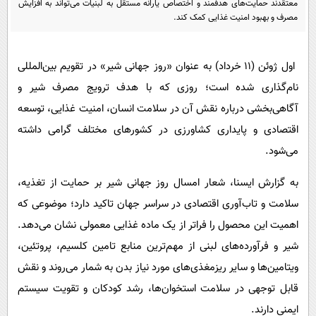
معتقدند حمایت‌های هدفمند و اختصاص یارانه مستقل به لبنیات می‌تواند به افزایش
پیامک
سرگرمی
مصرف و بهبود امنیت غذایی کمک کند.
روانشناسی
فناوری
آشپزی
گوناگون
اول ژوئن (۱۱ خرداد) به عنوان «روز جهانی شیر» در تقویم بین‌المللی
دانلود
حوادث
نام‌گذاری شده است؛ روزی که با هدف ترویج مصرف شیر و
آگاهی‌بخشی درباره نقش آن در سلامت انسان، امنیت غذایی، توسعه
محیط زیست
اقتصادی و پایداری کشاورزی در کشورهای مختلف گرامی داشته
سلامت
می‌شود.
فرهنگی
به گزارش ایسنا، شعار امسال روز جهانی شیر بر حمایت از تغذیه،
بین الملل
سلامت و تاب‌آوری اقتصادی در سراسر جهان تاکید دارد؛ موضوعی که
اجتماعی
اهمیت این محصول را فراتر از یک ماده غذایی معمولی نشان می‌دهد.
حیات وحش
شیر و فرآورده‌های لبنی از مهم‌ترین منابع تامین کلسیم، پروتئین،
ویتامین‌ها و سایر ریزمغذی‌های مورد نیاز بدن به شمار می‌روند و نقش
سیاست خارجی
قابل توجهی در سلامت استخوان‌ها، رشد کودکان و تقویت سیستم
ایمنی دارند.