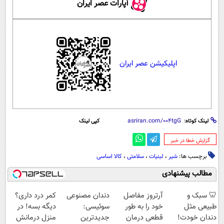
آپارات عصر ایران
اپلیکیشن عصر ایران
لینک کوتاه:
کپی لینک
‌گزارش خطا در خبر
برچسب ها:
شیر
،
لبنیات
،
سلامتی
،
کالا اساسی
مطالب پیشنهادی
🦷 سبک و
آرتروز مفاصل
دندان مصنوعی
کمر درد داری؟
طبیعی مثل
خود را به طور
سوئیسی:
دیگه بسه! در
دندان خودت!
قطعی درمان
جدیدترین
منزل درمانش