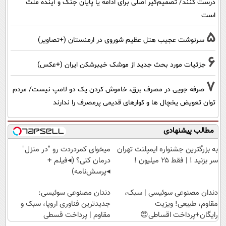
درست کنند/ تصمیم‌گیر اصلی برای ادامه یا پایان جنگ و آینده ملت
است
5
سرنوشت عجیب هتل عظیم شوروی در ارمنستان (+تصاویر)
6
جزئیات مورد بحث جدید از موشک خیبرشکن ایران (+عکس)
7
صرفه جویی در مصرف برق، خاموش کردن یک دو لامپ نیست/ مردم
توان تعویض یخچال ها و کوارهای قدیمی پرمصرف را ندارند
مطالب پیشنهادی
به بزرگترین جشنواره ایمپلنت تهران
میخوای کمردردت رو "در منزل"
سر بزنید ! | فقط ۲۵ میلیون !
درمان کنی؟ (◂فیلم +
◂پرسش‌نامه)
دندان مصنوعی سوئیسی | سبک،
دندان مصنوعی سوئیسی:
مقاوم، طبیعی! ویزیت
جدیدترین فناوری اروپا، سبک و
رایگان+پرداخت اقساطی😍
مقاوم | پرداخت قسطی