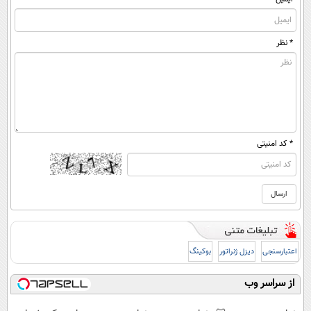
* نظر
* کد امنیتی
اعتبارسنجی
دیزل ژنراتور
بوکینگ
از سراسر وب