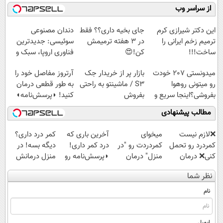
نصب آسان و
کنید!
فناوری اروپا،
کن
از سراسر وب
پرداخت اقساطی
◗پرسش‌نامه◖
سبک و مقاوم |
(◀پرسش‌نامه)
💳 📍 تهران
پرداخت قسطی
این دکتر شیرازی کرم
جای بخیه داری؟؟ فقط
دندان مصنوعی
ترمیم زخم ایرانی را
در 3 هفته ترمیمش
سوئیسی: جدیدترین
ساخت!!!
کن!😍
فناوری اروپا، سبک و
مقاوم | پرداخت
میدونستی 207 خودت
بازار پر از خریدار جک
آرتروز مفاصل خود را
قسطی
رو میتونی روهوا
S3 / ماشینتو به راحتی
به طور قطعی درمان
بفروشی؟اینجا سریع و
بفروش
کنید! ◗پرسش‌نامه◖
راحت بفروش
مطالب پیشنهادی
❌لازم نیست
میخوای
آخرین باری که
کمر درد داری؟
کمردرد رو تحمل
کمردردت رو "در
درد کمر داری!
دیگه بسه! در
کنی❌ درمان
منزل" درمان
◗پرسش‌نامه رو
منزل درمانش
بدون جراحی و
کنی؟ (◂فیلم +
پر کن◖
کن
نظر شما
قرص
◂پرسش‌نامه)
(◀پرسش‌نامه)
(پرسشنامه)
نام
ایمیل