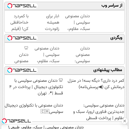
از سراسر وب
دندان مصنوعی
1بار برای
با کمردرد
سوئیسی |
همیشه
خداحافظی
سبک، مقاوم،
زانودردت
کن! (فیلم
طبیعی! ویزیت
رودرمان کن!
و ببین ◀
وبگردی
رایگان+پرداخت
(تکنولوژی
پرسش‌نامه
اقساطی😍
آلمان)
رو پرکن)
دندان
دندان مصنوعی
🦷
◂پرسشنامه▸
مصنوعی
سوئیسی |
دندان
سوئیسی:
سبک، مقاوم،
مصنوعی
جدیدترین
طبیعی! ویزیت
سوئیسی
مطالب پیشنهادی
فناوری
رایگان+پرداخت
با
اروپا،
اقساطی😍
تکنولوژی
کمر درد داری؟ دیگه بسه! در منزل
🦷 دندان مصنوعی سوئیسی با
سبک و
دیجیتال
درمانش کن (◀پرسش‌نامه)
تکنولوژی دیجیتال | پرداخت در 4
مقاوم |
|
قسط |📍 تهران
پرداخت
پرداخت
دندان مصنوعی سوئیسی:
قسطی
در 4
دندان مصنوعی با تکنولوژی دیجیتال
جدیدترین فناوری اروپا، سبک و
سوئیسی🇨🇭
قسط |
مقاوم | پرداخت قسطی
📍 تهران
دندان مصنوعی سوئیسی | سبک، مقاوم، طبیعی!