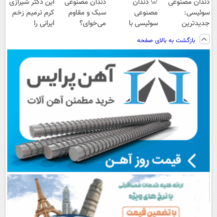
دندان مصنوعی
🦷 دندان
دندان مصنوعی
این دکتر شیرازی
سوئیسی:
مصنوعی
سبک و مقاوم
کرم ترمیم زخم
جدیدترین
سوئیسی با
می‌خوای؟
ایرانی را
فناوری اروپا،
تکنولوژی
پرداخت اقساطی
ساخت!!!
بازگشت به بالای صفحه
سبک و مقاوم |
دیجیتال |
هم داریم!😍 |
پرداخت قسطی
پرداخت در 4
📍تهران
قسط |📍 تهران