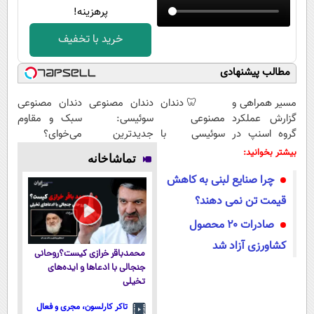
پرهزینه!
خرید با تخفیف
مطالب پیشنهادی
مسیر همراهی و
🦷 دندان
دندان مصنوعی
دندان مصنوعی
گزارش عملکرد
مصنوعی
سوئیسی:
سبک و مقاوم
گروه اسنپ در
سوئیسی با
جدیدترین
می‌خوای؟
۱۴۰۴
تکنولوژی
فناوری اروپا،
پرداخت
بیشتر بخوانید:
تماشاخانه
دیجیتال |
سبک و مقاوم |
اقساطی هم
چرا صنایع لبنی به کاهش
پرداخت در 4
پرداخت قسطی
داریم!😍 | 📍
قسط |📍 تهران
تهران
قیمت تن نمی دهند؟
صادرات ۲۰ محصول
کشاورزی آزاد شد
محمدباقر خرازی کیست؟روحانی
جنجالی با ادعاها و ایده‌های
تخیلی
تاکر کارلسون، مجری و فعال