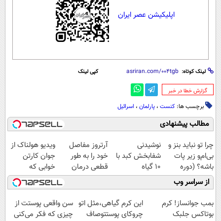
اپلیکیشن عصر ایران
لینک کوتاه:
کپی لینک
‌گزارش خطا در خبر
برچسب ها:
کنست
،
پارلمان
،
اسرائیل
مطالب پیشنهادی
چرا تو نباید بنز و
نوشیدنی
آرتروز مفاصل
ویدیو هولناک از
بی‌ام‌و زیر پات
شفابخش کبد با
خود را به طور
جوان کارتن
باشه؟ (دوره
10 گیاه
قطعی درمان
خوابی که
رایگان درآمد
موثر(تخفیف تا
کنید!
میلیاردر شد.
از سراسر وب
میلیاردی)
امشب)
◗پرسش‌نامه◖
آموزش رایگان
بمب جوانساز! کرم
این کرم گیاهی،مثل اتو
سن واقعی پوستت از
بوتاکس جلبک
چروکای پوستتوصاف
چیزی که فکر می‌کنی