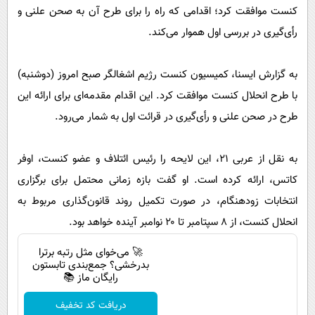
پیامک
سرگرمی
کنست موافقت کرد؛ اقدامی که راه را برای طرح آن به صحن علنی و
روانشناسی
رأی‌گیری در بررسی اول هموار می‌کند.
فناوری
آشپزی
گوناگون
به گزارش ایسنا، کمیسیون کنست رژیم اشغالگر صبح امروز (دوشنبه)
دانلود
حوادث
با طرح انحلال کنست موافقت کرد. این اقدام مقدمه‌ای برای ارائه این
محیط زیست
طرح در صحن علنی و رأی‌گیری در قرائت اول به شمار می‌رود.
سلامت
به نقل از عربی ۲۱، این لایحه را رئیس ائتلاف و عضو کنست، اوفر
فرهنگی
کاتس، ارائه کرده است. او گفت بازه زمانی محتمل برای برگزاری
بین الملل
انتخابات زودهنگام، در صورت تکمیل روند قانون‌گذاری مربوط به
اجتماعی
انحلال کنست، از ۸ سپتامبر تا ۲۰ نوامبر آینده خواهد بود.
حیات وحش
🚀 می‌خوای مثل رتبه برترا
بدرخشی؟ جمع‌بندی تابستون
سیاست خارجی
رایگان ماز 📚
دریافت کد تخفیف