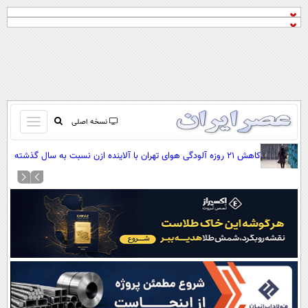
باز
نسخه اصلی
و
صفحه اول
کاهش ۲۱ روزه آلودگی هوای تهران با آلاینده ازن نسبت به سال گذشته
بسته
تماس با ما
کردن
آرشیو
منو
جستجو
نظرسنجی
آب و هوا
اوقات شرعی
پیوند ها
سواد زندگی