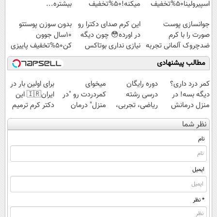
اسپیرولینا50%تخفیف
میکنه!50%تخفیف
بیشتره...
جوانسازی پوست
این کرم صدای دکترا رو
بدون سوزن پوستتو
صورت را با کرم
در اورده😳 چون دیگه
10سال جوون
ضدچروک آلمانی تجربه
نیازی نداری بوتاکس
کن50%تخفیف پاییزی
کنید!
کنی!!!
مطالب پیشنهادی
کمر درد داری؟
دوره رایگان
میخوای
برای اولین بار در
دیگه بسه! در
درسی رشته
کمردردت رو "در
ایران🇮🇷 این
منزل درمانش
ریاضی، تجربی،
منزل" درمان
دکتر کرم ترمیم
کن
انسانی (رایگان
کنی؟ (◂فیلم +
کننده 23 روزه
نظر شما
(◀پرسش‌نامه)
بگیرش)
◂پرسش‌نامه)
ساخت!
نام
ایمیل
* نظر