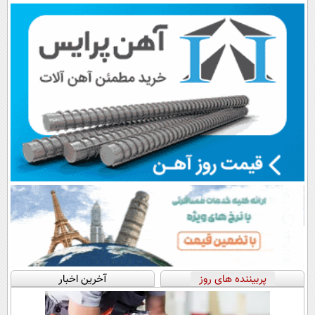
اقساطی😍
معتبر
پرداخت قسطی
پک یخ!
پربیننده های روز
آخرین اخبار