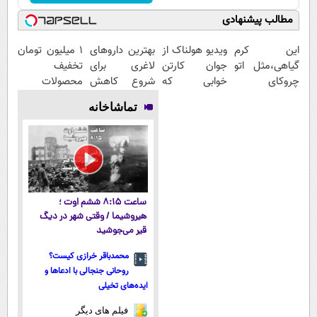
مطالب پیشنهادی
این کرم
ویدیو هولناک از
بهترین داروهای
۱ میلیون تومان
گیاهی،مثل اتو
جوان کارتن
لاغری برای
تخفیف
چروکای
خوابی که
شروع کاهش
محصولات
پوستتوصاف
میلیاردر شد.
وزن، ارسال از
لاغری؛ یک قدم
تماشاخانه
میکنه!50%تخفیف
آموزش رایگان
داروخانه های
نزدیک‌تر به
نزدیکت!
شروع کاهش
وزن
ساعت ۸:۱۵ ششم اوت ؛
هیروشیما / وقتی شهر در دیگ
قیر می‌جوشید
محمدباقر خرازی کیست؟
روحانی جنجالی با ادعاها و
ایده‌های تخیلی
فیلم های دیگر