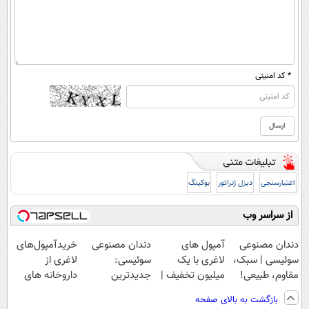
* کد امنیتی
اعتبارسنجی
دیزل ژنراتور
بوکینگ
از سراسر وب
دندان مصنوعی
آمپول های
دندان مصنوعی
خریدآمپول‌های
سوئیسی | سبک،
لاغری با یک
سوئیسی:
لاغری از
مقاوم، طبیعی!
میلیون تخفیف |
جدیدترین
داروخانه های
ویزیت
ارسال از
فناوری اروپا،
اطرافت، ارسال
بازگشت به بالای صفحه
رایگان+پرداخت
داروخانه های
سبک و مقاوم |
فوری همراه با