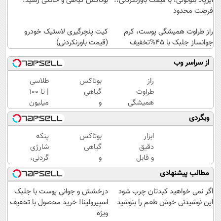
ایرپاد بلوتوثی، با قیمت باورنکردنی!!
بوتاکس گیاهی و خانگی رسید!
فرصت محدود
راز طراوت همیشگی پوست، کرم
کیت پنچرگیری لاستیک خودرو
جوانساز جلبک با 45%تخفیف
(قیمت باورنکردنی)
از سراسر وب
راز
بوتاکس
طلاسی
طراوت
گیاهی
| تا 100
همیشگی
و
میلیون
پوست،
خانگی
وام
وبگردی
کرم
رسید!
آنی
جوانساز
خرید
ابزار
بوتاکس
پنکه
جلبک با
طلا💰
دقیق
گیاهی
شارژی
45%تخفیف
ثبت
و قابل
و
گردنی،
نام
اعتماد
خانگی
با
مطالب پیشنهادی
کن!
برای
رسید!
قیمت
اندازه
باور
اگر نمی خواهید کبدتان چرب شود
درخشش و جوانی پوست با جلبک
گیری
نکردنی!
این نوشیدنی خوش طعم را بنوشید
اسپیرولینا! خرید محصول با تخفیف
فشار
(فرصت
ویژه