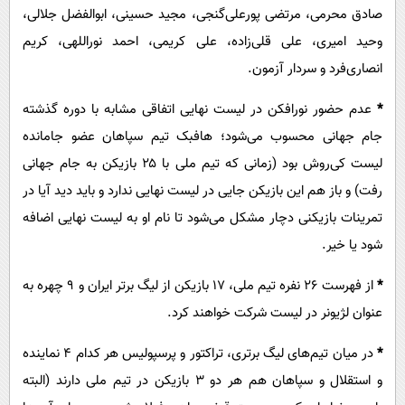
صادق محرمی، مرتضی پورعلی‌گنجی، مجید حسینی، ابوالفضل جلالی،
وحید امیری، علی قلی‌زاده، علی کریمی، احمد نوراللهی، کریم
انصاری‌فرد و سردار آزمون.
*
عدم حضور نورافکن در لیست نهایی اتفاقی مشابه با دوره گذشته
جام جهانی محسوب می‌شود؛ هافبک تیم سپاهان عضو جامانده
لیست کی‌روش بود (زمانی که تیم ملی با ۲۵ بازیکن به جام جهانی
رفت) و باز هم این بازیکن جایی در لیست نهایی ندارد و باید دید آیا در
تمرینات بازیکنی دچار مشکل می‌شود تا نام او به لیست نهایی اضافه
شود یا خیر.
*
از فهرست ۲۶ نفره تیم ملی، ۱۷ بازیکن از لیگ برتر ایران و ۹ چهره به
عنوان لژیونر در لیست شرکت خواهند کرد.
*
در میان تیم‌های لیگ برتری، تراکتور و پرسپولیس هر کدام ۴ نماینده
و استقلال و سپاهان هم هر دو ۳ بازیکن در تیم ملی دارند (البته