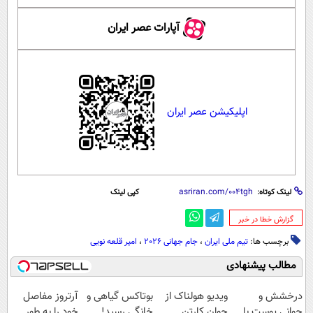
آپارات عصر ایران
اپلیکیشن عصر ایران
لینک کوتاه:
کپی لینک
‌گزارش خطا در خبر
برچسب ها:
تیم ملی ایران
،
جام جهانی 2026
،
امیر قلعه نویی
مطالب پیشنهادی
درخشش و
ویدیو هولناک از
بوتاکس گیاهی و
آرتروز مفاصل
جوانی پوست با
جوان کارتن
خانگی رسید!
خود را به طور