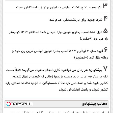
3
اکونومیست: پرداخت عوارض به ایران بهتر از ادامه تنش است
4
شرط جدید برای بازنشستگی اعلام شد
5
غول 586 اسب بخاری هواوی وارد میدان شد؛ استلاتو 1366 کیلومتر
راه می رود (+عکس)
6
قهوه ساز، 6 لیدار و 523 اسب بخار؛ هواوی لوکس ترین ون خود را
روانه بازار کرد (+تصاویر)
7
پزشکیان: هر زمان می‌خواهیم کاری انجام دهیم، می‌گویند فعلاً دست
نگه دارید/ چه زمانی باید دست بزنیم؟ زمانی که خودمان غرق شدیم،
کشور نابود شد و همه ضرر کردند؟ / همسایگان ما اجازه ندادند عده‌ای وارد
کشور شوند و باعث اغتشاش شوند
مطالب پیشنهادی