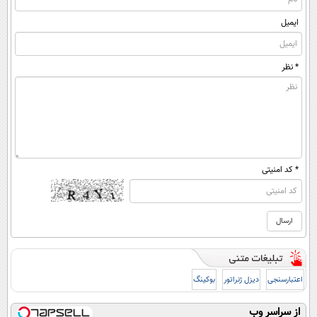
ایمیل
* نظر
* کد امنیتی
اعتبارسنجی
دیزل ژنراتور
بوکینگ
از سراسر وب