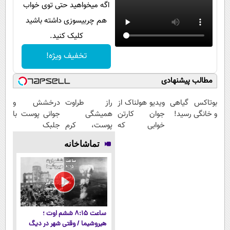
اگه میخواهید حتی توی خواب
هم چربیسوزی داشته باشید
کلیک کنید.
تخفیف ویژه!
مطالب پیشنهادی
بوتاکس گیاهی
ویدیو هولناک از
راز طراوت
درخشش و
و خانگی رسید!
جوان کارتن
همیشگی
جوانی پوست با
خوابی که
پوست، کرم
جلبک
میلیاردر شد.
جوانساز جلبک
اسپیرولینا! خرید
تماشاخانه
آموزش رایگان
با 45%تخفیف
محصول با
تخفیف ویژه
ساعت ۸:۱۵ ششم اوت ؛
هیروشیما / وقتی شهر در دیگ