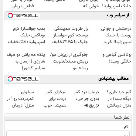
جلبک اسپیرولینا!
خوابی که
قطعی درمان
خرید محصول با
میلیاردر شد.
کنید!
از سراسر وب
تخفیف ویژه
آموزش رایگان
◗پرسش‌نامه◖
درخشش و جوانی
راز طراوت همیشگی
بمب جوانساز! کرم
پوست با جلبک
پوست، کرم جوانساز
بوتاکس جلبک
اسپیرولینا! خرید
جلبک با 45%تخفیف
اسپیرولینا50%تخفیف
محصول با تخفیف ویژه
بوتاکس گیاهی و
جلوگیری از ریزش مو/
پنکه مه پاش دو طبقه
خانگی رسید!
رویش مجدد/تقویت
شارژی ( ارسال به
ریشه مو
سراسر کشور)
مطالب پیشنهادی
کمر درد داری؟
درمان درد کمر
میخوای کمر
میخوای
دیگه بسه! در
بدون جراحی،
دردت برای
کمردردت رو "در
منزل درمانش
تزریق ◀
همیشه خوب
منزل" درمان
کن
پرسش‌نامه رو پر
شه؟ ◀
کنی؟ (◂فیلم +
نظر شما
(◀پرسش‌نامه)
کن ▶
پرسش‌نامه رو پر
◂پرسش‌نامه)
کن!
نام