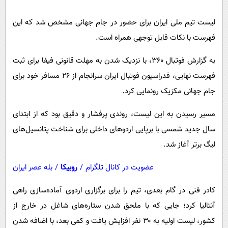
پیامک
سرگرمی
لیست تیم ملی ایران برای حضور در جام جهانی مشخص شد که این
روانشناسی
فناوری
فهرست با نکات قابل توجهی همراه است.
آشپزی
گوناگون
به گزارش فوتبال ۳۶۰، با نزدیک شدن به مهلت قانونی فیفا برای ثبت
دانلود
حوادث
فهرست نهایی، فدراسیون فوتبال ایران سرانجام از ۲۶ مسافر خود برای
محیط زیست
جام جهانی مکزیک رونمایی کرد.
سلامت
مسیر رسیدن به این لیست، روندی پرفشار و دقیق بود که از ابتدای
فرهنگی
سال جدید شمسی با برپایی اردوهای داخلی برای شناخت پتانسیل‌های
بین الملل
لیگ برتر آغاز شد.
اجتماعی
عضویت در کانال تلگرام
/
روبیکا
/
بله عصر ایران
حیات وحش
کادر فنی در گام بعدی، تیم را برای برگزاری اردوی آماده‌سازی راهی
سیاست خارجی
آنتالیا کرد؛ جایی که با ملحق شدن ستاره‌های شاغل در خارج از
کشور، لیست اولیه به ۳۰ نفر افزایش یافت و کمی بعد، با اضافه شدن