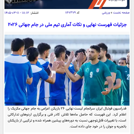
سیاسی
اقتصاد
صفحه نخست
»
ورزشی
کد
۱۱۶۷۳۷۹
انتشار:
۱۸:۱۲ - ۱۱-۰۳-۱۴۰۵
جامعه
اقتصادی
جزئیات فهرست نهایی و نکات آماری تیم ملی در جام جهانی ۲۰۲۶
ورزشی
اجتماعی
خودرو
بین الملل
حوادث
فرهنگ و هنر
سیاست خارجی
سلامت
علم و دانش
یک برش دانایی
قرآن
فناوری و It
محیط زیست
گوناگون
علمی
سفر و تفریح
فیلم
سرگرمی
اخبار کریپتو
عصر ایران 2
اقتصاد
باشگاه مغز
فدراسیون فوتبال ایران سرانجام لیست نهایی ۲۶ بازیکن اعزامی به جام جهانی مکزیک را
آموزش زبان
خواندنی ها و دیدنی ها
اعلام کرد. این فهرست که حاصل ماه‌ها تلاش کادر فنی و برگزاری اردوهای تدارکاتی
ورزش
مجله تصویری سلاح
است، با تغییرات قابل‌توجهی نسبت به دوره‌های پیشین همراه شده و ترکیبی از بازیکنان
داستان کوتاه
سیاست
باتجربه و جوان را در خود جای داده است.