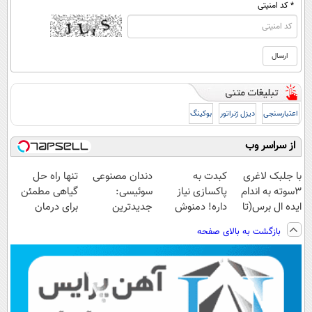
* کد امنیتی
اعتبارسنجی
دیزل ژنراتور
بوکینگ
از سراسر وب
با جلبک لاغری
کبدت به
دندان مصنوعی
تنها راه حل
3سوته به اندام
پاکسازی نیاز
سوئیسی:
گیاهی مطمئن
ایده ال برس(تا
داره! دمنوش
جدیدترین
برای درمان
امشب تخفیف
گیاهی
فناوری اروپا،
کبدچرب(تخفیف
بازگشت به بالای صفحه
ویژه)
کبد55%تخفیف
سبک و مقاوم |
تا امشب)
پرداخت قسطی