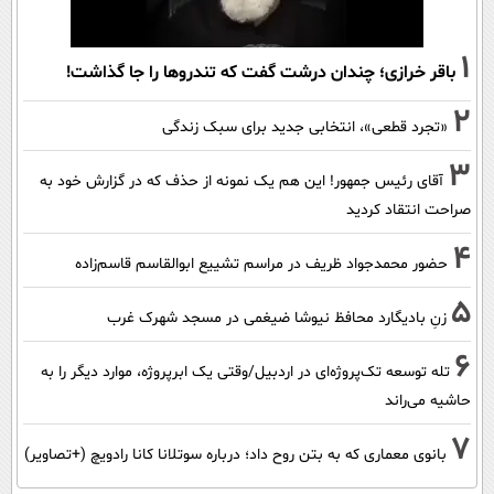
1
باقر خرازی؛ چندان درشت گفت که تندروها را جا گذاشت!
2
«تجرد قطعی»، انتخابی جدید برای سبک زندگی
3
آقای رئیس جمهور! این هم یک نمونه از حذف که در گزارش خود به
صراحت انتقاد کردید
4
حضور محمدجواد ظریف در مراسم تشییع ابوالقاسم قاسم‌زاده
5
زنِ بادیگارد محافظ نیوشا ضیغمی در مسجد شهرک غرب
6
تله توسعه تک‌پروژه‌ای در اردبیل/وقتی یک ابرپروژه، موارد دیگر را به
حاشیه می‌راند
7
بانوی معماری که به بتن روح داد؛ درباره سوتلانا کانا رادویچ (+تصاویر)