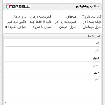
جلبک(50% تخفیف)
مطالب پیشنهادی
کمر درد داری؟
میخوای
‌کمردردت درمان
برای درمان
دیگه بسه! در
کمردردت رو "در
داره ❌ فقط چند
دائمی درد کمر
منزل درمانش
منزل" درمان
سؤال تا شروع
جراحی نکنید! ◀
کن
کنی؟ (◂فیلم +
بهبودی فاصله‌
پرسش‌نامه رو پر
نظر شما
(◀پرسش‌نامه)
◂پرسش‌نامه)
داری!
کن ▶
نام
ایمیل
* نظر