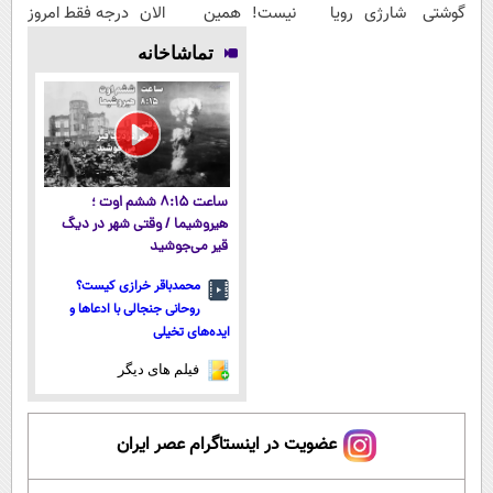
گوشتی شارژی
رویا نیست!
همین الان
درجه فقط امروز
(تخفیف به
امتحانش
درخواست اعتبار
حراج شد🔥
تماشاخانه
مدت محدود)
مجانیه😉
بده ✅
پرداخت درب
منزل
ساعت ۸:۱۵ ششم اوت ؛
هیروشیما / وقتی شهر در دیگ
قیر می‌جوشید
محمدباقر خرازی کیست؟
روحانی جنجالی با ادعاها و
ایده‌های تخیلی
فیلم های دیگر
عضویت در اینستاگرام عصر ایران