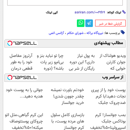
لینک کوتاه:
کپی لینک
‌گزارش خطا در خبر
برچسب ها:
نیروگاه براکه
،
شورای حکام
،
آژانس اتمی
مطالب پیشنهادی
ویدیو هولناک از
به پول نیاز
چرا تو نباید بنز و
آرتروز مفاصل
جوان کارتن
داری؟ این دوره
بی‌ام‌و زیر پات
خود را به طور
خوابی که
رایگان از شر بی
باشه؟ (دوره
قطعی درمان
میلیاردر شد.
پولی خلاصت
رایگان درآمد
کنید!
از سراسر وب
آموزش رایگان
میکنه
میلیاردی)
◗پرسش‌نامه◖
پوست خود را از پیری
خودتم باورت نمیشه
جوانی را به پوست خود
نجات دهید!با کرم
چقدر جوون شدی!
هدیه دهید...
ضدچروک جلبک
خرید جوانساز
اسپیرولینا با تخفیف
بمب جوانساز! کرم
بازسازی کامل سلول
این کرم گیاهی،مثل اتو
ویژه
بوتاکس جلبک
های مرده پوست، با
چروکای پوستتوصاف
اسپیرولینا50%تخفیف
کرم جوانساز
میکنه!50%تخفیف