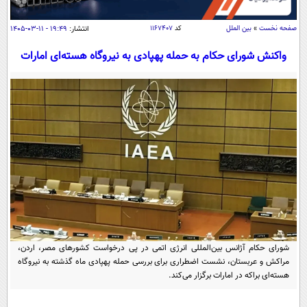
سیاسی
اقتصاد
صفحه نخست
»
بین الملل
کد
۱۱۶۷۴۰۷
انتشار:
۱۹:۴۹ - ۱۱-۰۳-۱۴۰۵
جامعه
اقتصادی
واکنش شورای حکام به حمله پهپادی به نیروگاه هسته‌ای امارات
ورزشی
اجتماعی
خودرو
بین الملل
حوادث
فرهنگ و هنر
سیاست خارجی
سلامت
علم و دانش
یک برش دانایی
قرآن
فناوری و It
محیط زیست
گوناگون
علمی
سفر و تفریح
فیلم
سرگرمی
اخبار کریپتو
عصر ایران 2
اقتصاد
باشگاه مغز
شورای حکام آژانس بین‌المللی انرژی اتمی در پی درخواست کشورهای مصر، اردن،
آموزش زبان
خواندنی ها و دیدنی ها
مراکش و عربستان، نشست اضطراری برای بررسی حمله پهپادی ماه گذشته به نیروگاه
ورزش
مجله تصویری سلاح
هسته‌ای براکه در امارات برگزار می‌کند.
داستان کوتاه
سیاست