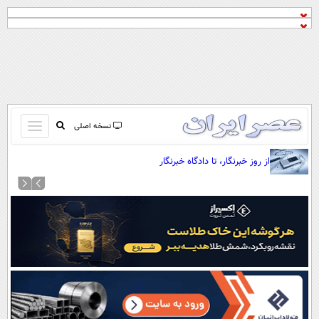
باز
نسخه اصلی
و
صفحه اول
از روز خبرنگار، تا دادگاه خبرنگار
بسته
تماس با ما
کردن
آرشیو
منو
جستجو
نظرسنجی
آب و هوا
اوقات شرعی
پیوند ها
سواد زندگی