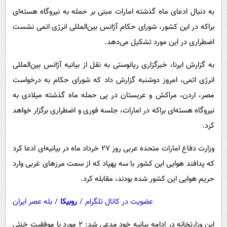
پیامک
سرگرمی
به دنبال ادعای ماه گذشته امارات مبنی بر حمله به نیروگاه هسته‌ای
روانشناسی
فناوری
براکه در این کشور، شورای حکام آژانس بین‌المللی انرژی اتمی نشست
آشپزی
اضطراری در این مورد تشکیل می‌دهد.
گوناگون
دانلود
حوادث
به گزارش ایرنا، خبرگزاری ریانوستی به نقل از بیانیه آژانس بین‌المللی
انرژی اتمی، امروز دوشنبه گزارش داد که شورای حکام به درخواست
محیط زیست
مصر، اردن، مراکش و عربستان در پی حمله ماه گذشته میلادی به
سلامت
نیروگاه هسته‌ای براکه در امارات، جلسه فوری و اضطراری برگزار خواهد
فرهنگی
کرد.
بین الملل
وزارت دفاع امارات متحده عربی روز ۲۷ خرداد ماه در بیانیه‌ای ادعا کرد
اجتماعی
که پدافند هوایی این کشور با سه پهپاد که از سمت مرزهای غربی وارد
حیات وحش
حریم هوایی این کشور شده بودند، مقابله کرد.
سیاست خارجی
عضویت در کانال تلگرام
/
روبیکا
/
بله عصر ایران
این وزارتخانه در ادامه بیانیه خود مدعی شد: ۲ مورد با موفقیت خنثی