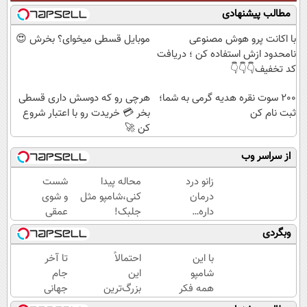
مطالب پیشنهادی
با اکانت پرو هوش مصنوعی
موبایل قسطی میخوای؟ بخرش 😍
نامحدود ازش استفاده کن ؛ دریافت
کد تخفیف👇👇👇
200 سوت نقره هدیه گرمی به شما؛
هرچی رو که دوسش داری قسطی
ثبت نام کن
بخر 💳 خریدت رو با اعتبار شروع
کن 🚀
از سراسر وب
زانو درد
محاله پیدا
شست
درمان
کنی،شامپو مثل
و شوی
داره…
جلبک!
عمقی
چرا
ضدریزش+رویش
کبد با
وبگردی
هنوز
مجدد40%تخفیف
دمنوش
داری
سم
با این
احتمالاً
تا آخر
بهش
زدای
شامپو
این
جام
ظلم
گیاهی
همه فکر
بزرگ‌ترین
جهانی
می‌کنی؟
میکنن
اشتباه
با پودر