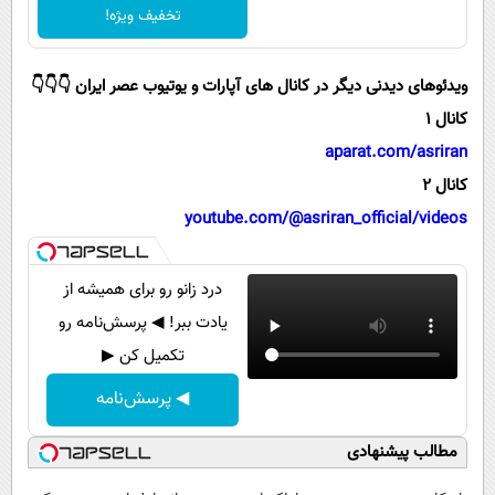
پیامک
سرگرمی
تخفیف ویژه!
روانشناسی
فناوری
ویدئوهای دیدنی دیگر در کانال های آپارات و یوتیوب عصر ایران 👇👇👇
آشپزی
گوناگون
کانال 1
دانلود
حوادث
aparat.com/asriran
محیط زیست
کانال 2
سلامت
youtube.com/@asriran_official/videos
فرهنگی
درد زانو رو برای همیشه از
بین الملل
یادت ببر! ◀ پرسش‌نامه رو
اجتماعی
تکمیل کن ▶
حیات وحش
◀ پرسش‌نامه
سیاست خارجی
مطالب پیشنهادی