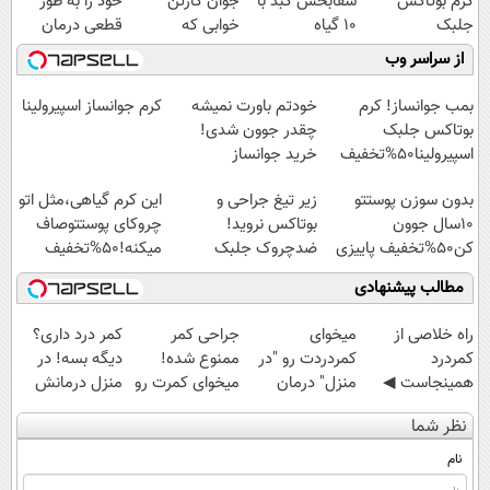
کرم بوتاکس
شفابخش کبد با
جوان کارتن
خود را به طور
جلبک
10 گیاه
خوابی که
قطعی درمان
اسپیرولینا50%تخفیف
موثر(تخفیف تا
میلیاردر شد.
کنید!
از سراسر وب
امشب)
آموزش رایگان
◗پرسش‌نامه◖
بمب جوانساز! کرم
خودتم باورت نمیشه
کرم جوانساز اسپیرولینا
بوتاکس جلبک
چقدر جوون شدی!
اسپیرولینا50%تخفیف
خرید جوانساز
اسپیرولینا با تخفیف
بدون سوزن پوستتو
زیر تیغ جراحی و
این کرم گیاهی،مثل اتو
ویژه
10سال جوون
بوتاکس نروید!
چروکای پوستتوصاف
کن50%تخفیف پاییزی
ضدچروک جلبک
میکنه!50%تخفیف
با40%تخفیف
مطالب پیشنهادی
‌راه خلاصی از
میخوای
جراحی کمر
کمر درد داری؟
کمردرد
کمردردت رو "در
ممنوع شده!
دیگه بسه! در
همینجاست ◀
منزل" درمان
میخوای کمرت رو
منزل درمانش
فقط کافیه فرم
کنی؟ (◂فیلم +
در منزل درمان
کن
نظر شما
رو پر کنی!
◂پرسش‌نامه)
کنی؟
(◀پرسش‌نامه)
((پرسش‌نامه))
نام