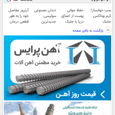
بمب جوانساز!
حفظ جوانی
دندان مصنوعی
آرتروز مفاصل
کرم بوتاکس
پوست از اعماق
سوئیسی:
خود را به طور
جلبک
دریا با جلبک
جدیدترین
قطعی درمان
اسپیرولینا50%تخفیف
اسپیرولینا
فناوری اروپا،
کنید!
بازگشت به بالای صفحه
سبک و مقاوم |
◗پرسش‌نامه◖
پرداخت قسطی