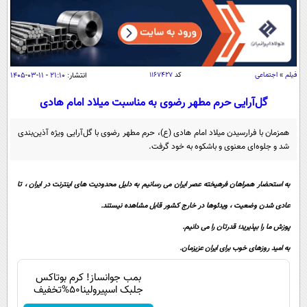
سیاسی
اقتصاد
جامعه
اقتصادی
ورزشی
اجتماعی
فیلم
»
اجتماعی
کد
۱۱۶۷۴۲۷
انتشار:
۲۱:۱۰ - ۱۱-۰۳-۱۴۰۵
خودرو
بین الملل
حوادث
گل‌آرایی حرم مطهر رضوی به مناسبت میلاد امام هادی
فرهنگ و هنر
سیاست خارجی
سلامت
همزمان با فرارسیدن میلاد امام هادی (ع)، حرم مطهر رضوی با گل‌آرایی ویژه آذین‌بندی
علم و دانش
شد و جلوه‌ای معنوی و باشکوه به خود گرفت.
یک برش دانایی
قرآن
فناوری و It
محیط زیست
به استحضار همراهان فرهیخته عصر ایران می رسانیم به دلیل محدودیت های اینترنت در ایران ، تا
گوناگون
علمی
سفر و تفریح
عادی شدن وضعیت ، ویدئوها در خارج کشور قابل مشاهده نیستند.
فیلم
سرگرمی
اخبار کریپتو
پوزش ما را بپذیرید؛ قدرتان را می دانیم.
عصر ایران 2
اقتصاد
باشگاه مغز
به امید روزهای خوب برای ایران عزیزمان.
آموزش زبان
خواندنی ها و دیدنی ها
ورزش
مجله تصویری سلاح
بمب جوانساز! کرم بوتاکس
داستان کوتاه
سیاست
جلبک اسپیرولینا50%تخفیف