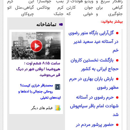
راهکار سریع و
ویدیو هولناک از
بمب جوانساز!
این کرم
گیاهی برای
جوان کارتن
کرم بوتاکس
گیاهی،مثل اتو
جلوگیری و
خوابی که
جلبک
چروکای
درمان پیری
میلیاردر شد.
اسپیرولینا50%تخفیف
پوستتوصاف
بیشتر بخوانید:
تماشاخانه
پوست
آموزش رایگان
میکنه!50%تخفیف
گل‌آرایی بارگاه منور رضوی
در آستانه عید سعید غدیر
خم
بازگشت نخستین کاروان
ساعت ۸:۱۵ ششم اوت ؛
حجاج ایرانی به کشور
هیروشیما / وقتی شهر در دیگ
قیر می‌جوشید
بارش باران بهاری در حرم
محمدباقر خرازی کیست؟
مطهر رضوی
روحانی جنجالی با ادعاها و
حرم رضوی در آستانه
ایده‌های تخیلی
شهادت امام باقر سیاه‌پوش
فیلم های دیگر
شد
حضور پرشور مردم در