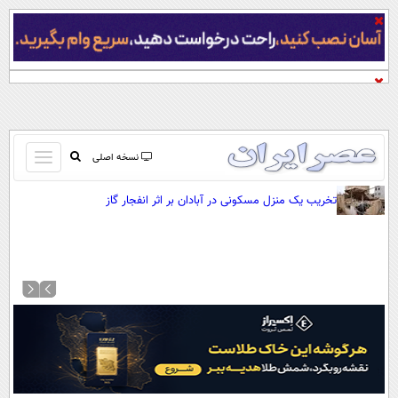
باز
نسخه اصلی
و
صفحه اول
تخریب یک منزل مسکونی در آبادان بر اثر انفجار گاز
بسته
تماس با ما
کردن
آرشیو
منو
جستجو
نظرسنجی
آب و هوا
اوقات شرعی
پیوند ها
سواد زندگی