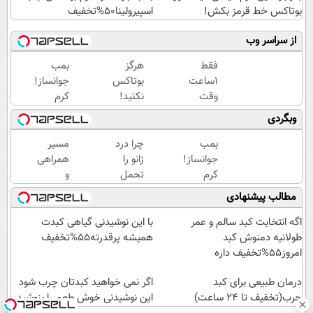
بوتاکس خط قرمز بکش!
اسپیرولینا50%تخفیف
از سراسر وب
فقط
هرگز
بمب
1ساعت
بوتاکس
جوانساز!
وقت
نکنید!
کرم
داری
جوانساز
بوتاکس
وبگردی
کرم
جلبک
جلبک
جوانساز
پوست
اسپیرولینا50%تخفیف
بمب
چرا درد
مسیر
جلبک
شمارا
جوانساز!
زانو را
همراهی
رو
۱۰ سال
کرم
تحمل
و
با40%تخفیف
جوان
بوتاکس
می‌کنی؟
گزارش
مطالب پیشنهادی
بخری!
می کند
جلبک
خیلی
عملکرد
اسپیرولینا50%تخفیف
ساده
گروه
اگه انتخابت کبد سالم و عمر
با این نوشیدنی گیاهی کبدت
درمنزل
اسنپ
طولانیه دمنوش کبد
همیشه پرقدرته55%تخفیف
درمانش
در
امروز55%تخفیف داره
کن
۱۴۰۴
درمان طبیعی برای کبد
اگر نمی خواهید کبدتان چرب شود
چرب(تخفیف تا 24 ساعت)
این نوشیدنی خوش طعم را بنوشید