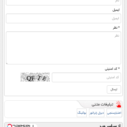
ایمیل
* نظر
* کد امنیتی
اعتبارسنجی
دیزل ژنراتور
بوکینگ
از سراسر وب