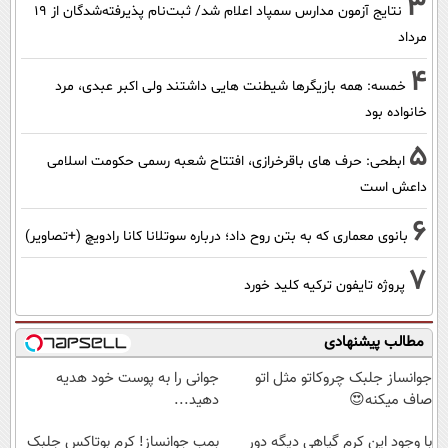
3
نتایج آزمون مدارس سمپاد اعلام شد/ ثبت‌نام پذیرفته‌شدگان از ۱۹
مرداد
4
خمسه: همه بازیگرها شیطنت هایی داشتند ولی اکبر عبدی، مرد
خانواده بود
5
ابطحی: حرف های باقرخرازی، افتتاح شعبه رسمی حکومت اسلامی
داعش است
6
بانوی معماری که به بتن روح داد؛ درباره سوتلانا کانا رادویچ (+تصاویر)
7
پروژه تایفون ترکیه کلید خورد
مطالب پیشنهادی
جوانساز جلبک چروکاتو مثل اتو
جوانی را به پوست خود هدیه
صاف میکنه😍
دهید...
با وجود این کرم گیاهی دیگه دور
بمب جوانساز! کرم بوتاکس جلبک