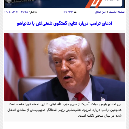
سیاسی
اقتصاد
صفحه نخست
»
بین الملل
کد
۱۱۶۷۴۳۳
انتشار:
۲۱:۲۸ - ۱۱-۰۳-۱۴۰۵
جامعه
اقتصادی
ادعای ترامپ درباره نتایج گفتگوی تلفنی‌اش با نتانیاهو
ورزشی
اجتماعی
خودرو
بین الملل
حوادث
فرهنگ و هنر
سیاست خارجی
سلامت
علم و دانش
یک برش دانایی
قرآن
فناوری و It
محیط زیست
گوناگون
علمی
سفر و تفریح
فیلم
سرگرمی
اخبار کریپتو
عصر ایران 2
اقتصاد
باشگاه مغز
این ادعای رئیس دولت آمریکا از سوی حزب الله لبنان تا این لحظه تایید نشده است.
آموزش زبان
خواندنی ها و دیدنی ها
همچنین ترامپ درباره ضرورت عقب‌نشینی رژیم اشغالگر صهیونیستی از مناطق اشغال
ورزش
مجله تصویری سلاح
شده در لبنان سخنی نگفته است.
داستان کوتاه
سیاست