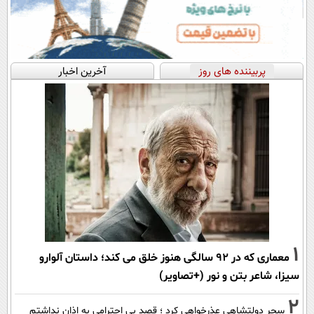
پربیننده های روز
آخرین اخبار
1
معماری که در 92 سالگی هنوز خلق می کند؛ داستان آلوارو
سیزا، شاعر بتن و نور (+تصاویر)
2
سحر دولتشاهی عذرخواهی کرد ؛ قصد بی احترامی به اذان نداشتم