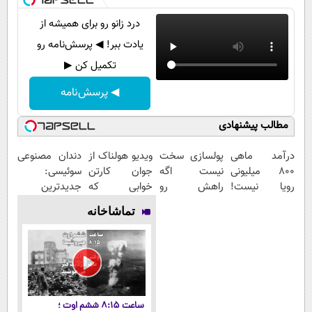
درد زانو رو برای همیشه از
یادت ببر! ◀ پرسش‌نامه رو
تکمیل کن ▶
◀ پرسش‌نامه
مطالب پیشنهادی
درآمد ماهی
پولسازی سخت
ویدیو هولناک از
دندان مصنوعی
800 میلیونی
نیست اگه
جوان کارتن
سوئیسی:
رویا نیست!
راهش رو
خوابی که
جدیدترین
امتحانش
بدونی! " دوره
میلیاردر شد.
فناوری اروپا،
تماشاخانه
مجانیه😉
رایگان "
آموزش رایگان
سبک و مقاوم |
پرداخت قسطی
ساعت ۸:۱۵ ششم اوت ؛