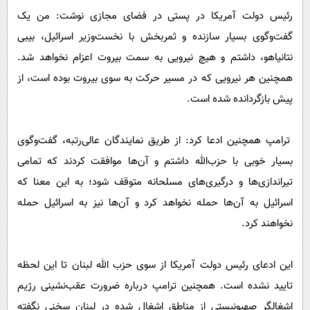
پیامک
سرگرمی
رئیس دولت آمریکا در پستی در فضای مجازی نوشت: من یک
روانشناسی
فناوری
گفت‌وگوی بسیار سازنده و ثمربخش با نخست‌وزیر اسرائیل، بیبی
آشپزی
نتانیاهو، داشتم و هیچ نیرویی به سمت بیروت اعزام نخواهد شد.
گوناگون
همچنین هر نیرویی که در مسیر حرکت به سوی بیروت بوده است، از
دانلود
حوادث
پیش بازگردانده شده است.
محیط زیست
سلامت
ترامپ همچنین ادعا کرد: از طریق نمایندگان عالی‌رتبه، گفت‌وگوی
بسیار خوبی با حزب‌الله داشتم و آن‌ها موافقت کردند که تمامی
فرهنگی
تیراندازی‌ها و درگیری‌های مسلحانه متوقف شود؛ به این معنا که
بین الملل
اسرائیل به آن‌ها حمله نخواهد کرد و آن‌ها نیز به اسرائیل حمله
اجتماعی
نخواهند کرد.
حیات وحش
سیاست خارجی
این ادعای رئیس دولت آمریکا از سوی حزب الله لبنان تا این لحظه
تایید نشده است. همچنین ترامپ درباره ضرورت عقب‌نشینی رژیم
اشغالگر صهیونیستی از مناطق اشغال شده در لبنان سخنی نگفته