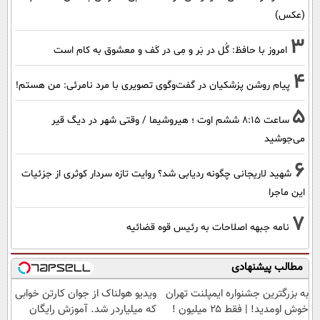
(عکس)
3
امروز با حافظ: گُل در بَر و مِی در کَف و معشوق به کام است
4
پیام روشن پزشکیان در گفت‌و‌گوی تصویری با مرد نامرئی: من هستم!
5
ساعت ۸:۱۵ ششم اوت ؛ هیروشیما / وقتی شهر در دیگ قیر
می‌جوشید
6
شهید لاریجانی چگونه ردیابی شد؟ روایت تازه سردار کوثری از جزئیات
این ماجرا
7
نامه جبهه اصلاحات به رئیس قوه قضائیه
مطالب پیشنهادی
به بزرگترین جشنواره ایمپلنت تهران
ویدیو هولناک از جوان کارتن خوابی
خوش اومدید! | فقط ۲۵ میلیون !
که میلیاردر شد. آموزش رایگان