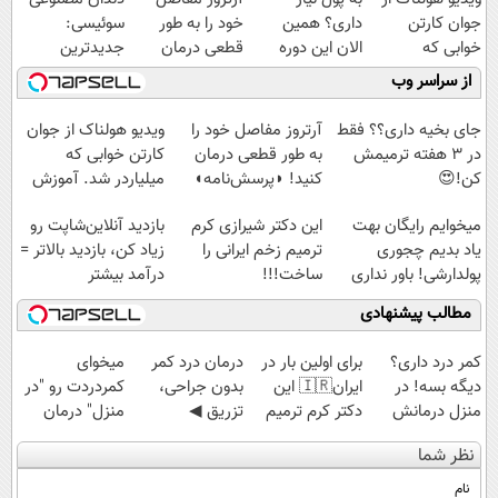
جوان کارتن
داری؟ همین
خود را به طور
سوئیسی:
خوابی که
الان این دوره
قطعی درمان
جدیدترین
میلیاردر شد.
رایگان رو شرکت
کنید!
فناوری اروپا،
از سراسر وب
آموزش رایگان
کن تا دیر نشده!
◗پرسش‌نامه◖
سبک و مقاوم |
پرداخت قسطی
جای بخیه داری؟؟ فقط
آرتروز مفاصل خود را
ویدیو هولناک از جوان
در 3 هفته ترمیمش
به طور قطعی درمان
کارتن خوابی که
کن!😍
کنید! ◗پرسش‌نامه◖
میلیاردر شد. آموزش
رایگان
میخوایم رایگان بهت
این دکتر شیرازی کرم
بازدید آنلاین‌شاپت رو
یاد بدیم چجوری
ترمیم زخم ایرانی را
زیاد کن، بازدید بالاتر =
پولدارشی! باور نداری
ساخت!!!
درآمد بیشتر
امتحانش مجانیه
مطالب پیشنهادی
کمر درد داری؟
برای اولین بار در
درمان درد کمر
میخوای
دیگه بسه! در
ایران🇮🇷 این
بدون جراحی،
کمردردت رو "در
منزل درمانش
دکتر کرم ترمیم
تزریق ◀
منزل" درمان
کن
کننده 23 روزه
پرسش‌نامه رو پر
کنی؟ (◂فیلم +
نظر شما
(◀پرسش‌نامه)
ساخت!
کن ▶
◂پرسش‌نامه)
نام