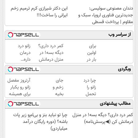
دندان مصنوعی سوئیسی:
این دکتر شیرازی کرم ترمیم زخم
جدیدترین فناوری اروپا، سبک و
ایرانی را ساخت!!!
مقاوم | پرداخت قسطی
از سراسر وب
برای
کمر درد داری؟
زانو درد
اولین
دیگه بسه! در
درمان
بار در
منزل درمانش
داره…
ایران
کن
چرا
وبگردی
🇮🇷
(◀پرسش‌نامه)
هنوز
این
داری
چرا درد
جای
آرتروز مفصل
دکتر
بهش
زانو را
زخم و
زانو رو یکبار
کرم
ظلم
تحمل
بخیه
برای همیشه
ترمیم
می‌کنی؟
می‌کنی؟
داری؟؟
درمان کن!
مطالب پیشنهادی
کننده
خیلی
3
◗پرسش‌نامه◖
23
ساده
هفته‌ای
کمر درد داری؟ دیگه بسه! در منزل
چرا تو نباید بنز و بی‌ام‌و زیر پات
روزه
درمنزل
محوش
درمانش کن (◀پرسش‌نامه)
باشه؟ (دوره رایگان درآمد
ساخت!
درمانش
کن!
میلیاردی)
کن