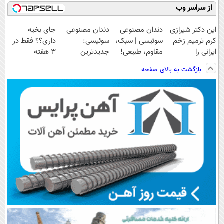
از سراسر وب
این دکتر شیرازی
دندان مصنوعی
دندان مصنوعی
جای بخیه
کرم ترمیم زخم
سوئیسی | سبک،
سوئیسی:
داری؟؟ فقط در
ایرانی را
مقاوم، طبیعی!
جدیدترین
3 هفته
ساخت!!!
ویزیت
فناوری اروپا،
ترمیمش کن!😍
بازگشت به بالای صفحه
رایگان+پرداخت
سبک و مقاوم |
اقساطی😍
پرداخت قسطی