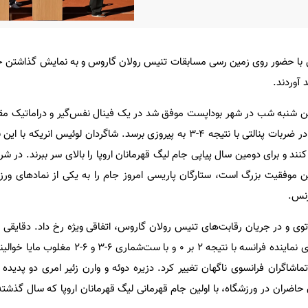
من با حضور روی زمین رسی مسابقات تنیس رولان گاروس و به نمایش گذاشتن ج
 آوردند.
من شنبه شب در شهر بوداپست موفق شد در یک فینال نفس‌گیر و دراماتیک م
از تساوی 1-1 در وقت‌های قانونی، در ضربات پنالتی با نتیجه 4-3 به پیروزی برسد. شاگردان لوئی
نند و برای دومین سال پیاپی جام لیگ قهرمانان اروپا را بالای سر ببرند. در ش
 موفقیت بزرگ است، ستارگان پاریسی امروز جام را به یکی از نمادهای ور
رنس.
وی و در جریان رقابت‌های تنیس رولان گاروس، اتفاقی ویژه رخ داد. دقایقی 
مسابقه تنیس که در آن دایان پاری نماینده فرانسه با نتیجه 2 بر 0 و
اشاگران فرانسوی ناگهان تغییر کرد. دزیره دوئه و وارن زئیر امری دو پدیده ج
 حاضران در ورزشگاه، با اولین جام قهرمانی لیگ قهرمانان اروپا که سال گذش