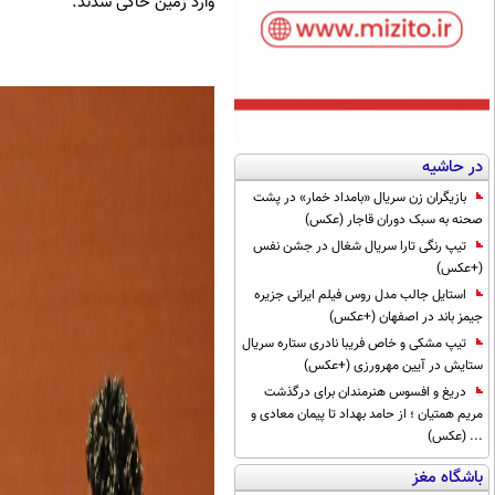
وارد زمین خاکی شدند.
در حاشیه
بازیگران زن سریال «بامداد خمار» در پشت
صحنه به سبک دوران قاجار (عکس)
تیپ رنگی تارا سریال شغال در جشن نفس
(+عکس)
استایل جالب مدل روس فیلم ایرانی جزیره
جیمز باند در اصفهان (+عکس)
تیپ مشکی و خاص فریبا نادری ستاره سریال
ستایش در آیین مهرورزی (+عکس)
دریغ و افسوس هنرمندان برای درگذشت
مریم همتیان ؛ از حامد بهداد تا پیمان معادی و
... (عکس)
باشگاه مغز