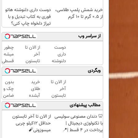
خرید شمش پلمپ طلاسی،
دوست داری دلنوشته هاتو
از ۰.۵ گرم تا ۱۰ گرم
فوری به کتاب تبدیل و با
تیراژ دلخواه چاپ کنی؟
از سراسر وب
دوست
از الان تا
چطور
داری
آخر
میشه
دلنوشته
تابستون
قسطی
هاتو
حداقل
طلا
وبگردی
فوری به
12کیلو
خرید |
کتاب
چربی
با
از الان تا
خرید
بدون
تبدیل و
میسوزونی
طلاسی
آخر
طلای
چک و
با تیراژ
🧨
پس
تابستون
آبشده
ضامن
دلخواه
انداز
حداقل
حتی با
تا 100
مطالب پیشنهادی
چاپ
کنید
12کیلو
۱۰۰هزارتومان
میلیون
کنی؟
چربی
اعتبار
🦷 دندان مصنوعی سوئیسی
از الان تا آخر تابستون
میسوزونی
خرید
با تکنولوژی دیجیتال |
حداقل 12کیلو چربی
🧨
طلا
پرداخت در 4 قسط |📍
میسوزونی🧨
بگیر!
تهران