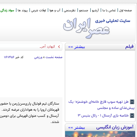
صفحه اول
تماس با ما
آرشیو
جستجو
نظرسنجی
آب و هوا
اوقات شرعی
پیوند ها
سواد زندگی
فیلم
بیشتر »»
کیهان: آمریکا یا «نظم جدید» را می پذیرد ی
صفحه نخست
»
ورزشی
کد خبر
۱۱۶۷۴۵۶
طرز تهیه سوپ قارچ خامه‌ای خوشمزه؛ یک
ستارگان تیم فوتبال پاری‌سن‌ژرمن با حضو
پیش‌غذای ساده و مجلسی
قهرمانان اروپا را به هواداران عرضه کردند.
آرسنال و کسب عنوان قهرمانی برای دومین 
خلاصه بازی آرسنال ۱ - رئال بتیس ۳
شدند.
آموزش زبان انگلیسی
بیشتر »»