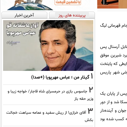
پربیننده های روز
آخرین اخبار
ام قهرمانی لیگ
قابل آرسنال پس
س انریکه با این برد شیرین موفق
رایطی که پایتخت
زشی شهر پاریس
1
گیتار من ؛ عباس مهرپویا (+صدا)
2
جاسوس بازی در حرمسرای شاه قاجار/ خواجه زیبا و
پس از پایان یک
وزیر حقه باز
 با ست‌شماری 6-3 و 6-2 مغلوب مایا خوالینسکا شد و از دور
3
وان و آینده‌دار
آقای خرازی! از ریش سفید و عمامه سیاهت خجالت
ته کسب شده بود
بکش