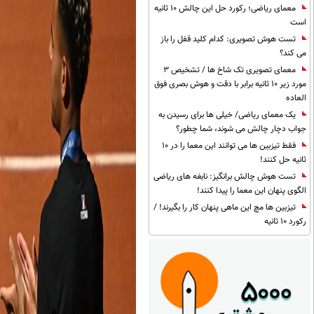
معمای ریاضی؛ رکورد حل این چالش 10 ثانیه
است
تست هوش تصویری: کدام کلید قفل را باز
می کند؟
معمای تصویری تک شاخ ها / تشخیص 3
مورد زیر 10 ثانیه برابر با دقت و هوش بصری فوق
العاده
یک معمای ریاضی/ خیلی ها برای رسیدن به
جواب دچار چالش می شوند، شما چطور؟
فقط تیزبین ها می توانند این معما را در 10
ثانیه حل کنند!
تست هوش چالش برانگیز: نابغه های ریاضی
الگوی پنهان این معما را پیدا کنند!
تیزبین ها مچ این ماهی پنهان کار را بگیرند! /
رکورد 10 ثانیه