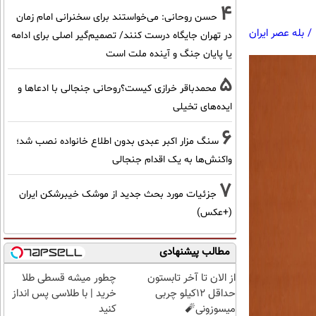
4
حسن روحانی: می‌خواستند برای سخنرانی امام زمان
/
بله عصر ایران
در تهران جایگاه درست کنند/ تصمیم‌گیر اصلی برای ادامه
یا پایان جنگ و آینده ملت است
5
محمدباقر خرازی کیست؟روحانی جنجالی با ادعاها و
ایده‌های تخیلی
6
سنگ مزار اکبر عبدی بدون اطلاع خانواده نصب شد؛
واکنش‌ها به یک اقدام جنجالی
7
جزئیات مورد بحث جدید از موشک خیبرشکن ایران
(+عکس)
مطالب پیشنهادی
از الان تا آخر تابستون
چطور میشه قسطی طلا
حداقل 12کیلو چربی
خرید | با طلاسی پس انداز
میسوزونی🧨
کنید