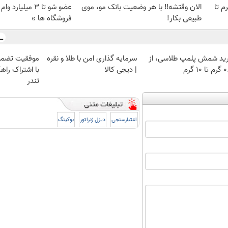
لمپ طلاسی، از ۰.۵ گرم تا
الان وقتشه‼️ با هر وضعیت بانک مو، موی
عضو شو تا 3 میلیار
طبیعی بکار!
فروشگاه ها »
ید شمش پلمپ طلاسی، از
سرمایه گذاری امن با طلا و نقره
موفقیت تضمی
 ۱۰ گرم
| دیجی کالا
با اشتراک راهک
تندر
اعتبارسنجی
دیزل ژنراتور
بوکینگ