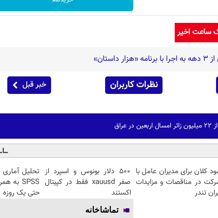
ک ساعت اخیر
استان»
نظرات کاربران
خبر قبل
 عراق
د کلان برای مدیران عامل با
۵۰۰ دلار بونوس و اسپرد از
تحلیل آماری فو
رکت در مناقصات و مزایدات
صفر xauusd فقط در کپیتال
SPSS به 
ران تندر
اکستند
حتی یک روزه !
تماشاخانه