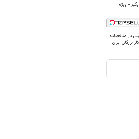
د وام بگیر « ویژه
نی در مناقصات
ار بزرگان ایران