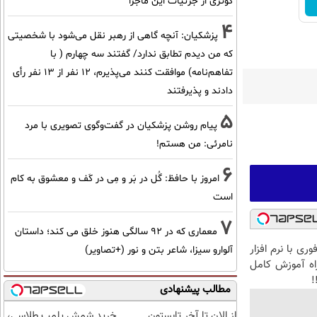
کوثری از جزئیات این ماجرا
4
پزشکیان‌: آنچه گاهی از رهبر نقل می‌شود با شخصیتی
که من دیدم تطابق ندارد/ گفتند سه چهارم ( با
تفاهم‌نامه) موافقت کنند می‌پذیرم، 12 نفر از 13 نفر رأی
دادند و پذیرفتند
5
پیام روشن پزشکیان در گفت‌و‌گوی تصویری با مرد
نامرئی: من هستم!
6
امروز با حافظ: گُل در بَر و مِی در کَف و معشوق به کام
است
7
معماری که در 92 سالگی هنوز خلق می کند؛ داستان
ری با نرم افزار
آلوارو سیزا، شاعر بتن و نور (+تصاویر)
همراه آموزش کامل
!
مطالب پیشنهادی
از الان تا آخر تابستون
خرید شمش پلمپ طلاسی،