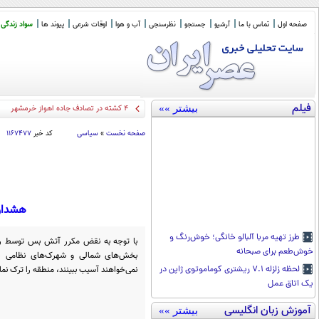
صفحه اول
تماس با ما
آرشیو
جستجو
نظرسنجی
آب و هوا
اوقات شرعی
پیوند ها
سواد زندگی
فیلم
بیشتر »»
۴ کشته در تصادف جاده اهواز خرمشهر
صفحه نخست
»
سیاسی
کد خبر
۱۱۶۷۴۷۷
هشدار 
طرز تهیه مربا آلبالو خانگی؛ خوش‌رنگ و
با توجه به نقض مکرر آتش بس توسط رژ
خوش‌طعم برای صبحانه
بخش‌های شمالی و شهرک‌های نظامی در
نمی‌خواهند آسیب ببینند، منطقه را ترک نمای
لحظه زلزله ۷.۱ ریشتری کوماموتوی ژاپن در
یک اتاق عمل
آموزش زبان انگلیسی
بیشتر »»