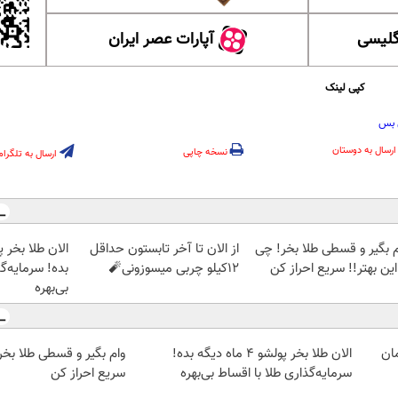
گلیسی
آپارات عصر ایران
کپی لینک
 بس
ارسال به دوستان
نسخه چاپی
ارسال به تلگرام
م بگیر و قسطی طلا بخر! چی
از الان تا آخر تابستون حداقل
این بهتر!! سریع احراز کن
12کیلو چربی میسوزونی🧨
بده! سرمایه‌گ
بی‌بهره
الان طلا بخر پولشو 4 ماه دیگه بده!
وام بگیر و قسطی طلا بخر!
سرمایه‌گذاری طلا با اقساط بی‌بهره
سریع احراز کن