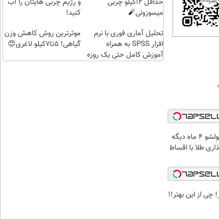
حداقل 12کیلو چربی
و رژیم چربی هایتان را آب
میسوزونی🧨
کنید!
تحلیل آماری فوری با نرم
موثرترین روش کاهش وزن
افزار SPSS به همراه
گیاهی! 5تا۷کیلو لاغری😍
آموزش کامل حتی یک روزه
!!
الان طلا بخر پولشو 4 ماه دیگه
ذاری طلا با اقساط
 چی از این بهتر!!