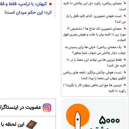
کیهان: با ترامپ، فقط و فق
معمای ریاضی؛ رکورد حل این چالش 10 ثانیه
است
کرد؛ این حکم میدان است!
تست هوش تصویری: کدام کلید قفل را باز
می کند؟
معمای تصویری تک شاخ ها / تشخیص 3
مورد زیر 10 ثانیه برابر با دقت و هوش بصری فوق
العاده
یک معمای ریاضی/ خیلی ها برای رسیدن به
جواب دچار چالش می شوند، شما چطور؟
فقط تیزبین ها می توانند این معما را در 10
ثانیه حل کنند!
تست هوش چالش برانگیز: نابغه های ریاضی
الگوی پنهان این معما را پیدا کنند!
تیزبین ها مچ این ماهی پنهان کار را بگیرند! /
رکورد 10 ثانیه
عضویت در اینستاگرام
این لحظه با