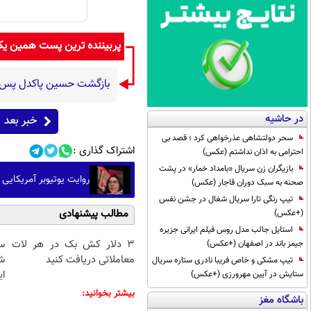
پربیننده ترین پست همین ی
بازگشت حسین پاکدل پس از ۳ دهه به اجرا با برنامه «هزار د
در حاشیه
خبر بعد
سحر دولتشاهی عذرخواهی کرد ؛ قصد بی
اشتراک گذاری :
احترامی به اذان نداشتم (عکس)
بازیگران زن سریال «بامداد خمار» در پشت
روایت یوتیوبر آمریکایی از ۲۲ میلیون زائر امسال اربعین در
صحنه به سبک دوران قاجار (عکس)
تیپ رنگی تارا سریال شغال در جشن نفس
مطالب پیشنهادی
(+عکس)
استایل جالب مدل روس فیلم ایرانی جزیره
3 دلار کش بک در هر لات
سو
جیمز باند در اصفهان (+عکس)
معاملاتی دریافت کنید
ش
تیپ مشکی و خاص فریبا نادری ستاره سریال
ای
ستایش در آیین مهرورزی (+عکس)
بیشتر بخوانید:
باشگاه مغز