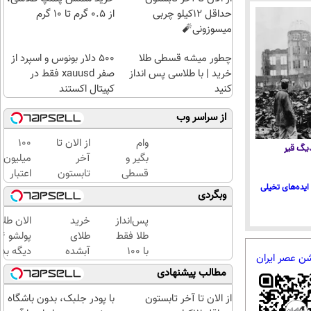
حداقل 12کیلو چربی
از ۰.۵ گرم تا ۱۰ گرم
میسوزونی🧨
چطور میشه قسطی طلا
۵۰۰ دلار بونوس و اسپرد از
خرید | با طلاسی پس انداز
صفر xauusd فقط در
کنید
کپیتال اکستند
از سراسر وب
وام
از الان تا
100
 دیگ قیر
بگیر و
آخر
میلیون
قسطی
تابستون
اعتبار
طلا
حداقل
خرید
ایده‌های تخیلی
وبگردی
بخر!
12کیلو
طلای
چی از
چربی
آب
پس‌انداز
خرید
الان طلا
این
میسوزونی
شده
طلا فقط
طلای
بهتر!!
🧨
بگیر
با ۱۰۰
آبشده
دیگه بده
شن عصر ایران
سریع
هزارتومان
حتی با
سرمایه‌گ
مطالب پیشنهادی
احراز
(امن و
۱۰۰هزارتومان
طلا با ا
کن
راحت)
بی‌بهره
از الان تا آخر تابستون
با پودر جلبک، بدون باشگاه