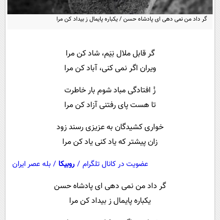
پیامک
سرگرمی
گر داد من نمی دهی ای پادشاه حسن / یکباره پایمال ز بیداد کن مرا
روانشناسی
فناوری
آشپزی
گوناگون
گر قابل ملال نِیَم، شاد کن مرا
دانلود
حوادث
ویران اگر نمی کنی، آباد کن مرا
محیط زیست
زُ افتادگی مباد شوم بار خاطرت
سلامت
تا هست پای رفتنی آزاد کن مرا
فرهنگی
خواری کشیدگان به عزیزی رسند زود
بین الملل
زان پیشتر که یاد کنی یاد کن مرا
اجتماعی
عضویت در کانال تلگرام
/
روبیکا
/
بله عصر ایران
حیات وحش
گر داد من نمی دهی ای پادشاه حسن
سیاست خارجی
یکباره پایمال ز بیداد کن مرا