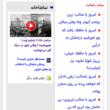
پزشکیان/ برخی جریان‌ها هرجا منافعشان اقتضا کند از رهبری
بیشتر بخوانید:
عبور می‌کنند
تماشاخانه
امروز با صائب: زین
بیشتر کبوتر چاه وطن مباش
امروز با حافظ: باشَد که
چو خورشید درخشان به
ساعت ۸:۱۵ ششم اوت ؛
دَرآیی
هیروشیما / وقتی شهر در دیگ
قیر می‌جوشید
امروز با حافظ: عیش،
محمدباقر خرازی کیست؟
بی‌یار مُهیّا نشود، یار
روحانی جنجالی با ادعاها و
کجاست؟
ایده‌های تخیلی
امروز باصائب: زهی نادان
فیلم های دیگر
که خواهد پرده بر روی سخن
پوشد
امروز با صائب تبریزی: بی
حاصل بود ابری که بی