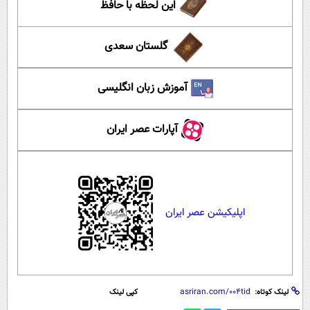
این لحظه با حافظ
گلستان سعدی
آموزش زبان انگلیسی
آپارات عصر ایران
اپلیکیشن عصر ایران
لینک کوتاه:
کپی لینک