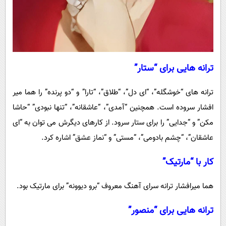
ترانه هایی برای “ستار”
ترانه های “خوشگله”، “ای دل”، “طلاق”، “تارا” و “دو پرنده” را هما میر
افشار سروده است. همچنین “آمدی”، “عاشقانه”، “تنها نبودی” “حاشا
مکن” و “جدایی” را برای ستار سرود. از کارهای دیگرش می توان به “ای
عاشقان”، “چشم بادومی”، “مستی” و “نماز عشق” اشاره کرد.
کار با “مارتیک”
هما میرافشار ترانه سرای آهنگ معروف “برو دیوونه” برای مارتیک بود.
ترانه هایی برای “منصور”