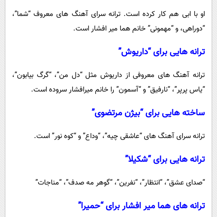
او با ابی هم کار کرده است. ترانه سرای آهنگ های معروف “شما”،
“دوراهی، و “مهمونی” خانم هما میر افشار است.
ترانه هایی برای “داریوش”
ترانه آهنگ های معروفی از داریوش مثل “دل من”، “گرگ بیابون”،
“یاس پرپر”، “نارفیق” و “آسمون” را خانم میرافشار سروده است.
ساخته هایی برای “بیژن مرتضوی”
ترانه سرای آهنگ های “عاشقی چیه”، “وداع” و “کوه نور” است.
ترانه هایی برای “شکیلا”
“صدای عشق”، “انتظار”، “نفرین”، “گوهر مه صدف”، “مناجات”
ترانه های هما میر افشار برای “حمیرا”