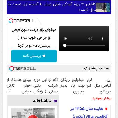
کاهش ۲۱ روزه آلودگی هوای تهران با آلاینده ازن نسبت به
سال گذشته
میخوای زانو دردت بدون قرص
و جراحی خوب شه؟ (
پرسش‌نامه رو پر کن)
◀ پرسش‌نامه
مطالب پیشنهادی
این کرم
میخوایم رایگان
اگه تو این دوره
ویدیو هولناک از
گیاهی،مثل اتو
بهت یاد بدیم
شرکت نکنی
جوان کارتن
چروکای
چجوری
باختی! ( رایگان
خوابی که
پوستتوصاف
پولدارشی! باور
آموزش ببین
میلیاردر شد.
بیشتر بخوانید:
تماشاخانه
میکنه!50%تخفیف
نداری امتحانش
پولدار شی)
آموزش رایگان
هایده سال 1355 در
مجانیه
کاظمین عراق (عکس)