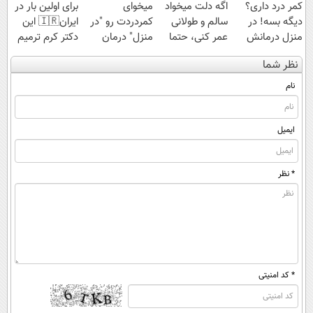
کمر درد داری؟
اگه دلت میخواد
میخوای
برای اولین بار در
دیگه بسه! در
سالم و طولانی
کمردردت رو "در
ایران🇮🇷 این
منزل درمانش
عمر کنی، حتما
منزل" درمان
دکتر کرم ترمیم
کن
این دمنوش رو
کنی؟ (◂فیلم +
کننده 23 روزه
نظر شما
(◀پرسش‌نامه)
بخر!
◂پرسش‌نامه)
ساخت!
نام
ایمیل
* نظر
* کد امنیتی