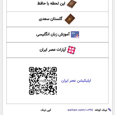
این لحظه با حافظ
گلستان سعدی
آموزش زبان انگلیسی
آپارات عصر ایران
اپلیکیشن عصر ایران
لینک کوتاه:
کپی لینک