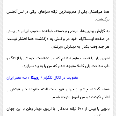
پیامک
سرگرمی
هما میرافشار، یکی از معروف‌ترین ترانه سراهای ایرانی در لس‌آنجلس
روانشناسی
فناوری
درگذشت.
آشپزی
گوناگون
دانلود
به گزارش برترین‌‌ها، مرتضی برجسته، خواننده محبوب ایرانی در پستی
حوادث
در صفحه اینستاگرام خود در واکنش به درگذشت هما افشار نوشت:
محیط زیست
هر چند وقت یکبار به دیدارش میرفتم.
سلامت
اخرین بار با تعجب متوجه شدم که مرا نشناخت خودش را از تنگ و
فرهنگی
تاب ننداخت ولی کاملا متوجه شدم که من را به یاد نمیاورد.
بین الملل
عضویت در کانال تلگرام
/
روبیکا
/
بله عصر ایران
اجتماعی
حیات وحش
هفته گذشته چشم از جهان فرو بست البته خانواده خبر فوتش را
اعلام نکردندند و من امروز متوجه شدم .
سیاست خارجی
بانویی با بیش از ۶۰۰ ترانه ماندگار با ارزوی دیدار وطن با این جهان