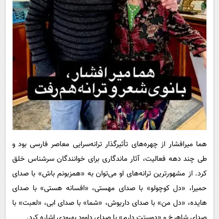
هما میرافشار از چهره‌های تأثیرگذار ترانه‌سرایی معاصر فارسی بود و
طی چند دهه فعالیت، آثار ماندگاری برای خوانندگان سرشناس خلق
کرد. از مشهورترین ترانه‌های او می‌توان به «همزبونم باش» با صدای
حمیرا، «دل کوچولو» با صدای مهستی، «افسانه هستی» با صدای
هایده، «دل من» با صدای داریوش، «شما» با صدای ابی، «لعبت» با
صدای شاهرخ و «دوستت دارم» با صدای داوود بهبودی اشاره کرد.