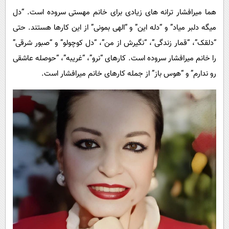
هما میرافشار ترانه های زیادی برای خانم مهستی سروده است. “دل
میگه دلبر میاد” و “دله این” و “الهی بمونی” از این کارها هستند. حتی
“دلقک”، “قمار زندگی”، “نگیرش از من”، “دل کوچولو” و “صبور شرقی”
را خانم میرافشار سروده است. کارهای “نرو”، “غریبه”، “حوصله عاشقی
رو ندارم” و “هوس باز” از جمله کارهای خانم میرافشار است.