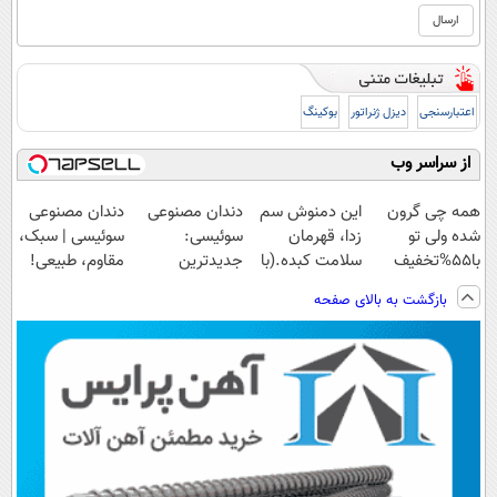
اعتبارسنجی
دیزل ژنراتور
بوکینگ
از سراسر وب
همه چی گرون
این دمنوش سم
دندان مصنوعی
دندان مصنوعی
شده ولی تو
زدا، قهرمان
سوئیسی:
سوئیسی | سبک،
با55%تخفیف
سلامت کبده.(با
جدیدترین
مقاوم، طبیعی!
کبدت رو
55% تخفیف
فناوری اروپا،
ویزیت
بازگشت به بالای صفحه
پاکسازی کن🔥
بخرش)
سبک و مقاوم |
رایگان+پرداخت
پرداخت قسطی
اقساطی😍