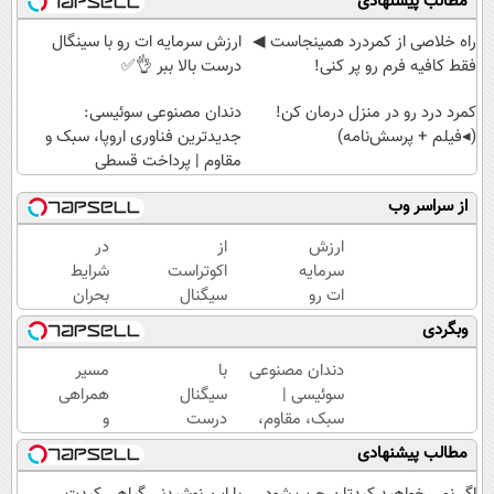
مطالب پیشنهادی
‌راه خلاصی از کمردرد همینجاست ◀
ارزش سرمایه ات رو با سینگال
فقط کافیه فرم رو پر کنی!
درست بالا ببر 👌✅
کمرد درد رو در منزل درمان کن!
دندان مصنوعی سوئیسی:
(◂فیلم + پرسش‌نامه)
جدیدترین فناوری اروپا، سبک و
مقاوم | پرداخت قسطی
از سراسر وب
ارزش
از
در
سرمایه
اکوتراست
شرایط
ات رو
سیگنال
بحران
با
رایگان
ارزش
وبگردی
سینگال
سرمایه
پولت
درست
گذاری
رو
دندان مصنوعی
با
مسیر
بالا ببر
بگیر
حفظ
سوئیسی |
سیگنال
همراهی
👌✅
کن!
سبک، مقاوم،
درست
و
سیگنال
طبیعی! ویزیت
سرمایه
گزارش
مطالب پیشنهادی
رایگان!
رایگان+پرداخت
گذاری
عملکرد
اقساطی😍
( شروع
گروه