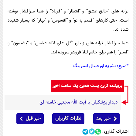
ترانه های “خالق عشق” و “انتظار” و “فریاد” را هما میرافشار نوشته
است. حتی کارهای “قسم به تو” و “افسوس” و “بهار” که بسیار شنیده
شده اند.
هما میرافشار ترانه های زیبای “گل های لاله عباسی” و “پشیمون” و
“اسیر” را هم برای خانم لیلا فروهر سروده اند.
*منبع: نشریه اورجینال استرینگ
پربیننده ترین پست همین یک ساعت اخیر
دیدار پزشکیان با آیت الله مجتبی خامنه ای
خبر بعد
نظرات کاربران
خبر قبل
اشتراک گذاری :