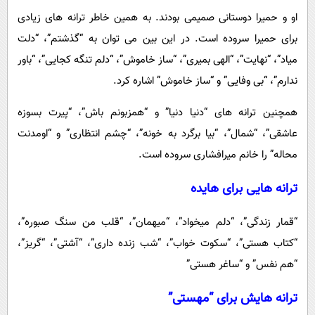
او و حمیرا دوستانی صمیمی بودند. به همین خاطر ترانه های زیادی
برای حمیرا سروده است. در این بین می توان به “گذشتم”، “دلت
میاد”، “نهایت”، “الهی بمیری”، “ساز خاموش”، “دلم تنگه کجایی”، “باور
ندارم”، “بی وفایی” و “ساز خاموش” اشاره کرد.
همچنین ترانه های “دنیا دنیا” و “همزبونم باش”، “پیرت بسوزه
عاشقی”، “شمال”، “بیا برگرد به خونه”، “چشم انتظاری” و “اومدنت
محاله” را خانم میرافشاری سروده است.
ترانه هایی برای هایده
“قمار زندگی”، “دلم میخواد”، “میهمان”، “قلب من سنگ صبوره”،
“کتاب هستی”، “سکوت خواب”، “شب زنده داری”، “آشتی”، “گریز”،
“هم نفس” و “ساغر هستی”
ترانه هایش برای “مهستی”