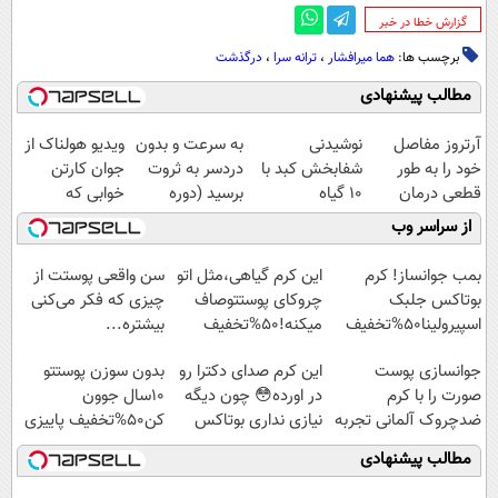
‌گزارش خطا در خبر
برچسب ها:
هما میرافشار
،
ترانه سرا
،
درگذشت
مطالب پیشنهادی
آرتروز مفاصل
نوشیدنی
به سرعت و بدون
ویدیو هولناک از
خود را به طور
شفابخش کبد با
دردسر به ثروت
جوان کارتن
قطعی درمان
10 گیاه
برسید (دوره
خوابی که
کنید!
موثر(تخفیف تا
کاملا رایگان
میلیاردر شد.
از سراسر وب
◗پرسش‌نامه◖
امشب)
پولسازی)
آموزش رایگان
بمب جوانساز! کرم
این کرم گیاهی،مثل اتو
سن واقعی پوستت از
بوتاکس جلبک
چروکای پوستتوصاف
چیزی که فکر می‌کنی
اسپیرولینا50%تخفیف
میکنه!50%تخفیف
بیشتره...
جوانسازی پوست
این کرم صدای دکترا رو
بدون سوزن پوستتو
صورت را با کرم
در اورده😳 چون دیگه
10سال جوون
ضدچروک آلمانی تجربه
نیازی نداری بوتاکس
کن50%تخفیف پاییزی
کنید!
کنی!!!
مطالب پیشنهادی