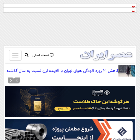
باز
نسخه اصلی
و
صفحه اول
کاهش ۲۱ روزه آلودگی هوای تهران با آلاینده ازن نسبت به سال گذشته
بسته
تماس با ما
کردن
آرشیو
منو
جستجو
نظرسنجی
آب و هوا
اوقات شرعی
پیوند ها
سواد زندگی