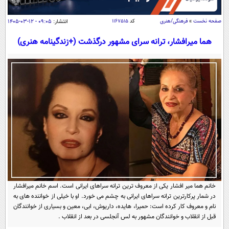
سیاسی
اقتصاد
صفحه نخست
»
فرهنگی/هنری
کد
۱۱۶۷۵۱۵
انتشار:
۰۹:۰۵ - ۱۲-۰۳-۱۴۰۵
جامعه
اقتصادی
هما میرافشار، ترانه سرای مشهور درگذشت (+زندگینامه هنری)
ورزشی
اجتماعی
خودرو
بین الملل
حوادث
فرهنگ و هنر
سیاست خارجی
سلامت
علم و دانش
یک برش دانایی
قرآن
فناوری و It
محیط زیست
گوناگون
علمی
سفر و تفریح
فیلم
سرگرمی
اخبار کریپتو
عصر ایران 2
اقتصاد
باشگاه مغز
خانم هما میر افشار یکی از معروف ترین ترانه سراهای ایرانی است. اسم خانم میرافشار
آموزش زبان
خواندنی ها و دیدنی ها
در شمار پرکارترین ترانه سراهای ایرانی به چشم می خورد. او با خیلی از خواننده های به
ورزش
مجله تصویری سلاح
نام و معروف کار کرده است: حمیرا، هایده، داریوش، ابی، معین و بسیاری از خوانندگان
داستان کوتاه
سیاست
قبل از انقلاب و خوانندگان مشهور به لس آنجلسی در بعد از انقلاب .